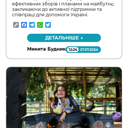
ефективних зборів і планами на майбутнє,
закликаючи до активної підтримки та
співпраці для допомоги Україні.
Copy
Facebook
Telegram
WhatsApp
Twitter
Link
ДЕТАЛЬНІШЕ →
Микита Будник
12:24
27.07.2024