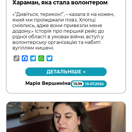
Хараман, яка стала волонтером
«”Дивіться, терикон!”, – казала я на кожен,
який ми проїжджали повз. Хлопці
сміялись, адже вони привезли мене
додому.» Історія про перший рейс до
рідної області в умовах війни, вступ у
волонтерську організацію та набиті
вугіллям кишені.
Copy
Facebook
Telegram
WhatsApp
Twitter
Link
ДЕТАЛЬНІШЕ →
Марія Вершиніна
13:39
19.07.2024