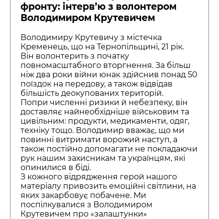
фронту: інтерв’ю з волонтером
Володимиром Крутевичем
Володимиру Крутевичу з містечка
Кременець, що на Тернопільщині, 21 рік.
Він волонтерить з початку
повномасштабного вторгнення. За більш
ніж два роки війни юнак здійснив понад 50
поїздок на передову, а також відвідав
більшість деокупованих територій.
Попри численні ризики й небезпеку, він
доставляє найнеобхідніше військовим та
цивільним: продукти, медикаменти, одяг,
техніку тощо. Володимир вважає, що ми
повинні витримати ворожий наступ, а
також постійно допомагати не покладаючи
рук нашим захисникам та українцям, які
опинилися в біді.
З кожного відрядження герой нашого
матеріалу привозить емоційні світлини, на
яких закарбовує побачене. Ми
поспілкувалися з Володимиром
Крутевичем про «залаштунки»