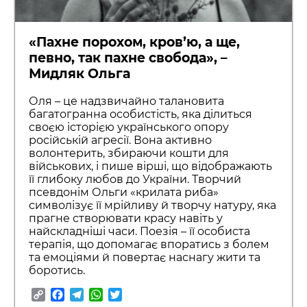
«Пахне порохом, кров’ю, а ще,
певно, так пахне свобода», –
Мидляк Ольга
Оля – це надзвичайно талановита
багатогранна особистість, яка ділиться
своєю історією українського опору
російській агресії. Вона активно
волонтерить, збираючи кошти для
військових, і пише вірші, що відображають
її глибоку любов до України. Творчий
псевдонім Ольги «крилата риба»
символізує її мрійливу й творчу натуру, яка
прагне створювати красу навіть у
найскладніші часи. Поезія – її особиста
терапія, що допомагає впоратись з болем
та емоціями й повертає наснагу жити та
боротись.
Copy
Facebook
Telegram
WhatsApp
Twitter