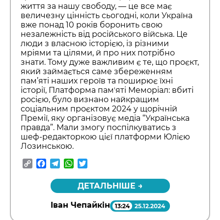
життя за нашу свободу, — це все має
величезну цінність сьогодні, коли Україна
вже понад 10 років боронить свою
незалежність від російського війська. Це
люди з власною історією, із різними
мріями та цілями, й про них потрібно
знати. Тому дуже важливим є те, що проєкт,
який займається саме збереженням
пам’яті наших героїв та поширює їхні
історії, Платформа памʼяті Меморіал: вбиті
росією, було визнано найкращим
соціальним проєктом 2024 у щорічній
Премії, яку організовує медіа “Українська
правда”. Мали змогу поспілкуватись з
шеф-редакторкою цієї платформи Юлією
Лозинською.
Copy
Facebook
Telegram
WhatsApp
Twitter
Link
ДЕТАЛЬНІШЕ →
Іван Чепайкін
13:24
25.12.2024