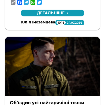
Copy
Facebook
Telegram
WhatsApp
Twitter
Link
ДЕТАЛЬНІШЕ →
Юлія Іноземцева
10:16
24.07.2024
Об’їздив усі найгарячіші точки