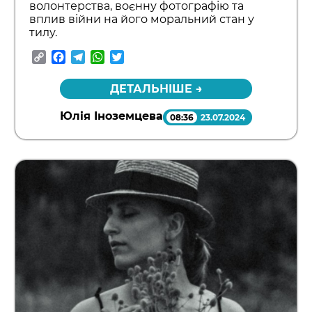
волонтерства, воєнну фотографію та
вплив війни на його моральний стан у
тилу.
Copy
Facebook
Telegram
WhatsApp
Twitter
Link
ДЕТАЛЬНІШЕ →
Юлія Іноземцева
08:36
23.07.2024