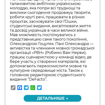
талановитою амбітною українською
молоддю, яка попри всі труднощі та
виклики сьогодення продовжує творити,
робити круті речі, працювати в різних
проєктах, засновувати свої ГОшки,
студентські видання, висвітлювати життя
та досвід українців в часи великої війни.
Мав можливість поспілкуватись з
представницею саме такого покоління,
Олександрою Гоцуляк. Пані Олександра —
активістка та членкиня мовної громадської
організації «РВН» (Робимо Вам Нерви),
працює сценаристкою у команді відео, де
бере участь у створенні матеріалів, які
допомагають переосмислити мовне та
культурне середовище міста. Також є
головною редакторкою студентського
видання “DeFacto”.
Copy
Facebook
Telegram
WhatsApp
Twitter
Link
ДЕТАЛЬНІШЕ →