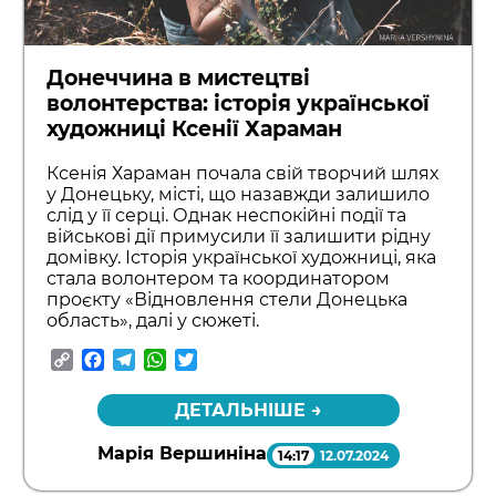
Донеччина в мистецтві
волонтерства: історія української
художниці Ксенії Хараман
Ксенія Хараман почала свій творчий шлях
у Донецьку, місті, що назавжди залишило
слід у її серці. Однак неспокійні події та
військові дії примусили її залишити рідну
домівку. Історія української художниці, яка
стала волонтером та координатором
проєкту «Відновлення стели Донецька
область», далі у сюжеті.
Copy
Facebook
Telegram
WhatsApp
Twitter
Link
ДЕТАЛЬНІШЕ →
Марія Вершиніна
14:17
12.07.2024