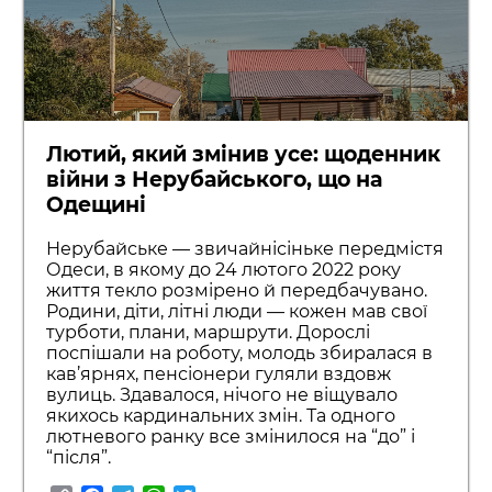
Лютий, який змінив усе: щоденник
війни з Нерубайського, що на
Одещині
Нерубайське — звичайнісіньке передмістя
Одеси, в якому до 24 лютого 2022 року
життя текло розмірено й передбачувано.
Родини, діти, літні люди — кожен мав свої
турботи, плани, маршрути. Дорослі
поспішали на роботу, молодь збиралася в
кав’ярнях, пенсіонери гуляли вздовж
вулиць. Здавалося, нічого не віщувало
якихось кардинальних змін. Та одного
лютневого ранку все змінилося на “до” і
“після”.