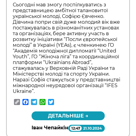
Сьогодні мав змогу поспілкуватись з
представницею амбітної талановитої
української молоді, Софією Євченко.
Дівчина попри свій дуже молодий вік вже
постажувалась в різноманітних установах
та організаціях, бере активну участь в
розвитку ініціативи “Посли європейської
молоді” в Україні (YEAs), є членкинею ГО
“Академія молодіжної дипломатії “United
Youth”, ГО “Жіноча ліга” та координаційної
платформи “Ukrainians Abroad”,
стажувалась у Верховній Раді України та
Міністерстві молоді та спорту України.
Наразі Софія стажується у представництві
міжнародної неурядової організації “IFES
Ukraine”.
Copy
Facebook
Telegram
WhatsApp
Twitter
Link
ДЕТАЛЬНІШЕ →
Іван Чепайкін
12:47
21.10.2024