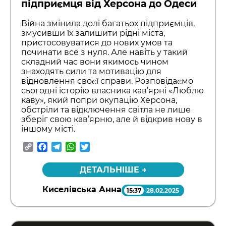
підприємця від Херсона до Одеси
Війна змінила долі багатьох підприємців,
змусивши їх залишити рідні міста,
пристосовуватися до нових умов та
починати все з нуля. Але навіть у такий
складний час вони якимось чином
знаходять сили та мотивацію для
відновлення своєї справи. Розповідаємо
сьогодні історію власника кав’ярні «Люблю
каву», який попри окупацію Херсона,
обстріли та відключення світла не лише
зберіг свою кав’ярню, але й відкрив нову в
іншому місті.
Copy
Facebook
Telegram
WhatsApp
Twitter
Link
ДЕТАЛЬНІШЕ →
Киселівська Анна
15:37
28.02.2025