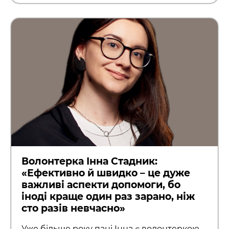
Волонтерка Інна Стадник:
«Ефективно й швидко – це дуже
важливі аспекти допомоги, бо
іноді краще один раз зарано, ніж
сто разів невчасно»
Уже більше року пані Інна є волонтеркою