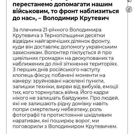
перестанемо допомагати нашим
військовим, то фронт наблизиться
до нас», – Володимир Крутевич
За плечима 21-річного Володимира
Крутевича з Тернопільщини десятки
відвідин найгарячіших ділянок фронту,
куди він доставляє допомогу українським
захисникам. Волонтер піклується й про
цивільних громадян на деокупованих та
наближених до лінії зіткнення територіях.
З перших днів російського наступу
хлопець фіксує побачені моменти на
камеру: зруйновані населені пункти,
залишки техніки, вирви від вибухів, емоції
тих, кого торкнулась війна. Його кадри
нікого не залишать байдужим. Про людей,
які не залишають рідну домівку навіть
попри смертельну небезпеку, роль
фотографії та протистояння шкідливим
наративам, які поширює ворог, ми
поговорили з Володимиром Крутевичем.