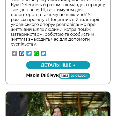
Kyiv Defenders й разом з командою працює
там, де палає. Що є стимулом для
волонтерства та чому це важливо? У
рамках проєкту «Щоденник війни: історії
українського опору» розповідаємо про
життєвий шлях людини, котра поміж
материнством, роботою та особистим
життям знаходить час для допомоги
суспільству.
Copy
Facebook
Telegram
WhatsApp
Twitter
Link
ДЕТАЛЬНІШЕ →
Марія Глібічук
12:12
29.07.2024