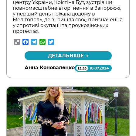
центру України, Крістіна Бут, зустрівши
повномасштабне вторгнення в Запоріжжі,
у перший день поїхала додому в
Мелітополь, де знайшла своє призначення
у спротиві окупації та проукраїнських
протестах.
Copy
Facebook
Telegram
WhatsApp
Twitter
Link
ДЕТАЛЬНІШЕ →
Анна Коноваленко
13:33
10.07.2024