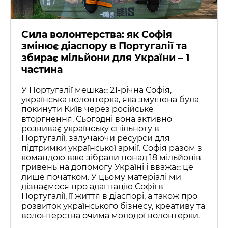
Сила волонтерства: як Софія
змінює діаспору в Португалії та
збирає мільйони для України – 1
частина
У Португалії мешкає 21-річна Софія,
українська волонтерка, яка змушена була
покинути Київ через російське
вторгнення. Сьогодні вона активно
розвиває українську спільноту в
Португалії, залучаючи ресурси для
підтримки української армії. Софія разом з
командою вже зібрали понад 18 мільйонів
гривень на допомогу Україні і вважає це
лише початком. У цьому матеріалі ми
дізнаємося про адаптацію Софії в
Португалії, її життя в діаспорі, а також про
розвиток українського бізнесу, креативу та
волонтерства очима молодої волонтерки.