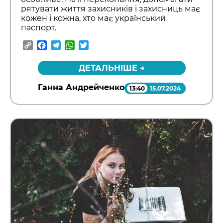
рятувати життя захисників і захисниць має
кожен і кожна, хто має український
паспорт.
Copy
Facebook
Telegram
WhatsApp
Twitter
Link
ДЕТАЛЬНІШЕ →
Ганна Андрейченко
13:40
15.07.2024