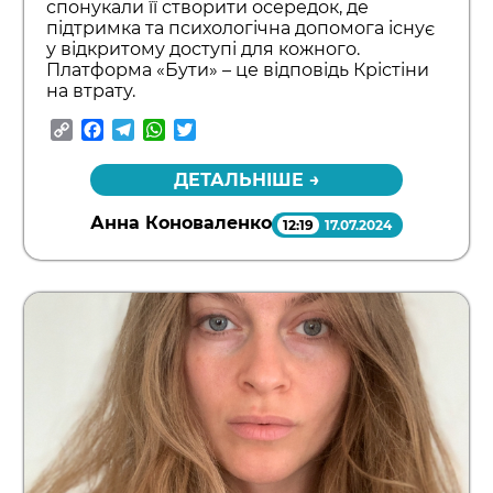
спонукали її створити осередок, де
підтримка та психологічна допомога існує
у відкритому доступі для кожного.
Платформа «Бути» – це відповідь Крістіни
на втрату.
Copy
Facebook
Telegram
WhatsApp
Twitter
Link
ДЕТАЛЬНІШЕ →
Анна Коноваленко
12:19
17.07.2024