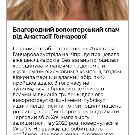
Благородний волонтерський спам
від Анастасії Гончарової
Повномасштабне вторгнення Анастасія
Гончарова зустріла на Кіпрі, де працювала
вже декілька років. Без вагань погодилася
координувати напрямок з допомоги
українським військовим в компанії, згодом
відкрила перший власний збір, який
пройшов вдало. З того часу не
зупиняється, зібравши вже близько
восьми мільйонів гривень, для чого
використовує смішні меми, публікує
ущипливі дописи та по три години на день
розсилає в особисті прохання підтримати
черговий збір. Хоч мала змогу
залишитися, та у 2023 році повернулася в
Україну. Не вважає, що робить щось
особливе. На її переконання, допомагати