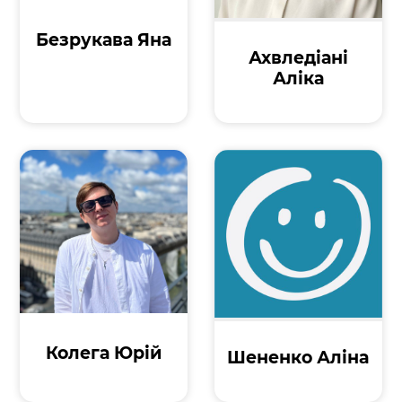
Безрукава Яна
Ахвледіані
Аліка
Колега Юрій
Шененко Аліна