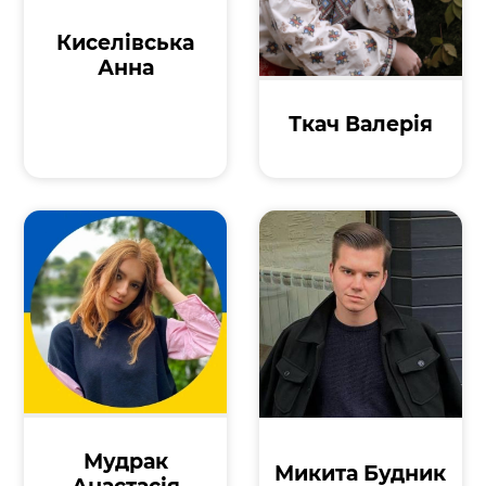
Киселівська
Анна
Ткач Валерія
Мудрак
Микита Будник