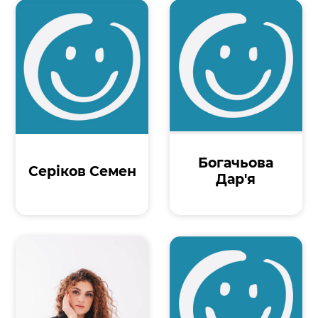
Богачьова
Серіков Семен
Дар'я