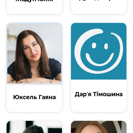
Дарʼя Тімошина
Юксель Гаяна