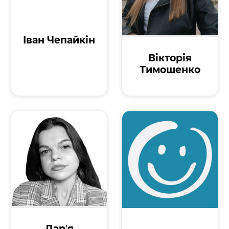
Іван Чепайкін
Вікторія
Тимошенко
Дарʼя