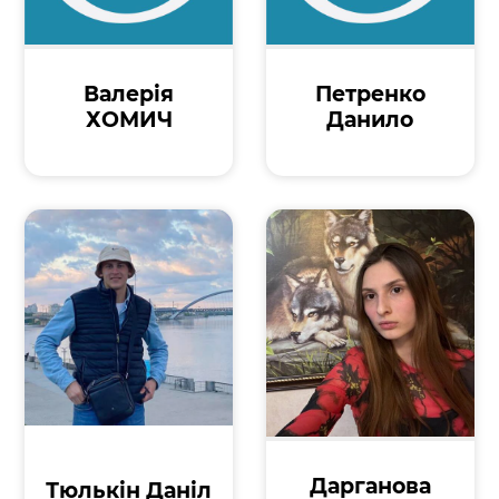
Валерія
Петренко
ХОМИЧ
Данило
Дарганова
Тюлькін Даніл