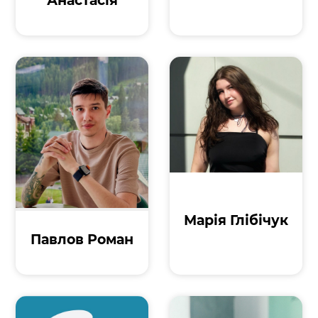
Анастасія
Марія Глібічук
Павлов Роман