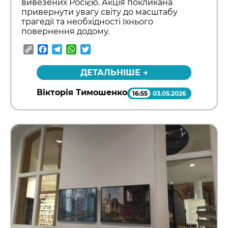
вивезених Росією. Акція покликана
привернути увагу світу до масштабу
трагедії та необхідності їхнього
повернення додому.
Copy
Facebook
Telegram
WhatsApp
Twitter
Link
ДЕТАЛЬНІШЕ →
Вікторія Тимошенко
16:55
03.05.2026