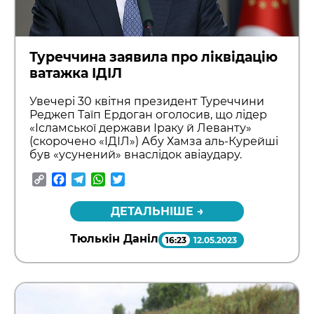
Туреччина заявила про ліквідацію
ватажка ІДІЛ
Увечері 30 квітня президент Туреччини
Реджеп Таїп Ердоган оголосив, що лідер
«Ісламської держави Іраку й Леванту»
(скорочено «ІДІЛ») Абу Хамза аль-Курейші
був «усунений» внаслідок авіаудару.
Copy
Facebook
Telegram
WhatsApp
Twitter
Link
ДЕТАЛЬНІШЕ →
Тюлькін Даніл
16:23
12.05.2023