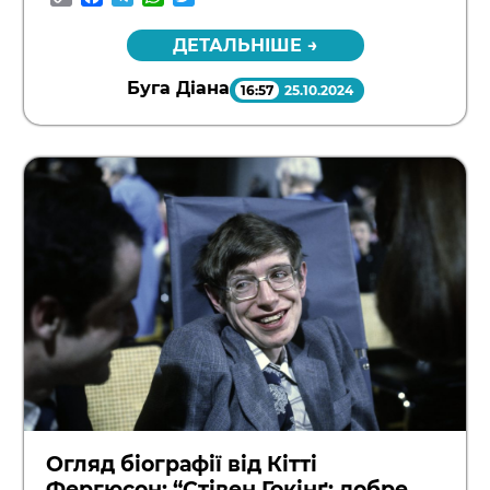
Link
ДЕТАЛЬНІШЕ →
Буга Діана
16:57
25.10.2024
Огляд біографії від Кітті
Фергюсон: “Стівен Гокінґ: добре