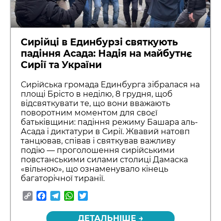
Сирійці в Единбурзі святкують
падіння Асада: Надія на майбутнє
Сирії та України
Сирійська громада Единбурга зібралася на
площі Брісто в неділю, 8 грудня, щоб
відсвяткувати те, що вони вважають
поворотним моментом для своєї
батьківщини: падіння режиму Башара аль-
Асада і диктатури в Сирії. Жвавий натовп
танцював, співав і святкував важливу
подію — проголошення сирійськими
повстанськими силами столиці Дамаска
«вільною», що ознаменувало кінець
багаторічної тиранії.
Copy
Facebook
Telegram
WhatsApp
Twitter
Link
ДЕТАЛЬНІШЕ →