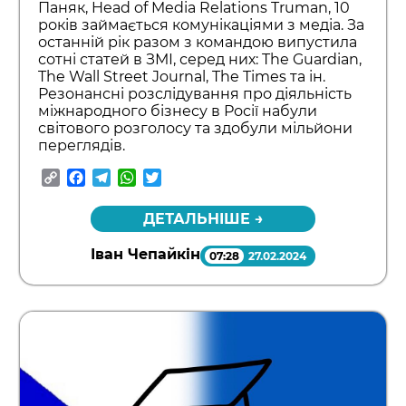
Паняк, Head of Media Relations Truman, 10
років займається комунікаціями з медіа. За
останній рік разом з командою випустила
сотні статей в ЗМІ, серед них: The Guardian,
The Wall Street Journal, The Times та ін.
Резонансні розслідування про діяльність
міжнародного бізнесу в Росії набули
світового розголосу та здобули мільйони
переглядів.
Copy
Facebook
Telegram
WhatsApp
Twitter
Link
ДЕТАЛЬНІШЕ →
Іван Чепайкін
07:28
27.02.2024