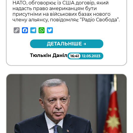
НАТО, обговорює із США договір, який
надасть право американцям бути
присутніми на військових базах нового
члену альянсу, повідомляє “Радіо Свобода”.
Copy
Facebook
Telegram
WhatsApp
Twitter
Link
ДЕТАЛЬНІШЕ →
Тюлькін Даніл
16:41
12.05.2023