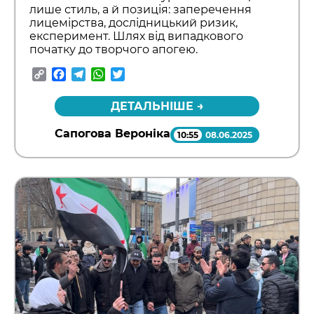
лише стиль, а й позиція: заперечення
лицемірства, дослідницький ризик,
експеримент. Шлях від випадкового
початку до творчого апогею.
Copy
Facebook
Telegram
WhatsApp
Twitter
Link
ДЕТАЛЬНІШЕ →
Сапогова Вероніка
10:55
08.06.2025