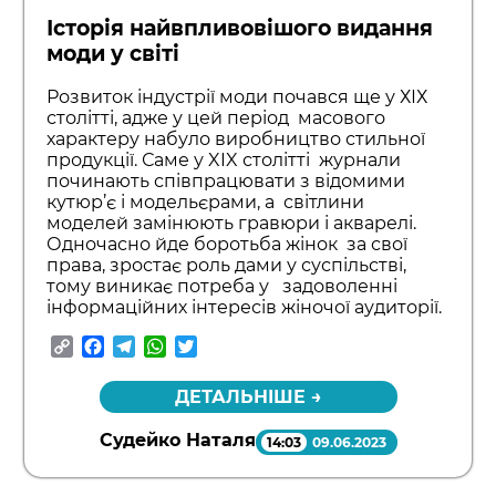
Історія найвпливовішого видання
моди у світі
Розвиток індустрії моди почався ще у ХІХ
столітті, адже у цей період масового
характеру набуло виробництво стильної
продукції. Саме у XIX столітті журнали
починають співпрацювати з відомими
кутюр’є і модельєрами, а світлини
моделей замінюють гравюри і акварелі.
Одночасно йде боротьба жінок за свої
права, зростає роль дами у суспільстві,
тому виникає потреба у задоволенні
інформаційних інтересів жіночої аудиторії.
Copy
Facebook
Telegram
WhatsApp
Twitter
Link
ДЕТАЛЬНІШЕ →
Судейко Наталя
14:03
09.06.2023