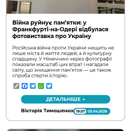
Війна руйнує пам’ятки: у
Франкфурті-на-Одері відбулася
фотовиставка про Україну
Російська війна проти України нищить не
лише міста й життя людей, а й культурну
спадщину. У Німеччині через фотографії
показали масштаб цих втрат і нагадали
світу, що знищення пам’яток — це також
спроба стерти історію.
Copy
Facebook
Telegram
WhatsApp
Twitter
Link
ДЕТАЛЬНІШЕ →
Вікторія Тимошенко
19:57
05.04.2026