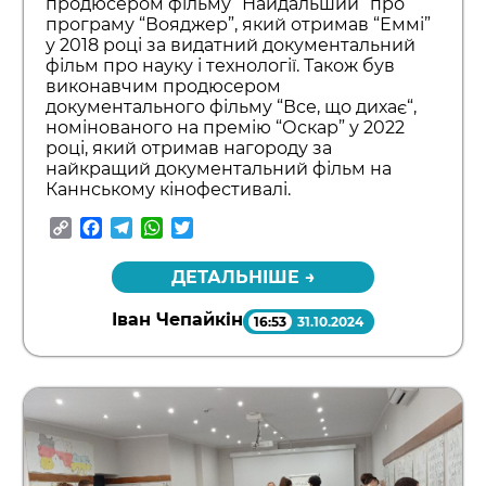
продюсером фільму “Найдальший” про
програму “Вояджер”, який отримав “Еммі”
у 2018 році за видатний документальний
фільм про науку і технології. Також був
виконавчим продюсером
документального фільму “Все, що дихає“,
номінованого на премію “Оскар” у 2022
році, який отримав нагороду за
найкращий документальний фільм на
Каннському кінофестивалі.
Copy
Facebook
Telegram
WhatsApp
Twitter
Link
ДЕТАЛЬНІШЕ →
Іван Чепайкін
16:53
31.10.2024