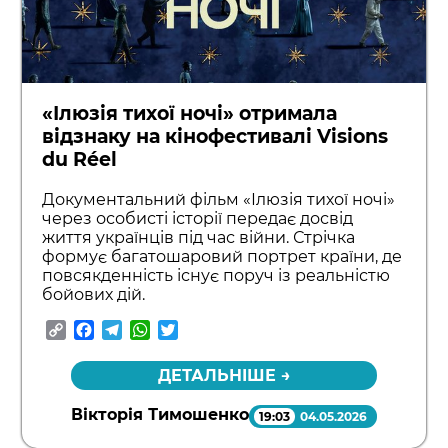
«Ілюзія тихої ночі» отримала
відзнаку на кінофестивалі Visions
du Réel
Документальний фільм «Ілюзія тихої ночі»
через особисті історії передає досвід
життя українців під час війни. Стрічка
формує багатошаровий портрет країни, де
повсякденність існує поруч із реальністю
бойових дій.
Copy
Facebook
Telegram
WhatsApp
Twitter
Link
ДЕТАЛЬНІШЕ →
Вікторія Тимошенко
19:03
04.05.2026