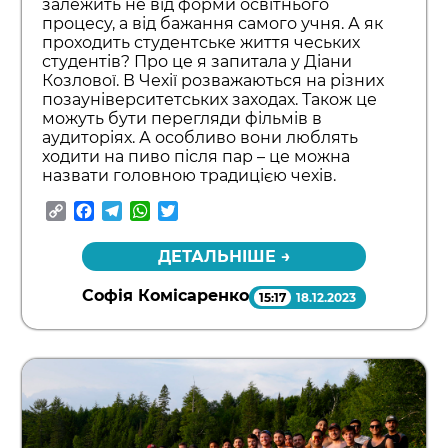
залежить не від форми освітнього
процесу, а від бажання самого учня. А як
проходить студентське життя чеських
студентів? Про це я запитала у Діани
Козлової. В Чехії розважаються на різних
позауніверситетських заходах. Також це
можуть бути перегляди фільмів в
аудиторіях. А особливо вони люблять
ходити на пиво після пар – це можна
назвати головною традицією чехів.
Copy
Facebook
Telegram
WhatsApp
Twitter
Link
ДЕТАЛЬНІШЕ →
Софія Комісаренко
15:17
18.12.2023