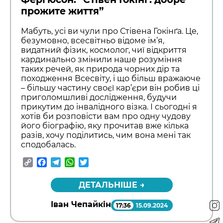
прожите життя”
Мабуть, усі ви чули про Стівена Гокінґа. Це,
безумовно, всесвітньо відоме ім’я,
видатний фізик, космолог, чиї відкриття
кардинально змінили наше розуміння
таких речей, як природа чорних дір та
походження Всесвіту, і що більш вражаюче
– більшу частину своєї кар’єри він робив ці
приголомшливі дослідження, будучи
прикутим до інвалідного візка. І сьогодні я
хотів би розповісти вам про одну чудову
його біографію, яку прочитав вже кілька
разів, хочу поділитись, чим вона мені так
сподобалась.
Copy
Facebook
Telegram
WhatsApp
Twitter
Link
ДЕТАЛЬНІШЕ →
Іван Чепайкін
17:36
15.09.2024