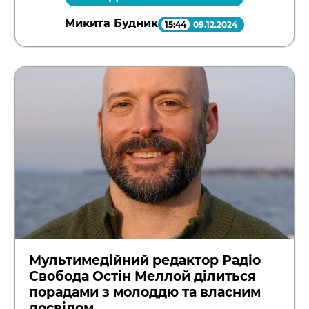
Микита Будник
15:44
09.12.2024
Мультимедійний редактор Радіо
Свобода Остін Меллой ділиться
порадами з молоддю та власним
досвідом