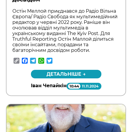
Остін Меллой приєднався до Радіо Вільна
Європа/ Радіо Свобода як мультимедійний
редактор у червні 2022 року. Раніше він
очолював відділ мультимедіа в
українському виданні The Kyiv Post. Для
Truthful Reporting Остін Маллой ділиться
своїми інсайтами, порадами та
багаторічним досвідом роботи.
Copy
Facebook
Telegram
WhatsApp
Twitter
Link
ДЕТАЛЬНІШЕ →
Іван Чепайкін
10:44
11.11.2024