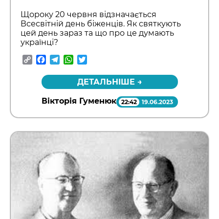
Щороку 20 червня відзначається
Всесвітній день біженців. Як святкують
цей день зараз та що про це думають
українці?
Copy
Facebook
Telegram
WhatsApp
Twitter
Link
ДЕТАЛЬНІШЕ →
Вікторія Гуменюк
22:42
19.06.2023