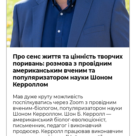
Про сенс життя та цінність творчих
поривань: розмова з провідним
американським вченим та
популяризатором науки Шоном
Керроллом
Мав дуже круту можливість
поспілкуватись через Zoom з провідним
вченим-біологом, популяризатором науки
Шоном Керроллом. Шон Б. Керролл —
американський біолог-еволюціоніст,
письменник, педагог і виконавчий
продюсер. Керролл працював виконавчим