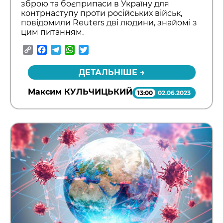
зброю та боєприпаси в Україну для
контрнаступу проти російських військ,
повідомили Reuters дві людини, знайомі з
цим питанням.
Copy
Facebook
Telegram
WhatsApp
Twitter
Link
ДЕТАЛЬНІШЕ →
Максим КУЛЬЧИЦЬКИЙ
13:00
02.06.2023