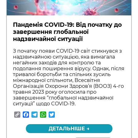
Пандемія COVID-19: Від початку до
завершення глобальної
надзвичайної ситуації
З початку появи COVID-19 світ стикнувся з
надзвичайною ситуацією, яка вимагала
негайних заходів для контролю та
подолання поширення вірусу. Однак, після
тривалої боротьби та спільних зусиль
міжнародної спільноти, Всесвітня
Організація Охорони Здоров’я (ВООЗ) 4-го
травня 2023 року оголосила про
завершення “глобальної надзвичайної
ситуації” щодо COVID-19.
Copy
Facebook
Telegram
WhatsApp
Twitter
Link
ДЕТАЛЬНІШЕ →