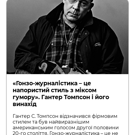
«Гонзо-журналістика – це
напористий стиль з міксом
гумору». Гантер Томпсон і його
винахід
Гантер С. Томпсон відзначився фірмовим
стилем та був найвиразнішим
американським голосом другої половини
20-го століття. Гонзо-журналістика – це не