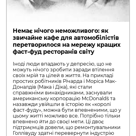
Немає нічого неможливого: як
звичайне кафе для автомобілістів
перетворилося на мережу кращих
фаст-фуд ресторанів світу
Іноді люди впадають у депресію, що не
можуть нічого зробити заради втілення
своїх мрій та цілей в життя. На прикладі
простих робітників Річарда і Моріса Мак-
Доналдів (Мака і Діка), які стали
справжніми винахідниками, заснували
американську корпорацію McDonald`s та
назавжди увійшли в історію як «королі
фаст-фуду», можна бути впевненими, що у
цьому житті можливо все. Потрібно тільки
впевнено йти до своєї мети. Ці двоє
підтриємців довели, що ремонтувальники
Голлівуду здатні перевернути індустрію