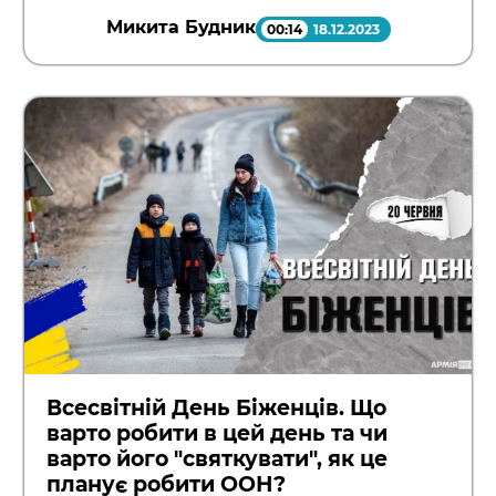
Микита Будник
00:14
18.12.2023
Всесвітній День Біженців. Що
варто робити в цей день та чи
варто його "святкувати", як це
планує робити ООН?