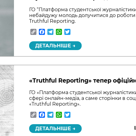
ГО “Платформа студентської журналістики
небайдужу молодь долучитися до роботи
Truthful Reporting.
Copy
Facebook
Telegram
WhatsApp
Twitter
Link
ДЕТАЛЬНІШЕ →
«Truthful Reporting» тепер офіцій
ГО «Платформа студентської журналістики
сфері онлайн-медіа, а саме сторінки в соц
«Truthful Reporting».
Copy
Facebook
Telegram
WhatsApp
Twitter
Link
ДЕТАЛЬНІШЕ →