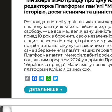
“Ми зберігаємо правду про ціну н
редакторка Платформи пам’яті “М
історією, досягненнями та цінніс
Розповідати історії українців, які стали же
вшановувати цивільних та військових, що
свободу, — це все має величезну цінність 
понад 10 років боронить свою незалежніст
люди з власною історією, із різними мріям
потрібно знати. Тому дуже важливим є те,
саме збереженням пам’яті наших героїв та
Платформа памʼяті Меморіал: вбиті росі
соціальним проєктом 2024 у щорічній Прем
“Українська правда”. Мали змогу поспілк
платформи Юлією Лозинською.
Copy
Facebook
Telegram
WhatsApp
Twitter
Link
ДЕТАЛЬНІШЕ →