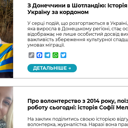
З Донеччини в Шотландію: Історія
Україну за кордоном
У серці подій, що розгортаються в Україн
яка виросла в Донецькому регіоні, стає о
відображає не лише особистий досвід виж
важливість збереження культурної спадщ
умовах міграції.
Copy
Facebook
Telegram
WhatsApp
Twitter
Link
ДЕТАЛЬНІШЕ →
Про волонтерство з 2014 року, пої
роботу сьогодні: історія Софії М
На заклик поділитись своєю історією від
волонтерка, журналістка. Наразі вона п