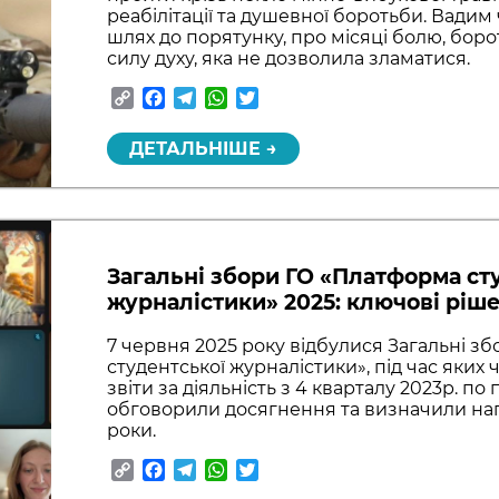
реабілітації та душевної боротьби. Вади
шлях до порятунку, про місяці болю, борот
силу духу, яка не дозволила зламатися.
Copy
Facebook
Telegram
WhatsApp
Twitter
Link
ДЕТАЛЬНІШЕ →
Загальні збори ГО «Платформа ст
журналістики» 2025: ключові ріше
7 червня 2025 року відбулися Загальні з
студентської журналістики», під час яких 
звіти за діяльність з 4 кварталу 2023р. по
обговорили досягнення та визначили на
роки.
Copy
Facebook
Telegram
WhatsApp
Twitter
Link