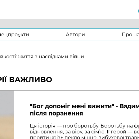
пецпроєкти
Автори
Про н
йкості: життя з наслідками війни
РІЇ ВАЖЛИВО
"Бог допоміг мені вижити" - Вади
після поранення
Ця історія — про боротьбу. Боротьбу на фр
відновлення, за віру, за сім’ю. Її герой —
пройти крізь пекло мінно-вибухової трав