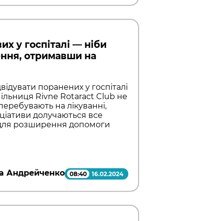
их у госпіталі — ніби
ення, отримавши на
ідвідувати поранених у госпіталі
чільниця Rivne Rotaract Club не
 перебувають на лікуванні,
іціативи долучаються все
і для розширення допомоги
а Андрейченко
08:40
16.02.2024