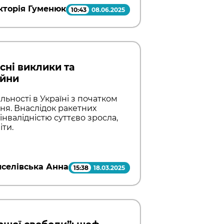
кторія Гуменюк
10:43
08.06.2025
сні виклики та
ійни
льності в Україні з початком
я. Внаслідок ракетних
 інвалідністю суттєво зросла,
ти.
селівська Анна
15:38
18.03.2025