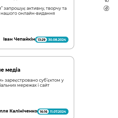
” запрошує активну, творчу та
 нашого онлайн-видання
Іван Чепайкін
13:29
30.08.2024
не медіа
» зареєстровано суб’єктом у
іальних мережах і сайт
Ілля Калініченко
16:16
11.07.2024