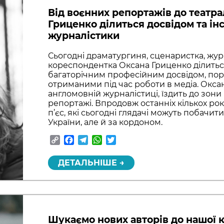
Від воєнних репортажів до театра
Гриценко ділиться досвідом та ін
журналістики
Сьогодні драматургиня, сценаристка, жур
кореспондентка Оксана Гриценко ділить
багаторічним професійним досвідом, пор
отриманими під час роботи в медіа. Окса
англомовній журналістиці, їздить до зони
репортажі. Впродовж останніх кількох ро
п’єс, які сьогодні глядачі можуть побачит
України, але й за кордоном.
Copy
Facebook
Telegram
WhatsApp
Twitter
Link
ДЕТАЛЬНІШЕ →
Шукаємо нових авторів до нашої 