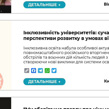
Ві
ДЕТАЛЬНІШЕ →
Інклюзивність університетів: суча
перспективи розвитку в умовах в
Інклюзивна освіта набула особливої актуа
повномасштабного російського вторгненн
обстрілів та воєнних дій кількість людей з
створюючи нові виклики для системи осві
Copy
Facebook
Telegram
WhatsApp
Twitter
Link
Ки
ДЕТАЛЬНІШЕ →