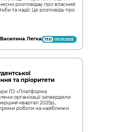
м чесно розповідає про власний
ьби та надії. Це розповідь про
Василина Легка
17:11
05.07.2025
удентської
ння та пріоритети
бори ГО «Платформа
члени організації затвердили
 перший квартал 2025р.,
прями роботи на найближчі