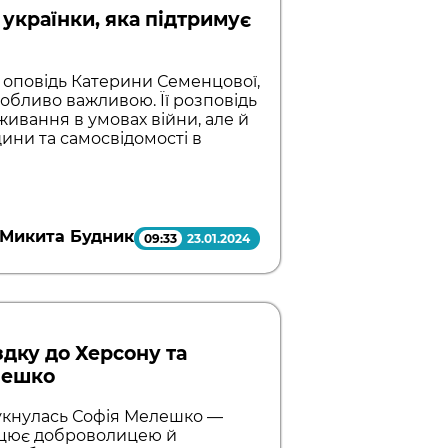
 українки, яка підтримує
і, оповідь Катерини Семенцової,
собливо важливою. Її розповідь
ивання в умовах війни, але й
ини та самосвідомості в
Микита Будник
09:33
23.01.2024
здку до Херсону та
елешко
гукнулась Софія Мелешко —
рацює доброволицею й