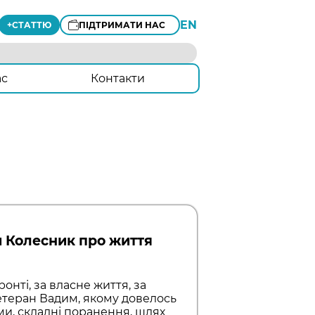
EN
+
СТАТТЮ
ПІДТРИМАТИ НАС
ас
Контакти
м Колесник про життя
онті, за власне життя, за
 ветеран Вадим, якому довелось
ми, складні поранення, шлях