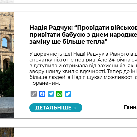
Надія Радчук: “Провідати військов
привітати бабусю з днем народж
заміну ще більше тепла”
У доречність ідеї Надії Радчук з Рівного в
спочатку ніхто не повірив. Але 24-річна о
відступила й отримала від захисників, які
зворушливу хвилю вдячності. Тепер до ін
більше людей, а Надія шукає можливост
пораненим.
Copy
Facebook
Telegram
WhatsApp
Twitter
Link
Ганн
ДЕТАЛЬНІШЕ →