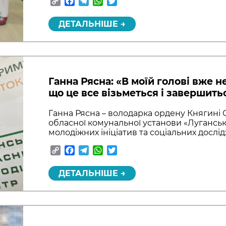
Copy
Facebook
Telegram
WhatsApp
Twitter
Link
ДЕТАЛЬНІШЕ →
Ганна Рясна: «В моїй голові вже н
що це все візьметься і завершить
Ганна Рясна – володарка ордену Княгині О
обласної комунальної установи «Лугансь
молодіжних ініціатив та соціальних дослі
Copy
Facebook
Telegram
WhatsApp
Twitter
Link
ДЕТАЛЬНІШЕ →