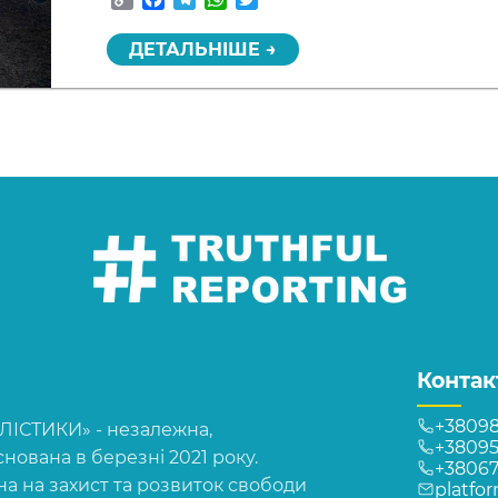
Link
ДЕТАЛЬНІШЕ →
Контак
+38098
СТИКИ» - незалежна,
+38095
нована в березні 2021 року.
+3806
на на захист та розвиток свободи
platfo