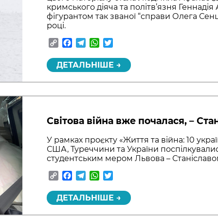
кримського діяча та політв’язня Геннадія 
фігурантом так званої “справи Олега Сенц
році.
Copy
Facebook
Telegram
WhatsApp
Twitter
Link
ДЕТАЛЬНІШЕ →
Світова війна вже почалася, – Ста
У рамках проєкту «Життя та війна: 10 україн
США, Туреччини та України поспілкувалися
студентським мером Львова – Станіславо
Copy
Facebook
Telegram
WhatsApp
Twitter
Link
ДЕТАЛЬНІШЕ →