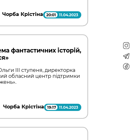
Чорба Крістіна
20:01
11.04.2023
ема фантастичних історій,
ся»
льги III ступеня, директорка
кий обласний центр підтримки
джень».
Чорба Крістіна
19:17
11.04.2023