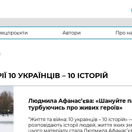
пецпроєкти
Автори
Про н
й
Ї 10 УКРАЇНЦІВ – 10 ІСТОРІЙ
Людмила Афанас’єва: «Шануйте па
турбуючись про живих героїв»
“Життя та війна: 10 українців – 10 історій»
розповідають історії людей, життя яких зм
цього матеріалу стала Людмила Афанас’є