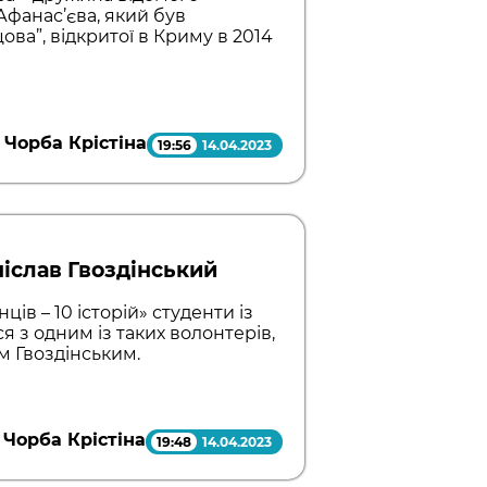
Афанас’єва, який був
ова”, відкритої в Криму в 2014
Чорба Крістіна
19:56
14.04.2023
ніслав Гвоздінський
ців – 10 історій» студенти із
 з одним із таких волонтерів,
м Гвоздінським.
Чорба Крістіна
19:48
14.04.2023