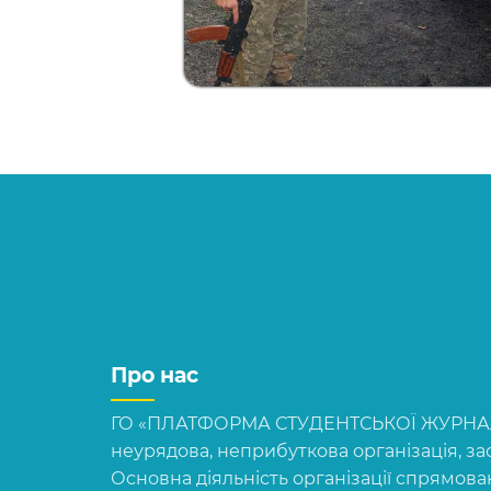
Про нас
ГО «ПЛАТФОРМА СТУДЕНТСЬКОЇ ЖУРНАЛІ
неурядова, неприбуткова організація, зас
Основна діяльність організації спрямова