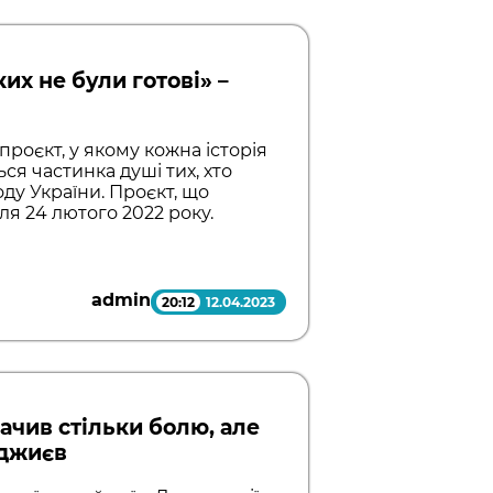
их не були готові» –
– проєкт, у якому кожна історія
ся частинка душі тих, хто
ду України. Проєкт, що
ля 24 лютого 2022 року.
admin
20:12
12.04.2023
бачив стільки болю, але
аджиєв