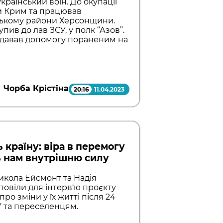
раїнський воїн. До окупації
и Крим та працював
ському райони Херсонщини.
ив до лав ЗСУ, у полк “Азов”.
адавав допомогу пораненим на
Чорба Крістіна
20:16
11.04.2023
 країну: віра в перемогу
ь нам внутрішню силу
икола Ейсмонт та Надія
повіли для інтерв‘ю проєкту
про зміни у їх житті після 24
У та переселенцям.