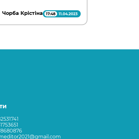
Чорба Крістіна
17:48
11.04.2023
ти
2531741
1753651
78680876
rmeditor2021@gmail.com