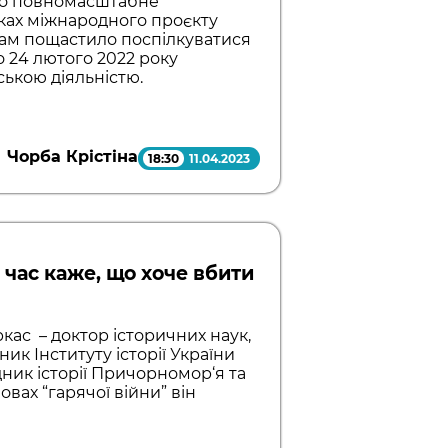
іло повномасштабне
мках міжнародного проєкту
” нам пощастило поспілкуватися
 24 лютого 2022 року
ькою діяльністю.
Чорба Крістіна
18:30
11.04.2023
 час каже, що хоче вбити
кас – доктор історичних наук,
к Інституту історії України
дник історії Причорномор‘я та
вах “гарячої війни” він