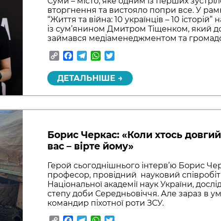
Суми – місто, яке одним із перших зустр
вторгнення та вистояло попри все. У ра
“Життя та війна: 10 українців – 10 історій
із сум’янином Дмитром Тіщенком, який до
займався медіаменеджментом та громадс
Copy
Facebook
Telegram
WhatsApp
Twitter
Link
ДЕТАЛЬНІШЕ →
Борис Черкас: «Коли хтось довгий
вас – вірте йому»
Герой сьогоднішнього інтерв’ю Борис Чер
професор, провідний науковий співробітни
Національної академії наук України, дослі
степу доби Середньовіччя. Але зараз в умо
командир піхотної роти ЗСУ.
Copy
Facebook
Telegram
WhatsApp
Twitter