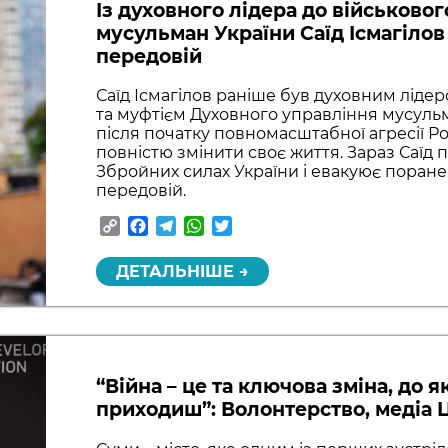
Із духовного лідера до військовог
мусульман України Саїд Ісмагілов
передовій
Саїд Ісмагілов раніше був духовним лід
та муфтієм Духовного управління мусульм
після початку повномасштабної агресії Ро
повністю змінити своє життя. Зараз Саїд
Збройних силах України і евакуює поранен
передовій.
Copy
Facebook
Telegram
WhatsApp
Twitter
Link
ДЕТАЛЬНІШЕ →
“Війна – це та ключова зміна, до як
приходиш”: Волонтерство, медіа Ц