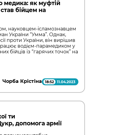
о медика: як муфтій
 став бійцем на
ером, науковцем-ісламознавцем
ан України “Умма”. Однак,
сії проти України, він вирішив
 працює водієм-парамедиком у
их бійців із “гарячих точок” на
Чорба Крістіна
18:52
11.04.2023
ої ти
укр, допомога армії