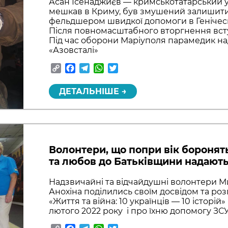
Асан Ісенаджиєв — кримськотатарський ук
мешкав в Криму, був змушений залишит
фельдшером швидкої допомоги в Геніче
Після повномасштабного вторгнення вступ
Під час оборони Маріуполя парамедик н
«Азовсталі»
Copy
Facebook
Telegram
WhatsApp
Twitter
Link
ДЕТАЛЬНІШЕ →
Волонтери, що попри вік боронять
та любов до Батьківщини надают
Надзвичайні та відчайдушні волонтери М
Анохіна поділились своїм досвідом та роз
«Життя та війна: 10 українців — 10 історій» 
лютого 2022 року і про їхню допомогу ЗС