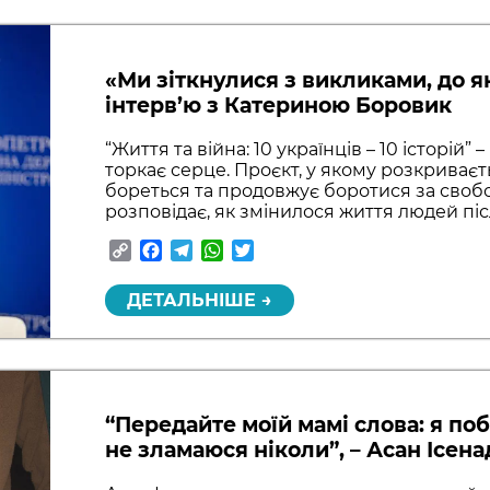
«Ми зіткнулися з викликами, до як
інтерв’ю з Катериною Боровик
“Життя та війна: 10 українців – 10 історій” 
торкає серце. Проєкт, у якому розкриваєть
бореться та продовжує боротися за свобо
розповідає, як змінилося життя людей піс
Copy
Facebook
Telegram
WhatsApp
Twitter
Link
ДЕТАЛЬНІШЕ →
“Передайте моїй мамі слова: я по
не зламаюся ніколи”, – Асан Ісен