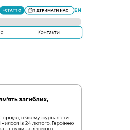
EN
+
СТАТТЮ
ПІДТРИМАТИ НАС
ас
Контакти
м'ять загиблих,
 — проєкт, в якому журналісти
інилося із 24 лютого. Героїнею
ва – дружина відомого