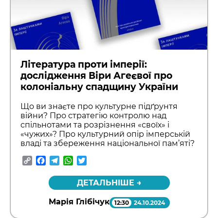
Література проти імперії:
дослідження Віри Агеєвої про
колоніальну спадщину України
Що ви знаєте про культурне підґрунтя
війни? Про стратегію контролю над
спільнотами та розрізнення «своїх» і
«чужих»? Про культурний опір імперській
владі та збереження національної пам’яті?
Copy
Facebook
Telegram
WhatsApp
Twitter
Link
ДЕТАЛЬНІШЕ →
Марія Глібічук
12:30
24.10.2024