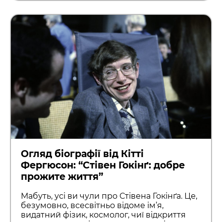
Огляд біографії від Кітті
Фергюсон: “Стівен Гокінґ: добре
прожите життя”
Мабуть, усі ви чули про Стівена Гокінґа. Це,
безумовно, всесвітньо відоме ім’я,
видатний фізик, космолог, чиї відкриття