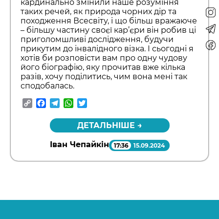
кардинально змінили наше розуміння
таких речей, як природа чорних дір та
походження Всесвіту, і що більш вражаюче
– більшу частину своєї кар’єри він робив ці
приголомшливі дослідження, будучи
прикутим до інвалідного візка. І сьогодні я
хотів би розповісти вам про одну чудову
його біографію, яку прочитав вже кілька
разів, хочу поділитись, чим вона мені так
сподобалась.
Copy
Facebook
Telegram
WhatsApp
Twitter
Link
ДЕТАЛЬНІШЕ →
Іван Чепайкін
17:36
15.09.2024