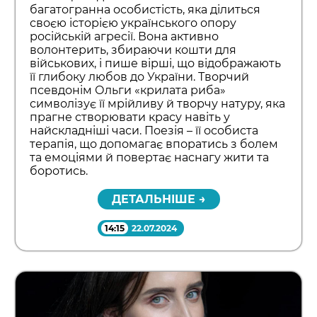
багатогранна особистість, яка ділиться
своєю історією українського опору
російській агресії. Вона активно
волонтерить, збираючи кошти для
військових, і пише вірші, що відображають
її глибоку любов до України. Творчий
псевдонім Ольги «крилата риба»
символізує її мрійливу й творчу натуру, яка
прагне створювати красу навіть у
найскладніші часи. Поезія – її особиста
терапія, що допомагає впоратись з болем
та емоціями й повертає наснагу жити та
боротись.
ДЕТАЛЬНІШЕ →
14:15
22.07.2024