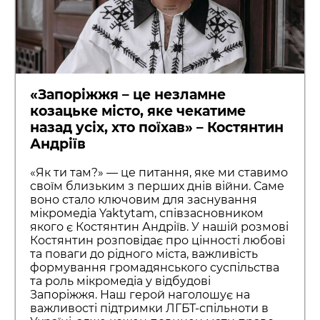
«Запоріжжя – це незламне
козацьке місто, яке чекатиме
назад усіх, хто поїхав» – Костянтин
Андріїв
«Як ти там?» — це питання, яке ми ставимо
своїм близьким з перших днів війни. Саме
воно стало ключовим для заснування
мікромедіа Yaktytam, співзасновником
якого є Костянтин Андріїв. У нашій розмові
Костянтин розповідає про цінності любові
та поваги до рідного міста, важливість
формування громадянського суспільства
та роль мікромедіа у відбудові
Запоріжжя. Наш герой наголошує на
важливості підтримки ЛГБТ-спільноти в