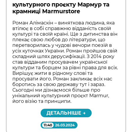
культурного проєкту Мармур та
крамниці Marmurstore
Роман Алімаскін – виняткова людина, яка
втілює в собі справжню відданість своїй
культурі та своїй країні. Ще з дитинства він
плекає свою любов до літератури, що
перетворилась у чудові вечори поезій в
усіх куточках України. Роман пройшов свій
складний шлях дерусифікації. З 2014 року
став відданим просувачем української
культури та борцем за рівні права для всіх.
Вирішує жити в рідному слові та
просувати його. Роман закликає всіх нас
боротись за свою державу тут і зараз.
Сьогодні ми дізнаємося більше про
унікальний культурний проєкт Marmur,
його візію та принципи.
ДЕТАЛЬНІШЕ →
11:40
26.03.2024