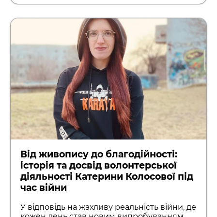
Від живопису до благодійності:
історія та досвід волонтерської
діяльності Катерини Колосової під
час війни
У відповідь на жахливу реальність війни, де
кожен день став новим випробуванням