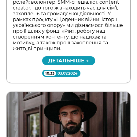
ролей: волонтер, SMM-спеціаліст, content
creator, і до того ж знаходить час для сім’ї,
захоплень та громадської діяльності. У
рамках проєкту «Щоденник війни: історії
українського опору» ми дізнаємося більше
про її шлях у фонді «Рій», роботу над
створенням контенту, що надихає та
мотивує, а також про її захоплення та
життєві принципи.
ДЕТАЛЬНІШЕ →
10:33
03.07.2024