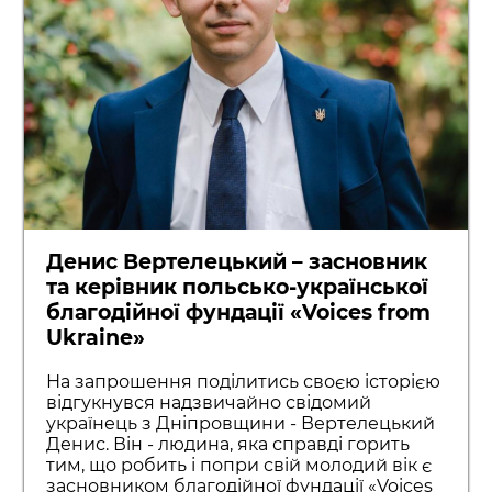
Денис Вертелецький – засновник
та керівник польсько-української
благодійної фундації «Voices from
Ukraine»
На запрошення поділитись своєю історією
відгукнувся надзвичайно свідомий
українець з Дніпровщини - Вертелецький
Денис. Він - людина, яка справді горить
тим, що робить і попри свій молодий вік є
засновником благодійної фундації «Voices