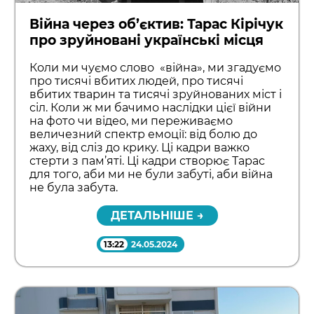
Війна через об’єктив: Тарас Кірічук
про зруйновані українські місця
Коли ми чуємо слово «війна», ми згадуємо
про тисячі вбитих людей, про тисячі
вбитих тварин та тисячі зруйнованих міст і
сіл. Коли ж ми бачимо наслідки цієї війни
на фото чи відео, ми переживаємо
величезний спектр емоції: від болю до
жаху, від сліз до крику. Ці кадри важко
стерти з пам’яті. Ці кадри створює Тарас
для того, аби ми не були забуті, аби війна
не була забута.
ДЕТАЛЬНІШЕ →
13:22
24.05.2024