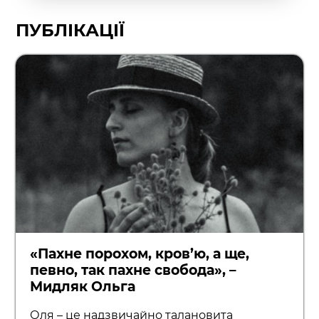
ПУБЛІКАЦІЇ
«Пахне порохом, кров’ю, а ще,
певно, так пахне свобода», –
Мидляк Ольга
Оля – це надзвичайно талановита