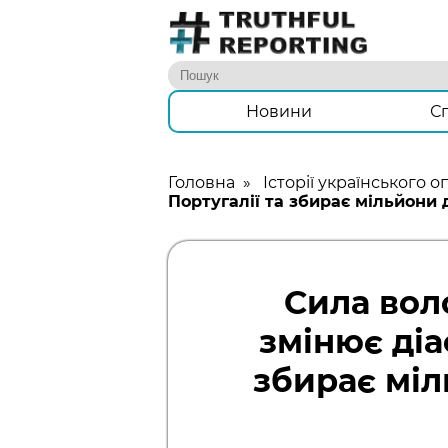
Новини
С
Головна
»
Історії українського о
Португалії та збирає мільйони 
Сила вол
змінює діа
збирає міл