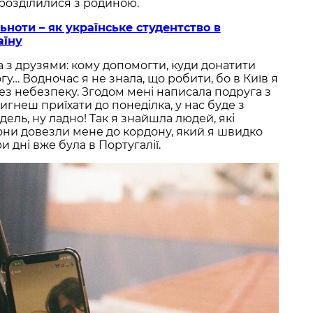
 розділилися з родиною.
ьноти – як українське студентство в
аїну
а з друзями: кому допомогти, куди донатити
у… Водночас я не знала, що робити, бо в Київ я
ез небезпеку. Згодом мені написала подруга з
тигнеш приїхати до понеділка, у нас буде з
дель, ну ладно! Так я знайшла людей, які
они довезли мене до кордону, який я швидко
и дні вже була в Португалії.