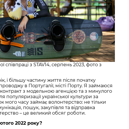
ї співпраці з STAV14, серпень 2023, фото з
ік, і більшу частину життя після початку
проводжу в Португалії, місті Порту. Я займаюся
контракт з модельною агенцією та з минулого
ля популяризації української культури за
к мого часу займає волонтерство: не тільки
мунікація, пошук, закупівля та відправка
терство – це великий обсяг роботи.
ютого 2022 року?