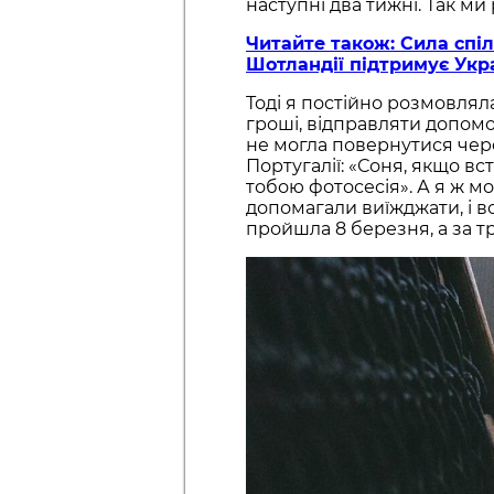
наступні два тижні. Так ми
Читайте також: Сила спіл
Шотландії підтримує Укр
Тоді я постійно розмовлял
гроші, відправляти допомог
не могла повернутися чер
Португалії: «Соня, якщо вс
тобою фотосесія». А я ж мо
допомагали виїжджати, і в
пройшла 8 березня, а за тр