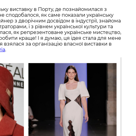
ську виставку в Порту, де познайомилася з
е сподобалося, як саме показали українську
йнер з дворічним досвідом в індустрії, знайома
раторами, і з рівнем української культури та
вилася, як репрезентоване українське мистецтво,
зробити краще! І я думаю, ця ідея стала для мене
я взялася за організацію власної виставки в
ria
.