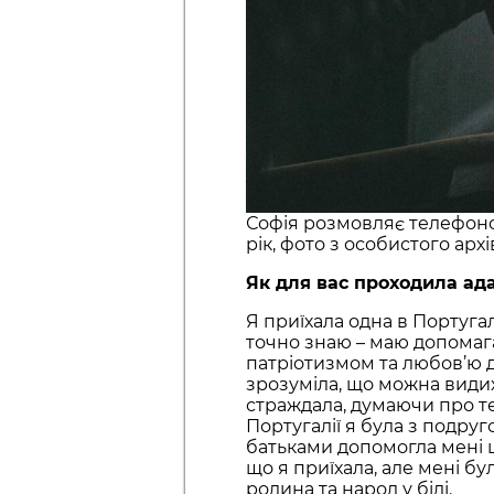
Софія розмовляє телефоном
рік, фото з особистого архі
Як для вас проходила ада
Я приїхала одна в Португа
точно знаю – маю допомаг
патріотизмом та любов’ю д
зрозуміла, що можна видих
страждала, думаючи про те,
Португалії я була з подруг
батьками допомогла мені 
що я приїхала, але мені б
родина та народ у біді.