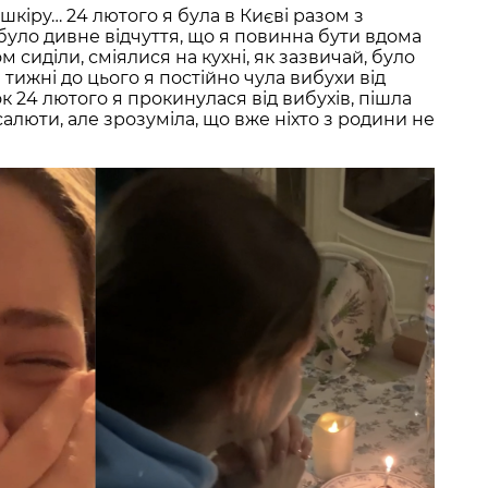
кіру… 24 лютого я була в Києві разом з
 було дивне відчуття, що я повинна бути вдома
ом сиділи, сміялися на кухні, як зазвичай, було
а тижні до цього я постійно чула вибухи від
нок 24 лютого я прокинулася від вибухів, пішла
салюти, але зрозуміла, що вже ніхто з родини не