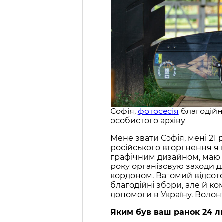
Софія,
фотосесія
благодійно
особистого архіву
Мене звати Софія, мені 21 р
російського вторгнення я 
графічним дизайном, маю 
року організовую заходи д
кордоном. Вагомий відсото
благодійні збори, але й ко
допомоги в Україну. Волон
Яким був ваш ранок 24 л