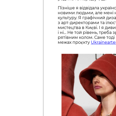
Пізніше я відвідала україн
новими людьми, але мені н
культуру. Я графічний диза
з арт-директорами та ілюст
мистецтва в Києві. І я ди
і ні… Не той рівень, треба 
рятівним колом. Саме тоді 
межах проєкту
Ukrainearte