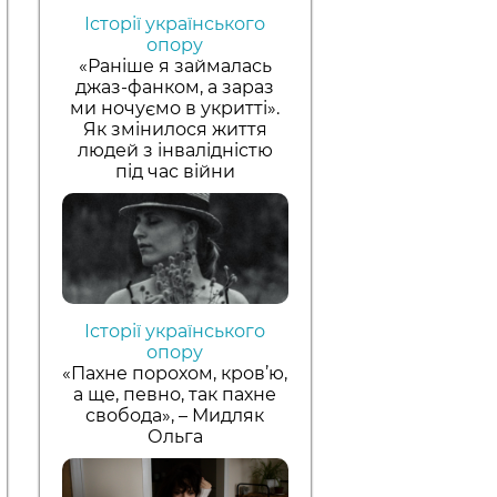
Історії українського
опору
«Раніше я займалась
джаз-фанком, а зараз
ми ночуємо в укритті».
Як змінилося життя
людей з інвалідністю
під час війни
Історії українського
опору
«Пахне порохом, кров’ю,
а ще, певно, так пахне
свобода», – Мидляк
Ольга