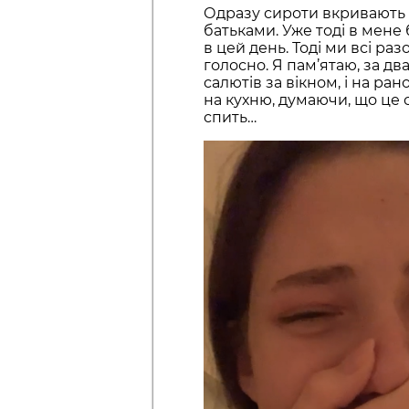
Одразу сироти вкривають ш
батьками. Уже тоді в мене
в цей день. Тоді ми всі раз
голосно. Я пам’ятаю, за дв
салютів за вікном, і на ра
на кухню, думаючи, що це 
спить…