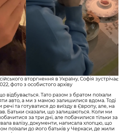
ійського вторгнення в Україну, Софія зустрічає
22, фото з особистого архіву
 що відбувається. Тато разом з братом поїхали
яти авто, а ми з мамою залишилися вдома. Тоді
речі та готуватися до виїзду в Європу, але, на
хав. Батьки сказали, що залишаються. Коли ми
обачитися за три дні, але побачилися тільки за
увала валізу, документи, написала хлопцю, що
азом поїхали до його батьків у Черкаси, де жили