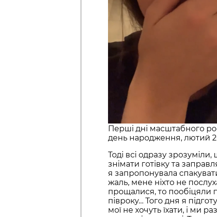
Перші дні масштабного рос
день народження, лютий 20
Тоді всі одразу зрозуміли,
знімати готівку та заправл
я запропонувала спакувати 
жаль, мене ніхто не послу
прощалися, то пообіцяли п
півроку… Того дня я підгот
мої не хочуть їхати, і ми р