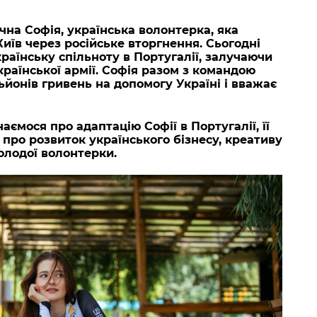
ічна Софія, українська волонтерка, яка
иїв через російське вторгнення. Сьогодні
раїнську спільноту в Португалії, залучаючи
раїнської армії. Софія разом з командою
ьйонів гривень на допомогу Україні і вважає
аємося про адаптацію Софії в Португалії, її
ж про розвиток українського бізнесу, креативу
олодої волонтерки.