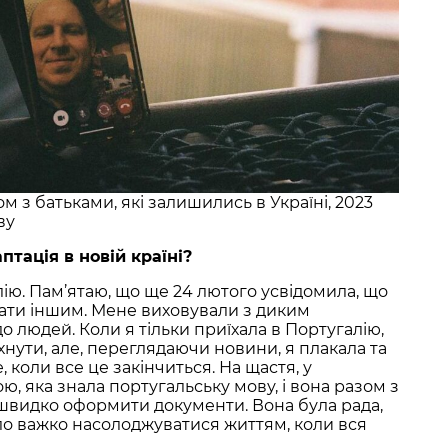
 з батьками, які залишились в Україні, 2023
ву
птація в новій країні?
лію. Пам’ятаю, що ще 24 лютого усвідомила, що
ати іншим. Мене виховували з диким
о людей. Коли я тільки приїхала в Португалію,
нути, але, переглядаючи новини, я плакала та
 коли все це закінчиться. На щастя, у
ою, яка знала португальську мову, і вона разом з
швидко оформити документи. Вона була рада,
уло важко насолоджуватися життям, коли вся