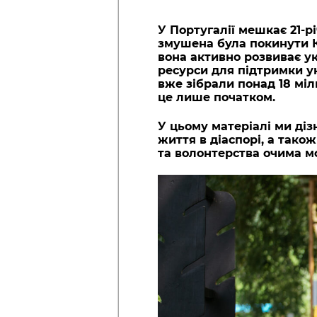
У Португалії мешкає 21-р
змушена була покинути К
вона активно розвиває ук
ресурси для підтримки ук
вже зібрали понад 18 міл
це лише початком.
У цьому матеріалі ми дізн
життя в діаспорі, а тако
та волонтерства очима м