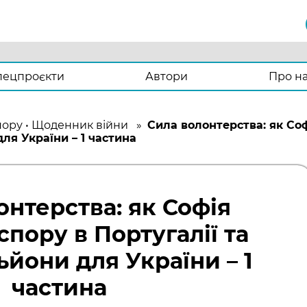
пецпроєкти
Автори
Про н
пору
•
Щоденник війни
»
Сила волонтерства: як Соф
для України – 1 частина
онтерства: як Софія
спору в Португалії та
ьйони для України – 1
частина