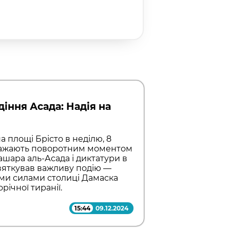
діння Асада: Надія на
 площі Брісто в неділю, 8
вважають поворотним моментом
ашара аль-Асада і диктатури в
святкував важливу подію —
ми силами столиці Дамаска
річної тиранії.
15:44
09.12.2024