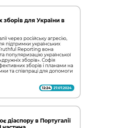
 зборів для України в
лії через російську агресію,
я підтримки українських
Truthful Reporting вона
та популяризацію української
«дружніх зборів». Софія
ефективних зборів і планами на
мки та співпраці для допомоги
12:24
27.07.2024
ює діаспору в Португалії
1 частина