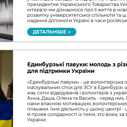
президентки Українського Товариства Уні
інтервʼю ми дізнаємося про її життя в нові
розвитку університетської спільноти та ш
надання допомоги Україні в часи російсько
ДЕТАЛЬНІШЕ →
Единбурзькі павуки: молодь з різ
для підтримки України
«Единбурзькі павуки» - це волонтерська о
маскувальних сіток для ЗСУ в Единбурзі, 
має сотні відвідувачів і волонтерів з украї
Анна, Даша, Олена та Василь - серед них, 
нами власною мотивацією, волонтерськи
планами. Їхня діяльність у цьому центрі -
й прояв солідарності із тими, хто воює за
України.