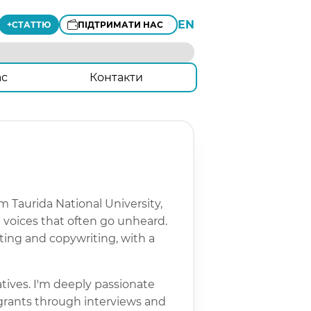
EN
+
СТАТТЮ
ПІДТРИМАТИ НАС
ас
Контакти
om Taurida National University,
 voices that often go unheard.
rting and copywriting, with a
atives. I'm deeply passionate
igrants through interviews and