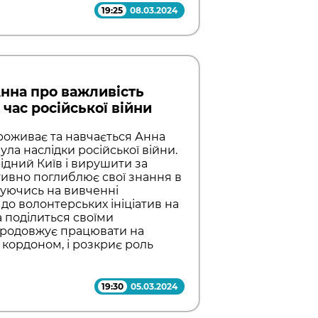
19:25
08.03.2024
 Анна про важливість
 час російської війни
 проживає та навчається Анна
ула наслідки російської війни.
ідний Київ і вирушити за
тивно поглиблює свої знання в
жуючись на вивченні
до волонтерських ініціатив на
а поділиться своїми
продовжує працювати на
 кордоном, і розкриє роль
19:30
05.03.2024