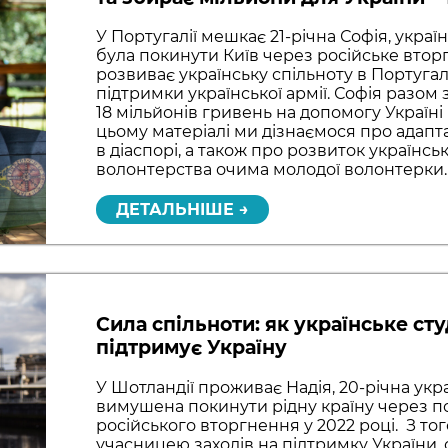
У Португалії мешкає 21-річна Софія, укра
була покинути Київ через російське втор
розвиває українську спільноту в Португал
підтримки української армії. Софія разом
18 мільйонів гривень на допомогу Україні
цьому матеріалі ми дізнаємося про адаптац
в діаспорі, а також про розвиток українськ
волонтерства очима молодої волонтерки.
ДЕТАЛЬНІШЕ →
Сила спільноти: як українське ст
підтримує Україну
У Шотландії проживає Надія, 20-річна укра
вимушена покинути рідну країну через 
російського вторгнення у 2022 році. З то
учасницею заходів на підтримку України,