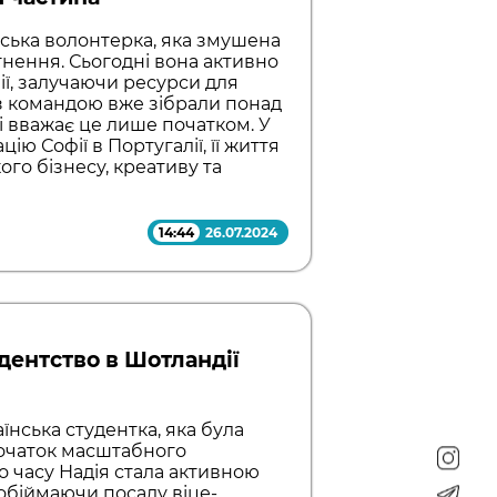
їнська волонтерка, яка змушена
гнення. Сьогодні вона активно
ії, залучаючи ресурси для
 з командою вже зібрали понад
 і вважає це лише початком. У
ію Софії в Португалії, її життя
ого бізнесу, креативу та
14:44
26.07.2024
удентство в Шотландії
їнська студентка, яка була
початок масштабного
го часу Надія стала активною
 обіймаючи посаду віце-