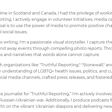
me in Scotland and Canada, I had the privilege of worki
ting, I actively engage in volunteer initiatives, media 
goal is to use the power of media to promote positive c
l social issues.
o writing, I'm a passionate visual storyteller. I capture t
and away events through compelling photo reports. Thro
s and narratives that words alone cannot capture.
 organizations like "Truthful Reporting," "Stonewall," an
understanding of LGBTQ+ health issues, politics, and cul
al media channels, crafted press releases, and fostered
ce journalist for “Truthful Reporting,” I'm actively involv
ussian-Ukrainian war. Additionally, I produce podcasts f
ght on the vibrant Ukrainian diaspora and delivering ne