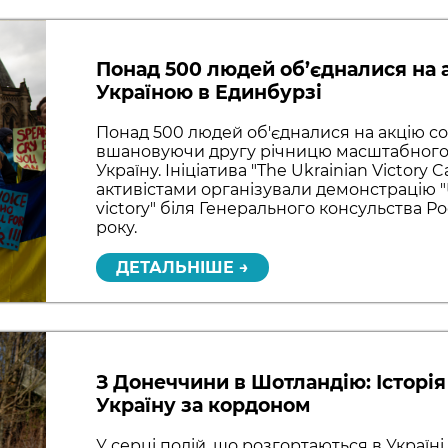
Понад 500 людей об’єдналися на а
Україною в Единбурзі
Понад 500 людей об'єдналися на акцію со
вшановуючи другу річницю масштабного 
Україну. Ініціатива "The Ukrainian Victor
активістами організували демонстрацію "Un
victory" біля Генерального консульства Ро
року.
ДЕТАЛЬНІШЕ →
З Донеччини в Шотландію: Історія
Україну за кордоном
У серці подій, що розгортаються в Україн