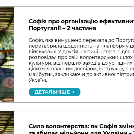
Софія про організацію ефективних
Португалії – 2 частина
Софія, яка вимушено переїхала до Португа
перетворила щоденність на платформу дл
військових. У другій частині інтерв'ю для 
розповідає про свій волонтерський шлях 
культури, від перших заходів до успішних 
ділиться власним досвідом, інструкцією 
майбутнє, закликаючи до активної підтри
Україні.
ДЕТАЛЬНІШЕ →
Сила волонтерства: як Софія змін
та збирає мільйони для України – 