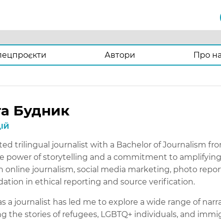
пецпроєкти
Автори
Про н
а Будник
ЦІЙ
ted trilingual journalist with a Bachelor of Journalism fr
he power of storytelling and a commitment to amplifying
 in online journalism, social media marketing, photo repo
ation in ethical reporting and source verification.
s a journalist has led me to explore a wide range of narr
ng the stories of refugees, LGBTQ+ individuals, and imm