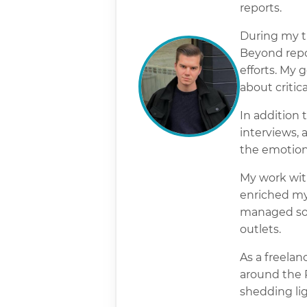
reports.
During my ti
Beyond repor
efforts. My 
about critica
In addition t
interviews, 
the emotion
My work with
enriched my 
managed soci
outlets.
As a freelan
around the R
shedding li