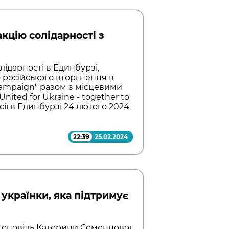
кцію солідарності з
лідарності в Единбурзі,
російського вторгнення в
y Campaign" разом з місцевими
ited for Ukraine - together to
сії в Единбурзі 24 лютого 2024
22:39
25.02.2024
 українки, яка підтримує
і, оповідь Катерини Семенцової,