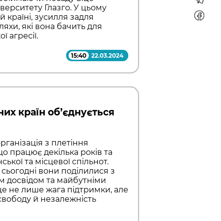
верситету Глазго. У цьому
й країні, зусилля задля
ляхи, які вона бачить для
ї агресії.
15:40
22.03.2024
них країн об’єднується
рганізація з плетіння
що працює декілька років та
нської та місцевої спільнот.
і сьогодні вони поділилися з
м досвідом та майбутніми
 це не лише жага підтримки, але
 свободу й незалежність