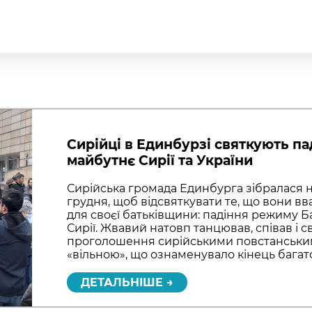
Сирійці в Единбурзі святкують па
майбутнє Сирії та України
Сирійська громада Единбурга зібралася на
грудня, щоб відсвяткувати те, що вони 
для своєї батьківщини: падіння режиму Б
Сирії. Жвавий натовп танцював, співав і 
проголошення сирійськими повстанськи
«вільною», що ознаменувало кінець багато
ДЕТАЛЬНІШЕ →