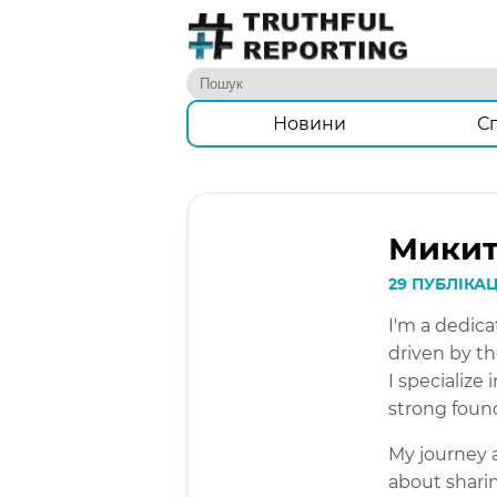
Новини
С
Микит
29 ПУБЛІКА
I'm a dedica
driven by t
I specialize
strong found
My journey a
about shari