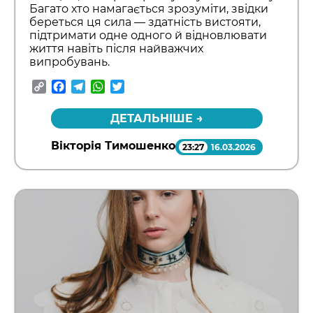
Багато хто намагається зрозуміти, звідки
береться ця сила — здатність вистояти,
підтримати одне одного й відновлювати
життя навіть після найважчих
випробувань.
Copy
Facebook
Telegram
WhatsApp
Twitter
Link
ДЕТАЛЬНІШЕ →
Вікторія Тимошенко
23:27
16.03.2026