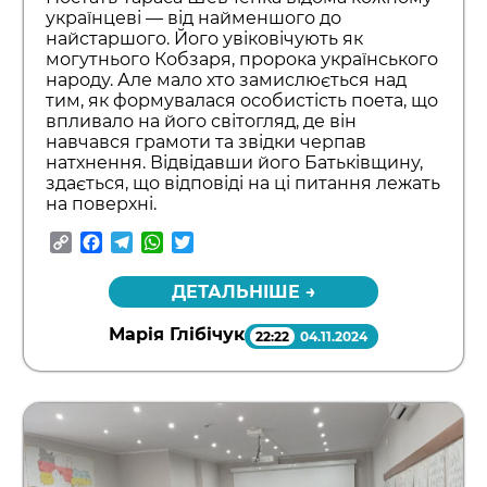
українцеві — від найменшого до
найстаршого. Його увіковічують як
могутнього Кобзаря, пророка українського
народу. Але мало хто замислюється над
тим, як формувалася особистість поета, що
впливало на його світогляд, де він
навчався грамоти та звідки черпав
натхнення. Відвідавши його Батьківщину,
здається, що відповіді на ці питання лежать
на поверхні.
Copy
Facebook
Telegram
WhatsApp
Twitter
Link
ДЕТАЛЬНІШЕ →
Марія Глібічук
22:22
04.11.2024