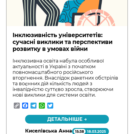
Інклюзивність університетів:
сучасні виклики та перспективи
розвитку в умовах війни
Інклюзивна освіта набула особливої
актуальності в Україні з початком
повномасштабного російського
вторгнення. Внаслідок ракетних обстрілів
та воєнних дій кількість людей з
інвалідністю суттєво зросла, створюючи
нові виклики для системи освіти.
Copy
Facebook
Telegram
WhatsApp
Twitter
Link
ДЕТАЛЬНІШЕ →
Киселівська Анна
15:38
18.03.2025