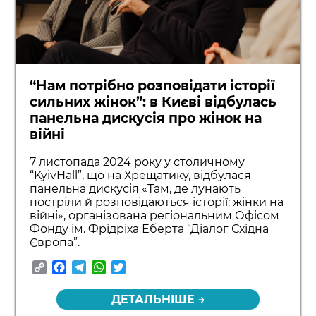
“Нам потрібно розповідати історії
сильних жінок”: в Києві відбулась
панельна дискусія про жінок на
війні
7 листопада 2024 року у столичному
“KyivHall”, що на Хрещатику, відбулася
панельна дискусія «Там, де лунають
постріли й розповідаються історії: жінки на
війні», організована регіональним Офісом
Фонду ім. Фрідріха Еберта “Діалог Східна
Європа”.
Copy
Facebook
Telegram
WhatsApp
Twitter
Link
ДЕТАЛЬНІШЕ →