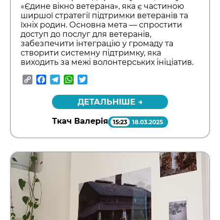
«Єдине вікно ветерана», яка є частиною
ширшої стратегії підтримки ветеранів та
їхніх родин. Основна мета — спростити
доступ до послуг для ветеранів,
забезпечити інтеграцію у громаду та
створити системну підтримку, яка
виходить за межі волонтерських ініціатив.
Copy
Facebook
Telegram
WhatsApp
Twitter
Link
ДЕТАЛЬНІШЕ →
Ткач Валерія
15:23
18.03.2025