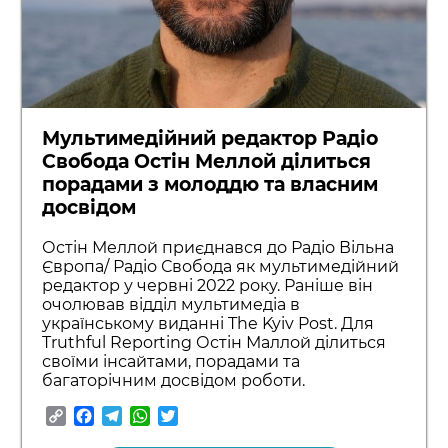
Мультимедійний редактор Радіо
Свобода Остін Меллой ділиться
порадами з молоддю та власним
досвідом
Остін Меллой приєднався до Радіо Вільна
Європа/ Радіо Свобода як мультимедійний
редактор у червні 2022 року. Раніше він
очолював відділ мультимедіа в
українському виданні The Kyiv Post. Для
Truthful Reporting Остін Маллой ділиться
своїми інсайтами, порадами та
багаторічним досвідом роботи.
Copy
Facebook
Telegram
WhatsApp
Twitter
Link