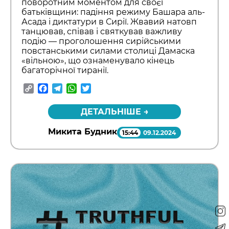
поворотним моментом для своєї
батьківщини: падіння режиму Башара аль-
Асада і диктатури в Сирії. Жвавий натовп
танцював, співав і святкував важливу
подію — проголошення сирійськими
повстанськими силами столиці Дамаска
«вільною», що ознаменувало кінець
багаторічної тиранії.
Copy
Facebook
Telegram
WhatsApp
Twitter
Link
ДЕТАЛЬНІШЕ →
Микита Будник
15:44
09.12.2024