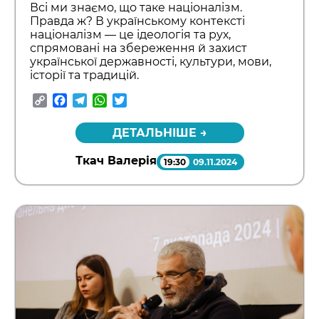
Всі ми знаємо, що таке націоналізм.
Правда ж? В українському контексті
націоналізм — це ідеологія та рух,
спрямовані на збереження й захист
української державності, культури, мови,
історії та традицій.
Copy
Facebook
Telegram
WhatsApp
Twitter
Link
ДЕТАЛЬНІШЕ →
Ткач Валерія
19:30
09.11.2024