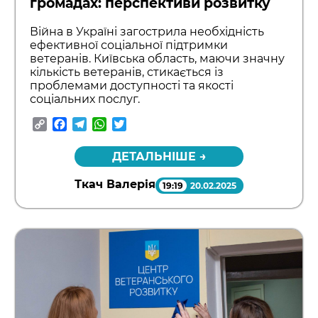
громадах: перспективи розвитку
Війна в Україні загострила необхідність
ефективної соціальної підтримки
ветеранів. Київська область, маючи значну
кількість ветеранів, стикається із
проблемами доступності та якості
соціальних послуг.
Copy
Facebook
Telegram
WhatsApp
Twitter
Link
ДЕТАЛЬНІШЕ →
Ткач Валерія
19:19
20.02.2025