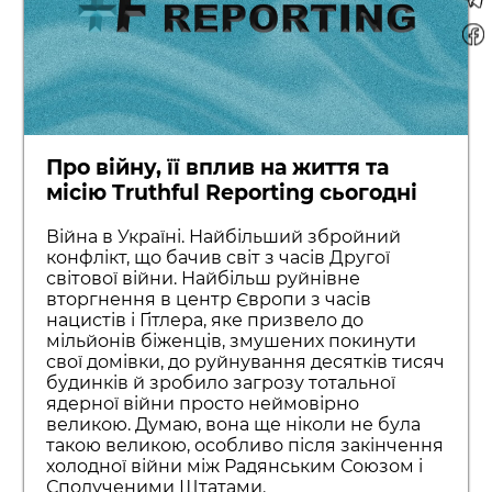
Про війну, її вплив на життя та
місію Truthful Reporting сьогодні
Війна в Україні. Найбільший збройний
конфлікт, що бачив світ з часів Другої
світової війни. Найбільш руйнівне
вторгнення в центр Європи з часів
нацистів і Гітлера, яке призвело до
мільйонів біженців, змушених покинути
свої домівки, до руйнування десятків тисяч
будинків й зробило загрозу тотальної
ядерної війни просто неймовірно
великою. Думаю, вона ще ніколи не була
такою великою, особливо після закінчення
холодної війни між Радянським Союзом і
Сполученими Штатами.