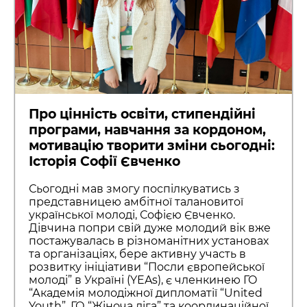
Про цінність освіти, стипендійні
програми, навчання за кордоном,
мотивацію творити зміни сьогодні:
Історія Софії Євченко
Сьогодні мав змогу поспілкуватись з
представницею амбітної талановитої
української молоді, Софією Євченко.
Дівчина попри свій дуже молодий вік вже
постажувалась в різноманітних установах
та організаціях, бере активну участь в
розвитку ініціативи “Посли європейської
молоді” в Україні (YEAs), є членкинею ГО
“Академія молодіжної дипломатії “United
Youth”, ГО “Жіноча ліга” та координаційної