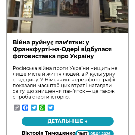
Війна руйнує пам’ятки: у
Франкфурті-на-Одері відбулася
фотовиставка про Україну
Російська війна проти України нищить не
лише міста й життя людей, а й культурну
спадщину. У Німеччині через фотографії
показали масштаб цих втрат і нагадали
світу, що знищення пам’яток — це також
спроба стерти історію.
Copy
Facebook
Telegram
WhatsApp
Twitter
Link
ДЕТАЛЬНІШЕ →
Вікторія Тимошенко
19:57
05.04.2026