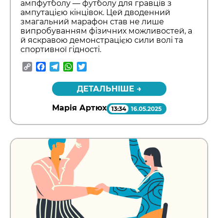
ампфутболу — футболу для гравців з
ампутацією кінцівок. Цей дводенний
змагальний марафон став не лише
випробуванням фізичних можливостей, а
й яскравою демонстрацією сили волі та
спортивної гідності.
Copy
Facebook
Telegram
WhatsApp
Twitter
Link
ДЕТАЛЬНІШЕ →
Марія Артюх
13:34
16.05.2025