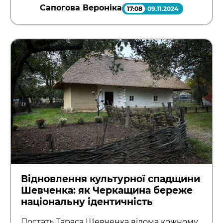
Сапогова Вероніка
17:08
09.11.2024
Відновлення культурної спадщини
Шевченка: як Черкащина береже
національну ідентичність
Постать Тараса Шевченка відома кожному