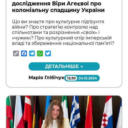
дослідження Віри Агеєвої про
колоніальну спадщину України
Що ви знаєте про культурне підґрунтя
війни? Про стратегію контролю над
спільнотами та розрізнення «своїх» і
«чужих»? Про культурний опір імперській
владі та збереження національної пам’яті?
Copy
Facebook
Telegram
WhatsApp
Twitter
Link
ДЕТАЛЬНІШЕ →
Марія Глібічук
12:30
24.10.2024