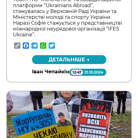
платформи “Ukrainians Abroad”,
стажувалась у Верховній Раді України та
Міністерстві молоді та спорту України.
Наразі Софія стажується у представництві
міжнародної неурядової організації “IFES
Ukraine”.
Copy
Facebook
Telegram
WhatsApp
Twitter
Link
ДЕТАЛЬНІШЕ →
Іван Чепайкін
12:47
21.10.2024