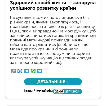
Здоровий спосіб життя — запорука
успішного розвитку країни
Як суспільство, ми часто дивимось в бік
різних країн, якими захоплюємось, і
прагнемо досягти такого ж рівня розвитку.
І це цілком виправдано. На мою думку, щоб
завжди розвиватись і ставати кращими, ми
повинні мати чудові приклади, на які
дійсно варто рівнятись (особливо якщо
мова йде про країни, які починали
практично з нічого, але зуміли створити
класну та успішну націю щасливих людей
за відносно короткий час).
Copy
Facebook
Telegram
WhatsApp
Twitter
Link
ДЕТАЛЬНІШЕ →
Іван Чепайкін
22:06
23.11.2024