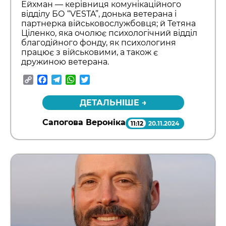
Ейхман — керівниця комунікаційного
відділу БО “VESTA”, донька ветерана і
партнерка військовослужбовця; й Тетяна
Ціленко, яка очолює психологічний відділ
благодійного фонду, як психологиня
працює з військовими, а також є
дружиною ветерана.
Copy
Facebook
Telegram
WhatsApp
Twitter
Link
ДЕТАЛЬНІШЕ →
Сапогова Вероніка
11:12
20.11.2024