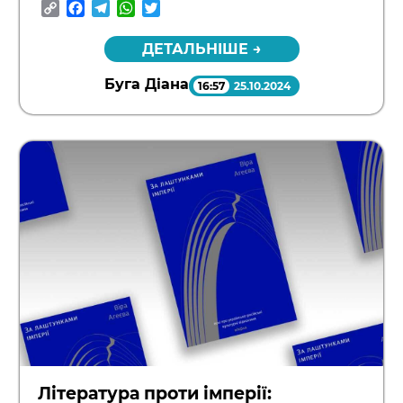
Copy
Facebook
Telegram
WhatsApp
Twitter
Link
ДЕТАЛЬНІШЕ →
Буга Діана
16:57
25.10.2024
Література проти імперії: