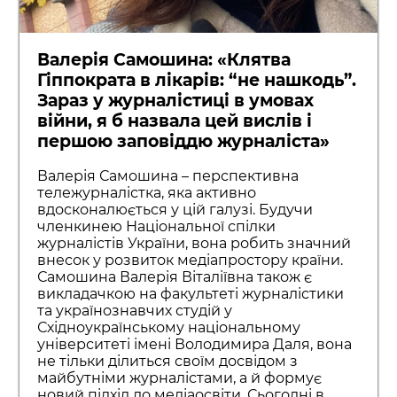
Валерія Самошина: «Клятва
Гіппократа в лікарів: “не нашкодь”.
Зараз у журналістиці в умовах
війни, я б назвала цей вислів і
першою заповіддю журналіста»
Валерія Самошина – перспективна
тележурналістка, яка активно
вдосконалюється у цій галузі. Будучи
членкинею Національної спілки
журналістів України, вона робить значний
внесок у розвиток медіапростору країни.
Самошина Валерія Віталіївна також є
викладачкою на факультеті журналістики
та українознавчих студій у
Східноукраїнському національному
університеті імені Володимира Даля, вона
не тільки ділиться своїм досвідом з
майбутніми журналістами, а й формує
новий підхід до медіаосвіти. Сьогодні в