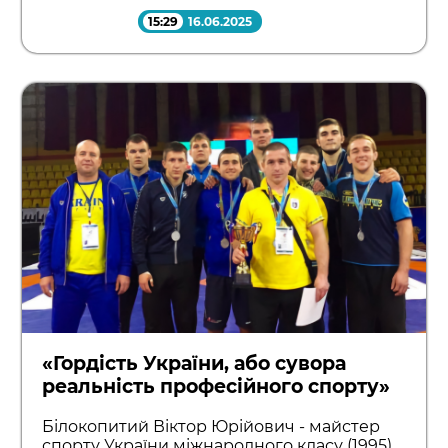
15:29
16.06.2025
«Гордість України, або сувора
реальність професійного спорту»
Білокопитий Віктор Юрійович - майстер
спорту України міжнародного класу (1995).