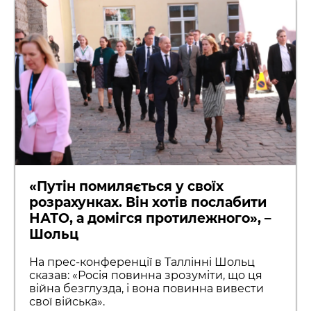
«Путін помиляється у своїх
розрахунках. Він хотів послабити
НАТО, а домігся протилежного», –
Шольц
На прес-конференції в Таллінні Шольц
сказав: «Росія повинна зрозуміти, що ця
війна безглузда, і вона повинна вивести
свої війська».