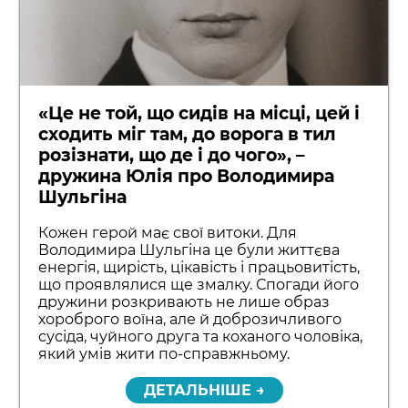
«Це не той, що сидів на місці, цей і
сходить міг там, до ворога в тил
розізнати, що де і до чого», –
дружина Юлія про Володимира
Шульгіна
Кожен герой має свої витоки. Для
Володимира Шульгіна це були життєва
енергія, щирість, цікавість і працьовитість,
що проявлялися ще змалку. Спогади його
дружини розкривають не лише образ
хороброго воїна, але й доброзичливого
сусіда, чуйного друга та коханого чоловіка,
який умів жити по-справжньому.
ДЕТАЛЬНІШЕ →