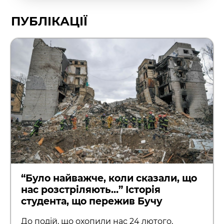
ПУБЛІКАЦІЇ
“Було найважче, коли сказали, що
нас розстріляють…” Історія
студента, що пережив Бучу
До подій, що охопили нас 24 лютого,