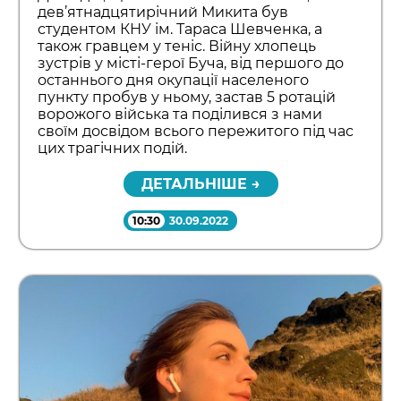
дев’ятнадцятирічний Микита був
студентом КНУ ім. Тараса Шевченка, а
також гравцем у теніс. Війну хлопець
зустрів у місті-герої Буча, від першого до
останнього дня окупації населеного
пункту пробув у ньому, застав 5 ротацій
ворожого війська та поділився з нами
своїм досвідом всього пережитого під час
цих трагічних подій.
ДЕТАЛЬНІШЕ →
10:30
30.09.2022