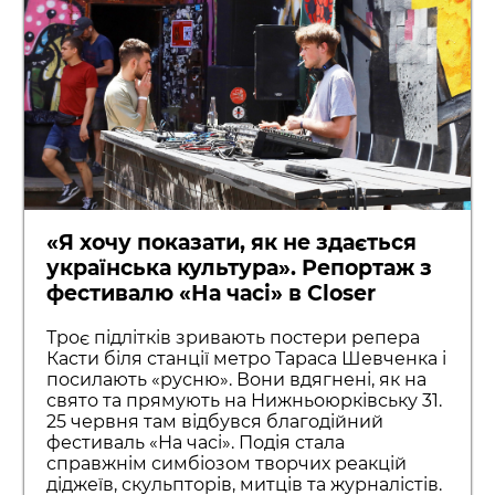
«Я хочу показати, як не здається
українська культура». Репортаж з
фестивалю «На часі» в Closer
Троє підлітків зривають постери репера
Касти біля станції метро Тараса Шевченка і
посилають «русню». Вони вдягнені, як на
свято та прямують на Нижньоюрківську 31.
25 червня там відбувся благодійний
фестиваль «На часі». Подія стала
справжнім симбіозом творчих реакцій
діджеїв, скульпторів, митців та журналістів.