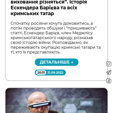
виховання різняться”. Історія
Ескендера Барієва та всіх
кримських татар
Спочатку росіяни хочуть домовитись, а
потім проводять обшуки і "пришивають"
статті. Ескендер Барієв, член Меджлісу
кримськотатарського народу, розказав
свою історію війни. Розповідаємо, як
переживають окупацію кримські татари та
ті, хто їх представляють.
ДЕТАЛЬНІШЕ →
20:31
21.09.2022