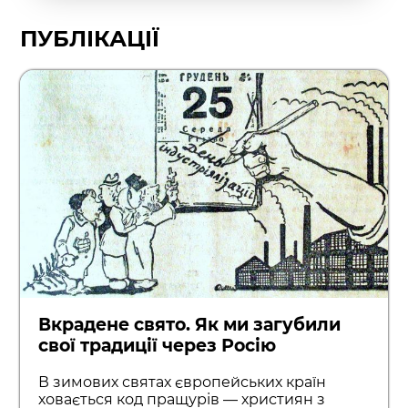
ПУБЛІКАЦІЇ
Вкрадене свято. Як ми загубили
свої традиції через Росію
В зимових святах європейських країн
ховається код пращурів — християн з