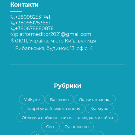
Контакти
+380982531741
+380951753651
+380678680876
platformeditor2021@gmail.com
01011, Україна, місто Київ, вулиця
Рибальська, будинок, 13, офіс, 4
Рубрики
Valkyrie
Важливо
Діджитал медіа
Історії українського опору
Культура
Обличчя стійкості: життя з наслідками війни
Світ
Суспільство