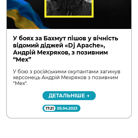
У боях за Бахмут пішов у вічність
відомий діджей «Dj Apache»,
Андрій Мехряков, з позивним
“Mex”
У бою з російськими окупантами загинув
херсонець Андрій Мехряков з позивним
"Мех".
ДЕТАЛЬНІШЕ →
17:21
05.04.2023