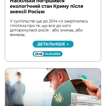
Наскільки погіршився
екологічний стан Криму після
анексії Росією
У суспільстві ще до 2014-го закріпилась
гіпотеза про те, що все до чого
доторкнулася росія - або зникає, або
вмирає.
ДЕТАЛЬНІШЕ →
23:45
14.04.2023