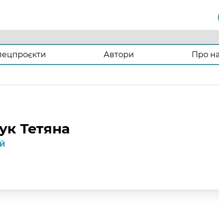
пецпроєкти
Автори
Про н
ук Тетяна
ІЙ