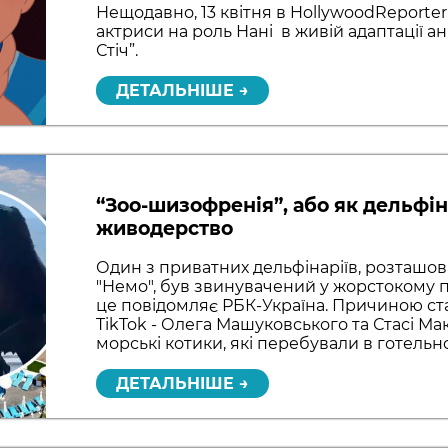
Нещодавно, 13 квітня в HollywoodReporte
актриси на роль Нані в живій адаптації ан
Стіч”.
ДЕТАЛЬНІШЕ →
“Зоо-шизофренія”, або як дельфі
живодерство
Один з приватних дельфінаріїв, розташов
"Немо", був звинувачений у жорстокому 
це повідомляє РБК-Україна. Причиною ст
TikTok - Олега Машуковського та Стасі Ма
морські котики, які перебували в готельн
ДЕТАЛЬНІШЕ →