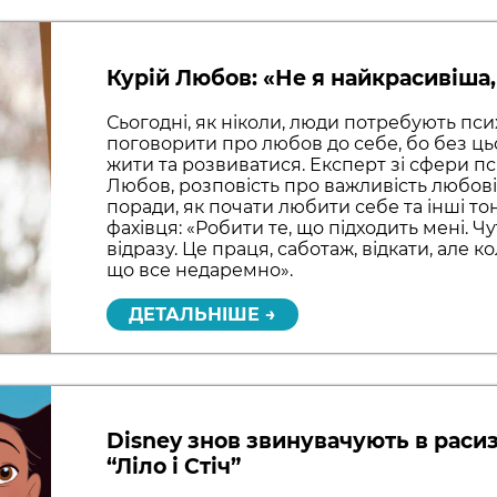
Курій Любов: «Не я найкрасивіша,
Сьогодні, як ніколи, люди потребують пси
поговорити про любов до себе, бо без ц
жити та розвиватися. Експерт зі сфери пси
Любов, розповість про важливість любові 
поради, як почати любити себе та інші тон
фахівця: «Робити те, що підходить мені. Ч
відразу. Це праця, саботаж, відкати, але к
що все недаремно».
ДЕТАЛЬНІШЕ →
Disney знов звинувачують в расиз
“Ліло і Стіч”