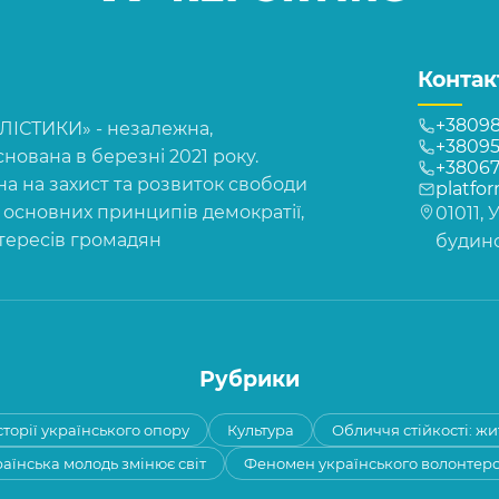
Контак
+38098
СТИКИ» - незалежна,
+38095
нована в березні 2021 року.
+3806
на на захист та розвиток свободи
platfo
, основних принципів демократії,
01011, 
нтересів громадян
будинок
Рубрики
сторії українського опору
Культура
Обличчя стійкості: жи
аїнська молодь змінює світ
Феномен українського волонтер