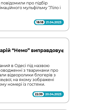
r повідомили про підбір
імаційного мульфільму “Ліло і
18:18
21.04.2023
нарій “Немо” виправдовує
аний в Одесі під назвою
поводженні з тваринами про
али відеоролики блогерів з
кеєвої, на якому зображені
ому номері із гостями.
22:39
20.04.2023