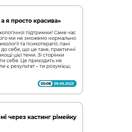
 а я просто красива»
хологічної підтримки! Саме час
ього ми не зможемо нормально
хології та психотерапії, пані
до себе, що це таке, практичні
кощі цієї теми. Зі сторінки
ути себе. Це приходить не
оли є результат – ти розумієш,
00:08
09.06.2023
мі через кастинг рімейку