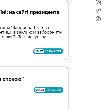
ні: на сайті президента
тиція "Заборона Tik-Tok в
Петиції із закликом заборонити
ережу ТікТок, шокувала
16:57
19.04.2023
ез спокою”
20:43
13.12.2022