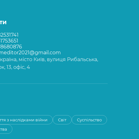
ти
2531741
1753651
78680876
rmeditor2021@gmail.com
Україна, місто Київ, вулиця Рибальська,
, 13, офіс, 4
ття з наслідками війни
Світ
Суспільство
ства