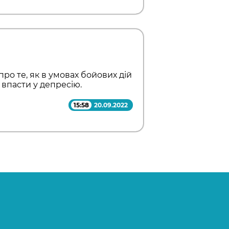
ро те, як в умовах бойових дій
е впасти у депресію.
15:58
20.09.2022