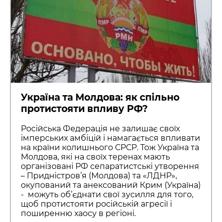
Україна та Молдова: як спільно
протистояти впливу РФ?
Російська Федерація не залишає своїх
імперських амбіцій і намагається впливати
на країни колишнього СРСР. Тож Україна та
Молдова, які на своїх теренах мають
організовані РФ сепаратистські утворення
– Придністров’я (Молдова) та «ЛДНР»,
окупований та анексований Крим (Україна)
- можуть об’єднати свої зусилля для того,
щоб протистояти російській агресії і
поширенню хаосу в регіоні.