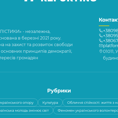
Контак
+38098
СТИКИ» - незалежна,
+38095
нована в березні 2021 року.
+3806
на на захист та розвиток свободи
platfo
, основних принципів демократії,
01011, 
нтересів громадян
будинок
Рубрики
 українського опору
Культура
Обличчя стійкості: життя з 
аїнська молодь змінює світ
Феномен українського волонтер