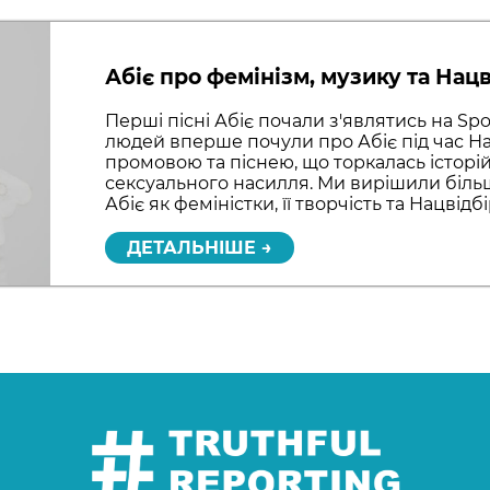
Абіє про фемінізм, музику та Нацв
Перші пісні Абіє почали з'являтись на Spot
людей вперше почули про Абіє під час На
промовою та піснею, що торкалась історій
сексуального насилля. Ми вирішили біль
Абіє як феміністки, її творчість та Нацвідбі
ДЕТАЛЬНІШЕ →