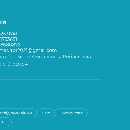
ти
2531741
1753651
78680876
rmeditor2021@gmail.com
Україна, місто Київ, вулиця Рибальська,
, 13, офіс, 4
наслідками війни
Світ
Суспільство
ства