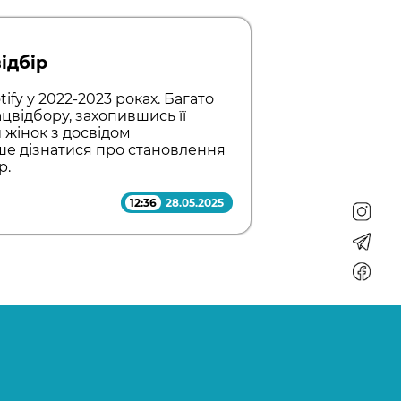
ідбір
ify у 2022-2023 роках. Багато
цвідбору, захопившись її
 жінок з досвідом
ше дізнатися про становлення
р.
12:36
28.05.2025