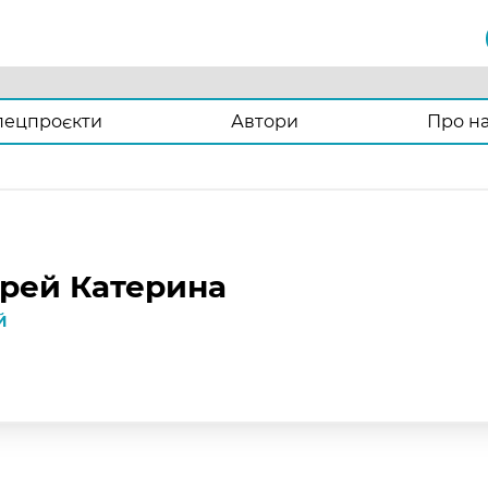
пецпроєкти
Автори
Про н
рей Катерина
Й