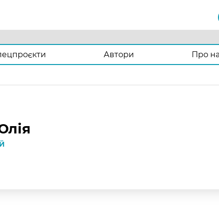
пецпроєкти
Автори
Про н
Юлія
ІЙ