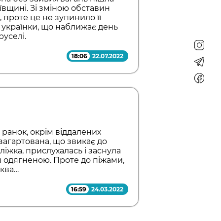
ївщині. Зі зміною обставин
 проте це не зупинило її
ю українки, що наближає день
руселі.
18:06
22.07.2022
 ранок, окрім віддалених
 загартована, що звикає до
 ліжка, прислухалась і заснула
ш одягненою. Проте до піжами,
сква…
16:59
24.03.2022