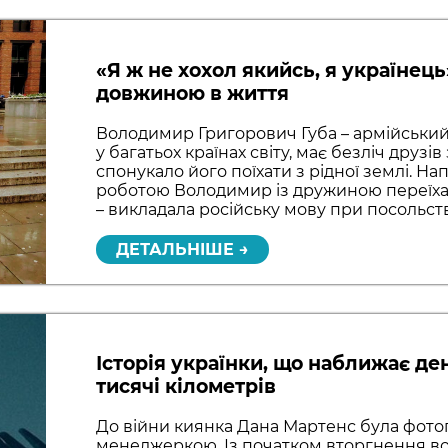
«Я ж не хохол якийсь, я українець
довжиною в життя
Володимир Григорович Губа – армійський 
у багатьох країнах світу, має безліч друзі
спонукало його поїхати з рідної землі. Нап
роботою Володимир із дружиною переїхали
– викладала російську мову при посольств
ДЕТАЛЬНІШЕ →
Історія українки, що наближає де
тисячі кілометрів
До війни киянка Дана Мартенс була фот
менеджеркою. Із початком вторгнення во