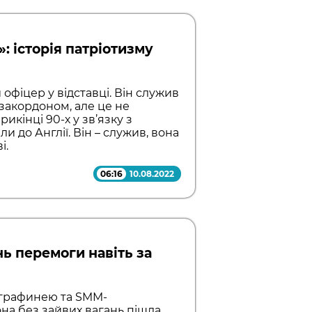
»: історія патріотизму
офіцер у відставці. Він служив
в закордоном, але це не
рикінці 90-х у зв’язку з
 до Англії. Він – служив, вона
і.
06:16
10.08.2022
нь перемоги навіть за
ографинею та SMM-
на без зайвих вагань пішла