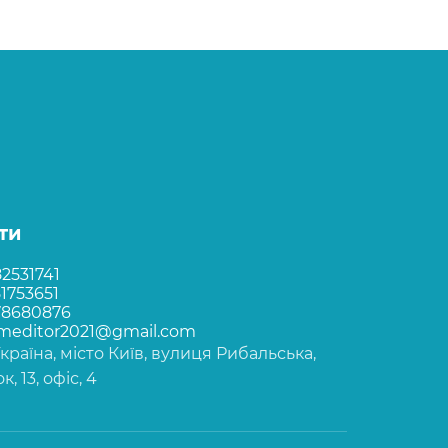
ти
2531741
1753651
78680876
rmeditor2021@gmail.com
Україна, місто Київ, вулиця Рибальська,
, 13, офіс, 4