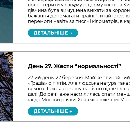
волонтерити у своєму рідному місті на Ки
дівчина була вимушена виїхати за кордон,
бажання допомагати країні. Читай історі
перемоги навіть за тисячі кілометрів, в ка
ДЕТАЛЬНІШЕ →
День 27. Жести “нормальності”
27-ий день. 22 березня. Майже звичайний
«Градів» о п‘ятій. Але людська натура така
всього. Тож і я спершу панічно підлетіла з
далі. До речі, вже насмілилась спати мен
як до Москви рачки. Хоча яка вже там Мо
ДЕТАЛЬНІШЕ →