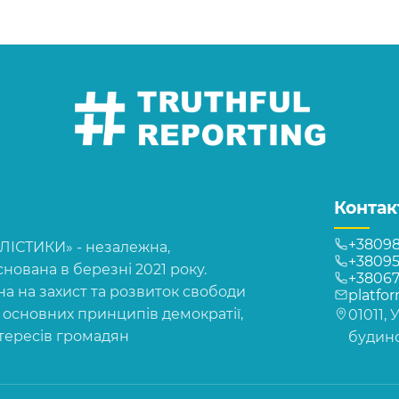
Контак
+38098
СТИКИ» - незалежна,
+38095
нована в березні 2021 року.
+3806
на на захист та розвиток свободи
platfo
, основних принципів демократії,
01011, 
нтересів громадян
будинок