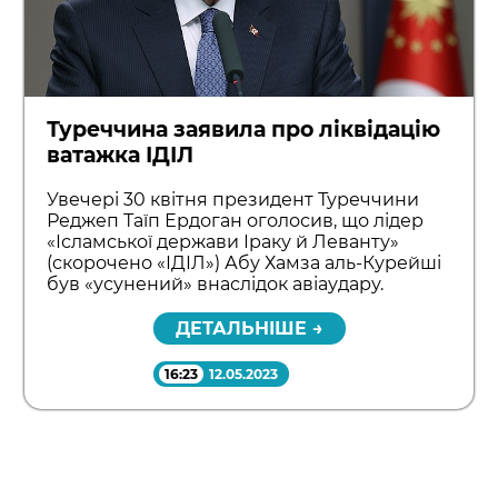
Туреччина заявила про ліквідацію
ватажка ІДІЛ
Увечері 30 квітня президент Туреччини
Реджеп Таїп Ердоган оголосив, що лідер
«Ісламської держави Іраку й Леванту»
(скорочено «ІДІЛ») Абу Хамза аль-Курейші
був «усунений» внаслідок авіаудару.
ДЕТАЛЬНІШЕ →
16:23
12.05.2023