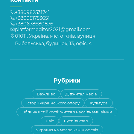
Контакти
+380982531741
+380951753651
+380678680876
platformeditor2021@gmail.com
01011, Україна, місто Київ, вулиця
Рибальська, будинок, 13, офіс, 4
Рубрики
Важливо
Діджитал медіа
Історії українського опору
Культура
Обличчя стійкості: життя з наслідками війни
Світ
Суспільство
Українська молодь змінює світ