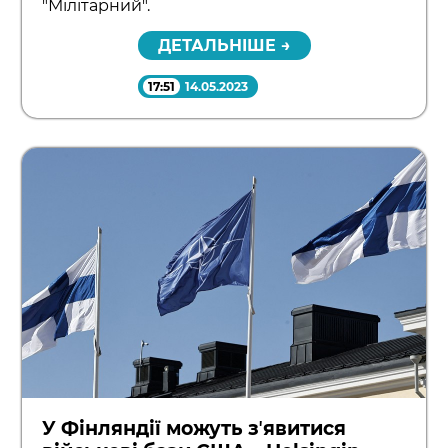
"Мілітарний".
ДЕТАЛЬНІШЕ →
17:51
14.05.2023
У Фінляндії можуть зʼявитися