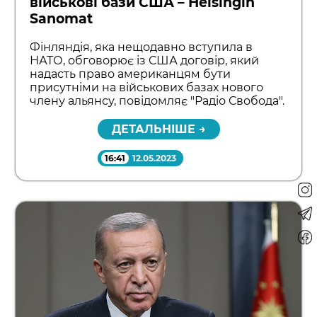
військові бази США – Helsingin
Sanomat
Фінляндія, яка нещодавно вступила в
НАТО, обговорює із США договір, який
надасть право американцям бути
присутніми на військових базах нового
члену альянсу, повідомляє "Радіо Свобода".
ДЕТАЛЬНІШЕ →
16:41
12.05.2023