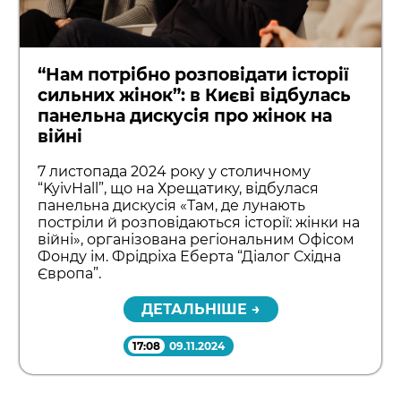
“Нам потрібно розповідати історії
сильних жінок”: в Києві відбулась
панельна дискусія про жінок на
війні
7 листопада 2024 року у столичному
“KyivHall”, що на Хрещатику, відбулася
панельна дискусія «Там, де лунають
постріли й розповідаються історії: жінки на
війні», організована регіональним Офісом
Фонду ім. Фрідріха Еберта “Діалог Східна
Європа”.
ДЕТАЛЬНІШЕ →
17:08
09.11.2024