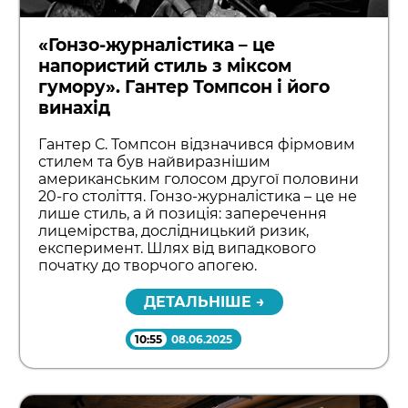
«Гонзо-журналістика – це
напористий стиль з міксом
гумору». Гантер Томпсон і його
винахід
Гантер С. Томпсон відзначився фірмовим
стилем та був найвиразнішим
американським голосом другої половини
20-го століття. Гонзо-журналістика – це не
лише стиль, а й позиція: заперечення
лицемірства, дослідницький ризик,
експеримент. Шлях від випадкового
початку до творчого апогею.
ДЕТАЛЬНІШЕ →
10:55
08.06.2025