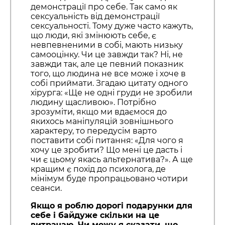
демонстрації про себе. Так само як
сексуальність від демонстрації
сексуальності. Тому дуже часто кажуть,
що люди, які змінюють себе, є
невпевненими в собі, мають низьку
самооцінку. Чи це завжди так? Ні, не
завжди так, але це певний показник
того, що людина не все може і хоче в
собі приймати. Згадаю цитату одного
хірурга: «Ще не одні груди не зробили
людину щасливою». Потрібно
зрозуміти, якщо ми вдаємося до
якихось маніпуляцій зовнішнього
характеру, то передусім варто
поставити собі питання: «Для чого я
хочу це зробити? Що мені це дасть і
чи є цьому якась альтернатива?». А ще
кращим є похід до психолога, де
мінімум буде пропрацьовано чотири
сеанси.
Якщо я роблю дорогі подарунки для
себе і байдуже скільки на це
витрачаю. Чи можу я сказати, що