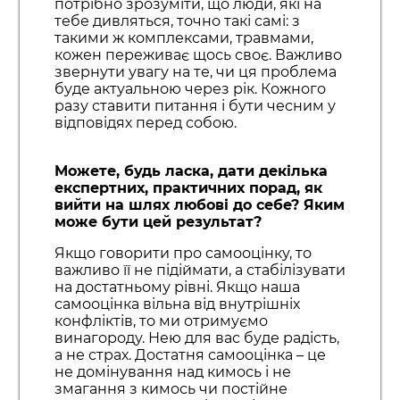
потрібно зрозуміти, що люди, які на
тебе дивляться, точно такі самі: з
такими ж комплексами, травмами,
кожен переживає щось своє. Важливо
звернути увагу на те, чи ця проблема
буде актуальною через рік. Кожного
разу ставити питання і бути чесним у
відповідях перед собою.
Можете, будь ласка, дати декілька
експертних, практичних порад, як
вийти на шлях любові до себе? Яким
може бути цей результат?
Якщо говорити про самооцінку, то
важливо її не підіймати, а стабілізувати
на достатньому рівні. Якщо наша
самооцінка вільна від внутрішніх
конфліктів, то ми отримуємо
винагороду. Нею для вас буде радість,
а не страх. Достатня самооцінка – це
не домінування над кимось і не
змагання з кимось чи постійне