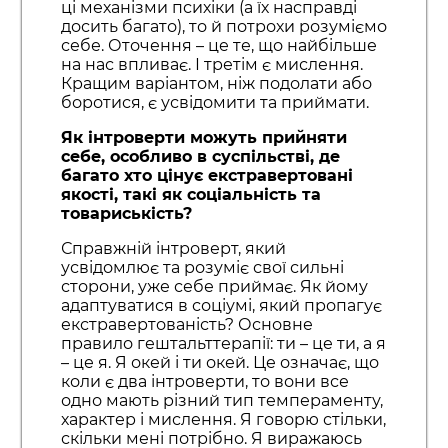
ці механізми психіки (а їх насправді
досить багато), то й потрохи розуміємо
себе. Оточення – це те, що найбільше
на нас впливає. І третім є мислення.
Кращим варіантом, ніж подолати або
боротися, є усвідомити та приймати.
Як інтроверти можуть прийняти
себе, особливо в суспільстві, де
багато хто цінує екстравертовані
якості, такі як соціальність та
товариськість?
Справжній інтроверт, який
усвідомлює та розуміє свої сильні
сторони, уже себе приймає. Як йому
адаптуватися в соціумі, який пропагує
екстравертованість? Основне
правило гештальттерапії: ти – це ти, а я
– це я. Я окей і ти окей. Це означає, що
коли є два інтроверти, то вони все
одно мають різний тип темпераменту,
характер і мислення. Я говорю стільки,
скільки мені потрібно. Я виражаюсь