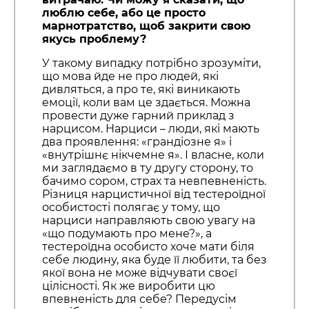
люблю себе, або це просто
марнотратство, щоб закрити свою
якусь проблему?
У такому випадку потрібно зрозуміти,
що мова йде не про людей, які
дивляться, а про те, які виникають
емоції, коли вам це здається. Можна
провести дуже гарний приклад з
нарцисом. Нарциси – люди, які мають
два проявлення: «грандіозне я» і
«внутрішнє нікчемне я». І власне, коли
ми заглядаємо в ту другу сторону, то
бачимо сором, страх та невпевненість.
Різниця нарцистичної від тестероїдної
особистості полягає у тому, що
нарциси направляють свою увагу на
«що подумають про мене?», а
тестероїдна особисто хоче мати біля
себе людину, яка буде її любити, та без
якої вона не може відчувати своєї
цілісності. Як же виробити цю
впевненість для себе? Передусім