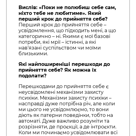
Вислів: «Поки не полюбиш себе сам,
ніхто тебе не любитиме». Який
перший крок до прийняття себе?
Перший крок до прийняття себе –
усвідомлення, що підходить мені, а що
категорично – ні. Якими є мої базові
потреби, які мрії – істинні, а які
нав‘язані суспільством чи моїми
близькими.
Які найпоширеніші перешкоди до
прийняття себе? Як можна їх
подолати?
Перешкодами до прийняття себе є
неусвідомлені механізми захисту
психіки. Механізми захисту психіки –
насправді дуже потрібна річ, але коли
ми цього не усвідомлюємо, то вони
діють як патерни поведінки, тобто на
автоматі. Дуже важливо розуміти та
розрізняти, де проєкції, а де інтроєкти.
Коли ми починаємо усвідомлювати всі