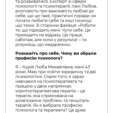
та розвиватися. Експерт зі сфери
психології та психотерапії, пані Любов,
розповість про важливість любові до
себе, що це таке, практичні поради, як
почати любити себе та інші тонкощі
цієї теми. Зі сторінки фахівця: «Робити
те, що підходить мені. Чути себе. Це
приходить не відразу. Це праця,
саботаж, але коли є результат – ти
розумієш, що недаремно».
Розкажіть про себе. Чому ви обрали
професію психолога?
Я – Курій Люба Михайлівна, мені 43
роки. Маю три освіти: юридичну та дві
психологічні. Окрім того, я зараз
навчаюся на психотерапевта та
працюю у двох напрямках:
короткотерапевтова терапія – це
терапія, яка спрямована на
розв’язання проблем, та геншталь-
терапія. Як я вибрала професію
психолога та терапевта? Це дуже