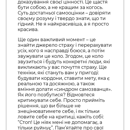
доказування своєї цінності. Це щастя
бути собою, а не кращим за когось.
Суть достатньої самооцінки – довіряти
своєму розуму і твердо знати, що ти
гідний. Не я найкрасивіша, а я просто
красива.
Ще один важливий момент – це
знайти джерело страху і перерахувати
усіх, кого я насправді боюся, а потім
звужувати це коло. Згодом, це коло
звузиться і будуть конкретні люди, які
викликають у вас почуття страху. Ще
техніки, які стануть вам у пригоді:
будувати кордони, ставити мету, яка є
реальною та досяжною, а також
вміння долати «синдром самозванця».
Як його позбутися? Відмовтеся
критикувати себе. Просто прийміть
рішення, що ви більше не
знецінюватимете себе, і як тільки
ловите себе на критиці, кажіть собі:
“Стоп! Це ніяк мені не допомагає, а
тільки руйнує”. Пам’ятайте про свої