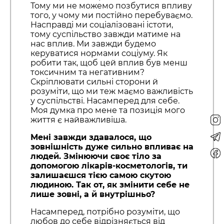
Тому ми не можемо позбутися впливу
того, у чому ми постійно перебуваємо.
Насправді ми соціалізовані істоти,
тому суспільство завжди матиме на
нас вплив. Ми завжди будемо
керуватися нормами соціуму. Як
робити так, щоб цей вплив був менш
токсичним та негативним?
Скріплювати сильні сторони й
розуміти, що ми теж маємо важливість
у суспільстві. Насамперед для себе.
Моя думка про мене та позиція мого
життя є найважливіша.
Мені завжди здавалося, що
зовнішність дуже сильно впливає на
людей. Змінюючи своє тіло за
допомогою лікарів-косметологів, ти
залишаєшся тією самою скутою
людиною. Так от, як змінити себе не
лише зовні, а й внутрішньо?
Насамперед, потрібно розуміти, що
любов до себе відрізняється від