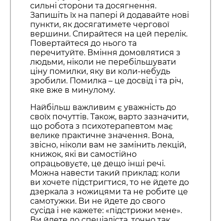
сильні сторони та досягнення.
Запишіть їх на папері й додавайте нові
пункти, як досягатимете чергової
вершини. Спирайтеся на цей перелік.
Повертайтеся до нього та
перечитуйте. Вміння домовлятися з
людьми, ніколи не перебільшувати
ціну помилки, яку ви коли-небудь
зробили. Помилка – це досвід і та річ,
яке вже в минулому.
Найбільш важливим є уважність до
своїх почуттів. Також, варто зазначити,
що робота з психотерапевтом має
велике практичне значення. Вона,
звісно, ніколи вам не замінить лекцій,
книжок, які ви самостійно
опрацьовуєте, це дещо інші речі.
Можна навести такий приклад: коли
ви хочете підстригтися, то не йдете до
дзеркала з ножицями та не робите це
самотужки. Ви не йдете до свого
сусіда і не кажете: «підстрижи мене».
Ви йдете до спеціаліста, точно так