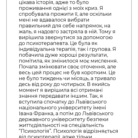
цікава історія, адже то було
проживання однієї з моїх криз. Я
спробувала прожити її, але оскільки
мені не вдавалося вибрати
правильний для себе напрямок, на
жаль, я надовго застряла в ній. Тому я
вирішила звернутися за допомогою
до психотерапевта. Це була як
індивідуальна терапія, так і групова. Я
побачила дуже хороші результати,
помітила, як змінилося моє мислення.
Почала змінювати своє оточення, але
весь цей процес не був коротким. Це
не було тиждень чи місяць, а тривало
десь від року до чотирьох. В якийсь
момент я вирішила всі отримані
знання передавати іншим. Так, я
вступила спочатку до Львівського
національного університету імені
Івана Франка, а потім до Львівського
державного університету безпеки
життєдіяльності на спеціальність
“Психологія”. Психологія відрізняється
від психотерапії, адже тільки