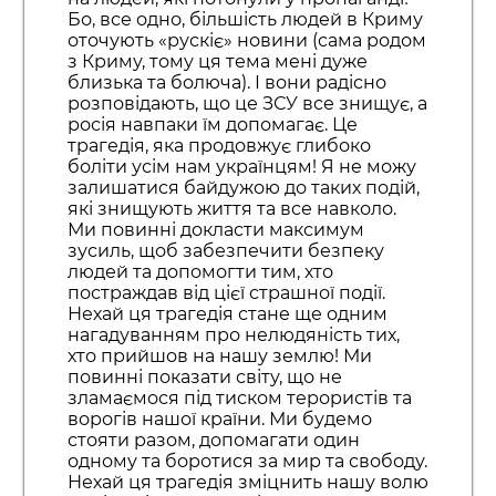
Бо, все одно, більшість людей в Криму
оточують «рускіє» новини (сама родом
з Криму, тому ця тема мені дуже
близька та болюча). І вони радісно
розповідають, що це ЗСУ все знищує, а
росія навпаки їм допомагає. Це
трагедія, яка продовжує глибоко
боліти усім нам українцям! Я не можу
залишатися байдужою до таких подій,
які знищують життя та все навколо.
Ми повинні докласти максимум
зусиль, щоб забезпечити безпеку
людей та допомогти тим, хто
постраждав від цієї страшної події.
Нехай ця трагедія стане ще одним
нагадуванням про нелюдяність тих,
хто прийшов на нашу землю! Ми
повинні показати світу, що не
зламаємося під тиском терористів та
ворогів нашої країни. Ми будемо
стояти разом, допомагати один
одному та боротися за мир та свободу.
Нехай ця трагедія зміцнить нашу волю