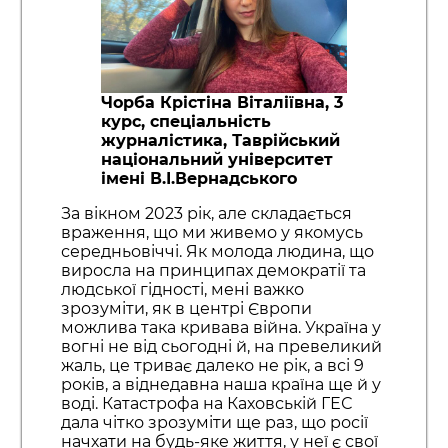
Чорба Крістіна Віталіївна, 3
курс, спеціальність
журналістика, Таврійський
національний університет
імені В.І.Вернадського
За вікном 2023 рік, але складається
враження, що ми живемо у якомусь
середньовіччі. Як молода людина, що
виросла на принципах демократії та
людської гідності, мені важко
зрозуміти, як в центрі Європи
можлива така кривава війна. Україна у
вогні не від сьогодні й, на превеликий
жаль, це триває далеко не рік, а всі 9
років, а віднедавна наша країна ще й у
воді. Катастрофа на Каховській ГЕС
дала чітко зрозуміти ще раз, що росії
начхати на будь-яке життя, у неї є свої