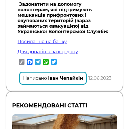
Задонатити на допомогу
волонтерам, які підтримують
мешканців прифронтових і
окупованих територій (зараз
займаються евакуацією) від
Української Волонтерської Служби:
Посилання на банку
Для донатів з-за кордону
Copy
Facebook
Telegram
WhatsApp
Twitter
Link
Написано
Іван Чепайкін
12.06.2023
РЕКОМЕНДОВАНІ СТАТТІ