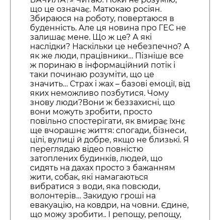
що це означає. Матюкаю росіян.
Збираюся на роботу, повертаюся в
буденність. Але ця новина про ГЕС не
залишає мене. Що ж це? А які
наслідки? Наскільки це небезпечно? А
як же люди, працівники… Пізніше все
ж поринаю в інформаційний потік і
таки починаю розуміти, що це
значить… Страх і жах – базові емоції, від
яких неможливо позбутися. Чому
знову люди?Вони ж беззахисні, що
вони можуть зробити, просто
повільно спостерігати, як вмирає їхнє
ще вчорашнє життя: спогади, бізнеси,
цілі, вулиці й добре, якщо не близькі. Я
переглядаю відео повністю
затоплених будинків, людей, що
сидять на дахах просто з бажанням
жити, собак, які намагаються
вибратися з води, яка повсюди,
волонтерів… Закидую гроші на
евакуацію, на ковдри, на човни. Єдине,
що можу зробити.. І репощу, репощу,