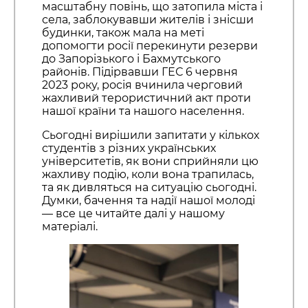
масштабну повінь, що затопила міста і
села, заблокувавши жителів і знісши
будинки, також мала на меті
допомогти росії перекинути резерви
до Запорізького і Бахмутського
районів. Підірвавши ГЕС 6 червня
2023 року, росія вчинила черговий
жахливий терористичний акт проти
нашої країни та нашого населення.
Сьогодні вирішили запитати у кількох
студентів з різних українських
університетів, як вони сприйняли цю
жахливу подію, коли вона трапилась,
та як дивляться на ситуацію сьогодні.
Думки, бачення та надії нашої молоді
— все це читайте далі у нашому
матеріалі.