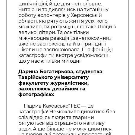
цинічні цілі, й це для неї головне.
Читаючи та дивлячись на титанічну
роботу волонтерів у Херсонській
області, які рятують життя усіх, кого
можливо, ти розумієш, що таке Люди з
великої літери. Та ось тільки
міжнародна реакція «занепокоєння»
вже не заспокоює, та й в принципі
ніколи не заспокоювала. І на фоні цієї
катастрофи ти вкотре усвідомлюєш,
що у нас є тільки ми одні.
Дарина Богатирьова, студентка
Таврійського університету
факультету журналістики,
захоплююся дизайном та
фотографією:
Підрив Каховської ГЕС — це
катастрофа! Неможливо дивитися без
сліз відео, як люди та тварини
рятуються від страшного напливу
води. А ще більше не можу дивитися
на людей, які потонули у пропаганді!