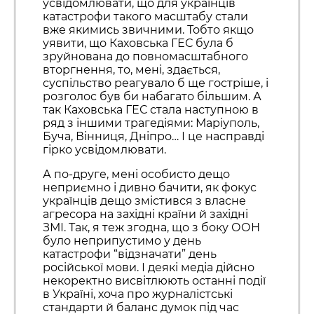
усвідомлювати, що для українців
катастрофи такого масштабу стали
вже якимись звичними. Тобто якщо
уявити, що Каховська ГЕС була б
зруйнована до повномасштабного
вторгнення, то, мені, здається,
суспільство реагувало б ще гостріше, і
розголос був би набагато більшим. А
так Каховська ГЕС стала наступною в
ряд з іншими трагедіями: Маріуполь,
Буча, Вінниця, Дніпро… І це насправді
гірко усвідомлювати.
А по-друге, мені особисто дещо
неприємно і дивно бачити, як фокус
українців дещо змістився з власне
агресора на західні країни й західні
ЗМІ. Так, я теж згодна, що з боку ООН
було неприпустимо у день
катастрофи “відзначати” день
російської мови. І деякі медіа дійсно
некоректно висвітлюють останні події
в Україні, хоча про журналістські
стандарти й баланс думок під час