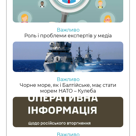
Важливо
Роль і проблеми експертів у медіа
Важливо
Чорне море, як і Балтійське, має стати
морем НАТО – Кулеба
Важливо