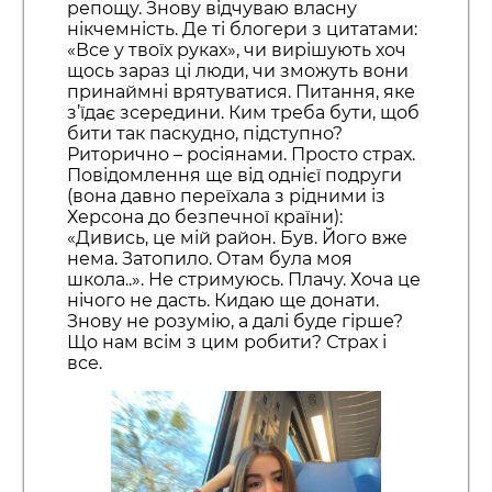
репощу. Знову відчуваю власну
нікчемність. Де ті блогери з цитатами:
«Все у твоїх руках», чи вирішують хоч
щось зараз ці люди, чи зможуть вони
принаймні врятуватися. Питання, яке
з’їдає зсередини. Ким треба бути, щоб
бити так паскудно, підступно?
Риторично – росіянами. Просто страх.
Повідомлення ще від однієї подруги
(вона давно переїхала з рідними із
Херсона до безпечної країни):
«Дивись, це мій район. Був. Його вже
нема. Затопило. Отам була моя
школа..». Не стримуюсь. Плачу. Хоча це
нічого не дасть. Кидаю ще донати.
Знову не розумію, а далі буде гірше?
Що нам всім з цим робити? Страх і
все.