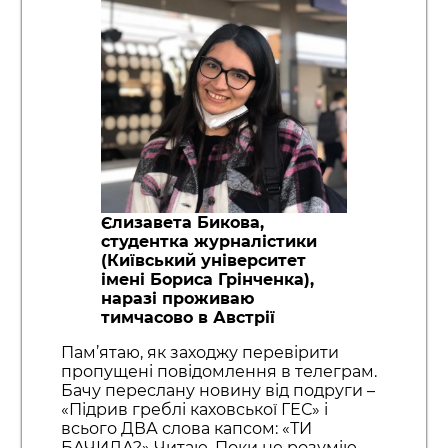
Єлизавета Бикова,
студентка журналістики
(Київський університет
імені Бориса Грінченка),
наразі проживаю
тимчасово в Австрії
Пам’ятаю, як заходжу перевірити
пропущені повідомлення в телеграм.
Бачу переслану новину від подруги –
«Підрив греблі каховської ГЕС» і
всього ДВА слова капсом: «ТИ
БАЧИЛА?» Читаю. Поки не розумію,