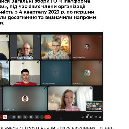
улися Загальні збори ГО «Платформа
», під час яких члени організації
ьність з 4 кварталу 2023 р. по перший
рили досягнення та визначили напрями
и.
 та учасниці розглянули низку важливих питань