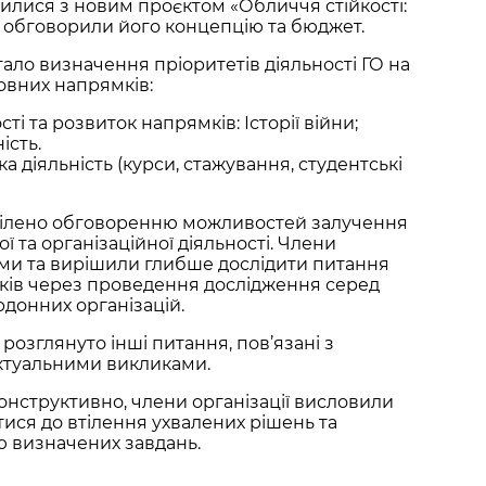
илися з новим проєктом «Обличчя стійкості:
, обговорили його концепцію та бюджет.
ло визначення пріоритетів діяльності ГО на
овних напрямків:
і та розвиток напрямків: Історії війни;
ість.
ка діяльність (курси, стажування, студентські
ділено обговоренню можливостей залучення
 та організаційної діяльності. Члени
ми та вирішили глибше дослідити питання
ків через проведення дослідження серед
рдонних організацій.
розглянуто інші питання, пов’язані з
актуальними викликами.
онструктивно, члени організації висловили
тися до втілення ухвалених рішень та
ю визначених завдань.