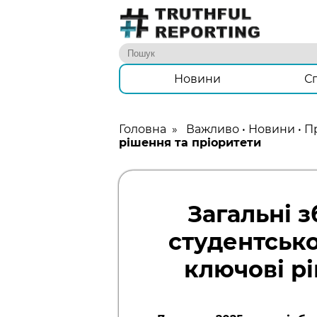
Новини
С
Головна
»
Важливо
•
Новини
•
П
рішення та пріоритети
Загальні 
студентсько
ключові р