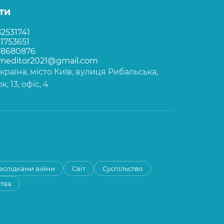
ти
2531741
1753651
78680876
rmeditor2021@gmail.com
Україна, місто Київ, вулиця Рибальська,
, 13, офіс, 4
наслідками війни
Світ
Суспільство
ства