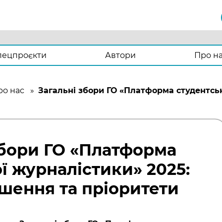
пецпроєкти
Автори
Про н
ро нас
»
Загальні збори ГО «Платформа студентськ
збори ГО «Платформа
ї журналістики» 2025:
ішення та пріоритети