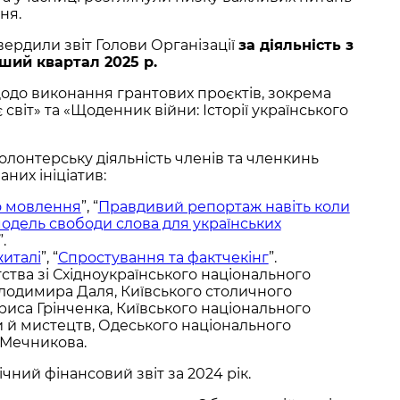
ня.
вердили звіт Голови Організації
за діяльність з
рший квартал 2025 р.
одо виконання грантових проєктів, зокрема
світ» та «Щоденник війни: Історії українського
лонтерську діяльність членів та членкинь
аних ініціатив:
о мовлення
”, “
Правдивий репортаж навіть коли
одель свободи слова для українських
”.
житалі
”, “
Спростування та фактчекінг
”.
ства зі Східноукраїнського національного
олодимира Даля, Київського столичного
риса Грінченка, Київського національного
и й мистецтв, Одеського національного
. Мечникова.
чний фінансовий звіт за 2024 рік.