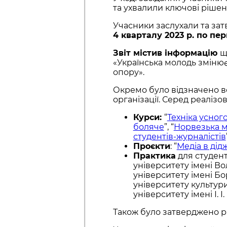
та ухвалили ключові рішен
Учасники заслухали та зат
4 кварталу 2023 р. по пе
Звіт містив інформацію
щ
«Українська молодь змінює 
опору».
Окремо було відзначено во
організації. Серед реалізов
Курси:
“
Техніка усног
боляче
”, “
Норвезька м
студентів-журналістів
Проєкти
: “
Медіа в дід
Практика
для студент
університету імені В
університету імені Бо
університету культур
університету імені І. І
Також було затверджено рі