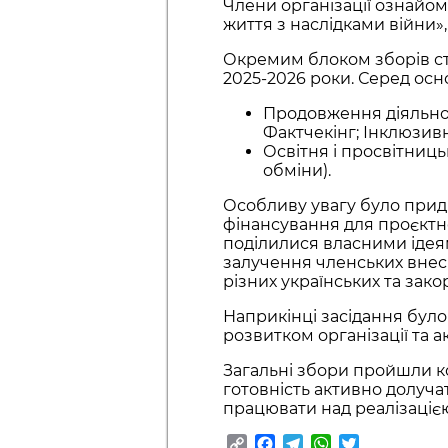
Члени організації ознайом
життя з наслідками війни»
Окремим блоком зборів ста
2025-2026 роки. Серед осн
Продовження діяльност
Фактчекінг; Інклюзивн
Освітня і просвітниць
обміни).
Особливу увагу було при
фінансування для проєктної
поділилися власними ідея
залучення членських внес
різних українських та зако
Наприкінці засідання було 
розвитком організації та 
Загальні збори пройшли к
готовність активно долуча
працювати над реалізаціє
Copy
Facebook
Telegram
WhatsApp
Twitter