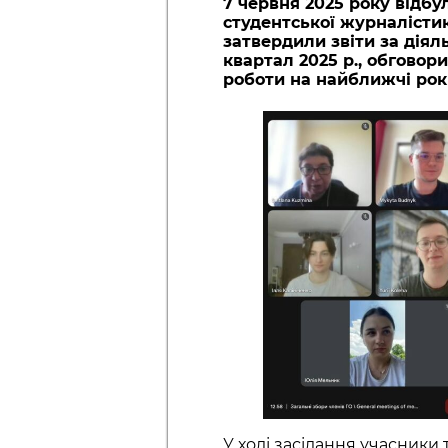
7 червня 2025 року відб
студентської журналістики
затвердили звіти за діял
квартал 2025 р., обгово
роботи на найближчі рок
У ході засідання учасники