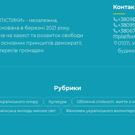
Контак
+38098
СТИКИ» - незалежна,
+38095
нована в березні 2021 року.
+3806
на на захист та розвиток свободи
platfo
, основних принципів демократії,
01011, 
нтересів громадян
будинок
Рубрики
 українського опору
Культура
Обличчя стійкості: життя з 
аїнська молодь змінює світ
Феномен українського волонтер