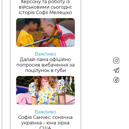
Херсону та роботу із
військовими сьогодні:
історія Софії Мелешко
Важливо
Далай-лама офіційно
попросив вибачення за
поцілунок в губи
Важливо
Софія Санчес: сонячна
українка – юна зірка
США