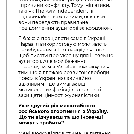
і причини конфлікту. Тому ініціативи,
такі як The Kyiv Independent, є
надзвичайно важливими, оскільки
вони передають правильне
повідомлення аудиторії за кордоном.
Я бажаю працювати саме в Україні.
Наразі я використовую можливість
перебування в Шотландії для того,
щоб писати про Україну для іноземної
аудиторії. Але моє бажання
повернутися в Україну пояснюється
тим, що я вважаю розвиток свободи
преси в Україні надзвичайно
важливим, і це вимагає від
мотивованих фахівців готовності
захищати цінності журналістики.
Уже другий рік масштабного
російського вторгнення в Україну.
Що ти відчуваєш та що іноземці
можуть зробити?
Мені важко відповісти на це питання,