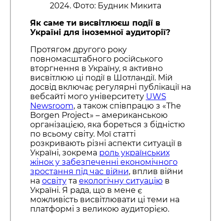
2024. Фото: Будник Микита
Як саме ти висвітлюєш події в
Україні для іноземної аудиторії?
Протягом другого року
повномасштабного російського
вторгнення в Україну, я активно
висвітлюю ці події в Шотландії. Мій
досвід включає регулярні публікації на
вебсайті мого університету
UWS
Newsroom
, а також співпрацю з «The
Borgen Project» – американською
організацією, яка бореться з бідністю
по всьому світу. Мої статті
розкривають різні аспекти ситуації в
Україні, зокрема
роль українських
жінок у забезпеченні економічного
зростання під час війни
, вплив війни
на
освіту
та
екологічну ситуацію
в
Україні. Я рада, що в мене є
можливість висвітлювати ці теми на
платформі з великою аудиторією.