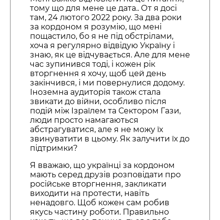
тому що для мене це дата.. От я досі
там, 24 лютого 2022 року. За два роки
за кордоном я розумію, що мені
пощастило, бо я не під обстрілами,
хоча я регулярно відвідую Україну і
знаю, як це відчувається. Але для мене
час зупинився тоді, і кожен рік
вторгнення я хочу, щоб цей день
закінчився, і ми повернулися додому.
Іноземна аудиторія також стала
звикати до війни, особливо після
подій між Ізраїлем та Сектором Гази,
люди просто намагаються
абстрагуватися, але я не можу їх
звинуватити в цьому. Як залучити їх до
підтримки?
Я вважаю, що українці за кордоном
мають серед друзів розповідати про
російське вторгнення, закликати
виходити на протести, навіть
ненадовго. Щоб кожен сам робив
якусь частину роботи. Правильно