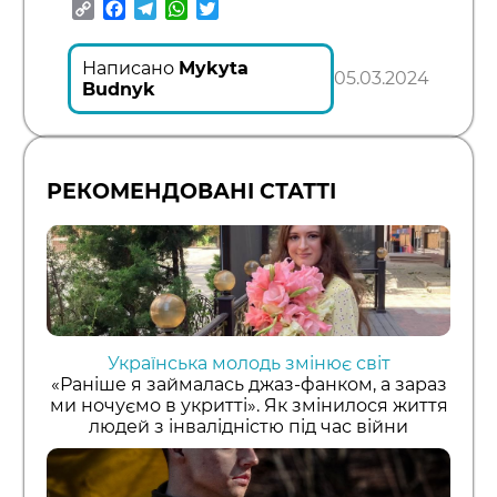
Copy
Facebook
Telegram
WhatsApp
Twitter
Link
Написано
Mykyta
05.03.2024
Budnyk
РЕКОМЕНДОВАНІ СТАТТІ
Українська молодь змінює світ
«Раніше я займалась джаз-фанком, а зараз
ми ночуємо в укритті». Як змінилося життя
людей з інвалідністю під час війни