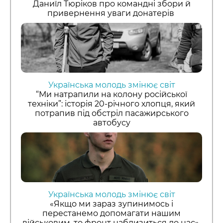
Даниїл Тюріков про командні збори й
привернення уваги донатерів
Українська молодь змінює світ
“Ми натрапили на колону російської
техніки”: історія 20-річного хлопця, який
потрапив під обстріл пасажирського
автобусу
Українська молодь змінює світ
«Якщо ми зараз зупинимось і
перестанемо допомагати нашим
військовим, то фронт наблизиться до нас»,