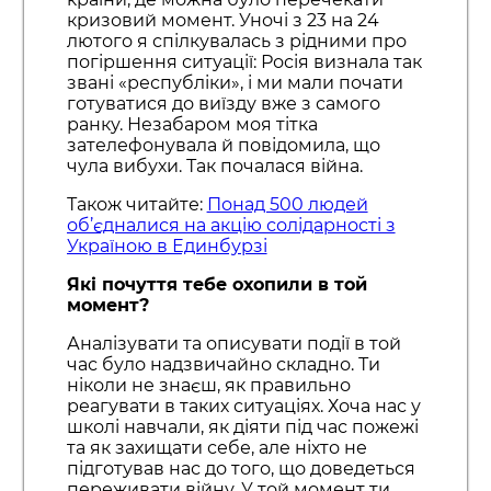
кризовий момент. Уночі з 23 на 24
лютого я спілкувалась з рідними про
погіршення ситуації: Росія визнала так
звані «республіки», і ми мали почати
готуватися до виїзду вже з самого
ранку. Незабаром моя тітка
зателефонувала й повідомила, що
чула вибухи. Так почалася війна.
Також читайте:
Понад 500 людей
об’єдналися на акцію солідарності з
Україною в Единбурзі
Які почуття тебе охопили в той
момент?
Аналізувати та описувати події в той
час було надзвичайно складно. Ти
ніколи не знаєш, як правильно
реагувати в таких ситуаціях. Хоча нас у
школі навчали, як діяти під час пожежі
та як захищати себе, але ніхто не
підготував нас до того, що доведеться
переживати війну. У той момент ти