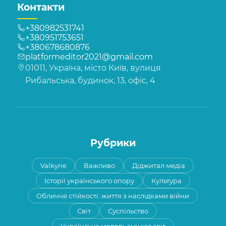
Контакти
+380982531741
+380951753651
+380678680876
platformeditor2021@gmail.com
01011, Україна, місто Київ, вулиця
Рибальська, будинок, 13, офіс, 4
Рубрики
Valkyrie
Важливо
Діджитал медіа
Історії українського опору
Культура
Обличчя стійкості: життя з наслідками війни
Світ
Суспільство