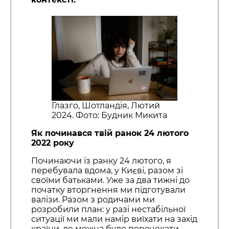
Глазго, Шотландія, Лютий
2024. Фото: Будник Микита
Як починався твій ранок 24 лютого
2022 року
Починаючи із ранку 24 лютого, я
перебувала вдома, у Києві, разом зі
своїми батьками. Уже за два тижні до
початку вторгнення ми підготували
валізи. Разом з родичами ми
розробили план: у разі нестабільної
ситуації ми мали намір виїхати на захід
країни, де можна було перечекати