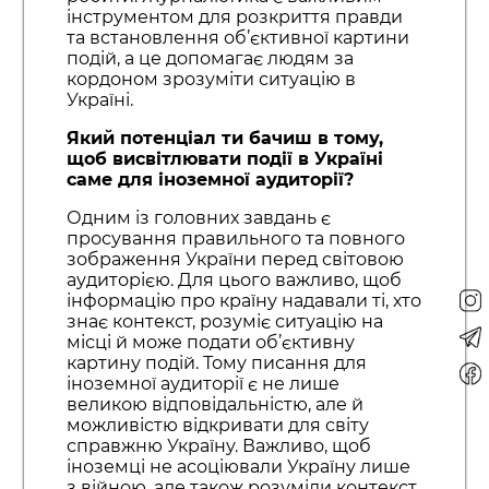
інструментом для розкриття правди
та встановлення об’єктивної картини
подій, а це допомагає людям за
кордоном зрозуміти ситуацію в
Україні.
Який потенціал ти бачиш в тому,
щоб висвітлювати події в Україні
саме для іноземної аудиторії?
Одним із головних завдань є
просування правильного та повного
зображення України перед світовою
аудиторією. Для цього важливо, щоб
інформацію про країну надавали ті, хто
знає контекст, розуміє ситуацію на
місці й може подати об’єктивну
картину подій. Тому писання для
іноземної аудиторії є не лише
великою відповідальністю, але й
можливістю відкривати для світу
справжню Україну. Важливо, щоб
іноземці не асоціювали Україну лише
з війною, але також розуміли контекст