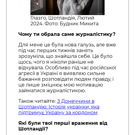
Глазго, Шотландія, Лютий
2024. Фото: Будник Микита
Чому ти обрала саме журналістику?
Для мене це була нова галузь, але вже
під час перших тижнів занять
зрозуміла, що знайшла себе. Це було
щось, чого я ніколи раніше не
відчувала. Особливо під час російської
агресії в Україні я виявляю сильне
бажання розповідати людям правду, і
це лише зміцнює мою мотивацію
займатися журналістикою.
Також читайте:
З Донеччини в
Шотландію: Історія українки, яка
підтримує Україну за кордоном
Які були твої перші враження від
Шотландії?