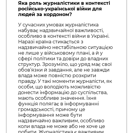
Яка роль журналістики в контексті
російсько-української війни для
людей за кордоном?
У сучасних умовах журналістика
набуває надзвичайної важливості,
особливо в контексті війни в Україні.
Наразі країна стикається з
надзвичайно нестабільною ситуацією
не лише у військовому плані, а й у
сфері політики та довіри до владних
структур. Зрозуміло, що уряд має свої
обов’язки й завдання, але не завжди
влада може повністю розкрити
правду. У такі моменти журналісти, як
особи, що володіють можливістю
донести інформацію до суспільства,
мають особливе значення. Їхня
функція полягає в інформуванні
громадськості, причому це
інформування може бути
надзвичайно важливим, особливо
коли влада не може або не хоче це
робити. Журналістика є важливим