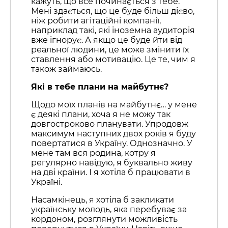
кажуть, що все починається з тебе.
Мені здається, що це буде більш дієво,
ніж робити агітаційні компанії,
наприклад такі, які іноземна аудиторія
вже ігнорує. А якщо це буде йти від
реальної людини, це може змінити їх
ставлення або мотивацію. Це те, чим я
також займаюсь.
Які в тебе плани на майбутнє?
Щодо моїх планів на майбутнє… у мене
є деякі плани, хоча я не можу так
довгостроково планувати. Упродовж
максимум наступних двох років я буду
повертатися в Україну. Однозначно. У
мене там вся родина, котру я
регулярно навідую, я буквально живу
на дві країни. І я хотіла б працювати в
Україні.
Насамкінець, я хотіла б закликати
українську молодь, яка перебуває за
кордоном, розглянути можливість