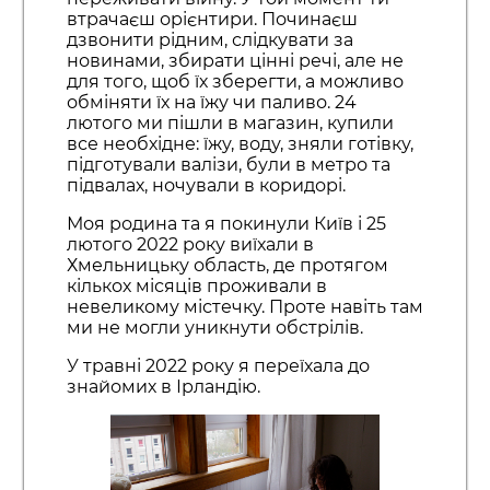
втрачаєш орієнтири. Починаєш
дзвонити рідним, слідкувати за
новинами, збирати цінні речі, але не
для того, щоб їх зберегти, а можливо
обміняти їх на їжу чи паливо. 24
лютого ми пішли в магазин, купили
все необхідне: їжу, воду, зняли готівку,
підготували валізи, були в метро та
підвалах, ночували в коридорі.
Моя родина та я покинули Київ і 25
лютого 2022 року виїхали в
Хмельницьку область, де протягом
кількох місяців проживали в
невеликому містечку. Проте навіть там
ми не могли уникнути обстрілів.
У травні 2022 року я переїхала до
знайомих в Ірландію.