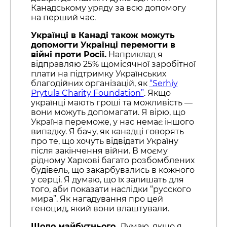
Канадському уряду за всю допомогу
на перший час.
Українці в Канаді також можуть
допомогти Українці перемогти в
війні проти Росії.
Наприклад я
відправляю 25% щомісячної заробітної
плати на підтримку Українських
благодійних організацій, як
“Serhiy
Prytula Charity Foundation”
. Якщо
українці мають гроші та можливість —
вони можуть допомагати. Я вірю, що
Україна переможе, у нас немає іншого
випадку. Я бачу, як канадці говорять
про те, що хочуть відвідати Україну
після закінчення війни. В моєму
рідному Харкові багато розбомблених
будівель, що закарбувались в кожного
у серці. Я думаю, що їх залишать для
того, аби показати наслідки “русского
мира”. Як нагадування про цей
геноцид, який вони влаштували.
Щодо майбутнього.
Думаю, якщо я