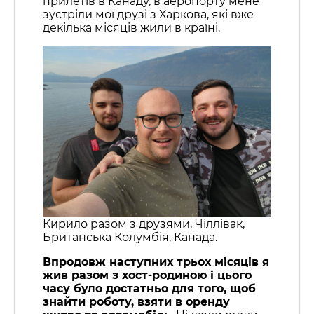
прилетів в Канаду, в аеропорту мене
зустріли мої друзі з Харкова, які вже
декілька місяців жили в країні.
Кирило разом з друзями, Чіллівак,
Британська Колумбія, Канада.
Впродовж наступних трьох місяців я
жив разом з хост-родиною і цього
часу було достатньо для того, щоб
знайти роботу, взяти в оренду