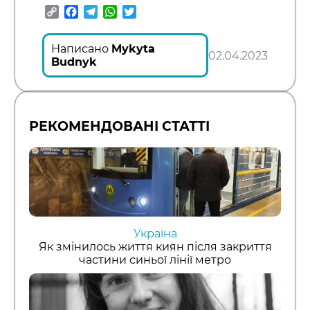
Copy
Facebook
Telegram
WhatsApp
Twitter
Link
Написано
Mykyta
02.04.2023
Budnyk
РЕКОМЕНДОВАНІ СТАТТІ
Україна
Як змінилось життя киян після закриття
частини синьої лінії метро