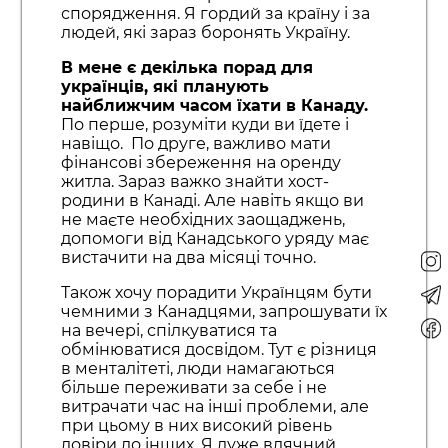
спорядження. Я гордий за країну і за
людей, які зараз боронять Україну.
В мене є декілька порад для
українців, які планують
найближчим часом їхати в Канаду.
По перше, розуміти куди ви їдете і
навіщо. По друге, важливо мати
фінансові збереження на оренду
житла. Зараз важко знайти хост-
родини в Канаді. Але навіть якщо ви
не маєте необхідних заощаджень,
допомоги від Канадського уряду має
вистачити на два місяці точно.
Також хочу порадити Українцям бути
чемними з Канадцями, запрошувати їх
на вечері, спілкуватися та
обмінюватися досвідом. Тут є різниця
в менталітеті, люди намагаються
більше переживати за себе і не
витрачати час на інші проблеми, але
при цьому в них високий рівень
довіри до інших. Я дуже вдячний