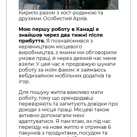
Кирило разом з хост-родиною та
друзями. Особистий Архів.
Мою першу роботу в Канаді я
знайшов через два тижні після
прибуття.
Я познайомився з
керівництвом місцевого
виробництва, з якими ми обговорили
умови праці, й через деякий час мене
взяли. У цей час я продовжую шукати
роботу за моїм фахом: я займаюсь
вебдизайном мобільних додатків та
ігор.
Для пошуку житла важливо мати
роботу, тому що орендодавці
перевіряють та запитують довідки про
доходи з місця праці. Місцеві також
активно допомагали мені
адаптуватися.
Я памʼятаю, як під час
переїзду на нове житло я отримав 6
пакунків з продуктами, посудом та