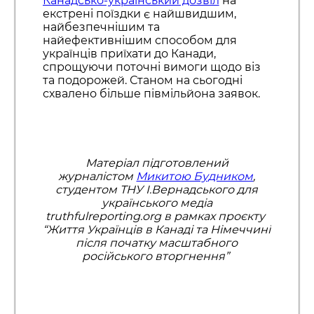
Канадсько-український дозвіл
на
екстрені поїздки є найшвидшим,
найбезпечнішим та
найефективнішим способом для
українців приїхати до Канади,
спрощуючи поточні вимоги щодо віз
та подорожей. Станом на сьогодні
схвалено більше півмільйона заявок.
Матеріал підготовлений
журналістом
Микитою Будником
,
студентом ТНУ І.Вернадського для
українського медіа
truthfulreporting.org в рамках проєкту
“Життя Українців в Канаді та Німеччині
після початку масштабного
російського вторгнення”