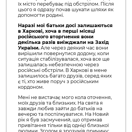
їх місто перебуває під обстрілом. Після
цього я одразу почав шукати шляхи як
допомогти родині.
Наразі мої батьки досі залишаються
в Харкові, хоча в перші місяці
російського вторгнення вони
декілька разів виїжджали на Захід
України.
Але через деякий час вони
вирішили повернутися додому, коли
ситуація стабілізувалася, хоча все ще
залишалась небезпечною через
російські обстріли. В Харкові в мене
залишилось багато друзів, серед яких
є ті, хто живе поруч з російським
кордоном.
Мені не вистачає мого кола оточення,
моїх друзів та близьких. На свята я
завжди любив зайти до батьків на
вечерю та поспілкуватися. На Новий
рік я був засмучений, що отримав
привітання тільки від однієї близької
людини. Згодом я зрозумів причину: