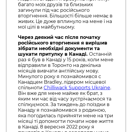
багато моїх друзів та близьких
загинули під час російського
вторгнення. Більшості більше немає в
живих. Це дуже вплинуло на мене і на
мої цілі в майбутньому.
Через деякий час після початку
російського вторгнення я вирішив
зібрати необхідні документи та
шукати притулку в Канаді.
Останній
раз я був в Канаді у 15 років, коли мене
відправили в Торонто на декілька
місяців вивчати англійську мову.
Минулого року я познайомився с
Канадцем Bradley, лідером місцевої
спільноти
Chilliwack Supports Ukraine
.
Він вже для мене майже як брат, з
яким ми час від часу зустрічаємося та
спілкуємося. За тиждень до поїздки в
Канаду я познайомився з родиною,
яка погодилась прийняти мене на три
місяці ті допомогти почати нове життя
в Канаді. 8 вересня 2022 року я