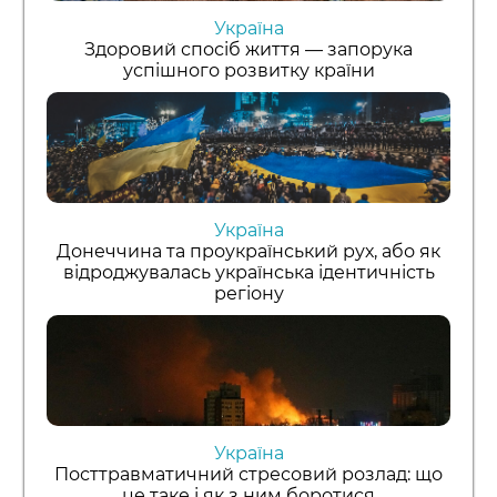
Україна
Здоровий спосіб життя — запорука
успішного розвитку країни
Україна
Донеччина та проукраїнський рух, або як
відроджувалась українська ідентичність
регіону
Україна
Посттравматичний стресовий розлад: що
це таке і як з ним боротися