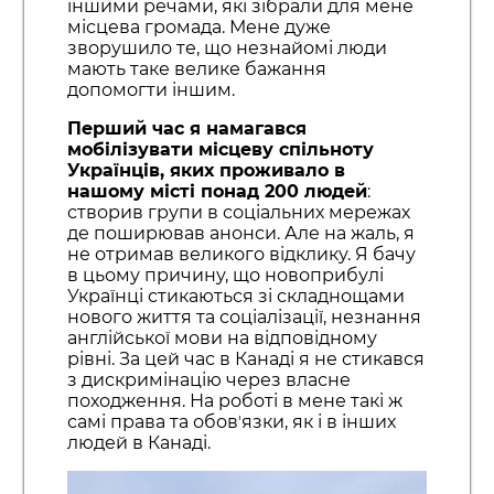
іншими речами, які зібрали для мене
місцева громада. Мене дуже
зворушило те, що незнайомі люди
мають таке велике бажання
допомогти іншим.
Перший час я намагався
мобілізувати місцеву спільноту
Українців, яких проживало в
нашому місті понад 200 людей
:
створив групи в соціальних мережах
де поширював анонси. Але на жаль, я
не отримав великого відклику. Я бачу
в цьому причину, що новоприбулі
Українці стикаються зі складнощами
нового життя та соціалізації, незнання
англійської мови на відповідному
рівні. За цей час в Канаді я не стикався
з дискримінацію через власне
походження. На роботі в мене такі ж
самі права та обовʼязки, як і в інших
людей в Канаді.