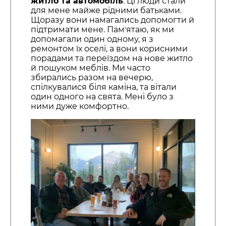
житло та автомобіль
. Ці люди стали
для мене майже рідними батьками.
Щоразу вони намагались допомогти й
підтримати мене. Памʼятаю, як ми
допомагали один одному, я з
ремонтом їх оселі, а вони корисними
порадами та переїздом на нове житло
й пошуком меблів. Ми часто
збирались разом на вечерю,
спілкувалися біля каміна, та вітали
один одного на свята. Мені було з
ними дуже комфортно.