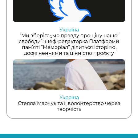
Україна
“Ми зберігаємо правду про ціну нашої
свободи”: шеф-редакторка Платформи
пам’яті “Меморіал” ділиться історією,
досягненнями та цінністю проєкту
Україна
Стелла Марчук та її волонтерство через
творчість