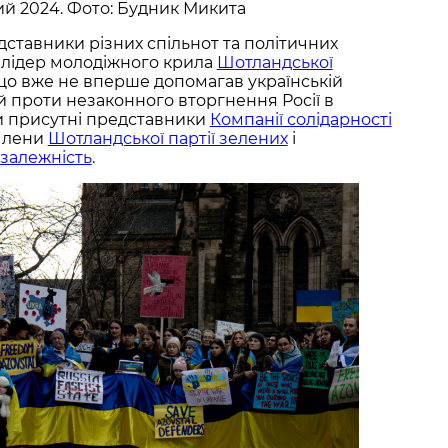
ий 2024. Фото: Будник Микита
дставники різних спільнот та політичних
, лідер молодіжного крила
Шотландської
 що вже не вперше допомагав українській
цій проти незаконного вторгнення Росії в
ули присутні представники
Компанії солідарності
члени
Шотландської партії зелених
і
езалежність
.