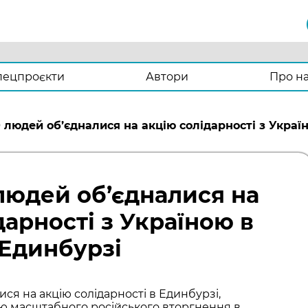
пецпроєкти
Автори
Про н
 людей об’єдналися на акцію солідарності з Украї
людей об’єдналися на
дарності з Україною в
Единбурзі
ся на акцію солідарності в Единбурзі,
ю масштабного російського вторгнення в