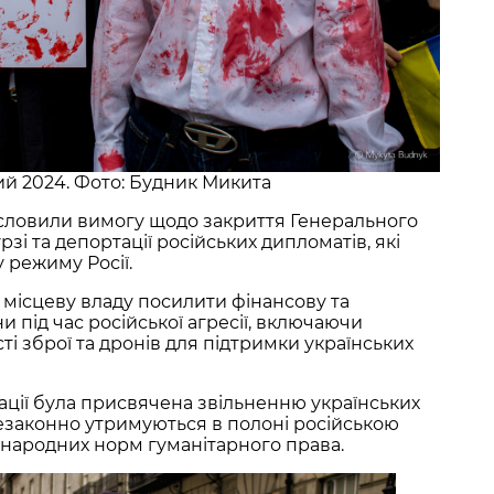
ий 2024. Фото: Будник Микита
словили вимогу щодо закриття Генерального
рзі та депортації російських дипломатів, які
режиму Росії.
 місцеву владу посилити фінансову та
и під час російської агресії, включаючи
ті зброї та дронів для підтримки українських
ції була присвячена звільненню українських
незаконно утримуються в полоні російською
народних норм гуманітарного права.