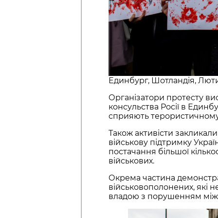
Единбург, Шотландія, Лют
Організатори протесту ви
консульства Росії в Единбу
сприяють терористичному 
Також активісти закликали
військову підтримку Україн
постачання більшої кількос
військових.
Окрема частина демонстра
військовополонених, які 
владою з порушенням між