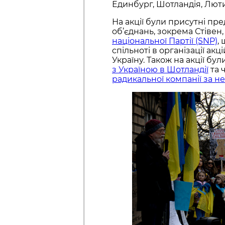
Единбург, Шотландія, Лют
На акції були присутні пре
об’єднань, зокрема Стівен
національної Партії (SNP)
,
спільноті в організації ак
Україну. Також на акції б
з Україною в Шотландії
та 
радикальної компанії за н