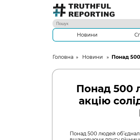
Новини
С
Головна
»
Новини
»
Понад 500
Понад 500 
акцію солі
Понад 500 людей об’єднали
вшановуючи другу річниц