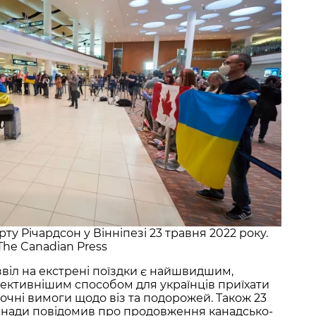
рту Річардсон у Вінніпезі 23 травня 2022 року.
The Canadian Press
віл на екстрені поїздки є найшвидшим,
ктивнішим способом для українців приїхати
чні вимоги щодо віз та подорожей. Також 23
анади повідомив про продовження канадсько-