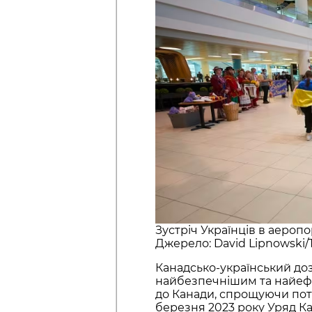
Зустріч Українців в аеропо
Джерело: David Lipnowski/
Канадсько-український доз
найбезпечнішим та найефе
до Канади, спрощуючи пото
березня 2023 року Уряд К