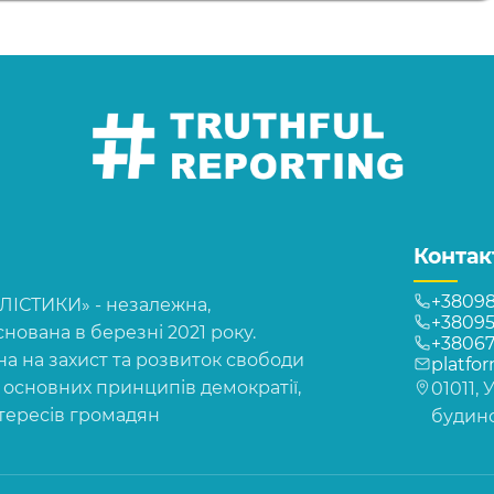
Контак
+38098
СТИКИ» - незалежна,
+38095
нована в березні 2021 року.
+3806
на на захист та розвиток свободи
platfo
, основних принципів демократії,
01011, 
нтересів громадян
будинок