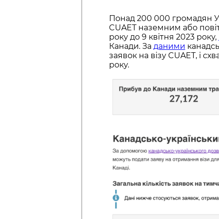
Понад 200 000 громадян Ук
CUAET наземним або повітр
року до 9 квітня 2023 року,
Канади. За
даними
канадсь
заявок на візу CUAET, і сх
року.