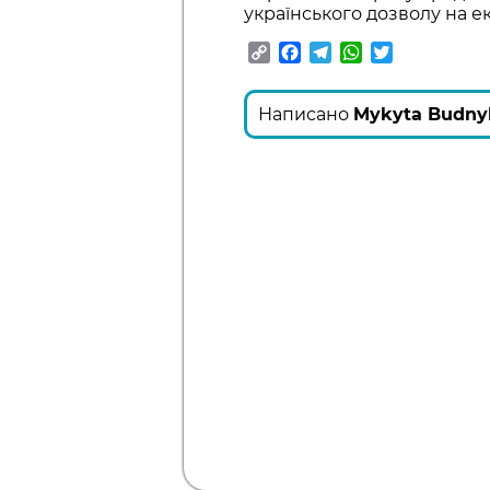
українського дозволу на ек
Copy
Facebook
Telegram
WhatsApp
Twitter
Link
Написано
Mykyta Budny