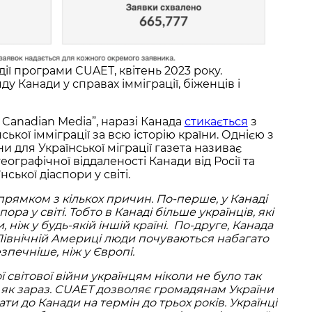
ії програми CUAET, квітень 2023 року.
ду Канади у справах імміграції, біженців і
 Canadian Media”, наразі Канада
стикається
з
кої імміграції за всю історію країни. Однією з
и для Української міграції газета називає
ографічної віддаленості Канади від Росії та
ської діаспори у світі.
рямком з кількох причин. По-перше, у Канаді
ора у світі. Тобто в Канаді більше українців, які
 ніж у будь-якій іншій країні.
По-друге, Канада
 в Північній Америці люди почуваються набагато
зпечніше, ніж у Європі.
ї світової війни українцям ніколи не було так
, як зараз. CUAET дозволяє громадянам України
ати до Канади на термін до трьох років. Українці