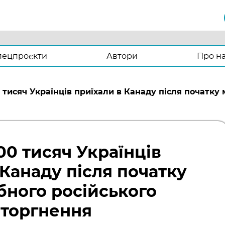
пецпроєкти
Автори
Про н
 тисяч Українців приїхали в Канаду після початку
00 тисяч Українців
 Канаду після початку
ного російського
вторгнення