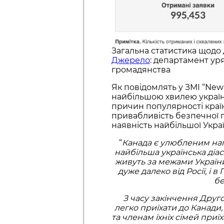
Загальна статистика щодо д
Джерело
: департамент уря
громадянства
Як повідомлять у ЗМІ “New
найбільшою хвилею українсь
причин популярності країн
привабливість безпечної ге
наявність найбільшої Україн
“
Канада є улюбленим нап
найбільша українська діасп
живуть за межами України,
дуже далеко від Росії, і
бе
З часу закінчення Друго
легко приїхати до Канади
та членам їхніх сімей приїх