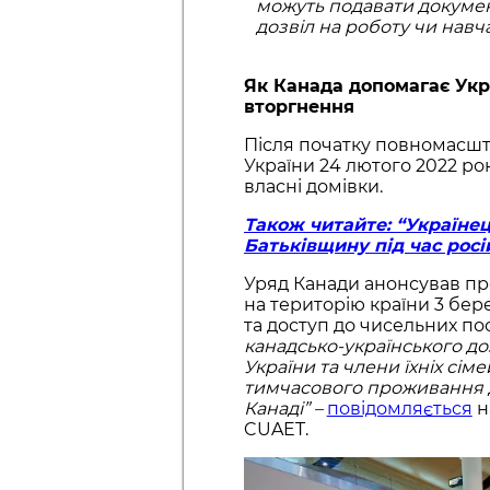
можуть подавати докумен
дозвіл на роботу чи нав
Як Канада допомагає Укр
вторгнення
Після початку повномасшт
України 24 лютого 2022 ро
власні домівки.
Також читайте: “Українец
Батьківщину під час росі
Уряд Канади анонсував про
на територію країни 3 бер
та доступ до чисельних пос
канадсько-українського до
України та члени їхніх сім
тимчасового проживання д
Канаді” –
повідомляється
н
CUAET.