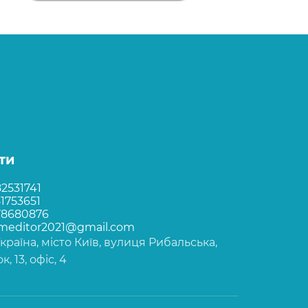
ти
2531741
1753651
78680876
rmeditor2021@gmail.com
Україна, місто Київ, вулиця Рибальська,
, 13, офіс, 4