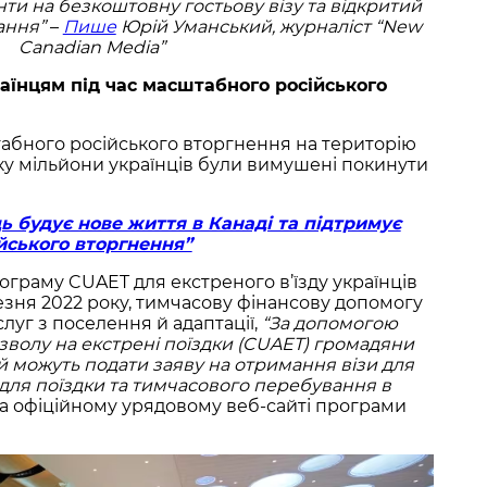
ти на безкоштовну гостьову візу та відкритий
чання”
–
Пише
Юрій Уманський, журналіст “New
Canadian Media”
аїнцям під час масштабного російського
абного російського вторгнення на територію
ку мільйони українців були вимушені покинути
ь будує нове життя в Канаді та підтримує
йського вторгнення”
граму CUAET для екстреного в’їзду українців
езня 2022 року, тимчасову фінансову допомогу
луг з поселення й адаптації,
“За допомогою
зволу на екстрені поїздки (CUAET) громадяни
ей можуть подати заяву на отримання візи для
ля поїздки та тимчасового перебування в
а офіційному урядовому веб-сайті програми