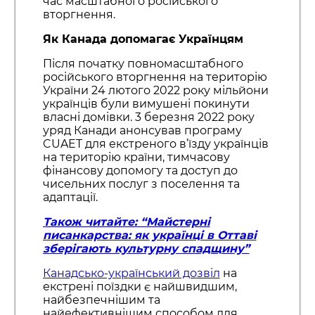
час масштабного російського
вторгнення.
Як Канада допомагає Українцям
Після початку повномасштабного
російського вторгнення на територію
України 24 лютого 2022 року мільйони
українців були вимушені покинути
власні домівки. 3 березня 2022 року
уряд Канади анонсував програму
CUAET для екстреного в’їзду українців
на територію країни, тимчасову
фінансову допомогу та доступ до
чисельних послуг з поселення та
адаптації.
Також читайте: “Майстерні
писанкарства: як українці в Оттаві
зберігають культурну спадщину”
Канадсько-український дозвіл
на
екстрені поїздки є найшвидшим,
найбезпечнішим та
найефективнішим способом для