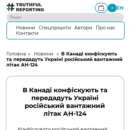
EN
+
Новини
Спецпроєкти
Автори
Про нас
Контакти
Головна
»
Новини
»
В Канаді конфіскують
та передадуть Україні російський вантажний
літак АН-124
В Канаді конфіскують та
передадуть Україні
російський вантажний
літак АН-124
Конфіскувати російський вантажний