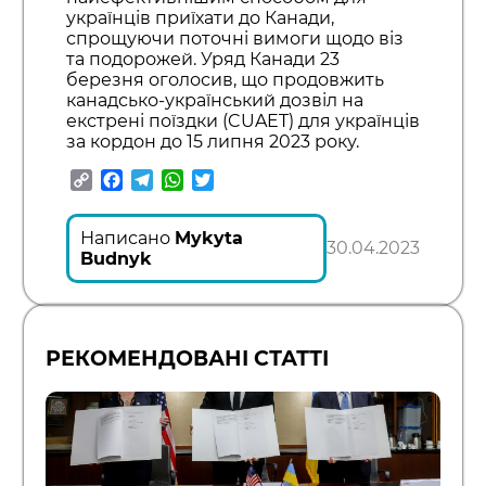
українців приїхати до Канади,
спрощуючи поточні вимоги щодо віз
та подорожей. Уряд Канади 23
березня оголосив, що продовжить
канадсько-український дозвіл на
екстрені поїздки (CUAET) для українців
за кордон до 15 липня 2023 року.
Copy
Facebook
Telegram
WhatsApp
Twitter
Link
Написано
Mykyta
30.04.2023
Budnyk
РЕКОМЕНДОВАНІ СТАТТІ