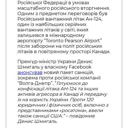
Російської Федерації в умовах
масштабного російського вторгнення.
Одним з предметом переговорів був
Російський вантажний літак Ан-124,
один із найбільших серійних
вантажних літаків у світі, який
залишився в міжнародному
аеропорту “Toronto Pearson Airport”
після заборони на політ російських
літаків в повітряному просторі Канади.
Премʼєр-міністр України Денис
Шмигаль у власному Facebook
анонсував
новий пакет санкцій,
зокрема проти російської компанії
“Волга-Днепр”, “
Готуємося до
конфіскації літака АН-124 та інших
активів агресора в Канаді й передачу
їх на користь України. Проти 120
юридичних і фізичних осіб, включно з
представниками «росатома», ввели
також санкції США.” – повідомив
Денис Шмигаль.