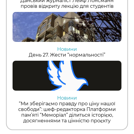
Данський журналіст Лейф Лонсманн
провів відкриту лекцію для студентів
Новини
День 27. Жести “нормальності”
Новини
“Ми зберігаємо правду про ціну нашої
свободи”: шеф-редакторка Платформи
пам’яті “Меморіал” ділиться історією,
досягненнями та цінністю проєкту