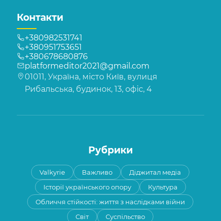
Контакти
+380982531741
+380951753651
+380678680876
platformeditor2021@gmail.com
01011, Україна, місто Київ, вулиця
Рибальська, будинок, 13, офіс, 4
Рубрики
Valkyrie
Важливо
Діджитал медіа
Історії українського опору
Культура
Обличчя стійкості: життя з наслідками війни
Світ
Суспільство