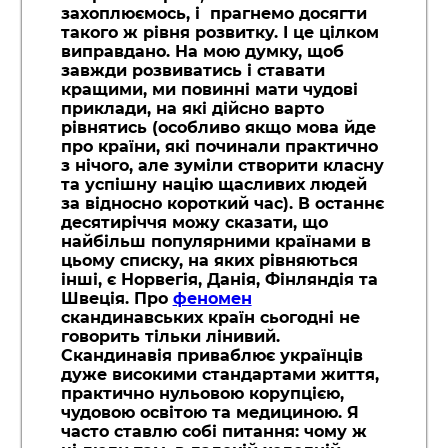
захоплюємось, і прагнемо досягти
такого ж рівня розвитку. І це цілком
виправдано. На мою думку, щоб
завжди розвиватись і ставати
кращими, ми повинні мати чудові
приклади, на які дійсно варто
рівнятись (особливо якщо мова йде
про країни, які починали практично
з нічого, але зуміли створити класну
та успішну націю щасливих людей
за відносно короткий час). В останнє
десятиріччя можу сказати, що
найбільш популярними країнами в
цьому списку, на яких рівняються
інші, є Норвегія, Данія, Фінляндія та
Швеція. Про
феномен
скандинавських країн сьогодні не
говорить тільки лінивий.
Скандинавія приваблює українців
дуже високими стандартами життя,
практично нульовою корупцією,
чудовою освітою та медициною. Я
часто ставлю собі питання: чому ж