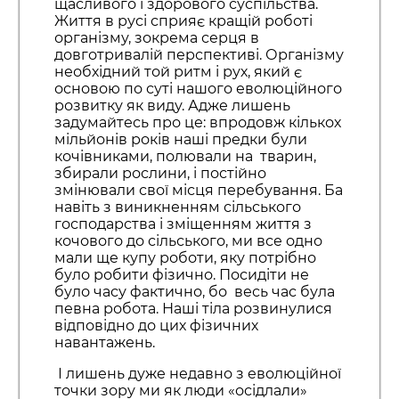
щасливого і здорового суспільства.
Життя в русі сприяє кращій роботі
організму, зокрема серця в
довготривалій перспективі. Організму
необхідний той ритм і рух, який є
основою по суті нашого еволюційного
розвитку як виду. Адже лишень
задумайтесь про це: впродовж кількох
мільйонів років наші предки були
кочівниками, полювали на тварин,
збирали рослини, і постійно
змінювали свої місця перебування. Ба
навіть з виникненням сільського
господарства і зміщенням життя з
кочового до сільського, ми все одно
мали ще купу роботи, яку потрібно
було робити фізично. Посидіти не
було часу фактично, бо весь час була
певна робота. Наші тіла розвинулися
відповідно до цих фізичних
навантажень.
І лишень дуже недавно з еволюційної
точки зору ми як люди «осідлали»