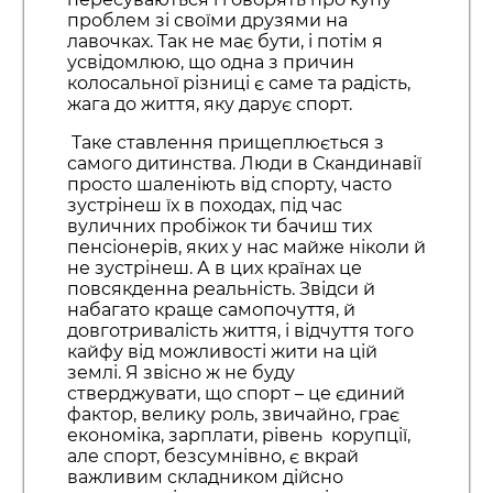
проблем зі своїми друзями на
лавочках. Так не має бути, і потім я
усвідомлюю, що одна з причин
колосальної різниці є саме та радість,
жага до життя, яку дарує спорт.
Таке ставлення прищеплюється з
самого дитинства. Люди в Скандинавії
просто шаленіють від спорту, часто
зустрінеш їх в походах, під час
вуличних пробіжок ти бачиш тих
пенсіонерів, яких у нас майже ніколи й
не зустрінеш. А в цих країнах це
повсякденна реальність. Звідси й
набагато краще самопочуття, й
довготривалість життя, і відчуття того
кайфу від можливості жити на цій
землі. Я звісно ж не буду
стверджувати, що спорт – це єдиний
фактор, велику роль, звичайно, грає
економіка, зарплати, рівень корупції,
але спорт, безсумнівно, є вкрай
важливим складником дійсно