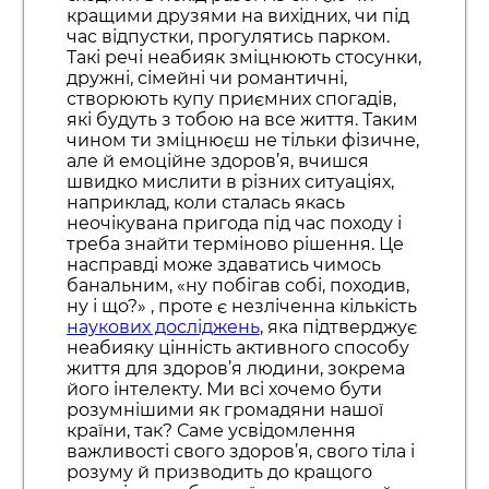
кращими друзями на вихідних, чи під
час відпустки, прогулятись парком.
Такі речі неабияк зміцнюють стосунки,
дружні, сімейні чи романтичні,
створюють купу приємних спогадів,
які будуть з тобою на все життя. Таким
чином ти зміцнюєш не тільки фізичне,
але й емоційне здоров’я, вчишся
швидко мислити в різних ситуаціях,
наприклад, коли сталась якась
неочікувана пригода під час походу і
треба знайти терміново рішення. Це
насправді може здаватись чимось
банальним, «ну побігав собі, походив,
ну і що?» , проте є незліченна кількість
наукових досліджень
, яка підтверджує
неабияку цінність активного способу
життя для здоров’я людини, зокрема
його інтелекту. Ми всі хочемо бути
розумнішими як громадяни нашої
країни, так? Саме усвідомлення
важливості свого здоров’я, свого тіла і
розуму й призводить до кращого