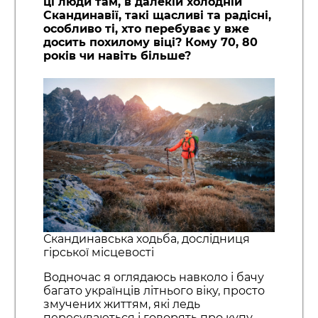
ці люди там, в далекій холодній
Скандинавії, такі щасливі та радісні,
особливо ті, хто перебуває у вже
досить похилому віці? Кому 70, 80
років чи навіть більше?
Скандинавська ходьба, дослідниця
гірської місцевості
Водночас я оглядаюсь навколо і бачу
багато українців літнього віку, просто
змучених життям, які ледь
пересуваються і говорять про купу