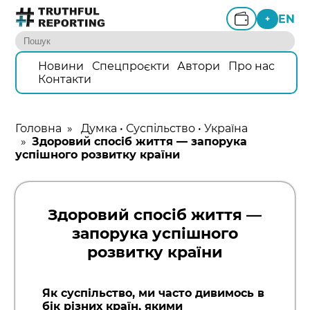
EN
+
Новини
Спецпроєкти
Автори
Про нас
Контакти
Головна
»
Думка
•
Суспільство
•
Україна
»
Здоровий спосіб життя — запорука
успішного розвитку країни
Здоровий спосіб життя —
запорука успішного
розвитку країни
Як суспільство, ми часто дивимось в
бік різних країн, якими