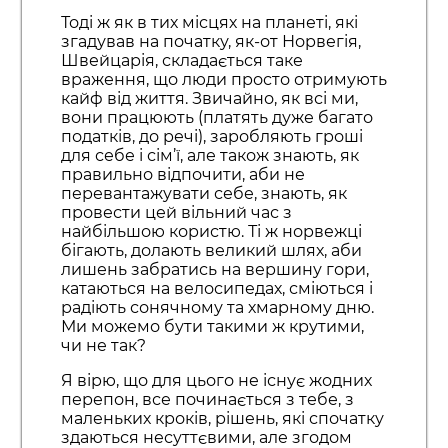
Тоді ж як в тих місцях на планеті, які
згадував на початку, як-от Норвегія,
Швейцарія, складається таке
враження, що люди просто отримують
кайф від життя. Звичайно, як всі ми,
вони працюють (платять дуже багато
податків, до речі), заробляють гроші
для себе і сім’ї, але також знають, як
правильно відпочити, аби не
перевантажувати себе, знають, як
провести цей вільний час з
найбільшою користю. Ті ж норвежці
бігають, долають великий шлях, аби
лишень забратись на вершину гори,
катаються на велосипедах, сміються і
радіють сонячному та хмарному дню.
Ми можемо бути такими ж крутими,
чи не так?
Я вірю, що для цього не існує жодних
перепон, все починається з тебе, з
маленьких кроків, рішень, які спочатку
здаються несуттєвими, але згодом