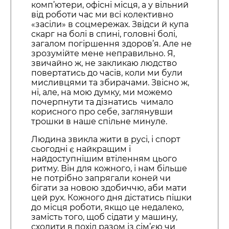
комп’ютери, офісні місця, а у вільний
від роботи час ми всі колективно
«засіли» в соцмережах. Звідси й купа
скарг на болі в спині, головні болі,
загалом погіршення здоров’я. Але не
зрозумійте мене неправильно. Я,
звичайно ж, не закликаю людство
повертатись до часів, коли ми були
мисливцями та збирачами. Звісно ж,
ні, але, на мою думку, ми можемо
почерпнути та дізнатись чимало
корисного про себе, заглянувши
трошки в наше спільне минуле.
Людина звикла жити в русі, і спорт
сьогодні є найкращим і
найдоступнішим втіленням цього
ритму. Він для кожного, і нам більше
не потрібно запрягали коней чи
бігати за новою здобиччю, аби мати
цей рух. Кожного дня дістатись пішки
до місця роботи, якщо це недалеко,
замість того, щоб сідати у машину,
сходити в похід разом із сім’єю чи