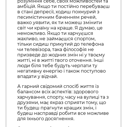
розуміння себе, своїх можливостей та
амбіцій. Якщо ти постійно перебуваєш
в стані депресії, ходиш похмурий з
песимістичним баченням речей,
важко уявити, як ти можеш змінити
світ чи країну на краще. Я думаю, це
неможливо. Якщо ти харчуєшся
жахливо, не займаєшся спортом,
тільки сидиш прикутий до телефона
чи телевізора, така філософія не
призведе до жодних змін ні у твоєму
житті, ні в житті твого оточення. Інші
люди біля тебе будуть черпати ту
негативну енергію і також поступово
впадати у відчай.
А гарний свідомий спосіб життя із
балансом всіх аспектів: здорового
харчування, спорту, часу на вулиці та з
друзями, має якраз сприяти тому, що
ти будеш прагнути кращих змін, і
будеш насправді робити все можливе
для їхнього досягнення.