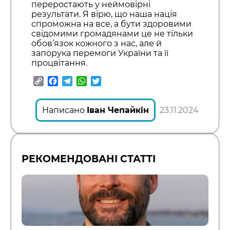
переростають у неймовірні
результати. Я вірю, що наша нація
спроможна на все, а бути здоровими
свідомими громадянами це не тільки
обов’язок кожного з нас, але й
запорука перемоги України та її
процвітання.
Copy
Facebook
Telegram
WhatsApp
Twitter
Link
Написано
Іван Чепайкін
23.11.2024
РЕКОМЕНДОВАНІ СТАТТІ