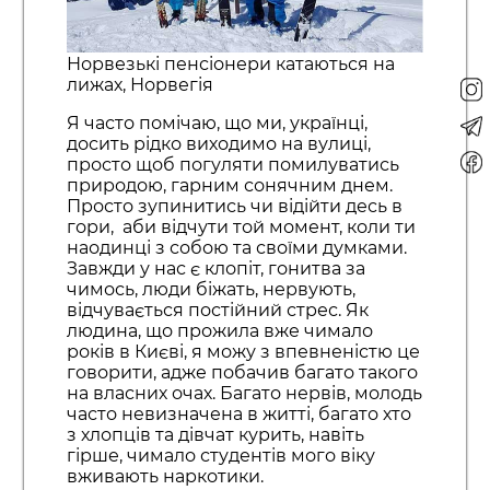
Норвезькі пенсіонери катаються на
лижах, Норвегія
Я часто помічаю, що ми, українці,
досить рідко виходимо на вулиці,
просто щоб погуляти помилуватись
природою, гарним сонячним днем.
Просто зупинитись чи відійти десь в
гори, аби відчути той момент, коли ти
наодинці з собою та своїми думками.
Завжди у нас є клопіт, гонитва за
чимось, люди біжать, нервують,
відчувається постійний стрес. Як
людина, що прожила вже чимало
років в Києві, я можу з впевненістю це
говорити, адже побачив багато такого
на власних очах. Багато нервів, молодь
часто невизначена в житті, багато хто
з хлопців та дівчат курить, навіть
гірше, чимало студентів мого віку
вживають наркотики.