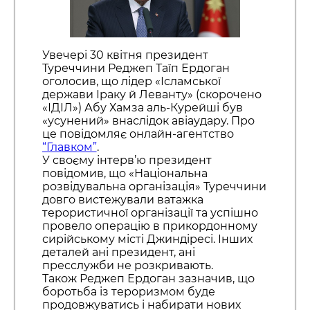
Увечері 30 квітня президент
Туреччини Реджеп Таїп Ердоган
оголосив, що лідер «Ісламської
держави Іраку й Леванту» (скорочено
«ІДІЛ») Абу Хамза аль-Курейші був
«усунений» внаслідок авіаудару. Про
це повідомляє онлайн-агентство
“Главком”
.
У своєму інтерв’ю президент
повідомив, що «Національна
розвідувальна організація» Туреччини
довго вистежували ватажка
терористичної організації та успішно
провело операцію в прикордонному
сирійському місті Джиндіресі. Інших
деталей ані президент, ані
пресслужби не розкривають.
Також Реджеп Ердоган зазначив, що
боротьба із тероризмом буде
продовжуватись і набирати нових