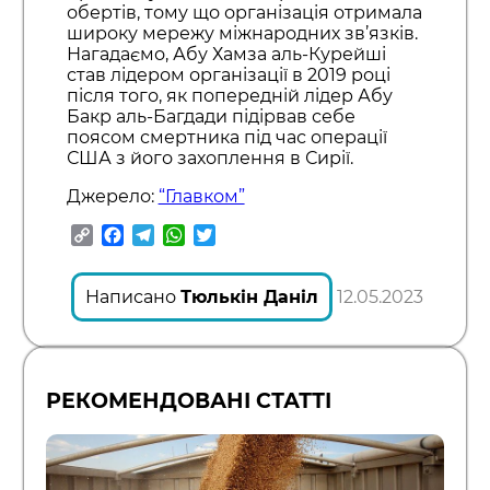
обертів, тому що організація отримала
широку мережу міжнародних зв’язків.
Нагадаємо, Абу Хамза аль-Курейші
став лідером організації в 2019 році
після того, як попередній лідер Абу
Бакр аль-Багдади підірвав себе
поясом смертника під час операції
США з його захоплення в Сирії.
Джерело:
“Главком”
Copy
Facebook
Telegram
WhatsApp
Twitter
Link
Написано
Тюлькін Даніл
12.05.2023
РЕКОМЕНДОВАНІ СТАТТІ