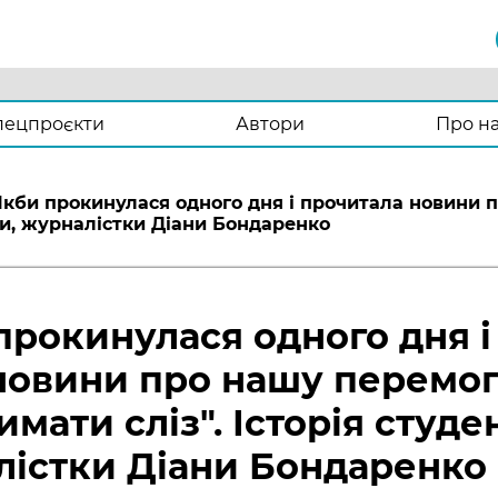
пецпроєкти
Автори
Про н
Якби прокинулася одного дня і прочитала новини п
тки, журналістки Діани Бондаренко
прокинулася одного дня і
новини про нашу перемог
имати сліз". Історія студе
лістки Діани Бондаренко