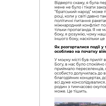
Відверто скажу, я була пе
мене не було і тікати зак
“братський народ” може по
році, коли у світі давно 
політичні питання ракета
міжнародний конфлікт полі
тільки пропаганда. Я не м
боку, я розумію, чому наш
іншого боку, наскільки це
Як розгорталися події у 
особливо на початку війн
У моєму місті був приліт 
Богу, в нас було спокійно
приймало переселенців, о
особисто долучилась до в
благодійних концертах, д
всі дуже консолідувалися.
родин з тимчасово окупов
може. Це тішить.