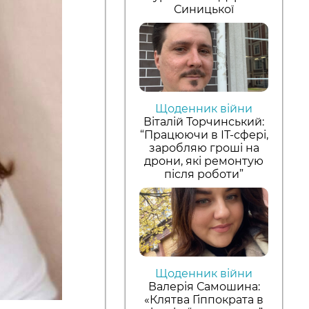
Синицької
Щоденник війни
Віталій Торчинський:
“Працюючи в ІТ-сфері,
заробляю гроші на
дрони, які ремонтую
після роботи”
Щоденник війни
Валерія Самошина:
Діана Бондаренко, студентка КНУ імені Тараса
«Клятва Гіппократа в