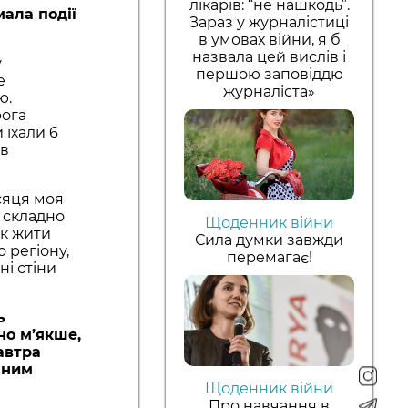
лікарів: “не нашкодь”.
мала події
Зараз у журналістиці
в умовах війни, я б
назвала цей вислів і
у
першою заповіддю
е
журналіста»
ю.
рога
 їхали 6
 в
ісяця моя
е складно
Щоденник війни
як жити
Сила думки завжди
 регіону,
перемагає!
ні стіни
ь
но м’якше,
автра
вним
Щоденник війни
Про навчання в