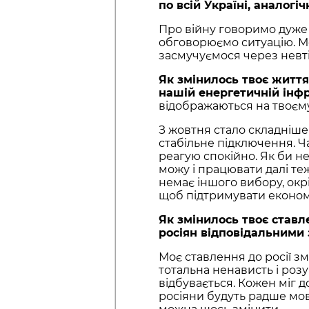
по всій Україні, аналогіч
Про війну говоримо дуже 
обговорюємо ситуацію. Мо
засмучуємося через невті
Як змінилось твоє життя
нашій енергетичній інфр
відображаються на твоєм
З жовтня стало складніше
стабільне підключення. Ч
реагую спокійно. Як би не
можу і працювати далі теж.
немає іншого вибору, окр
щоб підтримувати економі
Як змінилось твоє ставл
росіян відповідальними 
Моє ставлення до росії зм
тотальна ненависть і розу
відбувається. Кожен міг д
росіяни будуть радше мовч