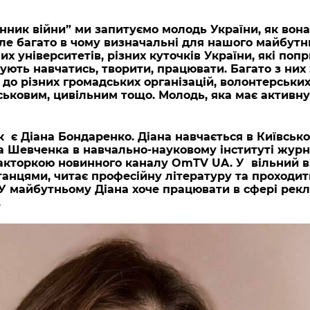
нник війни” ми запитуємо молодь України, як вон
ле багато в чому визначальні для нашого майбутнь
их університетів, різних куточків України, які попр
ють навчатись, творити, працювати. Багато з них 
 до різних громадських організацій, волонтерських
ьковим, цивільним тощо. Молодь, яка має активну
к є Діана Бондаренко. Діана навчається в Київськ
са Шевченка в навчально-науковому інституті журн
акторкою новинного каналу OmTV UA. У вільний в
танцями, читає професійну літературу та проходит
. У майбутньому Діана хоче працювати в сфері рек
.