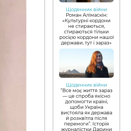
Щоденник війни
Роман Алімаскін:
«Культурні кордони
не стираються,
стираються тільки
росією кордони нашої
держави, тут і зараз»
Щоденник війни
“Все моє життя зараз
— це спроба якісно
допомогти країні,
щоби Україна
вистояла як держава
й розквітла після
перемоги”. Історія
журналістки Дарини