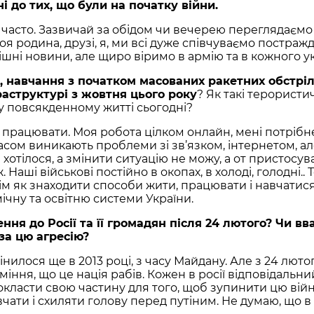
ні до тих, що були на початку війни.
часто. Зазвичай за обідом чи вечерею переглядаємо
я родина, друзі, я, ми всі дуже співчуваємо постражд
шні новини, але щиро віримо в армію та в кожного ук
, навчання з
початком масованих ракетних обстріл
аструктурі з жовтня цього року
? Як такі терористи
у повсякденному житті сьогодні?
 працювати. Моя робота цілком онлайн, мені потрібне
асом виникають проблеми зі зв’язком, інтернетом, ал
 хотілося, а змінити ситуацію не можу, а от пристосув
 Наші військові постійно в окопах, в холоді, голодні.. 
ім як знаходити способи жити, працювати і навчатися
чну та освітню системи України.
ення до Росії та її громадян після 24 лютого? Чи в
за цю агресію?
інилося ще в 2013 році, з часу Майдану. Але з 24 люто
міння, що це нація рабів. Кожен в росії відповідальний
окласти свою частину для того, щоб зупинити цю війн
ати і схиляти голову перед путіним. Не думаю, що в 