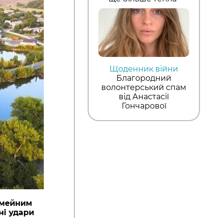
Щоденник війни
Благородний
волонтерський спам
від Анастасії
Гончарової
Місто Жашків, Черкаська область 
сімейним
ні удари