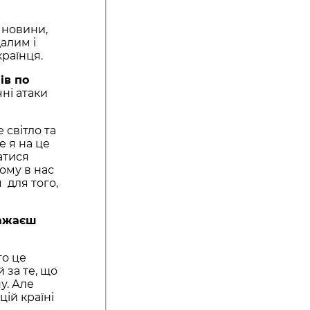
 новини,
алим і
раїнця.
ів по
чні атаки
 світло та
е я на це
атися
Тому в нас
 для того,
важаєш
го це
 за те, що
у. Але
цій країні