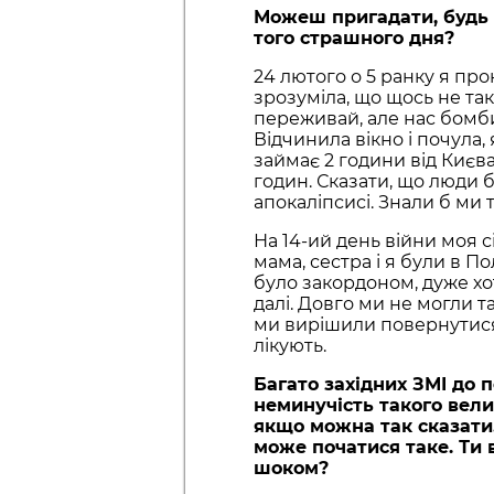
Можеш пригадати, будь л
того страшного дня?
24 лютого о 5 ранку я прок
зрозуміла, що щось не так
переживай, але нас бомбит
Відчинила вікно і почула, 
займає 2 години від Києва
годин. Сказати, що люди бу
апокаліпсисі. Знали б ми 
На 14-ий день війни моя с
мама, сестра і я були в П
було закордоном, дуже хот
далі. Довго ми не могли т
ми вирішили повернутися 
лікують.
Багато західних ЗМІ до п
неминучість такого вели
якщо можна так сказати
може початися таке. Ти 
шоком?