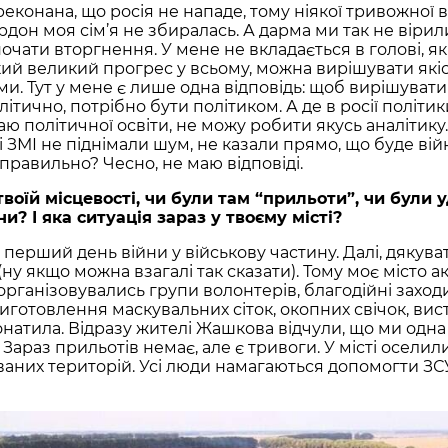
реконана, що росія не нападе, тому ніякої тривожної в
ордон моя сім’я не збиралась. А дарма ми так не вірил
чати вторгнення. У мене не вкладається в голові, як
такий великий прогрес у всьому, можна вирішувати які
ми. Тут у мене є лише одна відповідь: щоб вирішувати
тично, потрібно бути політиком. А де в росії політи
аю політичної освіти, не можу робити якусь аналітику
і ЗМІ не піднімали шум, не казали прямо, що буде війн
 правильно? Чесно, не маю відповіді.
твоїй місцевості, чи були там “прильоти”, чи були 
и? І яка ситуація зараз у твоєму місті?
в перший день війни у військову частину. Далі, дякува
 (ну якщо можна взагалі так сказати). Тому моє місто 
рганізовувались групи волонтерів, благодійні заходи
иготовлення маскувальних сіток, окопних свічок, вис
онатила. Відразу жителі Жашкова відчули, що ми одна
 Зараз прильотів немає, але є тривоги. У місті оселил
аних територій. Усі люди намагаються допомогти ЗСУ