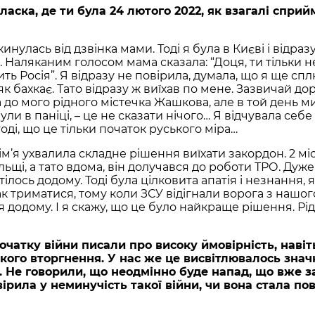
аска, де ти була 24 лютого 2022, як взагалі сприй
инулась від дзвінка мами. Тоді я була в Києві і відраз
. Наляканим голосом мама сказала: “Доця, ти тільки н
ь Росія”. Я відразу не повірила, думала, що я ще спл
як бахкає. Тато відразу ж виїхав по мене. Зазвичай до
 до мого рідного містечка Жашкова, але в той день ми
ли в паніці, – це не сказати нічого… Я відчувала себе
тоді, що це тільки початок руського міра…
ім’я ухвалила складне рішення виїхати закордон. 2 м
ольщі, а тато вдома, він долучався до роботи ТРО. Дуж
ілось додому. Тоді була цілковита апатія і незнання, 
ак триматися, тому коли ЗСУ відігнали ворога з нашого
додому. І я скажу, що це було найкраще рішення. Рід
очатку війни писали про високу ймовірність, навіт
кого вторгнення. У нас же це висвітлювалось знач
. Не говорили, що неодмінно буде напад, що вже з
вірила у неминучість такої війни, чи вона стала по