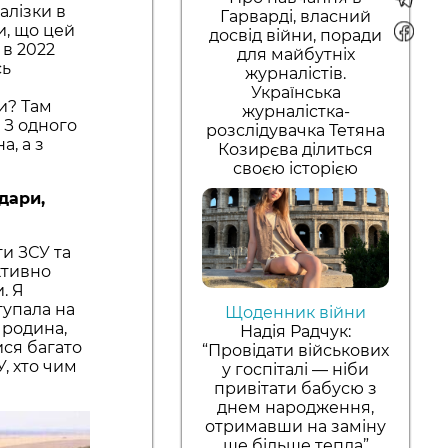
алізки в
Гарварді, власний
и, що цей
досвід війни, поради
 в 2022
для майбутніх
сь
журналістів.
Українська
ки? Там
журналістка-
. З одного
розслідувачка Тетяна
а, а з
Козирєва ділиться
своєю історією
удари,
ти ЗСУ та
активно
. Я
тупала на
Щоденник війни
 родина,
Надія Радчук:
ися багато
“Провідати військових
, хто чим
у госпіталі — ніби
привітати бабусю з
днем народження,
отримавши на заміну
ще більше тепла”