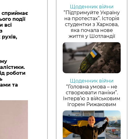
Щоденник війни
“Підтримуйте Україну
а сприймає
на протестах”. Історія
ого події
студентки з Харкова,
и всі
яка почала нове
з
життя у Шотландії
 рухів,
ому
алістики.
ід роботи
ь
Щоденник війни
лами та
“Головна умова – не
створювати паніки”.
Інтерв’ю з військовим
Ігорем Рижаковим