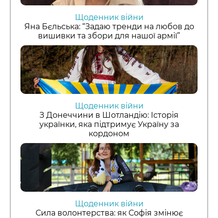
Щоденник війни
Яна Бєльська: “Задаю тренди на любов до
вишивки та збори для нашої армії”
Щоденник війни
З Донеччини в Шотландію: Історія
українки, яка підтримує Україну за
кордоном
Щоденник війни
Сила волонтерства: як Софія змінює