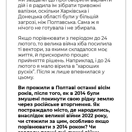
дій і я радила їм зібрати тривожні
валізки, оскільки Харківська і
Донецька області були у більшій
загрозі, ніж Полтавська. Сама ж я
нічого не готувала і не збирала.
Якщо порівнювати з періодом до 24
лютого, то велика війна хіба посилила
ті вектори, за якими складалося моє
життя, й прискорило процес
прийняття рішень. Наприклад, і до 24
лютого я мало вірила в “хароших
рускіх”. Після ж лише впевнилася у
цьому.
Ви прожили в Полтаві останні вісім
років, після того, як в 2014 були
змушені покинути свою рідну землю
через російське вторгнення. Як
постраждало місто, де народились,
внаслідок великої війни 2022 року,
чи стежили за цим, особливо якщо
порівнювати з 2014 роком? Чи