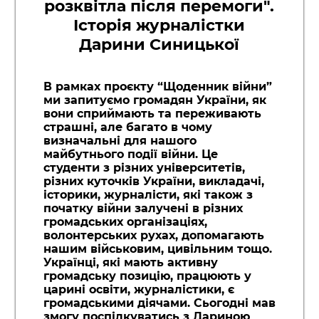
розквітла після перемоги".
Історія журналістки
Дарини Синицької
В рамках проєкту “Щоденник війни”
ми запитуємо громадян України, як
вони сприймають та переживають
страшні, але багато в чому
визначальні для нашого
майбутнього події війни. Це
студенти з різних університетів,
різних куточків України, викладачі,
історики, журналісти, які також з
початку війни залучені в різних
громадських організаціях,
волонтерських рухах, допомагають
нашим військовим, цивільним тощо.
Українці, які мають активну
громадську позицію, працюють у
царині освіти, журналістики, є
громадськими діячами. Сьогодні мав
змогу поспілкуватись з Дариною