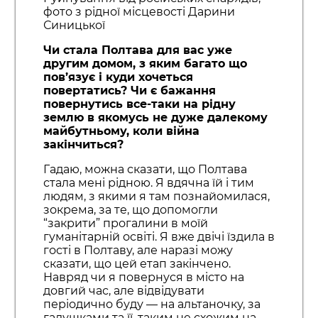
фото з рідної місцевості Дарини
Синицької
Чи стала Полтава для вас уже
другим домом, з яким багато що
пов’язує і куди хочеться
повертатись? Чи є бажання
повернутись все-таки на рідну
землю в якомусь не дуже далекому
майбутньому, коли війна
закінчиться?
Гадаю, можна сказати, що Полтава
стала мені рідною. Я вдячна їй і тим
людям, з якими я там познайомилася,
зокрема, за те, що допомогли
“закрити” прогалини в моїй
гуманітарній освіті. Я вже двічі їздила в
гості в Полтаву, але наразі можу
сказати, що цей етап закінчено.
Навряд чи я повернуся в місто на
довгий час, але відвідувати
періодично буду — на альтаночку, за
галушками та її, таким не схожим на