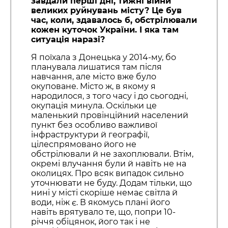
завдали перші дні, тижні війни
великих руйнувань місту? Це був
час, коли, здавалось б, обстрілювали
кожен куточок України. І яка там
ситуація наразі?
Я поїхала з Донецька у 2014-му, бо
планувала лишатися там після
навчання, але місто вже було
окуповане. Місто ж, в якому я
народилося, з того часу і до сьогодні,
окупація минула. Оскільки це
маленький провінційний населений
пункт без особливо важливої
інфраструктури й географії,
цілеспрямовано його не
обстрілювали й не захоплювали. Втім,
окремі влучання були й навіть не на
околицях. Про всяк випадок сильно
уточнювати не буду. Додам тільки, що
нині у місті скоріше немає світла й
води, ніж є. В якомусь плані його
навіть врятувало те, що, попри 10-
річчя обіцянок, його так і не