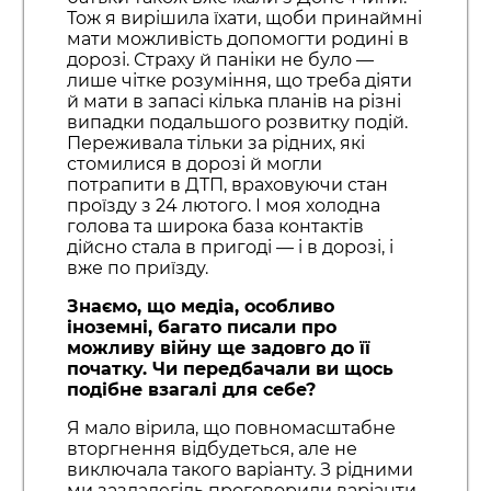
Тож я вирішила їхати, щоби принаймні
мати можливість допомогти родині в
дорозі. Страху й паніки не було —
лише чітке розуміння, що треба діяти
й мати в запасі кілька планів на різні
випадки подальшого розвитку подій.
Переживала тільки за рідних, які
стомилися в дорозі й могли
потрапити в ДТП, враховуючи стан
проїзду з 24 лютого. І моя холодна
голова та широка база контактів
дійсно стала в пригоді — і в дорозі, і
вже по приїзду.
Знаємо, що медіа, особливо
іноземні, багато писали про
можливу війну ще задовго до її
початку. Чи передбачали ви щось
подібне взагалі для себе?
Я мало вірила, що повномасштабне
вторгнення відбудеться, але не
виключала такого варіанту. З рідними
ми заздалегідь проговорили варіанти