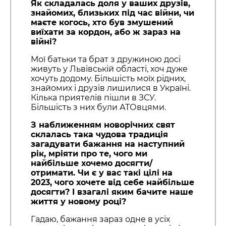
Як складалась доля у ваших друзів,
знайомих, близьких під час війни, чи
маєте когось, хто був змушений
виїхати за кордон, або ж зараз на
війні?
Мої батьки та брат з дружиною досі
живуть у Львівській області, хоч дуже
хочуть додому. Більшість моїх рідних,
знайомих і друзів лишилися в Україні.
Кілька приятелів пішли в ЗСУ.
Більшість з них були АТОвцями.
З наближенням новорічних свят
склалась така чудова традиція
загадувати бажання на наступний
рік, мріяти про те, чого ми
найбільше хочемо досягти/
отримати. Чи є у вас такі цілі на
2023, чого хочете від себе найбільше
досягти? І взагалі яким бачите наше
життя у новому році?
Гадаю, бажання зараз одне в усіх