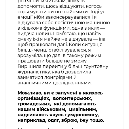
роз’яснити читачам, комусь
допомогти, щось відшукати, когось
спрямувати чи познайомити. Тоді усі
емоції ніби законсервувалися і я
відчувала себе логістичною машиною
з кількома функціями, одна з яких —
видача новин. Пам’ятаю, що навіть
смаку їжі я майже не відчувала — їла,
щоб працювати далі. Коли ситуація
більш-менш стабілізувалася, я
зрозуміла, що далі в такому режимі
працювати більше не зможу.
Вирішила перейти у більш ґрунтовну
журналістику, яка б дозволила
займатися лонгрідами й
аналітичними дослідженнями.
Можливо, ви є залучені в якихось
організаціях, волонтерських,
громадських, які допомагають
нашим військовим, цивільним,
надсилають якусь гумдопомогу,
наприклад, одяг, зброю, їжу тощо.