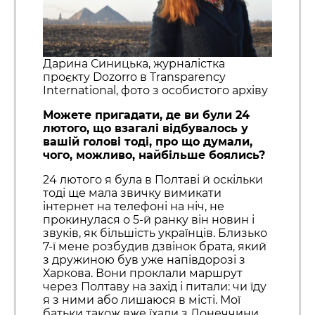
Дарина Синицька, журналістка
проєкту Dozorro в Transparency
International, фото з особистого архіву
Можете пригадати, де ви були 24
лютого, що взагалі відбувалось у
вашій голові тоді, про що думали,
чого, можливо, найбільше боялись?
24 лютого я була в Полтаві й оскільки
тоді ще мала звичку вимикати
інтернет на телефоні на ніч, не
прокинулася о 5-й ранку він новин і
звуків, як більшість українців. Близько
7-ї мене розбудив дзвінок брата, який
з дружиною був уже напівдорозі з
Харкова. Вони проклали маршрут
через Полтаву на захід і питали: чи їду
я з ними або лишаюся в місті. Мої
батьки також вже їхали з Донеччини.