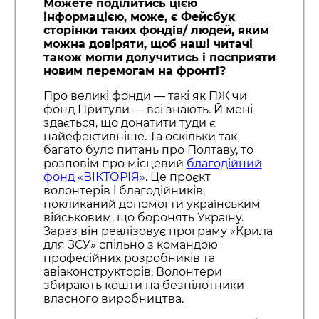
Можете поділитись цією
інформацією, може, є Фейсбук
сторінки таких фондів/ людей, яким
можна довіряти, щоб наші читачі
також могли долучитись і посприяти
новим перемогам на фронті?
Про великі фонди — такі як ПЖ чи
фонд Притули — всі знають. Й мені
здається, що донатити туди є
найефективніше. Та оскільки так
багато було питань про Полтаву, то
розповім про місцевий
благодійний
фонд «ВІКТОРІЯ»
. Це проєкт
волонтерів і благодійників,
покликаний допомогти українським
військовим, що боронять Україну.
Зараз він реалізовує програму «Крила
для ЗСУ» спільно з командою
професійних розробників та
авіаконструкторів. Волонтери
збирають кошти на безпілотники
власного виробництва.