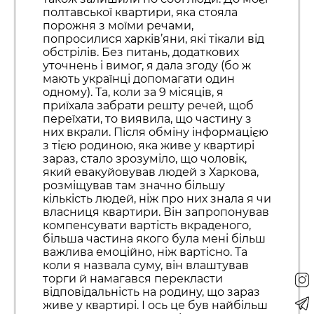
полтавської квартири, яка стояла
порожня з моїми речами,
попросилися харків’яни, які тікали від
обстрілів. Без питань, додаткових
уточнень і вимог, я дала згоду (бо ж
мають українці допомагати один
одному). Та, коли за 9 місяців, я
приїхала забрати решту речей, щоб
переїхати, то виявила, що частину з
них вкрали. Після обміну інформацією
з тією родиною, яка живе у квартирі
зараз, стало зрозуміло, що чоловік,
який евакуйовував людей з Харкова,
розміщував там значно більшу
кількість людей, ніж про них знала я чи
власниця квартири. Він запропонував
компенсувати вартість вкраденого,
більша частина якого була мені більш
важлива емоційно, ніж вартісно. Та
коли я назвала суму, він влаштував
торги й намагався перекласти
відповідальність на родину, що зараз
живе у квартирі. І ось це був найбільш