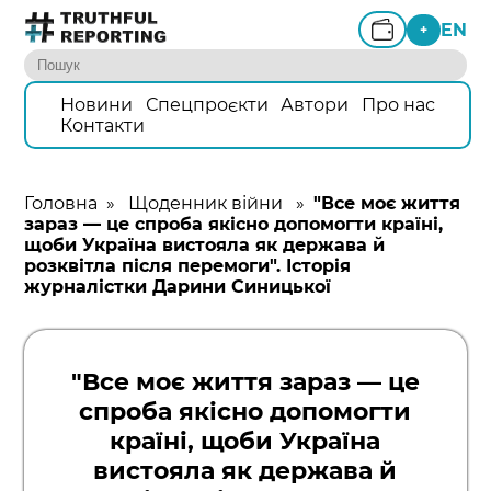
EN
+
Новини
Спецпроєкти
Автори
Про нас
Контакти
Головна
»
Щоденник війни
»
"Все моє життя
зараз — це спроба якісно допомогти країні,
щоби Україна вистояла як держава й
розквітла після перемоги". Історія
журналістки Дарини Синицької
"Все моє життя зараз — це
спроба якісно допомогти
країні, щоби Україна
вистояла як держава й