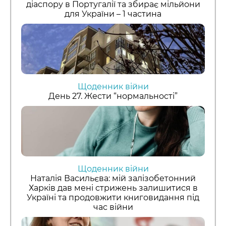
діаспору в Португалії та збирає мільйони
для України – 1 частина
Щоденник війни
День 27. Жести “нормальності”
Щоденник війни
Наталія Васильєва: мій залізобетонний
Харків дав мені стрижень залишитися в
Україні та продовжити книговидання під
час війни