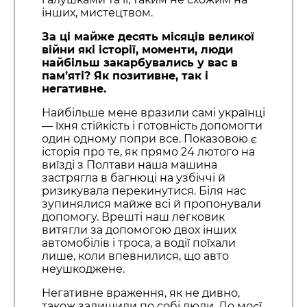
інших, мистецтвом.
За ці майже десять місяців великої
війни які історії, моменти, люди
найбільш закарбувались у вас в
пам’яті? Як позитивне, так і
негативне.
Найбільше мене вразили самі українці
— їхня стійкість і готовність допомогти
один одному попри все. Показовою є
історія про те, як прямо 24 лютого на
виїзді з Полтави наша машина
застрягла в багнюці на узбіччі й
ризикувала перекинутися. Біля нас
зупинялися майже всі й пропонували
допомогу. Врешті наш легковик
витягли за допомогою двох інших
автомобілів і троса, а водії поїхали
лише, коли впевнилися, що авто
неушкоджене.
Негативне враження, як не дивно,
також залишили по собі люди. До моєї