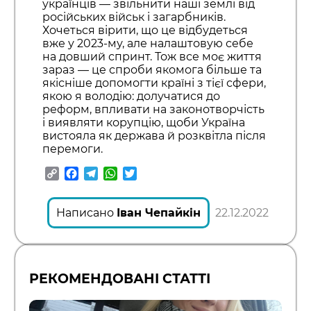
українців — звільнити наші землі від
російських військ і загарбників.
Хочеться вірити, що це відбудеться
вже у 2023-му, але налаштовую себе
на довший спринт. Тож все моє життя
зараз — це спроби якомога більше та
якісніше допомогти країні з тієї сфери,
якою я володію: долучатися до
реформ, впливати на законотворчість
і виявляти корупцію, щоби Україна
вистояла як держава й розквітла після
перемоги.
Copy
Facebook
Telegram
WhatsApp
Twitter
Link
Написано
Іван Чепайкін
22.12.2022
РЕКОМЕНДОВАНІ СТАТТІ