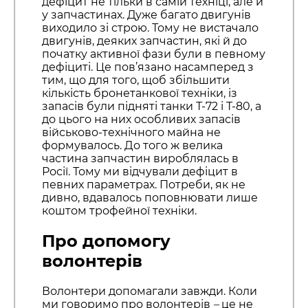
дефіцит не тільки в самій техніці, але й
у запчастинах. Дуже багато двигунів
виходило зі строю. Тому не вистачало
двигунів, деяких запчастин, які й до
початку активної фази були в певному
дефіциті. Це пов’язано насамперед з
тим, що для того, щоб збільшити
кількість бронетанкової техніки, із
запасів були підняті танки Т-72 і Т-80, а
до цього на них особливих запасів
військово-технічного майна не
формувалось. До того ж велика
частина запчастин вироблялась в
Росії. Тому ми відчували дефіцит в
певних параметрах. Потреби, як не
дивно, вдавалось поповнювати лише
коштом трофейної техніки.
Про допомогу
волонтерів
Волонтери допомагали завжди. Коли
ми говоримо про волонтерів
–
це не