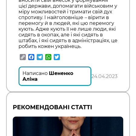
вносити свій внесок у формування
цієї держави, допомагати військовим у
міру можливостей і тримати свій дух
спротиву. І найголовніше
–
вірити в
перемогу й в людей, які цю перемогу
кують. Адже кують її не лише люди, які
сидять в окопах, але і які сидять в
штабах, і які сидять в адміністраціях, це
робить кожен українець.
Copy
Facebook
Telegram
WhatsApp
Twitter
Link
Написано
Шененко
24.04.2023
Аліна
РЕКОМЕНДОВАНІ СТАТТІ