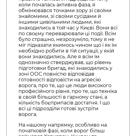
коли почалась активна фаза, я
обмінювався точками зору зі своїми
знайомими, зі своїми сусідами й
іншими цивільними людьми, які
знаходились в той час у Києві. Вони всі
по своєму переварювали ці події. Всім
було страшно, незрозуміло, тому я не
міг підказати якимось чином що і як їм
необхідно робити в тій ситуації, у якій
вони знаходились. Але я всім їм
однозначно стверджував, що рівень
підготовки бригад, які знаходились у
зоні ООС повністю відповідав
готовності відповісти на агресію
ворога, про те, що це люди високого
професійного рівня, про те, що техніка
в своїй більшості в гарному стані, а
кількість боєприпасів достатня. І що
всі ці підрозділи готові зустріти
ворога.
На нашому напрямку, особливо на
початковій фазі, коли ворог більш