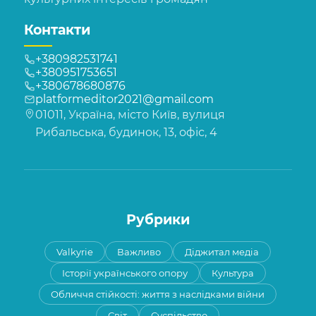
Контакти
+380982531741
+380951753651
+380678680876
platformeditor2021@gmail.com
01011, Україна, місто Київ, вулиця
Рибальська, будинок, 13, офіс, 4
Рубрики
Valkyrie
Важливо
Діджитал медіа
Історії українського опору
Культура
Обличчя стійкості: життя з наслідками війни
Світ
Суспільство