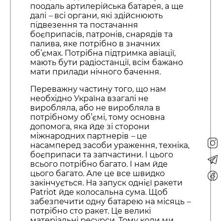
поодаль артилерійська батарея, а ще
далі
–
всі органи, які здійснюють
підвезення та постачання
боєприпасів, патронів, снарядів та
палива, яке потрібно в значних
об’ємах. Потрібна підтримка авіації,
мають бути радіостанції, всім бажано
мати прилади нічного бачення.
Переважну частину того, що нам
необхідно Україна взагалі не
виробляла, або не виробляла в
потрібному об’ємі, тому основна
допомога, яка йде зі сторони
міжнародних партнерів
–
це
насамперед засоби ураження, техніка,
боєприпаси та запчастини. І цього
всього потрібно багато. І нам йде
цього багато. Але це все швидко
закінчується. На запуск однієї ракети
Patriot йде колосальна сума. Щоб
забезпечити одну батарею на місяць
–
потрібно сто ракет. Це великі
матеріальні ресурси. Тому коли ми