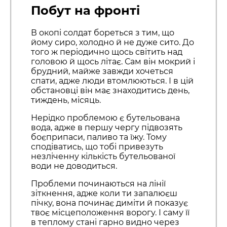
Побут на фронті
В окопі солдат бореться з тим, що
йому сиро, холодно й не дуже сито. До
того ж періодично щось світить над
головою й щось літає. Сам він мокрий і
брудний, майже завжди хочеться
спати, адже люди втомлюються. І в цій
обстановці він має знаходитись день,
тиждень, місяць.
Нерідко проблемою є бутельована
вода, адже в першу чергу підвозять
боєприпаси, паливо та їжу. Тому
сподіватись, що тобі привезуть
незліченну кількість бутельованої
води не доводиться.
Проблеми починаються на лінії
зіткнення, адже коли ти запалюєш
пічку, вона починає диміти й показує
твоє місцеположення ворогу. І саму її
в теплому стані гарно видно через