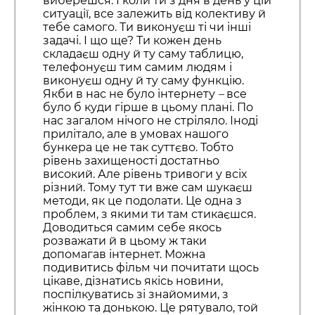
виберешся. І коли ти з дня в день у цій
ситуації, все залежить від колективу й
тебе самого. Ти виконуєш ті чи інші
задачі. І що ще? Ти кожен день
складаєш одну й ту саму таблицю,
телефонуєш тим самим людям і
виконуєш одну й ту саму функцію.
Якби в нас не було інтернету
–
все
було б куди гірше в цьому плані. По
нас загалом нічого не стріляло. Іноді
прилітало, але в умовах нашого
бункера це не так суттєво. Тобто
рівень захищеності достатньо
високий. Але рівень тривоги у всіх
різний. Тому тут ти вже сам шукаєш
методи, як це подолати. Це одна з
проблем, з якими ти там стикаєшся.
Доводиться самим себе якось
розважати й в цьому ж таки
допомагав інтернет. Можна
подивитись фільм чи почитати щось
цікаве, дізнатись якісь новини,
поспілкуватись зі знайомими, з
жінкою та донькою. Це рятувало, той