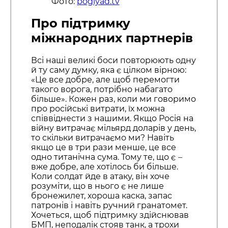
Фото:
poglyad.tv
Про підтримку
міжнародних партнерів
Всі наші великі боси повторюють одну
й ту саму думку, яка є цілком вірною:
«Це все добре, але щоб перемогти
такого ворога, потрібно набагато
більше». Кожен раз, коли ми говоримо
про російські витрати, їх можна
співвіднести з нашими. Якщо Росія на
війну витрачає мільярд доларів у день,
то скільки витрачаємо ми? Навіть
якщо це в три рази менше, це все
одно титанічна сума. Тому те, що є
–
вже добре, але хотілось би більше.
Коли солдат йде в атаку, він хоче
розуміти, що в нього є не лише
бронежилет, хороша каска, запас
патронів і навіть ручний гранатомет.
Хочеться, щоб підтримку здійснював
БМП, неподалік стояв танк, а трохи