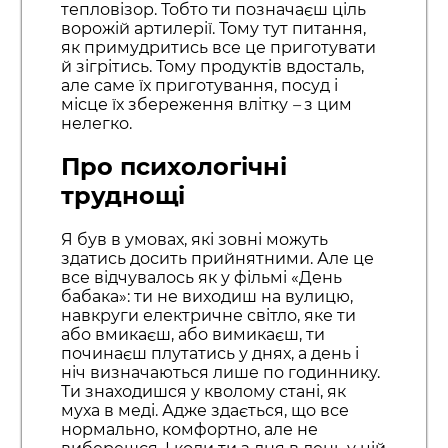
тепловізор. Тобто ти позначаєш ціль
ворожій артилерії. Тому тут питання,
як примудритись все це приготувати
й зігрітись. Тому продуктів вдосталь,
але саме їх приготування, посуд і
місце їх збереження влітку
–
з цим
нелегко.
Про психологічні
труднощі
Я був в умовах, які зовні можуть
здатись досить прийнятними. Але це
все відчувалось як у фільмі «День
бабака»: ти не виходиш на вулицю,
навкруги електричне світло, яке ти
або вмикаєш, або вимикаєш, ти
починаєш плутатись у днях, а день і
ніч визначаються лише по годиннику.
Ти знаходишся у кволому стані, як
муха в меді. Адже здається, що все
нормально, комфортно, але не