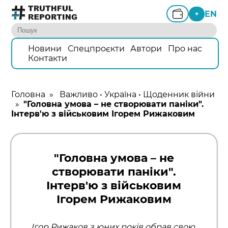
EN
+
Новини
Спецпроєкти
Автори
Про нас
Контакти
Головна
»
Важливо
•
Україна
•
Щоденник війни
»
"Головна умова – не створювати паніки".
Інтерв'ю з військовим Ігорем Рижаковим
"Головна умова – не
створювати паніки".
Інтерв'ю з військовим
Ігорем Рижаковим
Ігор Рижаков з юних років обрав свою