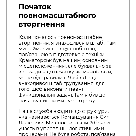
Початок
повномасштабного
вторгнення
Коли почалось повномасштабне
вторгнення, я знаходився в штабі. Там
ми займались своєю роботою,
пов’язаною з підготовкою техніки.
Краматорськ був нашим основним
місцеположенням, але буквально за
кілька днів до початку активної фази,
мене відправили в Часів Яр, де
знаходився штаб групування, для
того, щоб виконати певні
функціональні задачі. Там я був до
початку липня минулого року.
Наша служба входить до структури,
яка називається Командування Сил
Логістики. Ми спостерігали й брали
участь в управлінні логістичними
процесами. Це була робота, пов’язана