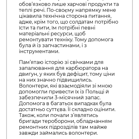
обов’язково лише харчові продукти та
теплі речі. По-своєму напрямку мене
цікавила технічна сторона питання,
адже, крім того, що солдатам потрібно
їсти та пити, їм потрібні певні
матеріальні ресурси, щоб
ремонтувати техніку. Тому допомога
була й із запчастинами, і з
інструментами.
Пам’ятаю історію зі свічками для
запалювання для карбюратора на
двигун, у яких був дефіцит, тому ціни
на них значно підвищились.
Волонтери, які взаємодіяли зі мною
допомогли привести їх із Польщі й
забезпечили 3-місячний запас.
Допомога в багатьох випадках була
достатньо суттєва. Її складно оцінити.
Також, коли почали з’являтись
бригади тероборони, обладнанням
ремонтних підрозділів там майже
завжди займались волонтери.