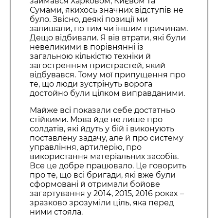
займався Харковом, Києвом та
Сумами, якихось значних відступів не
було. Звісно, деякі позиції ми
залишали, по тим чи іншим причинам.
Дещо відбивали. Я вів втрати, які були
невеликими в порівнянні із
загальною кількістю техніки й
загостренням пристрастей, який
відбувався. Тому мої припущення про
те, що люди зустрінуть ворога
достойно були цілком виправданими.
Майже всі показали себе достатньо
стійкими. Мова йде не лише про
солдатів, які йдуть у бій і виконують
поставлену задачу, але й про систему
управління, артилерію, про
використання матеріальних засобів.
Все це добре працювало. Це говорить
про те, що всі бригади, які вже були
сформовані й отримали бойове
загартування у 2014, 2015, 2016 роках
–
зразково зрозуміли ціль, яка перед
ними стояла.