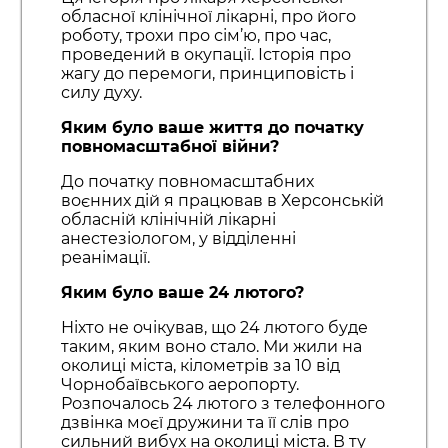
обласної клінічної лікарні, про його
роботу, трохи про сім’ю, про час,
проведений в окупації. Історія про
жагу до перемоги, принциповість і
силу духу.
Яким було ваше життя до початку
повномасштабної війни?
До початку повномасштабних
воєнних дій я працював в Херсонській
обласній клінічній лікарні
анестезіологом, у відділенні
реанімації.
Яким було ваше 24 лютого?
Ніхто не очікував, що 24 лютого буде
таким, яким воно стало. Ми жили на
околиці міста, кілометрів за 10 від
Чорнобаївського аеропорту.
Розпочалось 24 лютого з телефонного
дзвінка моєї дружини та її слів про
сильний вибух на околиці міста. В ту