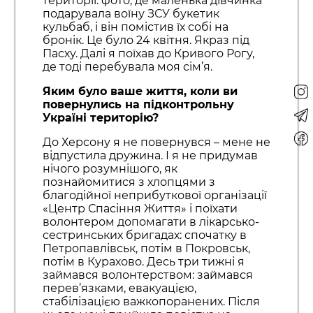
території: фото, де маленька дівчинка
подарувала воїну ЗСУ букетик
кульбаб, і він помістив їх собі на
бронік. Це було 24 квітня. Якраз під
Пасху. Далі я поїхав до Кривого Рогу,
де тоді перебувала моя сім’я.
Яким було ваше життя, коли ви
повернулись на підконтрольну
Україні територію?
До Херсону я не повернувся – мене не
відпустила дружина. І я не придумав
нічого розумнішого, як
познайомитися з хлопцями з
благодійної неприбуткової організації
«Центр Спасіння Життя» і поїхати
волонтером допомагати в лікарсько-
сестринських бригадах: спочатку в
Петропавлівськ, потім в Покровськ,
потім в Курахово. Десь три тижні я
займався волонтерством: займався
перев’язками, евакуацією,
стабілізацією важкопоранених. Після