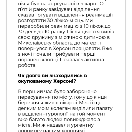
ніч я був на чергуванні в лікарні. О
п’ятій ранку завідувач відділення
сказав готувати відділення реанімації і
розгортати 30 ліжко-місць. Ми
переробили реанімацію з 10 ліжок до
30 десь до 10 ранку. Після цього я вивіз
свою дружину з місячною дитиною в
Миколаївську область, до матері, і
повернувся в Херсон працювати. Вже
з ночі почали прибувати перші
поранені хлопці. Почалась активна
робота.
Як довго ви знаходились в
окупованому Херсоні?
В перший час було заборонено
пересування по місту, тому до кінця
березня я жив в лікарні. Мені і ще
деяким моїм колегам виділили палату
в відділенні урології, на той момент
вже багато людей повиїжджало з
міста. Ми ж надавали ургентну
допомогу нашим хлопцям і