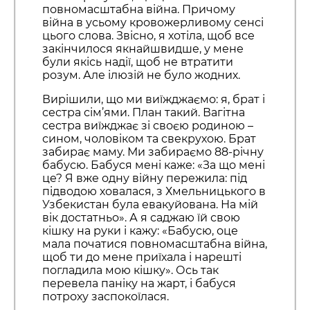
повномасштабна війна. Причому
війна в усьому кровожерливому сенсі
цього слова. Звісно, я хотіла, щоб все
закінчилося якнайшвидше, у мене
були якісь надії, щоб не втратити
розум. Але ілюзій не було жодних.
Вирішили, що ми виїжджаємо: я, брат і
сестра сім’ями. План такий. Вагітна
сестра виїжджає зі своєю родиною –
сином, чоловіком та свекрухою. Брат
забирає маму. Ми забираємо 88-річну
бабусю. Бабуся мені каже: «За що мені
це? Я вже одну війну пережила: під
підводою ховалася, з Хмельницького в
Узбекистан була евакуйована. На мій
вік достатньо». А я саджаю їй свою
кішку на руки і кажу: «Бабусю, оце
мала початися повномасштабна війна,
щоб ти до мене приїхала і нарешті
погладила мою кішку». Ось так
перевела паніку на жарт, і бабуся
потроху заспокоїлася.