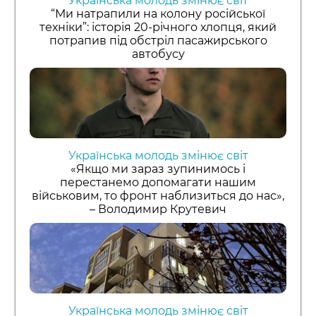
Українська молодь змінює світ
“Ми натрапили на колону російської
техніки”: історія 20-річного хлопця, який
потрапив під обстріл пасажирського
автобусу
Українська молодь змінює світ
«Якщо ми зараз зупинимось і
перестанемо допомагати нашим
військовим, то фронт наблизиться до нас»,
– Володимир Крутевич
Українська молодь змінює світ