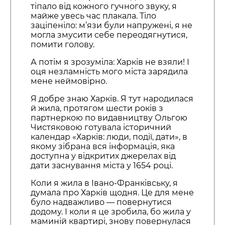
тіпало від кожного гучного звуку, я
майже увесь час плакала. Тіло
заціпеніло: м’язи були напружені, я не
могла змусити себе переодягнутися,
помити голову.
А потім я зрозуміла: Харків не взяли! І
оця незламність мого міста зарядила
мене неймовірно.
Я добре знаю Харків. Я тут народилася
й жила, протягом шести років з
партнеркою по видавництву Ольгою
Чистяковою готувала історичний
календар «Харків: люди, події, дати», в
якому зібрана вся інформація, яка
доступна у відкритих джерелах від
дати заснування міста у 1654 році.
Коли я жила в Івано-Франківську, я
думала про Харків щодня. Це для мене
було надважливо — повернутися
додому. І коли я це зробила, бо жила у
маминій квартирі, знову повернулася