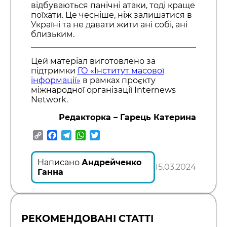
відбуваються панічні атаки, тоді краще
поїхати. Це чесніше, ніж залишатися в
Україні та не давати жити ані собі, ані
близьким.
Цей матеріал виготовлено за
підтримки
ГО «Інститут масової
інформації»
в рамках проєкту
міжнародної організації Internews
Network.
Редакторка – Гарець Катерина
Copy
Facebook
Telegram
WhatsApp
Twitter
Link
Написано
Андрейченко
15.03.2024
Ганна
РЕКОМЕНДОВАНІ СТАТТІ