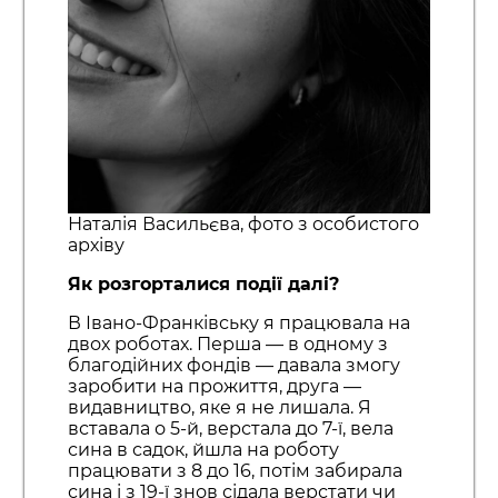
Наталія Васильєва, фото з особистого
архіву
Як розгорталися події далі?
В Івано-Франківську я працювала на
двох роботах. Перша — в одному з
благодійних фондів — давала змогу
заробити на прожиття, друга —
видавництво, яке я не лишала. Я
вставала о 5-й, верстала до 7-ї, вела
сина в садок, йшла на роботу
працювати з 8 до 16, потім забирала
сина і з 19-ї знов сідала верстати чи