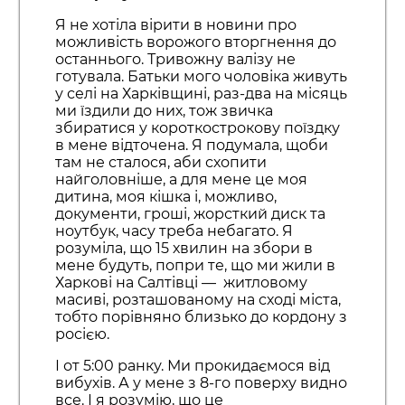
Я не хотіла вірити в новини про
можливість ворожого вторгнення до
останнього. Тривожну валізу не
готувала. Батьки мого чоловіка живуть
у селі на Харківщині, раз-два на місяць
ми їздили до них, тож звичка
збиратися у короткострокову поїздку
в мене відточена. Я подумала, щоби
там не сталося, аби схопити
найголовніше, а для мене це моя
дитина, моя кішка і, можливо,
документи, гроші, жорсткий диск та
ноутбук, часу треба небагато. Я
розуміла, що 15 хвилин на збори в
мене будуть, попри те, що ми жили в
Харкові на Салтівці — житловому
масиві, розташованому на сході міста,
тобто порівняно близько до кордону з
росією.
І от 5:00 ранку. Ми прокидаємося від
вибухів. А у мене з 8-го поверху видно
все. І я розумію, що це