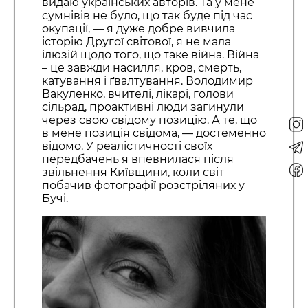
видаю українських авторів. Та у мене
сумнівів не було, що так буде під час
окупації, — я дуже добре вивчила
історію Другої світової, я не мала
ілюзій щодо того, що таке війна. Війна
– це завжди насилля, кров, смерть,
катування і ґвалтування. Володимир
Вакуленко, вчителі, лікарі, голови
сільрад, проактивні люди загинули
через свою свідому позицію. А те, що
в мене позиція свідома, — достеменно
відомо. У реалістичності своїх
передбачень я впевнилася після
звільнення Київщини, коли світ
побачив фотографії розстріляних у
Бучі.