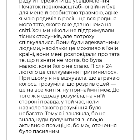
раду й пережити це усвідомлення.
Початок повномасштабної війни був
для мене й особистою травмою, адже
я маю родичів в росії – це вся родина
мого тата, якого вже давно нема на
світі. Хоч ми ніколи не підтримували
тісних стосунків, але потроху
спілкувалися. Вони були адекватними
людьми, наскільки це можливо в їхній
країні, вони мені розповідали про тата
те, що я знати не могла, бо була
малою, коли його не стало. Після 24
лютого це спілкування припинилося.
При цьому я не відчувала, що втрачаю
когось, і розуміла, що розрив оцей —
це на все життя, ну принаймні моє. До
того ж я одразу розуміла, на чиїй
стороні правда, у той час, коли
навколо такого розуміння було
небагато. Тому я і заклякла, бо не
знала, куди долучитися зі своєю
активною позицією, бо моє оточення
було пасивним.