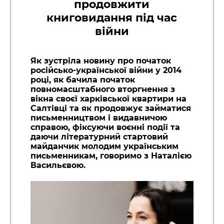
продовжити
книговидання під час
війни
Як зустріла новину про початок
російсько-української війни у 2014
році, як бачила початок
повномасштабного вторгнення з
вікна своєї харківської квартири на
Салтівці та як продовжує займатися
письменництвом і видавничою
справою, фіксуючи воєнні події та
даючи літературний стартовий
майданчик молодим українським
письменникам, говоримо з Наталією
Васильєвою.