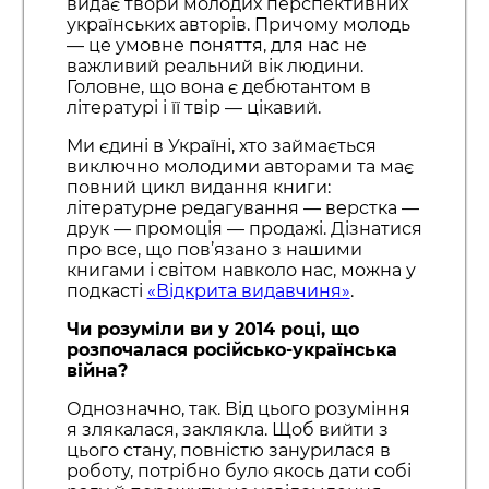
видає твори молодих перспективних
українських авторів. Причому молодь
— це умовне поняття, для нас не
важливий реальний вік людини.
Головне, що вона є дебютантом в
літературі і її твір — цікавий.
Ми єдині в Україні, хто займається
виключно молодими авторами та має
повний цикл видання книги:
літературне редагування — верстка —
друк — промоція — продажі. Дізнатися
про все, що пов’язано з нашими
книгами і світом навколо нас, можна у
подкасті
«Відкрита видавчиня»
.
Чи розуміли ви у 2014 році, що
розпочалася російсько-українська
війна?
Однозначно, так. Від цього розуміння
я злякалася, заклякла. Щоб вийти з
цього стану, повністю занурилася в
роботу, потрібно було якось дати собі