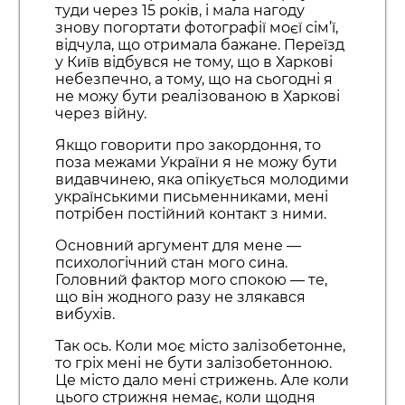
туди через 15 років, і мала нагоду
знову погортати фотографії моєї сім’ї,
відчула, що отримала бажане. Переїзд
у Київ відбувся не тому, що в Харкові
небезпечно, а тому, що на сьогодні я
не можу бути реалізованою в Харкові
через війну.
Якщо говорити про закордоння, то
поза межами України я не можу бути
видавчинею, яка опікується молодими
українськими письменниками, мені
потрібен постійний контакт з ними.
Основний аргумент для мене —
психологічний стан мого сина.
Головний фактор мого спокою — те,
що він жодного разу не злякався
вибухів.
Так ось. Коли моє місто залізобетонне,
то гріх мені не бути залізобетонною.
Це місто дало мені стрижень. Але коли
цього стрижня немає, коли щодня