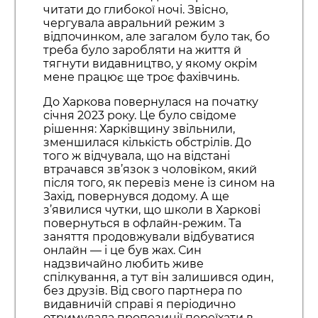
читати до глибокої ночі. Звісно,
чергувала авральний режим з
відпочинком, але загалом було так, бо
треба було заробляти на життя й
тягнути видавництво, у якому окрім
мене працює ще троє фахівчинь.
До Харкова повернулася на початку
січня 2023 року. Це було свідоме
рішення: Харківщину звільнили,
зменшилася кількість обстрілів. До
того ж відчувала, що на відстані
втрачався зв’язок з чоловіком, який
після того, як перевіз мене із сином на
Захід, повернувся додому. А ще
з’явилися чутки, що школи в Харкові
повернуться в офлайн-режим. Та
заняття продовжували відбуватися
онлайн — і це був жах. Син
надзвичайно любить живе
спілкування, а тут він залишився один,
без друзів. Від свого партнера по
видавничій справі я періодично
отримувала пропозиції переїхати в