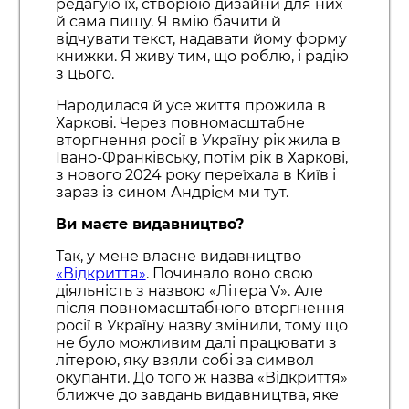
редагую їх, створюю дизайни для них
й сама пишу. Я вмію бачити й
відчувати текст, надавати йому форму
книжки. Я живу тим, що роблю, і радію
з цього.
Народилася й усе життя прожила в
Харкові. Через повномасштабне
вторгнення росії в Україну рік жила в
Івано-Франківську, потім рік в Харкові,
з нового 2024 року переїхала в Київ і
зараз із сином Андрієм ми тут.
Ви маєте видавництво?
Так, у мене власне видавництво
«Відкриття»
. Починало воно свою
діяльність з назвою «Літера V». Але
після повномасштабного вторгнення
росії в Україну назву змінили, тому що
не було можливим далі працювати з
літерою, яку взяли собі за символ
окупанти. До того ж назва «Відкриття»
ближче до завдань видавництва, яке