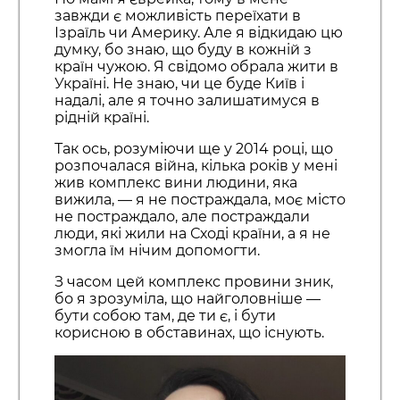
завжди є можливість переїхати в
Ізраїль чи Америку. Але я відкидаю цю
думку, бо знаю, що буду в кожній з
країн чужою. Я свідомо обрала жити в
Україні. Не знаю, чи це буде Київ і
надалі, але я точно залишатимуся в
рідній країні.
Так ось, розуміючи ще у 2014 році, що
розпочалася війна, кілька років у мені
жив комплекс вини людини, яка
вижила, — я не постраждала, моє місто
не постраждало, але постраждали
люди, які жили на Сході країни, а я не
змогла їм нічим допомогти.
З часом цей комплекс провини зник,
бо я зрозуміла, що найголовніше —
бути собою там, де ти є, і бути
корисною в обставинах, що існують.