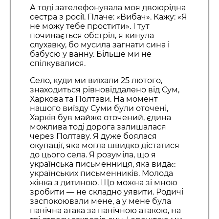
А тоді зателефонувала моя двоюрідна
сестра з росії. Плаче: «Вибач». Кажу: «Я
не можу тебе простити». І тут
починається обстріл, я кинула
слухавку, бо мусила загнати сина і
бабусю у ванну. Більше ми не
спілкувалися.
Село, куди ми виїхали 25 лютого,
знаходиться рівновіддалено від Сум,
Харкова та Полтави. На момент
нашого виїзду Суми були оточені,
Харків був майже оточений, єдина
можлива тоді дорога залишалася
через Полтаву. Я дуже боялася
окупації, яка могла швидко дістатися
до цього села. Я розуміла, що я
українська письменниця, яка видає
українських письменників. Молода
жінка з дитиною. Що можна зі мною
зробити — не складно уявити. Родичі
заспокоювали мене, а у мене була
панічна атака за панічною атакою, на