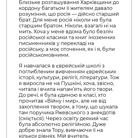
Близьке розташування Харківщини до
кордону багатьом її жителям давало
розуміння, що росія — дійсно старший
брат. Для мене росія ніколи не була
старшим братом. Ніколи, взагалі ні на
мить. Хоча у мене вдома було безліч
російської класики та книг іноземних
письменників у перекладі на
російську, а моє оточення, як і я, були
російськомовними.
Я навчалася в єврейській школі з
поглибленим вивченням єврейських
історії, культури, релігії, літератури. Тож
я виросла не на Пушкіні, хоча, звісно,
читала і вчила напам’ять його твори.
До речі, я була єдиною в класі, хто
прочитав «Війну і мир», але не від
захоплення твором, а тому, що шукала
там поручика Ржевського з анекдотів
(сміється). Через освіту деякий час
була абсолютно релігійною. Дуже
добре знала Тору, вивчаючи її на
кількох рівнях. Мій вчитель