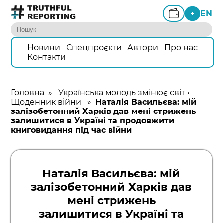
EN
+
Новини
Спецпроєкти
Автори
Про нас
Контакти
Головна
»
Українська молодь змінює світ
•
Щоденник війни
»
Наталія Васильєва: мій
залізобетонний Харків дав мені стрижень
залишитися в Україні та продовжити
книговидання під час війни
Наталія Васильєва: мій
залізобетонний Харків дав
мені стрижень
залишитися в Україні та