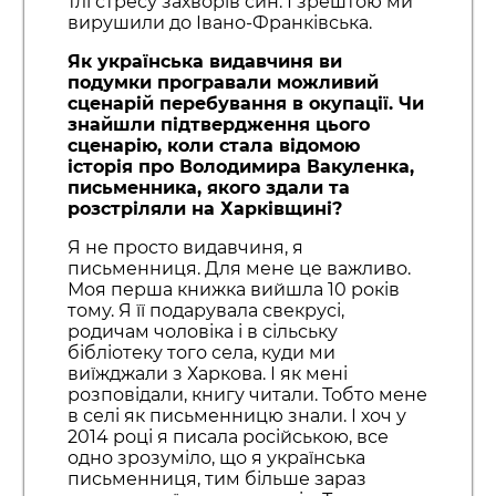
тлі стресу захворів син. І зрештою ми
вирушили до Івано-Франківська.
Як українська видавчиня ви
подумки програвали можливий
сценарій перебування в окупації. Чи
знайшли підтвердження цього
сценарію, коли стала відомою
історія про Володимира Вакуленка,
письменника, якого здали та
розстріляли на Харківщині?
Я не просто видавчиня, я
письменниця. Для мене це важливо.
Моя перша книжка вийшла 10 років
тому. Я її подарувала свекрусі,
родичам чоловіка і в сільську
бібліотеку того села, куди ми
виїжджали з Харкова. І як мені
розповідали, книгу читали. Тобто мене
в селі як письменницю знали. І хоч у
2014 році я писала російською, все
одно зрозуміло, що я українська
письменниця, тим більше зараз