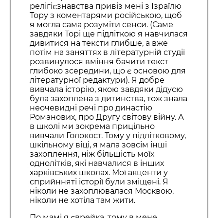
релігієзнавства привіз мені з Ізраїлю
Тору з коментарями російською, щоб
я могла сама розуміти сенси. (Саме
завдяки Торі ще підліткою я навчилася
дивитися на тексти глибше, а вже
потім на заняттях в літературній студії
розвинулося вміння бачити текст
глибоко зсередини, що є основою для
літературної редактури). Я добре
вивчала історію, якою завдяки дідусю
була захоплена з дитинства, тож знала
неочевидні речі про династію
Романових, про Другу світову війну. А
в школі ми зокрема прицільно
вивчали Голокост. Тому у підлітковому,
шкільному віці, я мала зовсім інші
захоплення, ніж більшість моїх
однолітків, які навчалися в інших
харківських школах. Мої акценти у
сприйнняті історії були зміщені. Я
ніколи не захоплювалася Москвою,
ніколи не хотіла там жити.
По мамі я єврейка, тому в мене