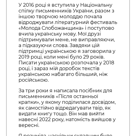
У 2016 році я вступила у Національну
спілку письменників України, разом з
іншою творчою молоддю почала
відроджувати літературний фестиваль
«Молода Слобожанщина» і поступово
вчила українську мову. Мої друзі
підтримували мене, не виправляючи,
а підказуючи слова. Завдяки цій
підтримці українською я заговорила у
2019 році, коли мені було 29 років.
Писати українською розпочала у 2018
році, і зараз мій доробок текстів
українською набагато більший, ніж
російською.
За три роки я написала посібник для
письменників «Після останньої
крапки», у якому поділилася досвідом,
як самостійно відредагувати твір, як
видати книгу тощо. Він мав вийти
навесні 2022 року, натомість вийшов у
вересні.
Я розуміла, наскільки складним буде