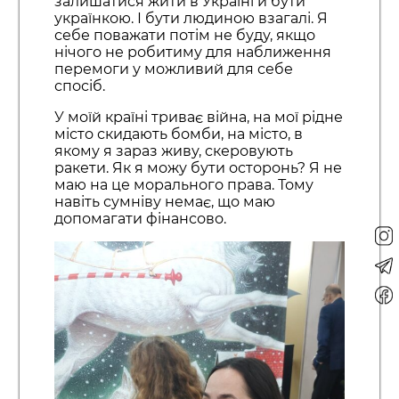
залишатися жити в Україні й бути
українкою. І бути людиною взагалі. Я
себе поважати потім не буду, якщо
нічого не робитиму для наближення
перемоги у можливий для себе
спосіб.
У моїй країні триває війна, на мої рідне
місто скидають бомби, на місто, в
якому я зараз живу, скеровують
ракети. Як я можу бути осторонь? Я не
маю на це морального права. Тому
навіть сумніву немає, що маю
допомагати фінансово.