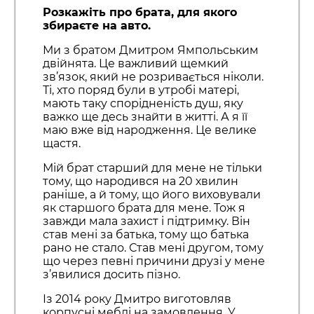
Розкажіть про брата, для якого
збираєте на авто.
Ми з братом Дмитром Ямпольським
двійнята. Це важливий щемкий
зв’язок, який не розривається ніколи.
Ті, хто поряд були в утробі матері,
мають таку спорідненість душ, яку
важко ще десь знайти в житті. А я її
маю вже від народження. Це велике
щастя.
Мій брат старший для мене не тільки
тому, що народився на 20 хвилин
раніше, а й тому, що його виховували
як старшого брата для мене. Тож я
завжди мала захист і підтримку. Він
став мені за батька, тому що батька
рано не стало. Став мені другом, тому
що через певні причини друзі у мене
з’явилися досить пізно.
Із 2014 року Дмитро виготовляв
корпусні меблі на замовлення. У