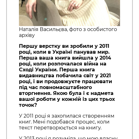
Наталія Васильєва, фото з особистого
архіву
Першу верстку ви зробили у 2011
році, коли в Україні панував мир.
Перша ваша книга вийшла у 2014
році, коли розпочалася війна на
Сході України. Перша книга
видавництва побачила світ у 2021
році, і ви продовжуєте працювати
під час повномасштабного
вторгнення. Якою була і є надмета
вашої роботи у кожній із цих трьох
точок?
У 2011 році я захопилася створенням
книг. Мені подобався процес, коли
текст перетворюється на книгу.
У 2013 році я розуміла, що мою власну