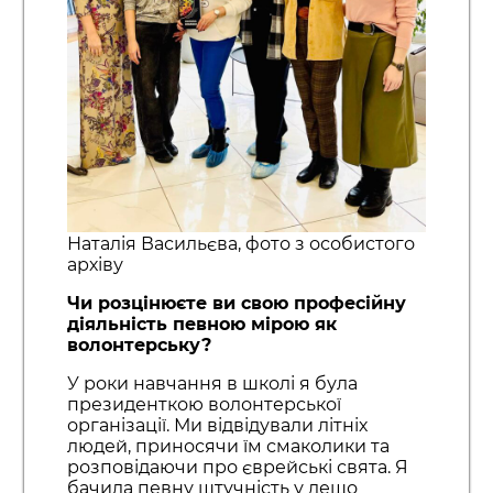
Наталія Васильєва, фото з особистого
архіву
Чи розцінюєте ви свою професійну
діяльність певною мірою як
волонтерську?
У роки навчання в школі я була
президенткою волонтерської
організації. Ми відвідували літніх
людей, приносячи їм смаколики та
розповідаючи про єврейські свята. Я
бачила певну штучність у дещо