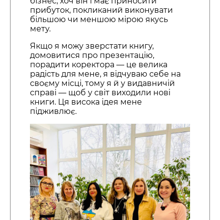
бізнес, хоч він і має приносити
прибуток, покликаний виконувати
більшою чи меншою мірою якусь
мету.
Якщо я можу зверстати книгу,
домовитися про презентацію,
порадити коректора — це велика
радість для мене, я відчуваю себе на
своєму місці, тому я й у видавничій
справі — щоб у світ виходили нові
книги. Ця висока ідея мене
підживлює.