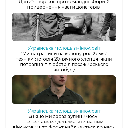
Даниїл Тюріков про командні збори й
привернення уваги донатерів
Українська молодь змінює світ
“Ми натрапили на колону російської
техніки”: історія 20-річного хлопця, який
потрапив під обстріл пасажирського
автобусу
Українська молодь змінює світ
«Якщо ми зараз зупинимось і
перестанемо допомагати нашим
військовим, то фронт наблизиться до нас»,