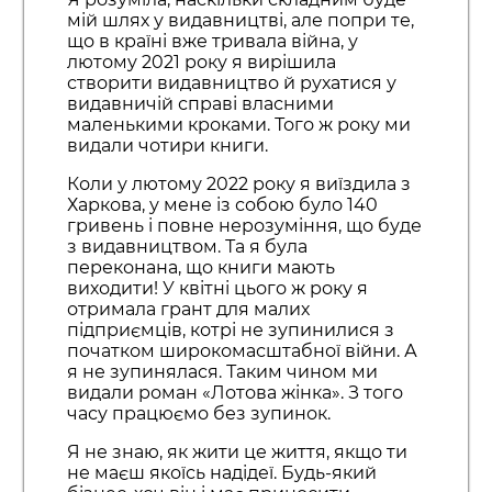
мій шлях у видавництві, але попри те,
що в країні вже тривала війна, у
лютому 2021 року я вирішила
створити видавництво й рухатися у
видавничій справі власними
маленькими кроками. Того ж року ми
видали чотири книги.
Коли у лютому 2022 року я виїздила з
Харкова, у мене із собою було 140
гривень і повне нерозуміння, що буде
з видавництвом. Та я була
переконана, що книги мають
виходити! У квітні цього ж року я
отримала грант для малих
підприємців, котрі не зупинилися з
початком широкомасштабної війни. А
я не зупинялася. Таким чином ми
видали роман «Лотова жінка». З того
часу працюємо без зупинок.
Я не знаю, як жити це життя, якщо ти
не маєш якоїсь надідеї. Будь-який