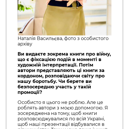
Наталія Васильєва, фото з особистого
архіву
Ви видаєте зокрема книги про війну,
що є фіксацією подій в моменті в
художній інтерпретації. Потім
автори представляють ці книги за
кордоном, розповідаючи світу про
нашу боротьбу. Чи берете ви
безпосередню участь у такій
промоції?
Особисто я цього не роблю. Але це
роблять автори з моєю допомогою. Я
зосереджена на тому, щоб книги
розповсюджувалися по всій Україні,
щоб наші презентації відбувалися в