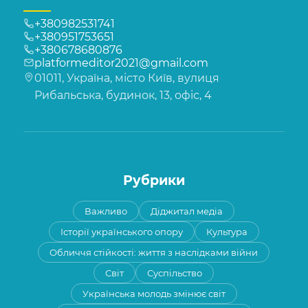
+380982531741
+380951753651
+380678680876
platformeditor2021@gmail.com
01011, Україна, місто Київ, вулиця
Рибальська, будинок, 13, офіс, 4
Рубрики
Важливо
Діджитал медіа
Історії українського опору
Культура
Обличчя стійкості: життя з наслідками війни
Світ
Суспільство
Українська молодь змінює світ