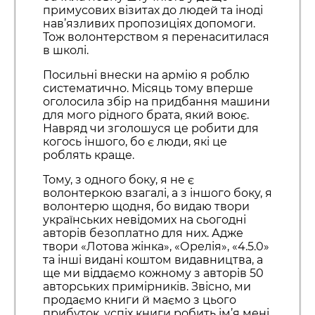
примусових візитах до людей та іноді
нав’язливих пропозиціях допомоги.
Тож волонтерством я перенаситилася
в школі.
Посильні внески на армію я роблю
систематично. Місяць тому вперше
оголосила збір на придбання машини
для мого рідного брата, який воює.
Навряд чи зголошуся це робити для
когось іншого, бо є люди, які це
роблять краще.
Тому, з одного боку, я не є
волонтеркою взагалі, а з іншого боку, я
волонтерю щодня, бо видаю твори
українських невідомих на сьогодні
авторів безоплатно для них. Адже
твори «Лотова жінка», «Орелія», «4.5.0»
та інші видані коштом видавництва, а
ще ми віддаємо кожному з авторів 50
авторських примірників. Звісно, ми
продаємо книги й маємо з цього
прибуток, успіх книги робить ім’я мені