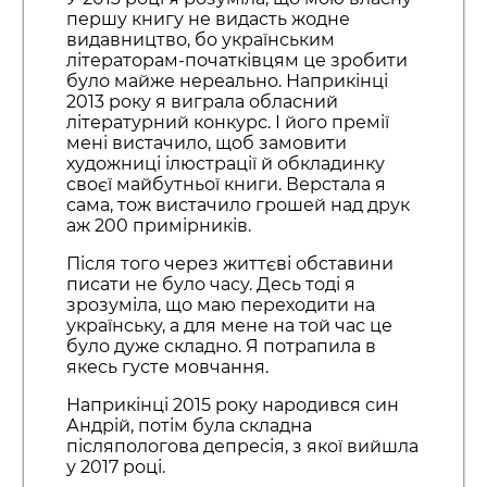
першу книгу не видасть жодне
видавництво, бо українським
літераторам-початківцям це зробити
було майже нереально. Наприкінці
2013 року я виграла обласний
літературний конкурс. І його премії
мені вистачило, щоб замовити
художниці ілюстрації й обкладинку
своєї майбутньої книги. Верстала я
сама, тож вистачило грошей над друк
аж 200 примірників.
Після того через життєві обставини
писати не було часу. Десь тоді я
зрозуміла, що маю переходити на
українську, а для мене на той час це
було дуже складно. Я потрапила в
якесь густе мовчання.
Наприкінці 2015 року народився син
Андрій, потім була складна
післяпологова депресія, з якої вийшла
у 2017 році.