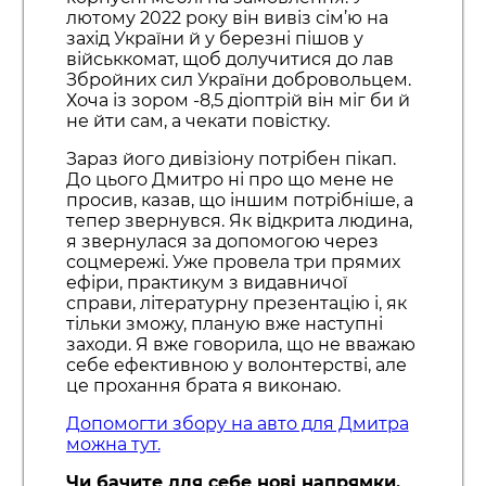
лютому 2022 року він вивіз сім’ю на
захід України й у березні пішов у
військкомат, щоб долучитися до лав
Збройних сил України добровольцем.
Хоча із зором -8,5 діоптрій він міг би й
не йти сам, а чекати повістку.
Зараз його дивізіону потрібен пікап.
До цього Дмитро ні про що мене не
просив, казав, що іншим потрібніше, а
тепер звернувся. Як відкрита людина,
я звернулася за допомогою через
соцмережі. Уже провела три прямих
ефіри, практикум з видавничої
справи, літературну презентацію і, як
тільки зможу, планую вже наступні
заходи. Я вже говорила, що не вважаю
себе ефективною у волонтерстві, але
це прохання брата я виконаю.
Допомогти збору на авто для Дмитра
можна тут.
Чи бачите для себе нові напрямки,