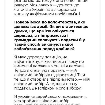
різних містах. Тож у мене дещо інший
ракурс. Моя задача — донести до
читача в Україні та за кордоном
книжку як фізичний носій пам’яті.
Повернімося до волонтерства, яке
допомагає армії. Як ви ставитеся до
думки, що армією опікується
держава, а підприємства і
громадяни сплачують податки й у
такий спосіб виконують свої
зобов’язання перед країною?
Я маю дорослу позицію, не
інфантильну. Ніхто нічого нікому не
винен: ні держава мені, ні я державі.
Те, що я сплачую податки, — мій
свідомий вибір як підприємиці. Та й
те, що я створила підприємство, — мій
свідомий вибір. А те, що я плачу
податки, є наслідком мого вибору.
Я українка єврейського походження,
яка зробила свідомий вибір