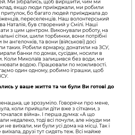
й. Ми зібрались, щоб вирішити, чим ми
клад, якщо люди приїжджали, ми робили
ти притулок, бо багато людей приїжджала до
іженців, переселенців. Наш волонтерський
а Наталія, був створений у Смілі. Наші
ати з цим центром. Виконували роботу, на
альні сітки, шили торбинки, вони потрібні
їм ангелочків, та вони (військові) досі
ли таких. Робили ярмарку, донатили на ЗСУ,
ирали банки по домах, сусідам, носили в
и. Коли Миколаїв залишився без води, ми
нювати водою. Працювали по можливості.
гаємо один одному, робимо іграшки, щоб
ЗСУ.
ались у ваше життя та чи були Ви готові до
зненацька, це зрозуміло. Говорячи про мене,
ула, коли прийшли діти вже з сітками, з
почалася війна». І перша думка: «А що
ли недалеко, тоді всі почули, але нікуди ми
и не виїхали, ми були усі дома на місці. Так і
виїхала, друзі тут сидять теж. Всі майже