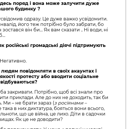
 десь поряд і вона може залучити дуже
ашого будинку ?
 усвідомив одразу. Це дуже важко усвідомити.
інвалід, його теж потрібно було забрати, бо
н зостався він би… Як вам сказати .. Ні води, ні
б…
як російські громадські діячі підтримують
Негативно.
 людям повідомляти в своїх акаунтах і
 якості протесту або вводити соціальне
і відбуваються?
ба закривати. Потрібно, щоб всі знали про
дити приклади. Але до них не доходить, так би
. Ми – не брати зараз (
з росіянами –
е така в них диктатура, бояться вони всього,
льноти, що це війна, це лихо. Діти в садочки
овищах. Як це не доводити?