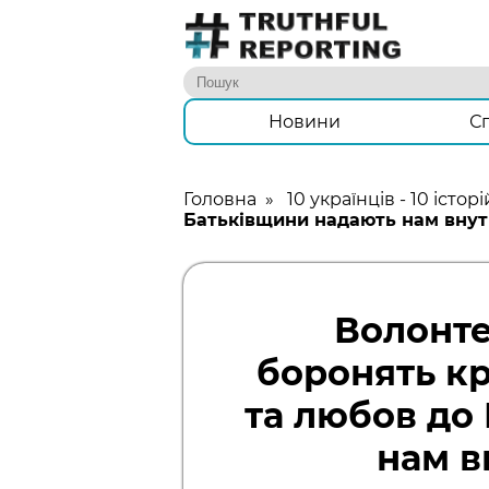
Новини
С
Головна
»
10 українців - 10 історі
Батьківщини надають нам вну
Волонте
боронять кр
та любов до
нам в