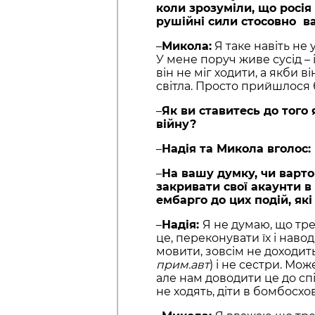
коли зрозуміли, що росія
рушійні сили стосовно в
–
Микола:
Я таке навіть не
У мене поруч живе сусід – 
він не міг ходити, а якби ві
світла. Просто прийшлося 
–
Як ви ставитесь до того 
війну?
–
Надія та Микола вголос:
–
На вашу думку, чи варто
закривати свої акаунти в
ембарго до цих подій, як
–
Надія:
Я не думаю, що тре
це, переконувати їх і наво
мовити, зовсім не доходить
прим.авт
) і не сестри. Мож
але нам доводити це до спі
не ходять, діти в бомбосх