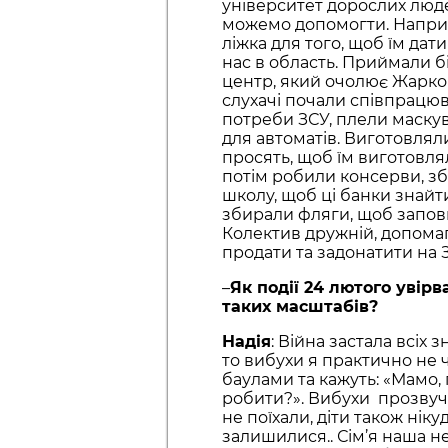
університет дорослих люде
можемо допомогти. Напри
ліжка для того, щоб їм да
нас в область. Приймали б
центр, який очолює Жарков
слухачі почали співпрацюв
потреби ЗСУ, плели маскув
для автоматів. Виготовляли 
просять, щоб їм виготовля
потім робили консерви, зб
школу, щоб ці банки знайт
збирали фляги, щоб запов
Колектив дружній, допома
продати та задонатити на 
–
Як події 24 лютого увірв
таких масштабів?
Надія
: Війна застала всіх 
то вибухи я практично не ч
баулами та кажуть: «Мамо, 
робити?». Вибухи прозвуча
не поїхали, діти також нікуд
залишилися.. Сім’я наша не 