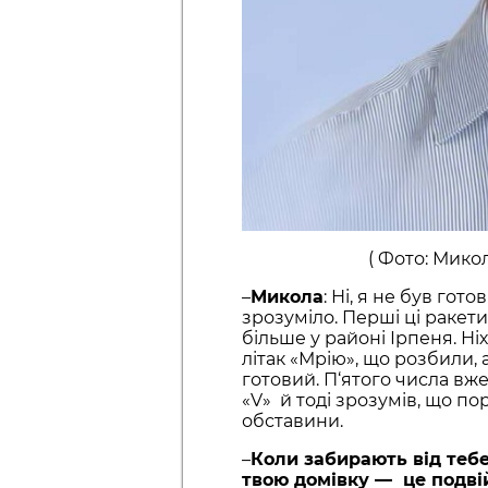
( Фото: Мико
–
Микола
: Ні, я не був гот
зрозуміло. Перші ці ракети
більше у районі Ірпеня. Ні
літак «Мрію», що розбили, 
готовий. П‘ятого числа вже
«V» й тоді зрозумів, що по
обставини.
–
Коли забирають від тебе 
твою домівку — це подвій