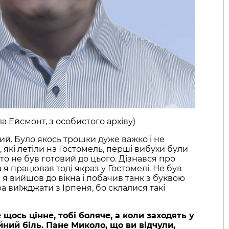
ла Ейсмонт, з особистого архіву)
овий. Було якось трошки дуже важко і не
, які летіли на Гостомель, перші вибухи були
хто не був готовий до цього. Дізнався про
а я працював тоді якраз у Гостомелі. Не був
 я вийшов до вікна і побачив танк з буквою
ра виїжджати з Ірпеня, бо склалися такі
щось цінне, тобі боляче, а коли заходять у
ний біль. Пане Миколо, що ви відчули,