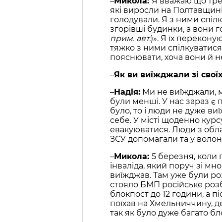
–
Микола:
Я вважаю що треб
які виросли на Полтавщині
голодували. Я з ними спілк
згорівші будинки, а вони го
прим. авт.
)». Я їх перекону
тяжко з ними спілкуватися,
пояснювати, хоча вони й не
–
Як ви виїжджали зі своїх
–
Надія:
Ми не виїжджали, ми
були менші. У нас зараз є 
було, то і люди не дуже в
себе. У місті щоденно кур
евакуюватися. Люди з облас
ЗСУ допомагали та у воло
–
Микола:
5 березня, коли п
інваліда, який поруч зі мн
виїжджав. Там уже були ро
стояло БМП російське розб
блокпост до 12 години, а п
поїхав на Хмельниччину, де
так як було дуже багато бл