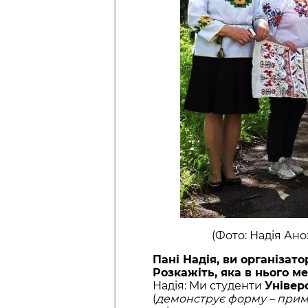
(Фото: Надія Ано
Пані Надія, ви організат
Розкажіть, яка в нього м
Надія: Ми студенти
Універ
(
демонструє форму – прим.