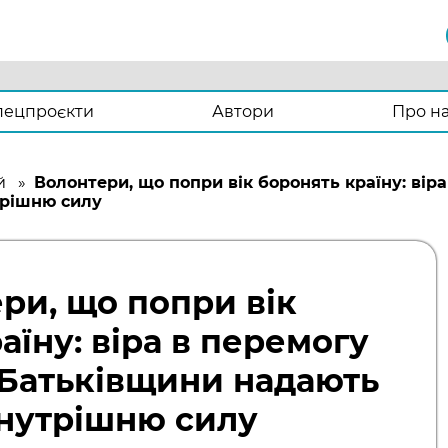
пецпроєкти
Автори
Про н
й
»
Волонтери, що попри вік боронять країну: вір
трішню силу
ри, що попри вік
аїну: віра в перемогу
 Батьківщини надають
нутрішню силу