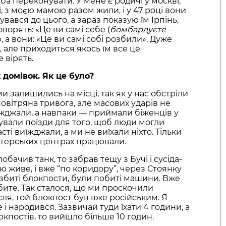
а переконувати. У мене є родичі у москві,
, з моєю мамою разом жили, і у 47 році вони
увався до цього, а зараз показую їм Ірпінь,
ворять: «Це ви самі себе (
бомбардуєте –
ю, а вони: «Це ви самі собі розбили». Дуже
 але приходиться якось їм все це
 вірять.
 домівок. Як це було?
 залишились на місці, так як у нас обстріли
повітряна тривога, але масових ударів не
иїжджали, а навпаки — приймали біженців у
сували поїзди для того, щоб люди могли
ті виїжджали, а ми не виїхали ніхто. Тільки
нтерських центрах працювали.
обачив танк, то забрав тещу з Бучі і сусіда-
ою живе, і вже “по коридору”, через Стоянку
збиті блокпости, були побиті машини. Вже
ите. Так сталося, що ми проскочили
ісля, той блокпост був вже російським. Я
 і народився. Зазвичай туди їхати 4 години, а
окпостів, то вийшло більше 10 годин.