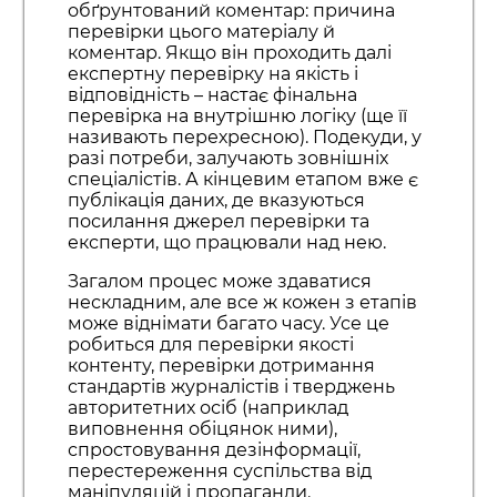
обґрунтований коментар: причина
перевірки цього матеріалу й
коментар. Якщо він проходить далі
експертну перевірку на якість і
відповідність – настає фінальна
перевірка на внутрішню логіку (ще її
називають перехресною). Подекуди, у
разі потреби, залучають зовнішніх
спеціалістів. А кінцевим етапом вже є
публікація даних, де вказуються
посилання джерел перевірки та
експерти, що працювали над нею.
Загалом процес може здаватися
нескладним, але все ж кожен з етапів
може віднімати багато часу. Усе це
робиться для перевірки якості
контенту, перевірки дотримання
стандартів журналістів і тверджень
авторитетних осіб (наприклад
виповнення обіцянок ними),
спростовування дезінформації,
перестереження суспільства від
маніпуляцій і пропаганди.