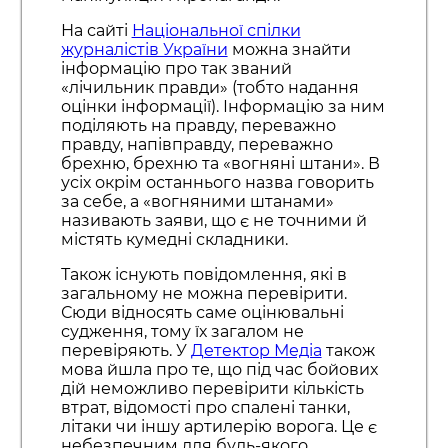
На сайті
Національної спілки
журналістів України
можна знайти
інформацію про так званий
«лічильник правди» (тобто надання
оцінки інформації). Інформацію за ним
поділяють на правду, переважно
правду, напівправду, переважно
брехню, брехню та «вогняні штани». В
усіх окрім останнього назва говорить
за себе, а «вогняними штанами»
називають заяви, що є не точними й
містять кумедні складники.
Також існують повідомлення, які в
загальному не можна перевірити.
Сюди відносять саме оцінювальні
судження, тому їх загалом не
перевіряють. У
Детектор Медіа
також
мова йшла про те, що під час бойових
дій неможливо перевірити кількість
втрат, відомості про спалені танки,
літаки чи іншу артилерію ворога. Це є
небезпечним для будь-якого