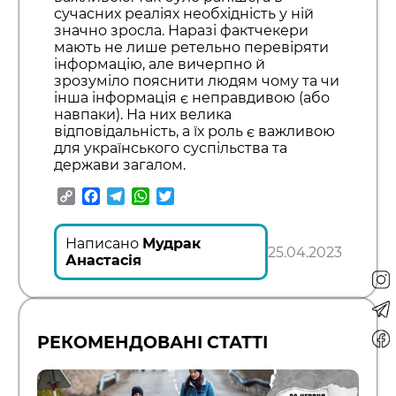
сучасних реаліях необхідність у ній
значно зросла. Наразі фактчекери
мають не лише ретельно перевіряти
інформацію, але вичерпно й
зрозуміло пояснити людям чому та чи
інша інформація є неправдивою (або
навпаки). На них велика
відповідальність, а їх роль є важливою
для українського суспільства та
держави загалом.
Copy
Facebook
Telegram
WhatsApp
Twitter
Link
Написано
Мудрак
25.04.2023
Анастасія
РЕКОМЕНДОВАНІ СТАТТІ