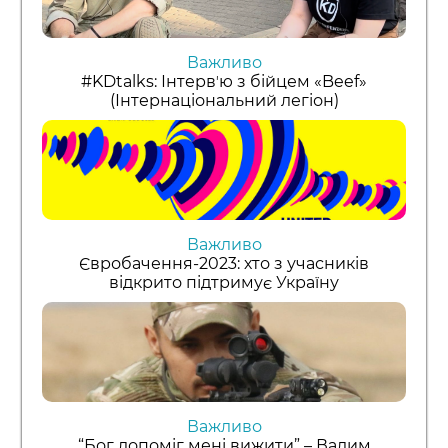
Важливо
#KDtalks: Інтервʼю з бійцем «Beef»
(Інтернаціональний легіон)
Важливо
Євробачення-2023: хто з учасників
відкрито підтримує Україну
Важливо
“Бог допоміг мені вижити” – Вадим