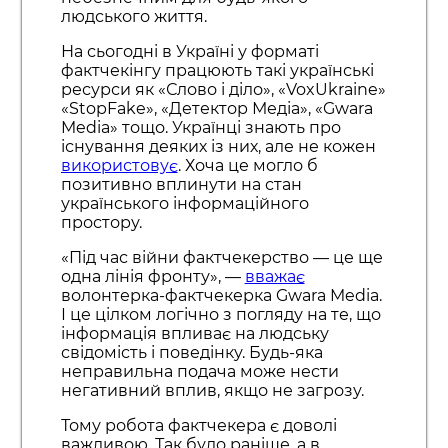
людського життя.
На сьогодні в Україні у форматі
фактчекінгу працюють такі українські
ресурси як «Слово і діло», «VoxUkraine»
«StopFake», «Детектор Медіа», «Gwara
Media» тощо. Українці знають про
існування деяких із них, але не кожен
використовує
. Хоча це могло б
позитивно вплинути на стан
українського інформаційного
простору.
«Під час війни фактчекерство — це ще
одна лінія фронту», —
вважає
волонтерка-фактчекерка Gwara Media.
І це цілком логічно з погляду на те, що
інформація впливає на людську
свідомість і поведінку. Будь-яка
неправильна подача може нести
негативний вплив, якщо не загрозу.
Тому робота фактчекера є доволі
важливою. Так було раніше, а в