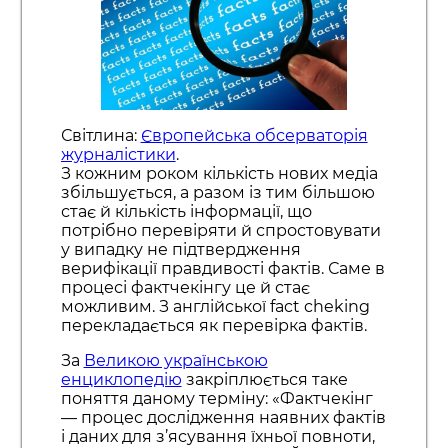
Світлина:
Європейська обсерваторія
журналістики
.
З кожним роком кількість нових медіа
збільшується, а разом із тим більшою
стає й кількість інформації, що
потрібно перевіряти й спростовувати
у випадку не підтвердження
верифікації правдивості фактів. Саме в
процесі фактчекінгу це й стає
можливим. З англійської fact cheking
перекладається як перевірка фактів.
За
Великою українською
енциклопедію
закріплюється таке
поняття даному терміну: «Фактчекінг
— процес дослідження наявних фактів
і даних для з’ясування їхньої повноти,