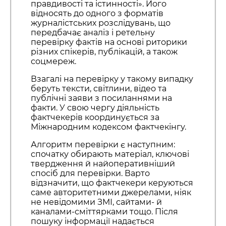
правдивості та істинності». Його
відносять до одного з форматів
журналістських розслідувань, що
передбачає аналіз і ретельну
перевірку фактів на основі риторики
різних спікерів, публікацій, а також
соцмереж.
Взагалі на перевірку у такому випадку
беруть тексти, світлини, відео та
публічні заяви з посиланнями на
факти. У свою чергу діяльність
фактчекерів координується за
Міжнародним кодексом фактчекінгу.
Алгоритм перевірки є наступним:
спочатку обирають матеріал, ключові
твердження й найоперативніший
спосіб для перевірки. Варто
відзначити, що фактчекери керуються
саме авторитетними джерелами, ніяк
не невідомими ЗМІ, сайтами- й
каналами-сміттярками тощо. Після
пошуку інформації надається