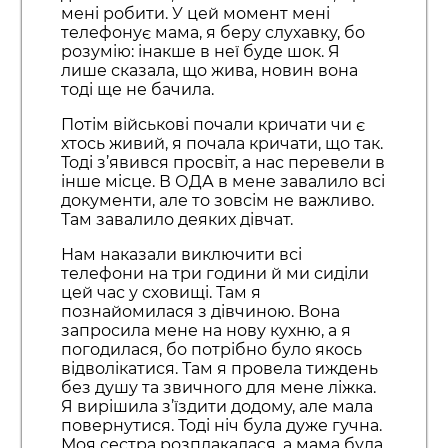
мені робити. У цей момент мені
телефонує мама, я беру слухавку, бо
розумію: інакше в неї буде шок. Я
лише сказала, що жива, новин вона
тоді ще не бачила.
Потім військові почали кричати чи є
хтось живий, я почала кричати, що так.
Тоді з’явився просвіт, а нас перевели в
інше місце. В ОДА в мене завалило всі
документи, але то зовсім не важливо.
Там завалило деяких дівчат.
Нам наказали виключити всі
телефони на три години й ми сиділи
цей час у сховищі. Там я
познайомилася з дівчиною. Вона
запросила мене на нову кухню, а я
погодилася, бо потрібно було якось
відволікатися. Там я провела тиждень
без душу та звичного для мене ліжка.
Я вирішила з’їздити додому, але мала
повернутися. Тоді ніч була дуже гучна.
Моя сестра розплакалася, а мама була