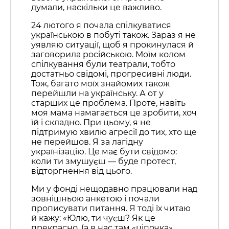
думали, наскільки це важливо.
24 лютого я почала спілкуватися
українською в побуті також. Зараз я не
уявляю ситуації, щоб я прокинулася й
заговорила російською. Моїм колом
спілкування були театрали, тобто
достатньо свідомі, прогресивні люди.
Тож, багато моїх знайомих також
перейшли на українську. А от у
старших це проблема. Проте, навіть
моя мама намагається це зробити, хоч
їй і складно. При цьому, я не
підтримую хвилю агресії до тих, хто ще
не перейшов. Я за лагідну
українізацію. Це має бути свідомо:
коли ти змушуєш — буде протест,
відторгнення від цього.
Ми у фонді нещодавно працювали над
зовнішньою анкетою і почали
прописувати питання. Я тоді їх читаю
й кажу: «Юлю, ти чуєш? Як це
прекрасно, (а в нас там «ціпочка»,