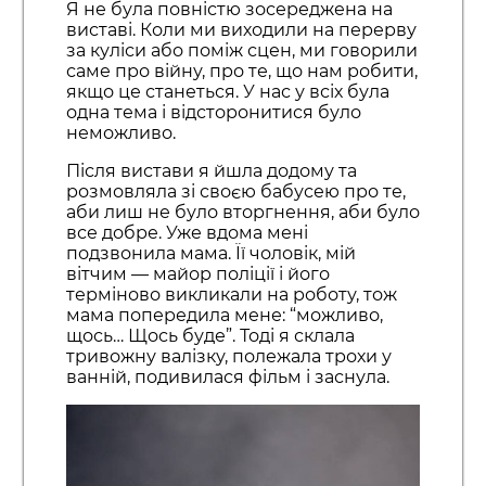
Я не була повністю зосереджена на
виставі. Коли ми виходили на перерву
за куліси або поміж сцен, ми говорили
саме про війну, про те, що нам робити,
якщо це станеться. У нас у всіх була
одна тема і відсторонитися було
неможливо.
Після вистави я йшла додому та
розмовляла зі своєю бабусею про те,
аби лиш не було вторгнення, аби було
все добре. Уже вдома мені
подзвонила мама. Її чоловік, мій
вітчим — майор поліції і його
терміново викликали на роботу, тож
мама попередила мене: “можливо,
щось… Щось буде”. Тоді я склала
тривожну валізку, полежала трохи у
ванній, подивилася фільм і заснула.