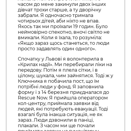
часом до мене закинули двох інших
дівчат трохи старше, а ту дворічну
забрали. Я одночасно тримала
чотирьох дітей, аби ніхто не впав.
Якось так ми проїхали 19 годин. Було
неймовірно спекотно, вночі світло не
вмикали. Коли я їхала, то розуміла:
«Якщо зараз щось станеться, то люди
просто задавлять один одного».
Спочатку у Львові я волонтерила в
«Крилах надії». Ми перебирали ліки на
передову. Потім я плела сітки, і в
цілому, шукала, чим зайнятися. Тоді ж у
Ключника я побачила пост, що їм
потрібні люди у фонд. Я заповнила
форму і з 14 березня приєдналася до
Rescue Now. Я прийшла оператором
кол-центру, приймала заявки від
людей, які потребують евакуації. Тоді
взагалі була інакша ситуація, не як
зараз. Люди дзвонили в паніці,
плакали. З часом ми ще почали