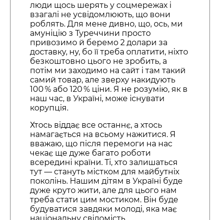
люди щось шерять у соцмережах і
взагалі не усвідомлюють, що вони
роблять. Для мене дивно, що, ось, ми
амуніцію з Туреччини просто
привозимо й беремо 2 долари за
доставку, ну, бо її треба оплатити, ніхто
безкоштовно цього не зробить, а
потім ми заходимо на сайт і там такий
самий товар, але зверху накидують
100 % або 120 % ціни. Я не розумію, як в
наш час, в Україні, може існувати
корупція.
Хтось віддає все останнє, а хтось
намагається на всьому нажитися. Я
вважаю, що після перемоги на нас
чекає ще дуже багато роботи
всередині країни. Ті, хто залишаться
тут — стануть містком для майбутніх
поколінь. Нашим дітям в Україні буде
дуже круто жити, але для цього нам
треба стати цим мостиком. Він буде
будуватися завдяки молоді, яка має
національну свідомість.