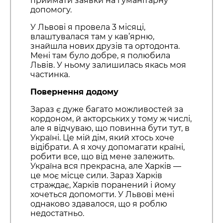
приймати заявки на гуманітарну
допомогу.
У Львові я провела 3 місяці,
влаштувалася там у кав’ярню,
знайшла нових друзів та ортодонта.
Мені там було добре, я полюбила
Львів. У ньому залишилась якась моя
частинка.
Повернення додому
Зараз є дуже багато можливостей за
кордоном, й акторських у тому ж числі,
але я відчуваю, що повинна бути тут, в
Україні. Це мій дім, який хтось хоче
відібрати. А я хочу допомагати країні,
робити все, що від мене залежить.
Україна вся прекрасна, але Харків —
це моє місце сили. Зараз Харків
страждає, Харків поранений і йому
хочеться допомогти. У Львові мені
однаково здавалося, що я роблю
недостатньо.