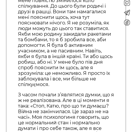
мене повністю змінилося коло
спілкування. До цього були родичі і
друзі в рашці. Вони там намагалися
мені пояснити щось, хоча тут
пояснювати нічого. Я не розуміла, як
люди можуть до цього так ставитися.
Якби мою родину закидали ракетами
та бомбами, то я б зробила все, аби
допомогти. Я була б активним
учасником, а не пасивним. Навіть,
якби я була в іншій країні. Ти або щось
робиш, або ні. У мене було пів дня
спроб пояснити їм щось, але я
зрозуміла: це неможливо. Я просто їх
заблокувала і все, ми більше не
спілкуємося.
З часом почали з’являтися думки, що я
ж не реалізована. Але в ці моменти я
така: «Стоп, Катю, про що ти думаєш?
Війна не закінчилася. Це зараз не на
часі». Моя психологиня говорить, що
це нормальний стан і нормально
думати і про себе також, але я все