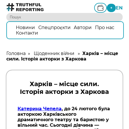
EN
+
Новини
Спецпроєкти
Автори
Про нас
Контакти
Головна
»
Щоденник війни
»
Харків – місце
сили. Історія акторки з Харкова
Харків – місце сили.
Історія акторки з Харкова
Катерина Чепела
, до 24 лютого була
акторкою Харківського
драматичного театру та баристою у
вільний час. Сьогодні дівчина —