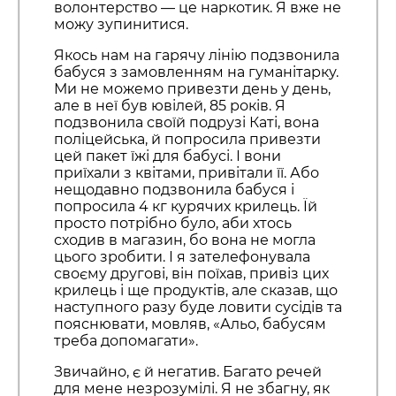
волонтерство — це наркотик. Я вже не
можу зупинитися.
Якось нам на гарячу лінію подзвонила
бабуся з замовленням на гуманітарку.
Ми не можемо привезти день у день,
але в неї був ювілей, 85 років. Я
подзвонила своїй подрузі Каті, вона
поліцейська, й попросила привезти
цей пакет їжі для бабусі. І вони
приїхали з квітами, привітали її. Або
нещодавно подзвонила бабуся і
попросила 4 кг курячих крилець. Їй
просто потрібно було, аби хтось
сходив в магазин, бо вона не могла
цього зробити. І я зателефонувала
своєму другові, він поїхав, привіз цих
крилець і ще продуктів, але сказав, що
наступного разу буде ловити сусідів та
пояснювати, мовляв, «Альо, бабусям
треба допомагати».
Звичайно, є й негатив. Багато речей
для мене незрозумілі. Я не збагну, як