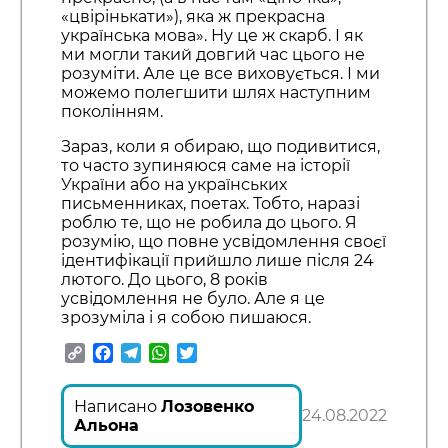
«цвірінькати»), яка ж прекрасна
українська мова». Ну це ж скарб. І як
ми могли такий довгий час цього не
розуміти. Але це все виховується. І ми
можемо полегшити шлях наступним
поколінням.
Зараз, коли я обираю, що подивитися,
то часто зупиняюся саме на історії
України або на українських
письменниках, поетах. Тобто, наразі
роблю те, що не робила до цього. Я
розумію, що повне усвідомлення своєї
ідентифікації прийшло лише після 24
лютого. До цього, 8 років
усвідомлення не було. Але я це
зрозуміла і я собою пишаюся.
Copy
Facebook
Telegram
WhatsApp
Twitter
Link
Написано
Лозовенко
24.08.2022
Альона