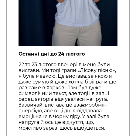
Останні дні до 24 лютого
22 та 23 лютого ввечері в мене були
вистави. Ми тоді грали «Лісову пісню»,
я була мавкою. Це вистава, за якою я
дуже сумую й дуже хотіла б зіграти ще
раз саме в Харкові. Там був дуже
символічний текст, але тоді і в залі, і
серед акторів відчувалася напруга.
Зазвичай, вистава це взаємообмін
енергією, але в ці дні я віддавала
емоції наче в чорну діру. У залі була
напруга й ось це відчуття, що,
можливо зараз, щось відбудеться.