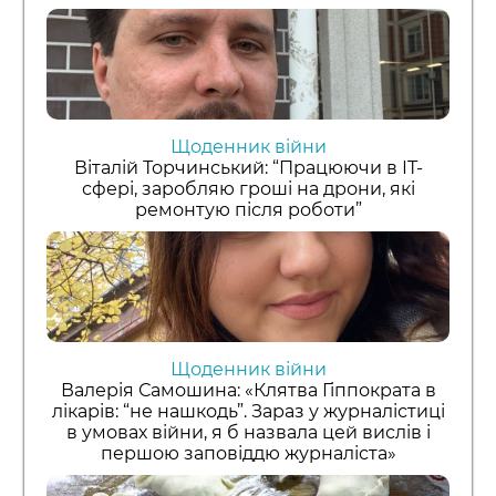
Щоденник війни
Віталій Торчинський: “Працюючи в ІТ-
сфері, заробляю гроші на дрони, які
ремонтую після роботи”
Щоденник війни
Валерія Самошина: «Клятва Гіппократа в
лікарів: “не нашкодь”. Зараз у журналістиці
в умовах війни, я б назвала цей вислів і
першою заповіддю журналіста»