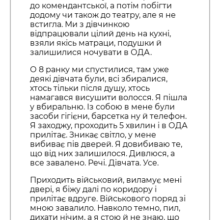
до комендантської, а потім побігти
додому чи також до театру, але я не
встигла. Ми з дівчинкою
відпрацювали цілий день на кухні,
взяли якісь матраци, подушки й
залишилися ночувати в ОДА.
О 8 ранку ми спустилися, там уже
деякі дівчата були, всі збиралися,
хтось тільки після душу, хтось
намагався висушити волосся. Я пішла
у вбиральню. Із собою в мене були
засоби гігієни, барсетка ну й телефон.
Я заходжу, проходить 5 хвилин і в ОДА
прилітає. Зникає світло, у мене
вибиває пів дверей. Я довибиваю те,
що від них залишилося. Дивлюся, а
все завалено. Речі. Дівчата. Усе.
Приходить військовий, виламує мені
двері, я біжу далі по коридору і
прилітає вдруге. Військового поряд зі
мною завалило. Навколо темно, пил,
дихати нічим, а я стою й не знаю, що