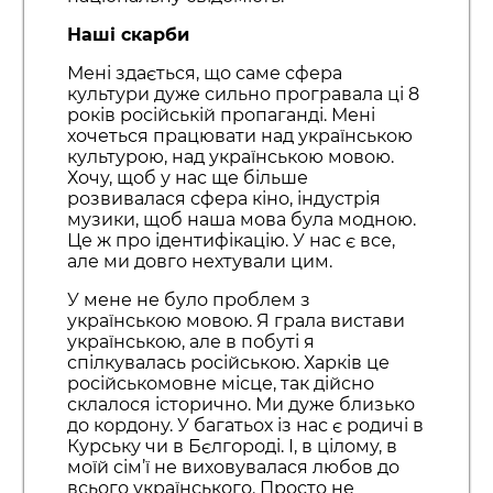
Наші скарби
Мені здається, що саме сфера
культури дуже сильно програвала ці 8
років російській пропаганді. Мені
хочеться працювати над українською
культурою, над українською мовою.
Хочу, щоб у нас ще більше
розвивалася сфера кіно, індустрія
музики, щоб наша мова була модною.
Це ж про ідентифікацію. У нас є все,
але ми довго нехтували цим.
У мене не було проблем з
українською мовою. Я грала вистави
українською, але в побуті я
спілкувалась російською. Харків це
російськомовне місце, так дійсно
склалося історично. Ми дуже близько
до кордону. У багатьох із нас є родичі в
Курську чи в Бєлгороді. І, в цілому, в
моїй сім’ї не виховувалася любов до
всього українського. Просто не