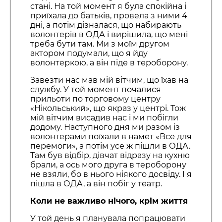
стані. На той момент я була спокійна і
приїхала до батьків, провела з ними 4
дні, а потім дізналася, що набирають
волонтерів в ОДА і вирішила, що мені
треба бути там. Ми з моїм другом
актором подумали, що я йду
волонтеркою, а він піде в тероборону.
Завезти нас мав мій вітчим, що їхав на
службу. У той момент почалися
прильоти по торговому центру
«Нікольський», що якраз у центрі. Тож
мій вітчим висадив нас і ми побігли
додому. Наступного дня ми разом із
волонтерами поїхали в намет «Все для
перемоги», а потім усе ж пішли в ОДА.
Там був відбір, дівчат відразу на кухню
брали, а ось мого друга в тероборону
не взяли, бо в нього ніякого досвіду. І я
пішла в ОДА, а він побіг у театр.
Коли не важливо нічого, крім життя
У той день я планувала попрацювати