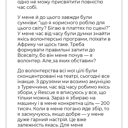
одно не можу присвятити повністю
час собі.
У мене й до цього завжди були
сумніви: “що я корисного роблю для
цього світу? Бігаю в платтях по сцені?”
У мене час від часу були думки знайти
якісь волонтерські програми, поїхати в
Африку чи щось таке. Треба
формувати правильні запити до
Всесвіту, бо він мене почув — я
волонтер. Але
за яких обставин?
До волонтерства всі мої цілі були
сконцентровані на театрі, сьогодні все
інакше. З друзями ми возимо амуніцію
з Туреччини, час від часу робимо якісь
збори, у Rescue я вписуюсь у все, що
тільки можна. Зараз я збираю на
машину і в мене конкретна ціль — 200
тисяч. Коли в мене погано йде збір, то
я засмучуюсь, якщо добре — у мене
дуже гарний настрій. Це вже
залежність якась. Для мене