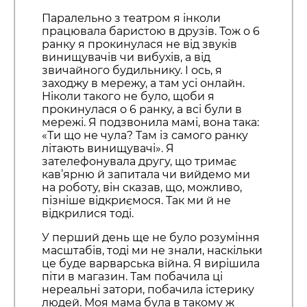
Паралельно з театром я інколи
працювала баристою в друзів. Тож о 6
ранку я прокинулася не від звуків
винищувачів чи вибухів, а від
звичайного будильнику. І ось, я
заходжу в мережу, а там усі онлайн.
Ніколи такого не було, щоби я
прокинулася о 6 ранку, а всі були в
мережі. Я подзвонила мамі, вона така:
«Ти що не чула? Там із самого ранку
літають винищувачі». Я
зателефонувала другу, що тримає
кав’ярню й запитала чи вийдемо ми
на роботу, він сказав, що, можливо,
пізніше відкриємося. Так ми й не
відкрилися тоді.
У перший день ще не було розуміння
масштабів, тоді ми не знали, наскільки
це буде варварська війна. Я вирішила
піти в магазин. Там побачила ці
нереальні затори, побачила істерику
людей. Моя мама була в такому ж