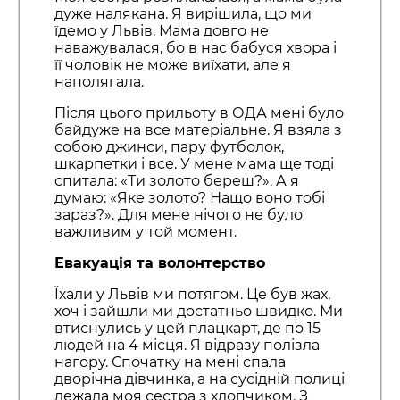
дуже налякана. Я вирішила, що ми
їдемо у Львів. Мама довго не
наважувалася, бо в нас бабуся хвора і
її чоловік не може виїхати, але я
наполягала.
Після цього прильоту в ОДА мені було
байдуже на все матеріальне. Я взяла з
собою джинси, пару футболок,
шкарпетки і все. У мене мама ще тоді
спитала: «Ти золото береш?». А я
думаю: «Яке золото? Нащо воно тобі
зараз?». Для мене нічого не було
важливим у той момент.
Евакуація та волонтерство
Їхали у Львів ми потягом. Це був жах,
хоч і зайшли ми достатньо швидко. Ми
втиснулись у цей плацкарт, де по 15
людей на 4 місця. Я відразу полізла
нагору. Спочатку на мені спала
дворічна дівчинка, а на сусідній полиці
лежала моя сестра з хлопчиком. З