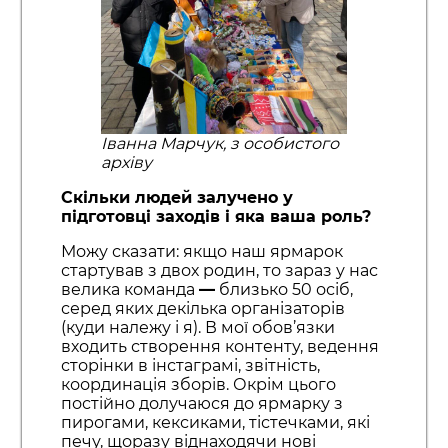
Іванна Марчук, з особистого
архіву
Скільки людей залучено у
підготовці заходів і яка ваша роль?
Можу сказати: якщо наш ярмарок
стартував з двох родин, то зараз у нас
велика команда
—
близько 50 осіб,
серед яких декілька організаторів
(куди належу і я). В мої обов’язки
входить створення контенту, ведення
сторінки в інстаграмі, звітність,
координація зборів. Окрім цього
постійно долучаюся до ярмарку з
пирогами, кексиками, тістечками, які
печу, щоразу віднаходячи нові