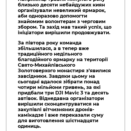
близько десяти небайдужих киян
організували невеликий ярмарок,
аби одноразово допомогти
знайомим волонтерам з черговим
збором. Та захід мав такий успіх, що
ініціатори вирішили продовжувати.
За півтора року команда
збільшилася, а в тепер вже
традиційного недільного
благодійного ярмарку на території
Свято-Михайлівського
Золотоверхого монастиря з’явилися
завсідники. Завдяки цьому на
сьогодні вдалося зібрати понад
чотири мільйони гривень, за які
придбали три DJI Mavic 3 та десять
автівок. Віднедавна організатори
вирішили сконцентруватися на
закупівлі вітчизняних дронів-
камікадзе і вже переказали суму
для виготовлення шістнадцяти
одиниць.