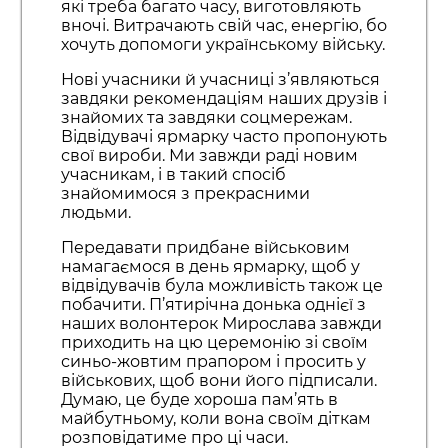
які треба багато часу, виготовляють
вночі. Витрачають свій час, енергію, бо
хочуть допомоги українському війську.
Нові учасники й учасниці з’являються
завдяки рекомендаціям наших друзів і
знайомих та завдяки соцмережам.
Відвідувачі ярмарку часто пропонують
свої вироби. Ми завжди раді новим
учасникам, і в такий спосіб
знайомимося з прекрасними
людьми.
Передавати придбане військовим
намагаємося в день ярмарку, щоб у
відвідувачів була можливість також це
побачити. П’ятирічна донька однієї з
наших волонтерок Мирослава завжди
приходить на цю церемонію зі своїм
синьо-жовтим прапором і просить у
військових, щоб вони його підписали.
Думаю, це буде хороша пам’ять в
майбутньому, коли вона своїм діткам
розповідатиме про ці часи.