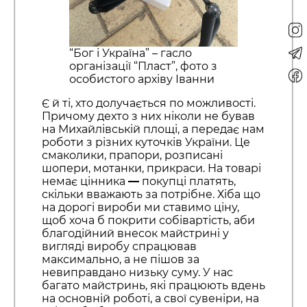
“Бог і Україна” – гасло
організації “Пласт”, фото з
особистого архіву Іванни
Є й ті, хто долучається по можливості.
Причому дехто з них ніколи не бував
на Михайлівській площі, а передає нам
роботи з різних куточків України. Це
смаколики, прапори, розписані
шопери, мотанки, прикраси. На товарі
немає цінника
—
покупці платять,
скільки вважають за потрібне. Хіба що
на дорогі вироби ми ставимо ціну,
щоб хоча б покрити собівартість, аби
благодійний внесок майстрині у
вигляді виробу спрацював
максимально, а не пішов за
невиправдано низьку суму. У нас
багато майстринь, які працюють вдень
на основній роботі, а свої сувеніри, на