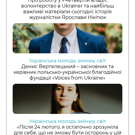
Про роботу у «Четвертій владі»,
волонтерство в Ukraїner та найбільш
важливі матеріали сьогодні: історія
журналістки Ярослави Нікітюк
Українська молодь змінює світ
Денис Вертелецький – засновник та
керівник польсько-української благодійної
фундації «Voices from Ukraine»
Українська молодь змінює світ
«Після 24 лютого, я остаточно зрозуміла
для себе, що не зможу бути осторонь у цій