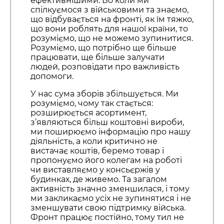
ефективнішими. Бо коли ми
спілкуємося з військовими та знаємо,
що відбувається на фронті, як їм тяжко,
що вони роблять для нашої країни, то
розуміємо, що не можемо зупинитися.
Розуміємо, що потрібно ще більше
працювати, ще більше залучати
людей, розповідати про важливість
допомоги.
У нас сума зборів збільшується. Ми
розуміємо, чому так стається:
розширюється асортимент,
з’являються більш коштовні вироби,
ми поширюємо інформацію про нашу
діяльність, а коли критично не
вистачає коштів, беремо товар і
пропонуємо його колегам на роботі
чи виставляємо у консьєржів у
будинках, де живемо. Та загалом
активність значно зменшилася, і тому
ми закликаємо усіх не зупинятися і не
зменшувати свою підтримку війська.
Фронт працює постійно, тому тил не