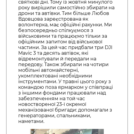
святкові дні. Тому із жовтня минулого
року вирішили самостійно збирати на
дрони та автівки. Тим більше Любов
Вдовцова зареєстрована як
волонтерка, має офіційні рахунки. Ми
безпосередньо спілкуємося з
військовими та працюємо тільки за
офіційним запитом від військової
частини. За цей час придбали три DJI
Mavic 3 та десять автівок, які
відремонтували й передали на
передову. Також збирали на чотири
мобільні автомайстерні,
укомплектовані необхідними
інструментами. У травні цього року з
командою поза ярмарком у співпраці
з іншими фондами працювали над
забезпеченням на той час
новоствореної 23-ї окремої
механізованої бригади: допомагали з
генераторами, спальниками,
наметами.