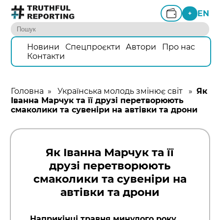
EN
+
Новини
Спецпроєкти
Автори
Про нас
Контакти
Головна
»
Українська молодь змінює світ
»
Як
Іванна Марчук та її друзі перетворюють
смаколики та сувеніри на автівки та дрони
Як Іванна Марчук та її
друзі перетворюють
смаколики та сувеніри на
автівки та дрони
Наприкінці травня минулого року