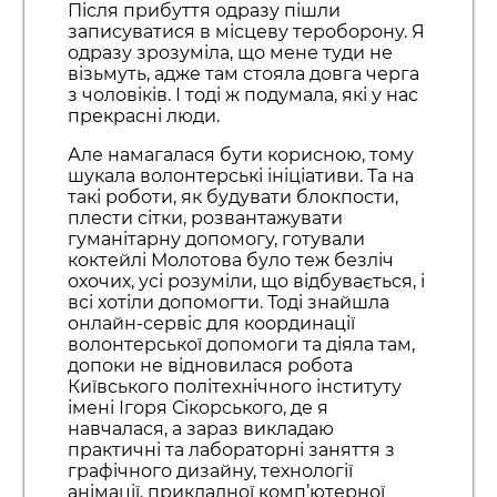
Після прибуття одразу пішли
записуватися в місцеву тероборону. Я
одразу зрозуміла, що мене туди не
візьмуть, адже там стояла довга черга
з чоловіків. І тоді ж подумала, які у нас
прекрасні люди.
Але намагалася бути корисною, тому
шукала волонтерські ініціативи. Та на
такі роботи, як будувати блокпости,
плести сітки, розвантажувати
гуманітарну допомогу, готували
коктейлі Молотова було теж безліч
охочих, усі розуміли, що відбувається, і
всі хотіли допомогти. Тоді знайшла
онлайн-сервіс для координації
волонтерської допомоги та діяла там,
допоки не відновилася робота
Київського політехнічного інституту
імені Ігоря Сікорського, де я
навчалася, а зараз викладаю
практичні та лабораторні заняття з
графічного дизайну, технології
анімації, прикладної комп’ютерної