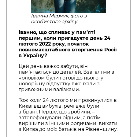
Іванна Марчук, фото з
особистого архіву
Іванно, що спливає у пам’яті
першим, коли пригадуєте день 24
лютого 2022 року, початок
повномасштабного вторгнення Росії
в Україну?
Цей день важко забути, він
пам’ятається до деталей. Взагалі ми з
чоловіком були готові до нього: у
новорічну відпустку вже їхали з
тривожними валізками.
Тож коли 24 лютого ми прокинулися в
Києві від вибухів, речі вже були
зібрані. Перше, що зробили, –
зателефонували рідним, а потім
вирішили з іншими родичами виїхати
з Києва до моїх батьків на Рівненщину.