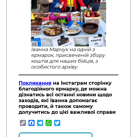
Іванна Марчук на одній з
ярмарок, присвяченій збору
коштів для наших бійців, з
особистого архіву
Покликання
на Інстаграм сторінку
благодійного ярмарку,
де можна
дізнатись всі останні новини щодо
заходів, які Іванна допомагає
проводити, й також самому
долучитись до цієї важливої справи
Copy
Facebook
Telegram
WhatsApp
Twitter
Link