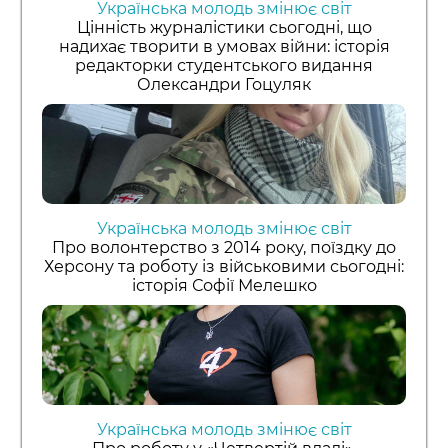
Українська молодь змінює світ
Цінність журналістики сьогодні, що
надихає творити в умовах війни: історія
редакторки студентського видання
Олександри Гоцуляк
Українська молодь змінює світ
Про волонтерство з 2014 року, поїздку до
Херсону та роботу із військовими сьогодні:
історія Софії Мелешко
Українська молодь змінює світ