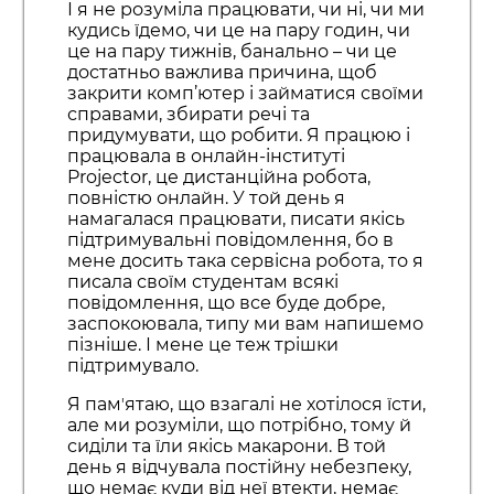
І я не розуміла працювати, чи ні, чи ми
кудись їдемо, чи це на пару годин, чи
це на пару тижнів, банально – чи це
достатньо важлива причина, щоб
закрити комп’ютер і займатися своїми
справами, збирати речі та
придумувати, що робити. Я працюю і
працювала в онлайн-інституті
Projector, це дистанційна робота,
повністю онлайн. У той день я
намагалася працювати, писати якісь
підтримувальні повідомлення, бо в
мене досить така сервісна робота, то я
писала своїм студентам всякі
повідомлення, що все буде добре,
заспокоювала, типу ми вам напишемо
пізніше. І мене це теж трішки
підтримувало.
Я памʼятаю, що взагалі не хотілося їсти,
але ми розуміли, що потрібно, тому й
сиділи та їли якісь макарони. В той
день я відчувала постійну небезпеку,
що немає куди від неї втекти, немає