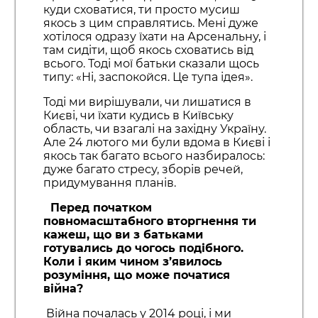
куди сховатися, ти просто мусиш
якось з цим справлятись. Мені дуже
хотілося одразу їхати на Арсенальну, і
там сидіти, щоб якось сховатись від
всього. Тоді мої батьки сказали щось
типу: «Ні, заспокойся. Це тупа ідея».
Тоді ми вирішували, чи лишатися в
Києві, чи їхати кудись в Київську
область, чи взагалі на західну Україну.
Але 24 лютого ми були вдома в Києві і
якось так багато всього назбиралось:
дуже багато стресу, зборів речей,
придумування планів.
Перед початком
повномасштабного вторгнення ти
кажеш, що ви з батьками
готувались до чогось подібного.
Коли і яким чином з’явилось
розуміння, що може початися
війна?
Війна почалась у 2014 році, і ми