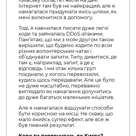
Київську область і жили на дачі.
Інтернет там був не найкращий, але я
намагалася придумати якісь шляхи, як
мені включитися в допомогу.
Тоді, я навчилася писати дуже легкі
коди та займалась DDoS-атаками.
Пам’ятаю, що ми з моїм другом також
вирішили, що будемо ходити по всім
різних волонтерських чатах і
об’єднувати запити. Типу, дивитися, де
там є, наприклад, запит, а де є
відповідь. І ми отак кілька груп
поєднали, у когось перевозили,
кудись щось передавали. Але це було
не дуже масштабно, переважно
виглядало як намагання долучитись
до дуже багатьох маленьких ініціатив.
Але я намагалася відшукати способи
бути корисною на місці. Не скажу, що
мало якийсь супер ефект, але все ж
був певний результат.
Коли ти повернулась до Києва?