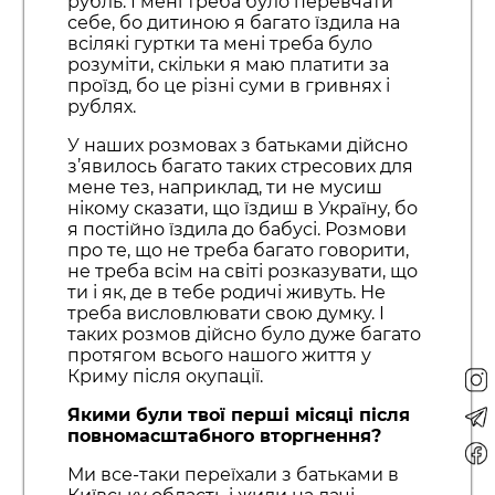
рубль. І мені треба було перевчати
себе, бо дитиною я багато їздила на
всілякі гуртки та мені треба було
розуміти, скільки я маю платити за
проїзд, бо це різні суми в гривнях і
рублях.
У наших розмовах з батьками дійсно
з’явилось багато таких стресових для
мене тез, наприклад, ти не мусиш
нікому сказати, що їздиш в Україну, бо
я постійно їздила до бабусі. Розмови
про те, що не треба багато говорити,
не треба всім на світі розказувати, що
ти і як, де в тебе родичі живуть. Не
треба висловлювати свою думку. І
таких розмов дійсно було дуже багато
протягом всього нашого життя у
Криму після окупації.
Якими були твої перші місяці після
повномасштабного вторгнення?
Ми все-таки переїхали з батьками в