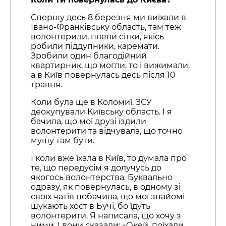
Спершу десь 8 березня ми виїхали в
Івано-Франківську область, там теж
волонтерили, плели сітки, якісь
робили піддупники, каремати.
Зробили один благодійний
квартирник, що могли, то і вижимали,
а в Київ повернулась десь після 10
травня.
Коли була ще в Коломиї, ЗСУ
деокупували Київську область. І я
бачила, що мої друзі їздили
волонтерити та відчувала, що точно
мушу там бути.
І коли вже їхала в Київ, то думала про
те, що передусім я долучусь до
якогось волонтерства. Буквально
одразу, як повернулась, в одному зі
своїх чатів побачила, що мої знайомі
шукають хост в Бучі, бо їдуть
волонтерити. Я написала, що хочу з
ними. І вони сказали: «Окей, поїхали,