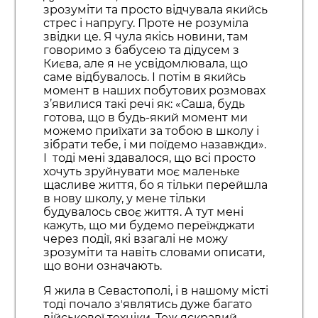
зрозуміти та просто відчувала якийсь
стрес і напругу. Проте не розуміла
звідки це. Я чула якісь новини, там
говоримо з бабусею та дідусем з
Києва, але я не усвідомлювала, що
саме відбувалось. І потім в якийсь
момент в наших побутових розмовах
з’явилися такі речі як: «Саша, будь
готова, що в будь-який момент ми
можемо приїхати за тобою в школу і
зібрати тебе, і ми поїдемо назавжди».
І тоді мені здавалося, що всі просто
хочуть зруйнувати моє маленьке
щасливе життя, бо я тільки перейшла
в нову школу, у мене тільки
будувалось своє життя. А тут мені
кажуть, що ми будемо переїжджати
через події, які взагалі не можу
зрозуміти та навіть словами описати,
що вони означають.
Я жила в Севастополі, і в нашому місті
тоді почало зʼявлятись дуже багато
військової техніки. Теж яскравий