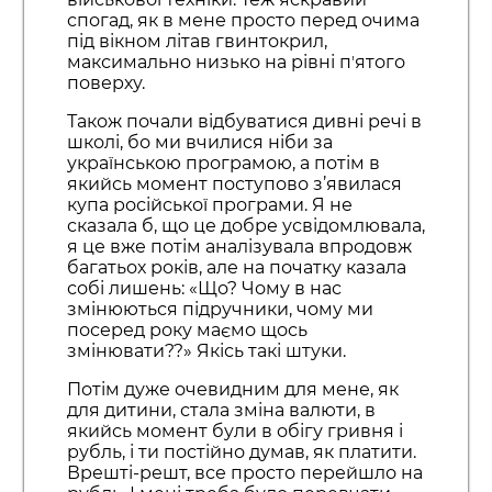
спогад, як в мене просто перед очима
під вікном літав гвинтокрил,
максимально низько на рівні пʼятого
поверху.
Також почали відбуватися дивні речі в
школі, бо ми вчилися ніби за
українською програмою, а потім в
якийсь момент поступово з’явилася
купа російської програми. Я не
сказала б, що це добре усвідомлювала,
я це вже потім аналізувала впродовж
багатьох років, але на початку казала
собі лишень: «Що? Чому в нас
змінюються підручники, чому ми
посеред року маємо щось
змінювати??» Якісь такі штуки.
Потім дуже очевидним для мене, як
для дитини, стала зміна валюти, в
якийсь момент були в обігу гривня і
рубль, і ти постійно думав, як платити.
Врешті-решт, все просто перейшло на