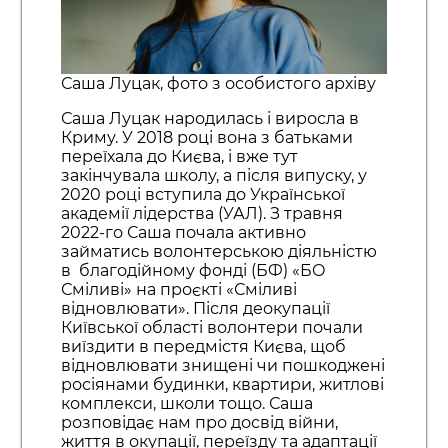
Саша Луцак, фото з особистого архіву
Саша Луцак народилась і виросла в
Криму. У 2018 році вона з батьками
переїхала до Києва, і вже тут
закінчувала школу, а після випуску, у
2020 році вступила до Української
академії лідерства (УАЛ). З травня
2022-го Саша почала активно
займатись волонтерською діяльністю
в благодійному фонді (БФ) «БО
Сміливі» на проєкті «Сміливі
відновлювати». Після деокупації
Київської області волонтери почали
виїздити в передмістя Києва, щоб
відновлювати знищені чи пошкоджені
росіянами будинки, квартири, житлові
комплекси, школи тощо. Саша
розповідає нам про досвід війни,
життя в окупації, переїзду та адаптації