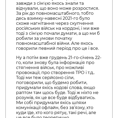
завжди з сімʼєю якось знали та
відчували, що воно може розростися.
За рік до повномасштабного, тобто
десь взимку-навесні 2021-го було
схоже нагнітання через скупчення
російських військ на кордоні, і ми вже
тоді з сімʼєю почали думати, а що ми б
робили за умови початку
повномасштабної війни. Але якось
говорили певний період про це і все.
Ну а потім вже грудень 21-го-січень 22-
го, коли знову була інформація про
стягнення військ, про можливі
провокації, про створення ТРО і т.д..
Тоді ми теж серйозно сіли,
поговорили, що будемо робити,
придумали якісь кодові слова, якщо
раптом там щось буде. Тоді ж ніхто не
розумів, як це все буде відбуватись.
Ми собі придумали якісь шляхи
комунікації офлайн, без зв’язку, хто
куди їде, хто кого рятує, такі речі, але
це все було теоретично.