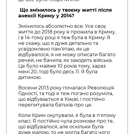
Що змінилось у твоєму житті після
анексії Криму у 2014?
Змінилось абсолютно все. Усе своє
життя до 2018 року я прожила в Криму,
і в 14-тому році я теж була в Криму. Я
не скажу, що я дуже детально та
усвідомлено пам’ятаю, як це
відбувалося, я не можу описати багато
речей, не бачила, як заходять війська.
Це було майже 10 років тому, зараз
мені 20, тоді було десь 11. Я була
дитиною.
Восени 2013 року почалася Революція
Гідності, та тоді я теж погано розуміла,
що відбувається в Києві, і постійно
перепитувала батьків про це.
Коли Крим окупували, я була в пʼятому
класі. Я постійно чула розмови про те,
що відбувалося, але оскільки була
дуже малою, то не могла багато чого