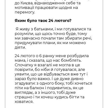
до Києва, віднаходження себе та
мотивації працювати щодня на
перемогу.
Яким було твоє 24 лютого?
Я живу з батьками, і ми готувалися та
розуміли, що щось точно буде, тому
ми завчасно почали там збирати речі,
придумувати плани, як ми можемо
діяти.
24 лютого о 6 ранку мене розбудила
мама, і сказала, що нас бомблять.
Спочатку я взагалі не могла в це
повірити, бо ніби й готувалася, але
уявити, що це відбувається вже тут і
зараз було важко. І це дуже дивно
згадувати: з одного боку, тобі хочеться
піти на балкон і подивитись, як це
виглядає, а з іншого, тобі дуже
страшно і ти хочеш кудись бігти та
ховатися.