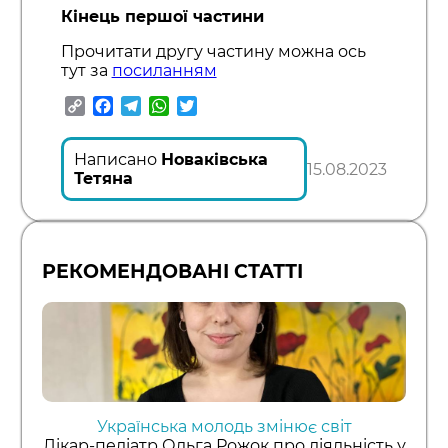
Кінець першої частини
Прочитати другу частину можна ось
тут за
посиланням
Copy
Facebook
Telegram
WhatsApp
Twitter
Link
Написано
Новаківська
15.08.2023
Тетяна
РЕКОМЕНДОВАНІ СТАТТІ
Українська молодь змінює світ
Лікар-педіатр Ольга Рожок про діяльність у