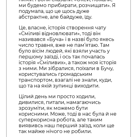
ми будемо прибирати, розчищати». Я
подумала, що це щось дуже
абстрактне, але байдуже, їду.
Це, власне, історія створення чату
«Сміливі відновлювати», тоді він
називався «Буча» і в назві було якесь
число травня, вже не пам’ятаю. Там
було вісім людей, які взяли участь у
першому заїзді, і ось так почалась
історія «Сміливих», а також моя історія
з ними. Ми зібралися, поїхали в Бучу,
користувались громадським
транспортом, взагалі не знали, куди,
що та на якій зупинці виходити.
Цілий день ми просто ходили,
дивилися, питали, намагаючись
зрозуміти, як можемо бути
корисними. Може, тоді в нас була й не
суперкорисна робота,
але таким
виявивсь наш перший заїзд, коли ще
так майже нічого не робили.