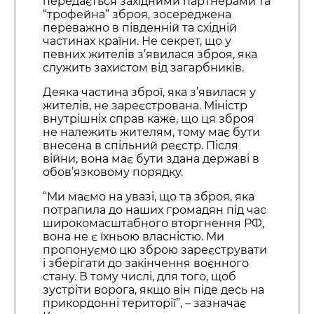
передається західними партнерами та
“трофейна” зброя, зосереджена
переважно в південній та східній
частинах країни. Не секрет, що у
певних жителів з’явилася зброя, яка
служить захистом від загарбників.
Деяка частина зброї, яка з’явилася у
жителів, не зареєстрована. Міністр
внутрішніх справ каже, що ця зброя
не належить жителям, тому має бути
внесена в спільний реєстр. Після
війни, вона має бути здана державі в
обов’язковому порядку.
“Ми маємо на увазі, що та зброя, яка
потрапила до наших громадян під час
широкомасштабного вторгнення РФ,
вона не є їхньою власністю. Ми
пропонуємо цю зброю зареєструвати
і зберігати до закінчення воєнного
стану. В тому числі, для того, щоб
зустріти ворога, якщо він піде десь на
прикордонні території”, – зазначає