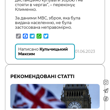
дистанційно купувати зброю і не
стояти в чергах”, – переконує
Клименко.
За даними МВС, зброя, яка була
видана населенню, не була
застосована неправомірно.
Copy
Facebook
Telegram
WhatsApp
Twitter
Link
Написано
Кульчицький
01.06.2023
Максим
РЕКОМЕНДОВАНІ СТАТТІ