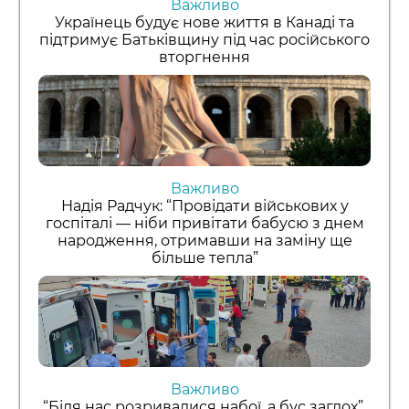
Важливо
Українець будує нове життя в Канаді та
підтримує Батьківщину під час російського
вторгнення
Важливо
Надія Радчук: “Провідати військових у
госпіталі — ніби привітати бабусю з днем
народження, отримавши на заміну ще
більше тепла”
Важливо
“Біля нас розривалися набої, а бус заглох”.