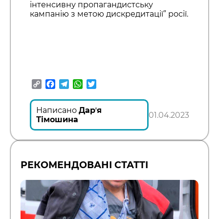
інтенсивну пропагандистську
кампанію з метою дискредитації” росії.
Copy
Facebook
Telegram
WhatsApp
Twitter
Link
Написано
Дарʼя
01.04.2023
Тімошина
РЕКОМЕНДОВАНІ СТАТТІ