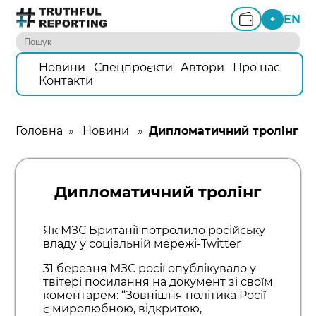
EN
+
Новини
Спецпроєкти
Автори
Про нас
Контакти
Головна
»
Новини
»
Дипломатичний тролінг
Дипломатичний тролінг
Як МЗС Британії потролило російську
владу у соціальній мережі-Twitter
31 березня МЗС росії опублікувало у
твітері посилання на документ зі своїм
коментарем: “Зовнішня політика Росії
є миролюбною, відкритою,