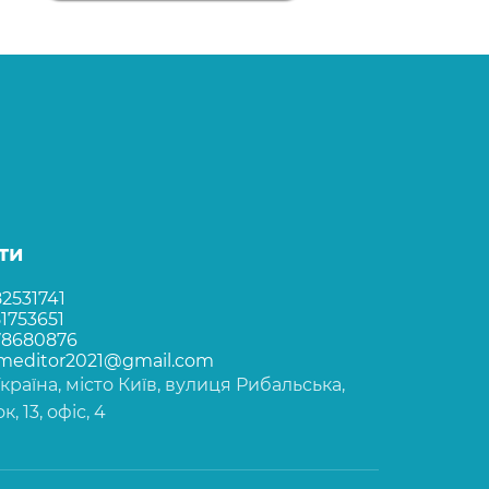
ти
2531741
1753651
78680876
rmeditor2021@gmail.com
Україна, місто Київ, вулиця Рибальська,
, 13, офіс, 4