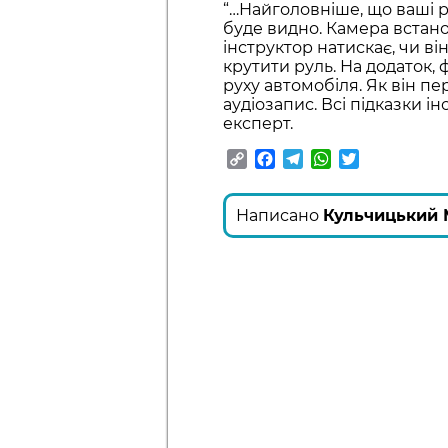
“…Найголовніше, що ваші р
буде видно. Камера встанов
інструктор натискає, чи в
крутити руль. На додаток,
руху автомобіля. Як він п
аудіозапис. Всі підказки і
експерт.
Copy
Facebook
Telegram
WhatsApp
Twitter
Link
Написано
Кульчицький