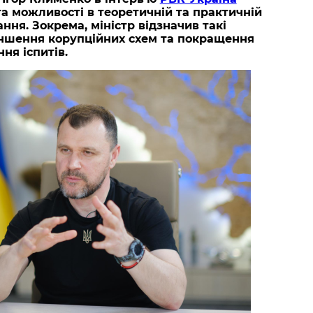
та можливості в теоретичній та практичній
ння. Зокрема, міністр відзначив такі
еншення корупційних схем та покращення
ня іспитів.