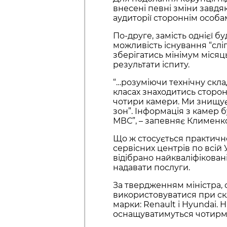
внесені певні зміни завдяк
аудиторії стороннім особ
По-друге, замість однієї 
можливість існування “слі
зберігатись мінімум місяц
результати іспиту.
“…розуміючи технічну скла
класах знаходитись сторон
чотири камери. Ми знищує
зон”. Інформація з камер 
МВС”, – запевняє Клименко
Що ж стосується практично
сервісних центрів по всій У
відібрано найкваліфікован
надавати послуги.
За твердженням міністра, 
використовуватися при скла
марки: Renault і Hyundai. Н
оснащуватимуться чотирма к