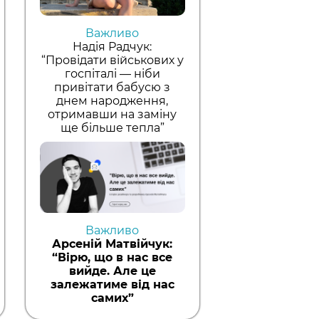
Важливо
Надія Радчук:
“Провідати військових у
госпіталі — ніби
привітати бабусю з
днем народження,
отримавши на заміну
ще більше тепла”
Важливо
Арсеній Матвійчук:
“Вірю, що в нас все
вийде. Але це
залежатиме від нас
самих”