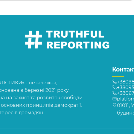
Контак
+38098
СТИКИ» - незалежна,
+38095
нована в березні 2021 року.
+3806
на на захист та розвиток свободи
platfo
, основних принципів демократії,
01011, 
нтересів громадян
будинок