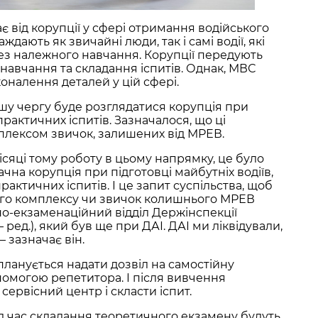
є від корупції у сфері отримання водійського
ждають як звичайні люди, так і самі водії, які
ез належного навчання. Корупції передують
 навчання та складання іспитів. Однак, МВС
налення деталей у цій сфері.
ршу чергу буде розглядатися корупція при
рактичних іспитів. Зазначалося, що ці
мплексом звичок, залишених від МРЕВ.
сяці тому роботу в цьому напрямку, це було
чна корупція при підготовці майбутніх водіїв,
рактичних іспитів. І це запит суспільства, щоб
ого комплексу чи звичок колишнього МРЕВ
о-екзаменаційний відділ Держінспекції
ред.), який був ще при ДАІ. ДАІ ми ліквідували,
 зазначає він.
 планується надати дозвіл на самостійну
опомогою репетитора. І після вивчення
сервісний центр і скласти іспит.
д час складання теоретичного екзамену будуть