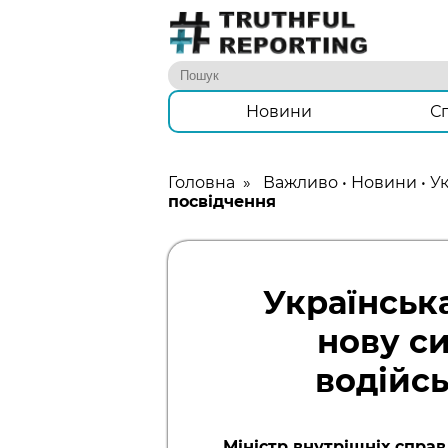
Новини
С
Головна
»
Важливо
•
Новини
•
Ук
посвідчення
Українськ
нову с
водійс
Міністр внутрішніх справ