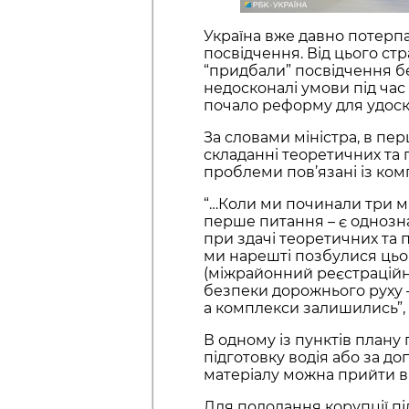
Україна вже давно потерпа
посвідчення. Від цього стра
“придбали” посвідчення б
недосконалі умови під час
почало реформу для удоско
За словами міністра, в пе
складанні теоретичних та п
проблеми пов’язані із ко
“…Коли ми починали три мі
перше питання – є однозна
при здачі теоретичних та п
ми нарешті позбулися ць
(міжрайонний реєстраційн
безпеки дорожнього руху – 
а комплекси залишились”, –
В одному із пунктів плану
підготовку водія або за д
матеріалу можна прийти в 
Для подолання корупції пі