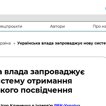
пецпроєкти
Автори
Про н
раїна
»
Українська влада запроваджує нову сист
а влада запроваджує
истему отримання
ького посвідчення
 Ігор Клименко в інтерв’ю
РБК-Україна