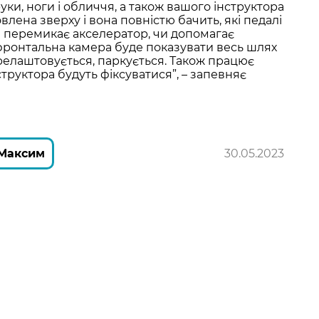
уки, ноги і обличчя, а також вашого інструктора
лена зверху і вона повністю бачить, які педалі
ін перемикає акселератор, чи допомагає
 фронтальна камера буде показувати весь шлях
ерелаштовується, паркується. Також працює
нструктора будуть фіксуватися”, – запевняє
 Максим
30.05.2023