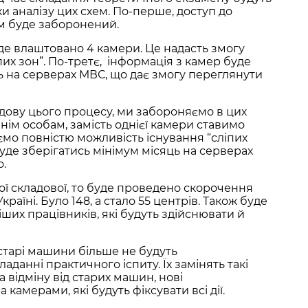
и аналізу цих схем. По-перше, доступ до
ам буде заборонений.
буде влаштовано 4 камери. Це надасть змогу
пих зон”. По-третє, інформація з камер буде
ь на серверах МВС, що дає змогу переглянути
дову цього процесу, ми забороняємо в цих
нім особам, замість однієї камери ставимо
мо повністю можливість існування “сліпих
буде зберігатись мінімум місяць на серверах
.
ї складової, то буде проведено скорочення
країні. Було 148, а стало 55 центрів. Також буде
іших працівників, які будуть здійснювати й
старі машини більше не будуть
данні практичного іспиту. Їх замінять такі
а відміну від старих машин, нові
амерами, які будуть фіксувати всі дії.