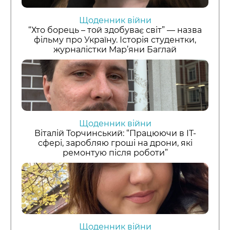
Щоденник війни
“Хто борець – той здобуває світ” — назва
фільму про Україну. Історія студентки,
журналістки Мар’яни Баглай
Щоденник війни
Віталій Торчинський: “Працюючи в ІТ-
сфері, заробляю гроші на дрони, які
ремонтую після роботи”
Щоденник війни