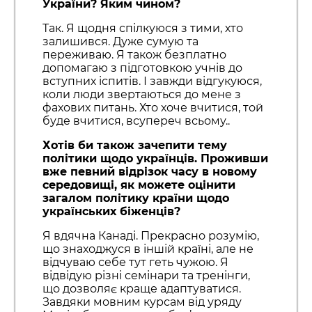
України? Яким чином?
Так. Я щодня спілкуюся з тими, хто
залишився. Дуже сумую та
переживаю. Я також безплатно
допомагаю з підготовкою учнів до
вступних іспитів. І завжди відгукуюся,
коли люди звертаються до мене з
фахових питань. Хто хоче вчитися, той
буде вчитися, всупереч всьому..
Хотів би також зачепити тему
політики щодо українців. Проживши
вже певний відрізок часу в новому
середовищі, як можете оцінити
загалом політику країни щодо
українських біженців?
Я вдячна Канаді. Прекрасно розумію,
що знаходжуся в іншій країні, але не
відчуваю себе тут геть чужою. Я
відвідую різні семінари та тренінги,
що дозволяє краще адаптуватися.
Завдяки мовним курсам від уряду