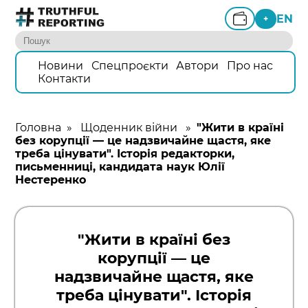
EN
+
Новини
Спецпроєкти
Автори
Про нас
Контакти
Головна
»
Щоденник війни
»
"Жити в країні
без корупції — це надзвичайне щастя, яке
треба цінувати". Історія редакторки,
письменниці, кандидата наук Юлії
Нестеренко
"Жити в країні без
корупції — це
надзвичайне щастя, яке
треба цінувати". Історія