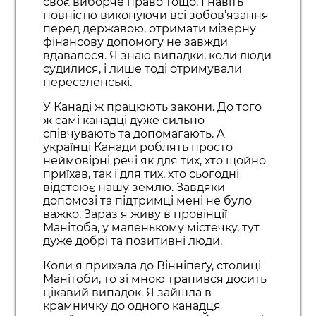
своє виборче право тощо. І навіть
повністю виконуючи всі зобов’язання
перед державою, отримати мізерну
фінансову допомогу не завжди
вдавалося. Я знаю випадки, коли люди
судилися, і лише тоді отримували
переселенські.
У Канаді ж працюють закони. До того
ж самі канадці дуже сильно
співчувають та допомагають. А
українці Канади роблять просто
неймовірні речі як для тих, хто щойно
приїхав, так і для тих, хто сьогодні
відстоює нашу землю. Завдяки
допомозі та підтримці мені не було
важко. Зараз я живу в провінції
Манітоба, у маленькому містечку, тут
дуже добрі та позитивні люди.
Коли я приїхала до Вінніпеґу, столиці
Манітоби, то зі мною трапився досить
цікавий випадок. Я зайшла в
крамничку до одного канадця