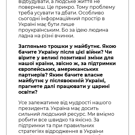
відбудувати, а людське життя не
повернеш. Це прикро. Тому проблему
треба усувати та дбати. Особливо
сьогодні інформаційний простір в
Україні має бути лише
проукраїнським. Бо за ідею людина
ладна на різні вчинки.
Загляньмо трошки у майбутнє. Якою
бачите Україну після цієї війни? Чи
вірите у великі позитивні зміни для
нашої країни, звісно ж, за підтримки
європейських, американських
партнерів? Яким бачите власне
майбутнє у післявоєнній Україні,
прагнете далі працювати у царині
освіти?
Усе залежатиме від мудрості нашого
президента. Україна має досить
сильний людський ресурс. Ми вміємо
робити все швидко та якісно. За
підтримки та при правильних
стратегіях відродження в України