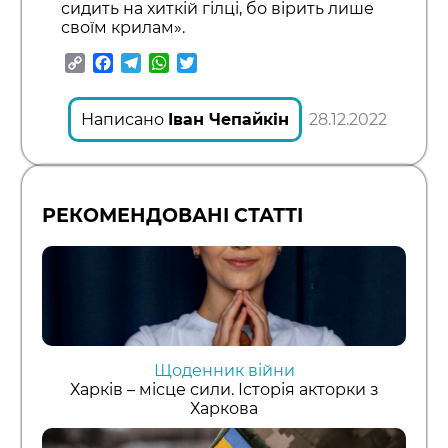
сидить на хиткій гілці, бо вірить лише
своїм крилам».
Copy
Facebook
Telegram
WhatsApp
Twitter
Link
Написано
Іван Чепайкін
28.12.2022
РЕКОМЕНДОВАНІ СТАТТІ
Щоденник війни
Харків – місце сили. Історія акторки з
Харкова