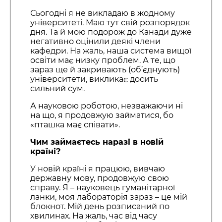
Сьогодні я не викладаю в жодному
університеті. Маю тут свій розпорядок
дня. Та й мою подорож до Канади дуже
негативно оцінили деякі члени
кафедри. На жаль, наша система вищої
освіти має низку проблем. А те, що
зараз ще й закривають (об’єднують)
університети, викликає досить
сильний сум.
А науковою роботою, незважаючи ні
на що, я продовжую займатися, бо
«пташка має співати».
Чим займаєтесь наразі в новій
країні?
У новій країні я працюю, вивчаю
державну мову, продовжую свою
справу. Я – науковець гуманітарної
ланки, моя лабораторія зараз – це мій
блокнот. Мій день розписаний по
хвилинах. На жаль, час від часу