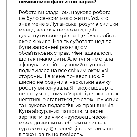
неможливо фактично зараз?
Робота викладачем, наукова робота –
це було сенсом мого життя. Усі, хто
знає мене з Луганська, розуміє скільки
мені довелося пережити, щоб
досягнути свого рівня. Це була робота,
якою я жила. Навіть субота та неділя
були заповнені розкладом
обов’язкових справ. Мені здавалося,
що так і мало бути. Але тут я не стала
афішувати свій науковий ступінь і
подивилася на все свіжим оком «зі
сторони». І в мене почався шок. Я
дійсно не розуміла, наскільки важку
роботу виконувала. Я також відверто
не розумію, чому в Україні держава так
негативно ставиться до своїх наукових
та науково-педагогічних працівників.
Купа абсурдних папірців, мізерні
зарплати, за яких науковець часом
може дозволити собі жити лише в
гуртожитку. Європейці та американці
в таке навіть не повірять.