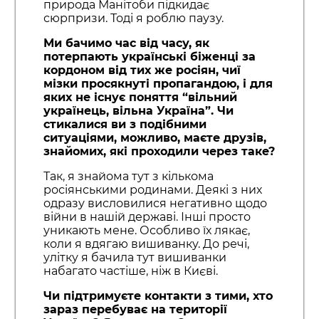
природа Манітоби підкидає
сюрпризи. Тоді я роблю паузу.
Ми бачимо час від часу, як
потерпають українські біженці за
кордоном від тих же росіян, чиї
мізки просякнуті пропагандою, і для
яких не існує поняття “вільний
українець, вільна Україна”. Чи
стикалися ви з подібними
ситуаціями, можливо, маєте друзів,
знайомих, які проходили через таке?
Так, я знайома тут з кількома
росіянськими родинами. Деякі з них
одразу висловилися негативно щодо
війни в нашій державі. Інші просто
уникають мене. Особливо їх лякає,
коли я вдягаю вишиванку. До речі,
улітку я бачила тут вишиванки
набагато частіше, ніж в Києві.
Чи підтримуєте контакти з тими, хто
зараз перебуває на території