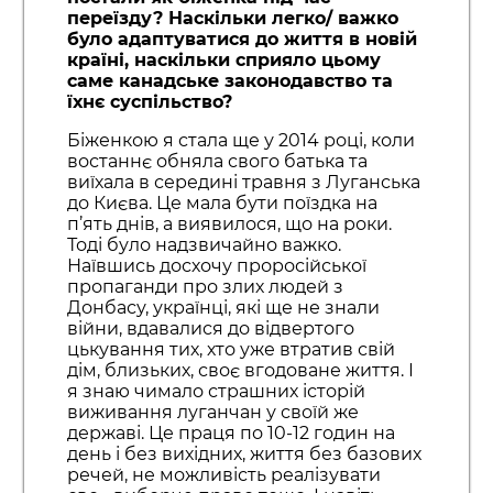
переїзду? Наскільки легко/ важко
було адаптуватися до життя в новій
країні, наскільки сприяло цьому
саме канадське законодавство та
їхнє суспільство?
Біженкою я стала ще у 2014 році, коли
востаннє обняла свого батька та
виїхала в середині травня з Луганська
до Києва. Це мала бути поїздка на
п’ять днів, а виявилося, що на роки.
Тоді було надзвичайно важко.
Наївшись досхочу проросійської
пропаганди про злих людей з
Донбасу, українці, які ще не знали
війни, вдавалися до відвертого
цькування тих, хто уже втратив свій
дім, близьких, своє вгодоване життя. І
я знаю чимало страшних історій
виживання луганчан у своїй же
державі. Це праця по 10-12 годин на
день і без вихідних, життя без базових
речей, не можливість реалізувати