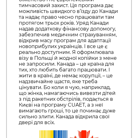
тимчасовий захист. Ця програма дає
можливість швидкого в’їзду до Канади
та надає право чесно працювати там
протягом трьох років. Уряд Канади
надав додаткову фінансову допомогу,
забезпечив медичним страхуванням,
відкрив масу програм для адаптації
новоприбулих українців. І все це є
реально доступним. Я оформлювала
візу в Польщі й жодної копійки з мене
не запросили. Канада – це країна для
тих, хто любить багато працювати. І
жити в країні, де немає корупції, – це
надзвичайне щастя, яке треба
цінувати. Бо коли я чую, наприклад,
що жінка, намагаючись вивезти дітей
з під ракетних обстрілів, подається в
Києві на програму CUAET, а з неї
вимагають гроші, то це починає дуже
сильно злити. Канада відкрила свої
двері для всіх.