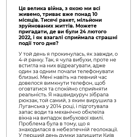
Ця велика війна, з якою ми всі
живемо, триває вже понад 10
місяців. Тисячі ракет, мільйони
зруйнованих життів. Можете
пригадати, де ви були 24 лютого
2022, і як взагалі сприймала страшні
події того дня?
У той день я прокинулась, як завжди, о
4-й ранку. Так, я чула вибухи, проте не
встигла на них відреагувати, адже
один за одним почали телефонувати
близькі. Мені навіть на певний час
довелося вимкнути телефон, щоб
оговтатися та спокійно сприйняти
реальність. Я нашвидкуруч зібрала
рюкзак, той самий, з яким вирушила з
Луганська у 2014 році, і підготувала
запас води та механічно обклеїла
вікна на випадок вибухової хвилі.
Проблема була в тому, що я
знаходилася в небезпечній геолокації.
У перший день думки залишити Київ