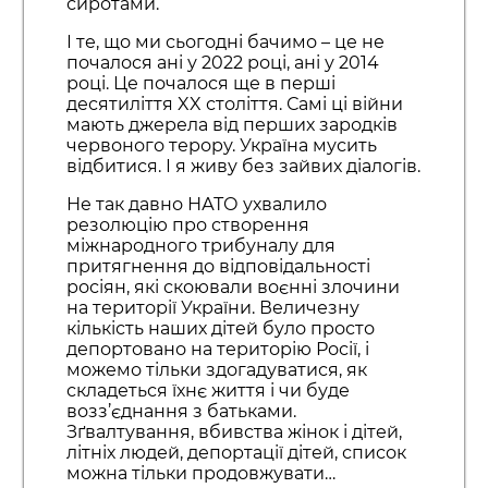
сиротами.
І те, що ми сьогодні бачимо – це не
почалося ані у 2022 році, ані у 2014
році. Це почалося ще в перші
десятиліття XX століття. Самі ці війни
мають джерела від перших зародків
червоного терору. Україна мусить
відбитися. І я живу без зайвих діалогів.
Не так давно НАТО ухвалило
резолюцію про створення
міжнародного трибуналу для
притягнення до відповідальності
росіян, які скоювали воєнні злочини
на території України. Величезну
кількість наших дітей було просто
депортовано на територію Росії, і
можемо тільки здогадуватися, як
складеться їхнє життя і чи буде
возз’єднання з батьками.
Зґвалтування, вбивства жінок і дітей,
літніх людей, депортації дітей, список
можна тільки продовжувати…