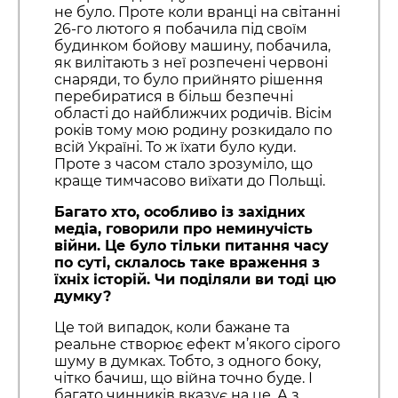
не було. Проте коли вранці на світанні
26-го лютого я побачила під своїм
будинком бойову машину, побачила,
як вилітають з неї розпечені червоні
снаряди, то було прийнято рішення
перебиратися в більш безпечні
області до найближчих родичів. Вісім
років тому мою родину розкидало по
всій Україні. То ж їхати було куди.
Проте з часом стало зрозуміло, що
краще тимчасово виїхати до Польщі.
Багато хто, особливо із західних
медіа, говорили про неминучість
війни. Це було тільки питання часу
по суті, склалось таке враження з
їхніх історій. Чи поділяли ви тоді цю
думку?
Це той випадок, коли бажане та
реальне створює ефект м’якого сірого
шуму в думках. Тобто, з одного боку,
чітко бачиш, що війна точно буде. І
багато чинників вказує на це. А з