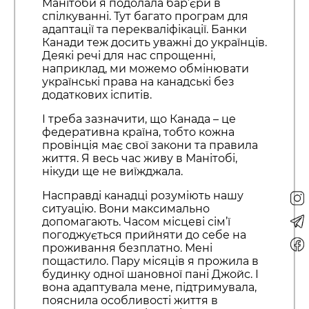
Манітоби я подолала бар’єри в
спілкуванні. Тут багато програм для
адаптації та перекваліфікації. Банки
Канади теж досить уважні до українців.
Деякі речі для нас спрощенні,
наприклад, ми можемо обмінювати
українські права на канадські без
додаткових іспитів.
І треба зазначити, що Канада – це
федеративна країна, тобто кожна
провінція має свої закони та правила
життя. Я весь час живу в Манітобі,
нікуди ще не виїжджала.
Насправді канадці розуміють нашу
ситуацію. Вони максимально
допомагають. Часом місцеві сім’ї
погоджується прийняти до себе на
проживання безплатно. Мені
пощастило. Пару місяців я прожила в
будинку одної шановної пані Джойс. І
вона адаптувала мене, підтримувала,
пояснила особливості життя в