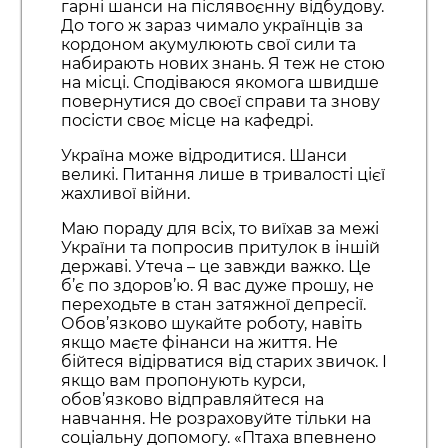
гарні шанси на післявоєнну відбудову.
До того ж зараз чимало українців за
кордоном акумулюють свої сили та
набирають нових знань. Я теж не стою
на місці. Сподіваюся якомога швидше
повернутися до своєї справи та знову
посісти своє місце на кафедрі.
Україна може відродитися. Шанси
великі. Питання лише в тривалості цієї
жахливої війни.
Маю пораду для всіх, то виїхав за межі
України та попросив притулок в іншій
державі. Утеча – це завжди важко. Це
б’є по здоров’ю. Я вас дуже прошу, не
переходьте в стан затяжної депресії.
Обов’язково шукайте роботу, навіть
якщо маєте фінанси на життя. Не
бійтеся відірватися від старих звичок. І
якщо вам пропонують курси,
обов’язково відправляйтеся на
навчання. Не розраховуйте тільки на
соціальну допомогу. «Птаха впевнено