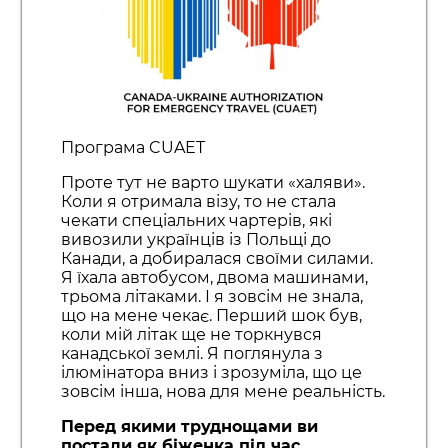
Програма CUAET
Проте тут не варто шукати «халяви».
Коли я отримала візу, то не стала
чекати спеціальних чартерів, які
вивозили українців із Польщі до
Канади, а добиралася своїми силами.
Я їхала автобусом, двома машинами,
трьома літаками. І я зовсім не знала,
що на мене чекає. Перший шок був,
коли мій літак ще не торкнувся
канадської землі. Я поглянула з
ілюмінатора вниз і зрозуміла, що це
зовсім інша, нова для мене реальність.
Перед якими труднощами ви
постали як біженка під час