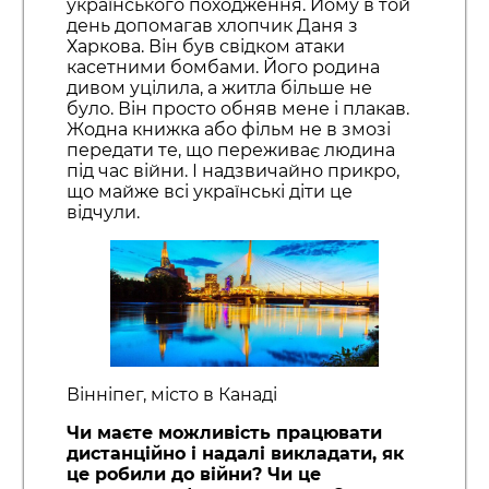
українського походження. Йому в той
день допомагав хлопчик Даня з
Харкова. Він був свідком атаки
касетними бомбами. Його родина
дивом уцілила, а житла більше не
було. Він просто обняв мене і плакав.
Жодна книжка або фільм не в змозі
передати те, що переживає людина
під час війни. І надзвичайно прикро,
що майже всі українські діти це
відчули.
Вінніпег, місто в Канаді
Чи маєте можливість працювати
дистанційно і надалі викладати, як
це робили до війни? Чи це