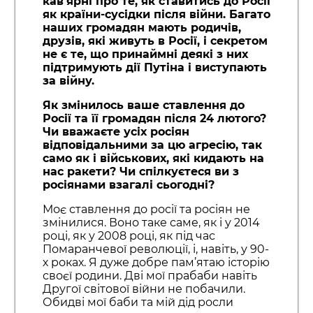
кав’ярні про те, як ставитись до Росії
як країни-сусідки після війни. Багато
наших громадян мають родичів,
друзів, які живуть в Росії, і секретом
не є те, що принаймні деякі з них
підтримують дії Путіна і виступають
за війну.
Як змінилось ваше ставлення до
Росії та її громадян після 24 лютого?
Чи вважаєте усіх росіян
відповідальними за цю агресію, так
само як і військових, які кидають на
нас ракети? Чи спілкуєтеся ви з
росіянами взагалі сьогодні?
Моє ставлення до росії та росіян не
змінилися. Воно таке саме, як і у 2014
році, як у 2008 році, як під час
Помаранчевої революції, і, навіть, у 90-
х роках. Я дуже добре пам’ятаю історію
своєї родини. Дві мої прабаби навіть
Другої світової війни не побачили.
Обидві мої баби та мій дід росли