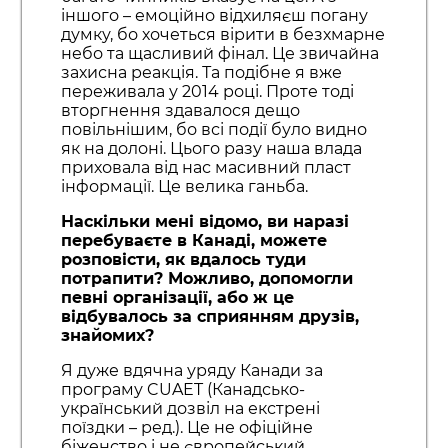
іншого – емоційно відхиляєш погану
думку, бо хочеться вірити в безхмарне
небо та щасливий фінал. Це звичайна
захисна реакція. Та подібне я вже
переживала у 2014 році. Проте тоді
вторгнення здавалося дещо
повільнішим, бо всі події було видно
як на долоні. Цього разу наша влада
приховала від нас масивний пласт
інформації. Це велика ганьба.
Наскільки мені відомо, ви наразі
перебуваєте в Канаді, можете
розповісти, як вдалось туди
потрапити? Можливо, допомогли
певні організації, або ж це
відбувалось за сприянням друзів,
знайомих?
Я дуже вдячна уряду Канади за
програму CUAET (Канадсько-
український дозвіл на екстрені
поїздки – ред.). Це не офіційне
біженство і не європейський