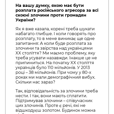
На вашу думку, якою має бути
розплата російського агресора за всі
скоєні злочини проти громадян
України?
Як я вже казала, корені треба шукати
набагато глибше. І коли говорять про
розплату, то в мене виникає ще одне
запитання: А коли буде розплата за
злочини та звірства над українцями
XX століття? Ми маємо проблему, яку
треба усувати назавжди. Інакше це не
припиниться. На початку XX століття
українців було 110 мільйонів. У 2013
році – 38 мільйонів. При чому у 80-х
роках ми мали демографічний вибух.
Скільки нас зараз?
Так, відповідальність за злочини треба
нести. І так, вони мають сплатити.
Підтримував злочини – співучасник
цих злочинів. Проте є речі, які не
відшкодуєш золотом. Будинок можна