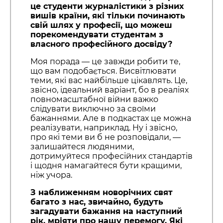
це студенти журналістики з різних
вишів країни, які тільки починають
свій шлях у професії, що можеш
порекомендувати студентам з
власного професійного досвіду?
Моя порада — це завжди робити те,
що вам подобається. Висвітлювати
теми, які вас найбільше цікавлять. Це,
звісно, ідеальний варіант, бо в реаліях
повномасштабної війни важко
слідувати виключно за своїми
бажаннями. Але в подкастах це можна
реалізувати, наприклад. Ну і звісно,
про які теми ви б не розповідали, —
залишайтеся людяними,
дотримуйтеся професійних стандартів
і щодня намагайтеся бути кращими,
ніж учора.
З наближенням новорічних свят
багато з нас, звичайно, будуть
загадувати бажання на наступний
рік, мріяти про нашу перемогу. Які