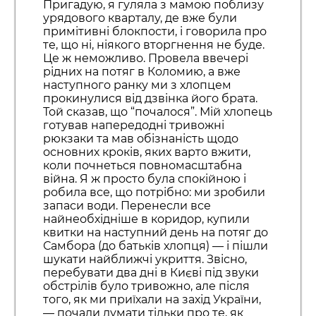
Пригадую, я гуляла з мамою поблизу
урядового кварталу, де вже були
примітивні блокпости, і говорила про
те, що ні, ніякого вторгнення не буде.
Це ж неможливо. Провела ввечері
рідних на потяг в Коломию, а вже
наступного ранку ми з хлопцем
прокинулися від дзвінка його брата.
Той сказав, що “почалося”. Мій хлопець
готував напередодні тривожні
рюкзаки та мав обізнаність щодо
основних кроків, яких варто вжити,
коли почнеться повномасштабна
війна. Я ж просто була спокійною і
робила все, що потрібно: ми зробили
запаси води. Перенесли все
найнеобхідніше в коридор, купили
квитки на наступний день на потяг до
Самбора (до батьків хлопця) — і пішли
шукати найближчі укриття. Звісно,
перебувати два дні в Києві під звуки
обстрілів було тривожно, але після
того, як ми приїхали на захід України,
— почали думати тільки про те, як