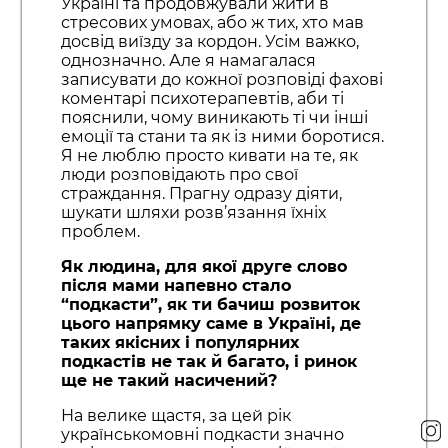
Україні та продовжували жити в
стресових умовах, або ж тих, хто мав
досвід виїзду за кордон. Усім важко,
однозначно. Але я намагалася
записувати до кожної розповіді фахові
коментарі психотерапевтів, аби ті
пояснили, чому виникають ті чи інші
емоції та стани та як із ними боротися.
Я не люблю просто кивати на те, як
люди розповідають про свої
страждання. Прагну одразу діяти,
шукати шляхи розв’язання їхніх
проблем.
Як людина, для якої друге слово
після мами напевно стало
“подкасти”, як ти бачиш розвиток
цього напрямку саме в Україні, де
таких якісних і популярних
подкастів не так й багато, і ринок
ще не такий насичений?
На велике щастя, за цей рік
українськомовні подкасти значно