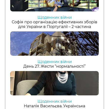
Щоденник війни
Софія про організацію ефективних зборів
для України в Португалії – 2 частина
Щоденник війни
День 27. Жести “нормальності”
Щоденник війни
Наталія Васильєва. Українська