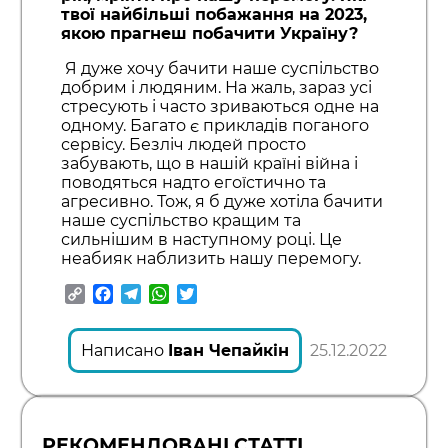
твої найбільші побажання на 2023,
якою прагнеш побачити Україну?
Я дуже хочу бачити наше суспільство
добрим і людяним. На жаль, зараз усі
стресують і часто зриваються одне на
одному. Багато є прикладів поганого
сервісу. Безліч людей просто
забувають, що в нашій країні війна і
поводяться надто егоїстично та
агресивно. Тож, я б дуже хотіла бачити
наше суспільство кращим та
сильнішим в наступному році. Це
неабияк наблизить нашу перемогу.
Copy
Facebook
Telegram
WhatsApp
Twitter
Link
Написано
Іван Чепайкін
25.12.2022
РЕКОМЕНДОВАНІ СТАТТІ