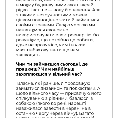
в моєму будинку вимикають вкрай
рідко. Частіше — воду й опалення. Але
з такими незручностями можна
цілком повноцінно жити й займатися
своїми справами. Своєю чергою ми
намагаємося економно
використовувати електроенергію, бо
розуміємо, що потрібно це робити,
адже не зрозуміло, чим і в яких
масштабах окупанти ще нам
зашкодять.
Чим ти займаєшся сьогодні, де
працюєш? Чим найбільш
захоплюєшся у вільний час?
Власне, як і раніше, я продовжую
займатися дизайном та подкастами. А
щодо вільного часу — присвячую його
спілкуванню з рідними, бавлюся із
собакою (якого до речі, нарешті
наважилася завести в червні не в
останню чергу через війну). Багато