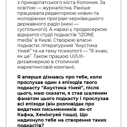
з прикарпатського міста Коломия. За
освітою — журналістка. Раніше
працювала редакторкою новин та
молодіжних програм чернівецького
державного радіо (нині —
суспільного). А наразі є продюсеркою
відкритої студії подкастів “IZONE
media” в Києві. Створюю власні
подкасти: літературний “Акустика
тіней” та на тему психології — “Я знаю,
як це”. Також працюю UI/UX-
дизайнеркою в столичній
маркетинговій компанії.
Я вперше дізнавсь про тебе, коли
прослухав один з епізодів твого
подкасту “Акустика тіней”, після
цього, маю сказати, я став шаленим
фанатом цього подкасту і прослухав
всі епізоди (він розповідає про
видатних письменників як-от
Кафка, Хемінгуей тощо). Що
надихнуло тебе на створення таких
подкастів?