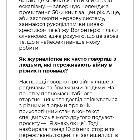
читаю, це можна сказати мій спосіб
ескапізму, — завершую челендж з
прочитання 50-и книг за цей рік. А ще,
аби заспокоїти нервову систему,
займаюся рукоділлям: вишиваю
хрестиком та в’яжу. Волонтерю тільки
фінансово, адже розумію, що це зараз
те, що я найефективніше можу
робити.
Як журналістка як часто говориш з
людьми, які переживають війну в
різних її проявах?
Насправді говорю про війну лише з
родичами та близькими людьми. На
початку повномасштабного
вторгнення мала досвід спілкуватися
з різними людьми про їхній
психологічний стан в контексті
спецвипусків мого другого подкаст-
проєкту — “Я знаю, як це”. Тоді
назбирала понад 10 різних історій та
переживань людей, які залишилися в