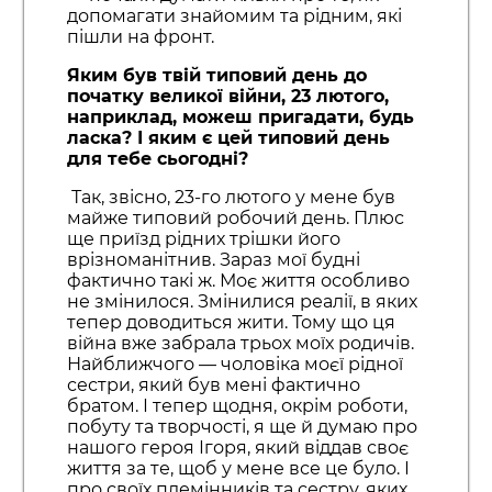
допомагати знайомим та рідним, які
пішли на фронт.
Яким був твій типовий день до
початку великої війни, 23 лютого,
наприклад, можеш пригадати, будь
ласка? І яким є цей типовий день
для тебе сьогодні?
Так, звісно, 23-го лютого у мене був
майже типовий робочий день. Плюс
ще приїзд рідних трішки його
врізноманітнив. Зараз мої будні
фактично такі ж. Моє життя особливо
не змінилося. Змінилися реалії, в яких
тепер доводиться жити. Тому що ця
війна вже забрала трьох моїх родичів.
Найближчого — чоловіка моєї рідної
сестри, який був мені фактично
братом. І тепер щодня, окрім роботи,
побуту та творчості, я ще й думаю про
нашого героя Ігоря, який віддав своє
життя за те, щоб у мене все це було. І
про своїх племінників та сестру, яких