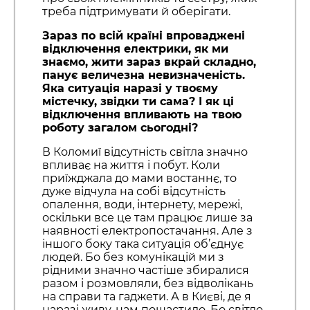
треба підтримувати й оберігати.
Зараз по всій країні впроваджені
відключення електрики, як ми
знаємо, жити зараз вкрай складно,
панує величезна невизначеність.
Яка ситуація наразі у твоєму
містечку, звідки ти сама? І як ці
відключення впливають на твою
роботу загалом сьогодні?
В Коломиї відсутність світла значно
впливає на життя і побут. Коли
приїжджала до мами востаннє, то
дуже відчула на собі відсутність
опалення, води, інтернету, мережі,
оскільки все це там працює лише за
наявності електропостачання. Але з
іншого боку така ситуація об’єднує
людей. Бо без комунікацій ми з
рідними значно частіше збиралися
разом і розмовляли, без відволікань
на справи та гаджети. А в Києві, де я
наразі живу, нам пощастило. Бо світло