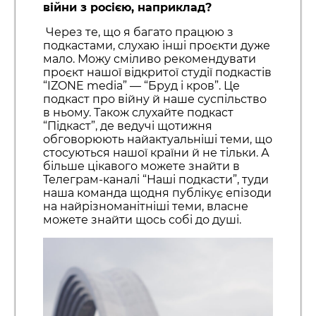
війни з росією, наприклад?
Через те, що я багато працюю з
подкастами, слухаю інші проєкти дуже
мало. Можу сміливо рекомендувати
проєкт нашої відкритої студії подкастів
“IZONE media” — “Бруд і кров”. Це
подкаст про війну й наше суспільство
в ньому. Також слухайте подкаст
“Підкаст”, де ведучі щотижня
обговорюють найактуальніші теми, що
стосуються нашої країни й не тільки. А
більше цікавого можете знайти в
Телеграм-каналі “Наші подкасти”, туди
наша команда щодня публікує епізоди
на найрізноманітніші теми, власне
можете знайти щось собі до душі.