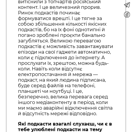
витіснили з топчартів російський
контент. І це величезний прорив.
Ринок подкастів починає
формуватися врешті. І це тягне за
собою збільшення кількості якісних
подкастів, бо на їх фоні однотипні й
погано зроблені проєкти банально
загубляться. Великою перевагою
подкастів є можливість завантажувати
епізоди на свої гаджети автоматично,
коли є підключення до інтернету. А
прослухати їх, зрештою, можна будь-
коли. Навіть коли відсутнє
електропостачання й мережа —
подкаст, на який людина підписана,
буде серед файлів на телефоні,
планшеті чи ноутбуці. І це,
безперечно, велика перевага серед
іншого медіаконтенту в період, коли
ми маємо аварійні відключення світла
й відсутність мережі відповідно.
Які подкасти взагалі слухаєш, чи є в
тебе улюблені подкасти на тему