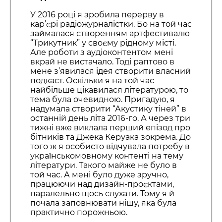
У 2016 році я зробила перерву в
кар’єрі радіожурналістки. Бо на той час
займалася створенням артфестивалю
“Трикутник” у своєму рідному місті.
Але роботи з аудіоконтентом мені
вкрай не вистачало. Тоді раптово в
мене з’явилася ідея створити власний
подкаст. Оскільки я на той час
найбільше цікавилася літературою, то
тема була очевидною. Пригадую, я
надумала створити “Акустику тіней” в
останній день літа 2016-го. А через три
тижні вже виклала перший епізод про
бітників та Джека Керуака зокрема. До
того ж я особисто відчувала потребу в
українськомовному контенті на тему
літератури. Такого майже не було в
той час. А мені було дуже зручно,
працюючи над дизайн-проєктами,
паралельно щось слухати. Тому я й
почала заповнювати нішу, яка була
практично порожньою.