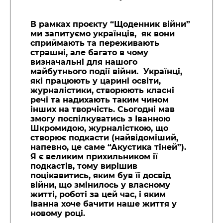
В рамках проєкту “Щоденник війни”
ми запитуємо українців, як вони
сприймають та переживають
страшні, але багато в чому
визначальні для нашого
майбутнього події війни. Українці,
які працюють у царині освіти,
журналістики, створюють класні
речі та надихають таким чином
інших на творчість. Сьогодні мав
змогу поспілкуватись з Іванною
Шкромидою, журналісткою, що
створює подкасти (найвідоміший,
напевно, це саме “Акустика тіней”).
Я є великим прихильником її
подкастів, тому вирішив
поцікавитись, яким був її досвід
війни, що змінилось у власному
житті, роботі за цей час, і яким
Іванна хоче бачити наше життя у
новому році.