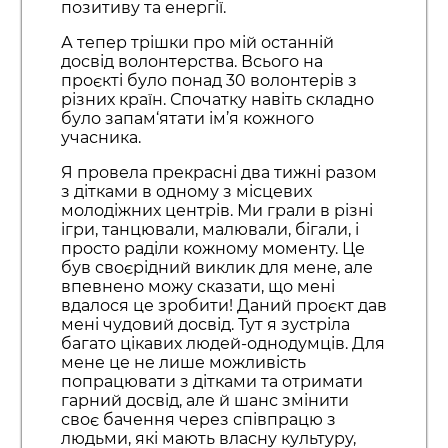
позитиву та енергії.
А тепер трішки про мій останній
досвід волонтерства. Всього на
проєкті було понад 30 волонтерів з
різних країн. Спочатку навіть складно
було запам‘ятати ім’я кожного
учасника.
Я провела прекрасні два тижні разом
з дітками в одному з місцевих
молодіжних центрів. Ми грали в різні
ігри, танцювали, малювали, бігали, і
просто раділи кожному моменту. Це
був своєрідний виклик для мене, але
впевнено можу сказати, що мені
вдалося це зробити! Даний проєкт дав
мені чудовий досвід. Тут я зустріла
багато цікавих людей-однодумців. Для
мене це не лише можливість
попрацювати з дітками та отримати
гарний досвід, але й шанс змінити
своє бачення через співпрацю з
людьми, які мають власну культуру,