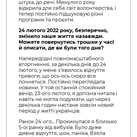
штука, до речі. Минулого року
відкрила для себе світ волонтерства, і
тепер постійно підшуковую різні
програми та проєкти.
24 лютого 2022 року, безперечно,
змінило наше життя назавжди.
Можете повернутись трошки у часі
й описати, де ви були того дня?
Напередодні повномасштабного
вторгнення, за декілька днів до 24
лютого, у мене з’явилось відчуття
тривоги, що ось-ось скоро все
почнеться. Постійно переглядала
новини. У той останній спокійний
вечір, 23-ого лютого, я допізна читала і
навіть не могла подумати, що через
декілька годин настане зовсім новий
період у житті українців.
Ранок 24-ого… Прокинулася я близько
5-ої ранку від вибухів. Було дуже
дивне відчуття, шок, паніка. Взяла