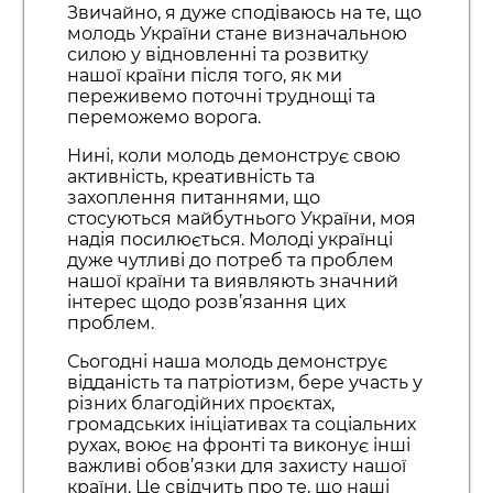
Звичайно, я дуже сподіваюсь на те, що
молодь України стане визначальною
силою у відновленні та розвитку
нашої країни після того, як ми
переживемо поточні труднощі та
переможемо ворога.
Нині, коли молодь демонструє свою
активність, креативність та
захоплення питаннями, що
стосуються майбутнього України, моя
надія посилюється. Молоді українці
дуже чутливі до потреб та проблем
нашої країни та виявляють значний
інтерес щодо розв’язання цих
проблем.
Сьогодні наша молодь демонструє
відданість та патріотизм, бере участь у
різних благодійних проєктах,
громадських ініціативах та соціальних
рухах, воює на фронті та виконує інші
важливі обов’язки для захисту нашої
країни. Це свідчить про те, що наші