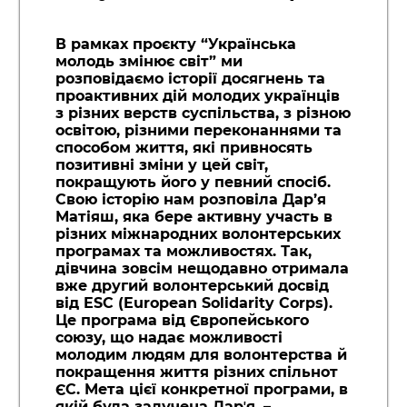
В рамках проєкту “Українська
молодь змінює світ” ми
розповідаємо історії досягнень та
проактивних дій молодих українців
з різних верств суспільства, з різною
освітою, різними переконаннями та
способом життя, які привносять
позитивні зміни у цей світ,
покращують його у певний спосіб.
Свою історію нам розповіла Дар’я
Матіяш, яка бере активну участь в
різних міжнародних волонтерських
програмах та можливостях. Так,
дівчина зовсім нещодавно отримала
вже другий волонтерський досвід
від ESC (European Solidarity Corps).
Це програма від Європейського
союзу, що надає можливості
молодим людям для волонтерства й
покращення життя різних спільнот
ЄС. Мета цієї конкретної програми, в
якій була залучена Дарʼя, –