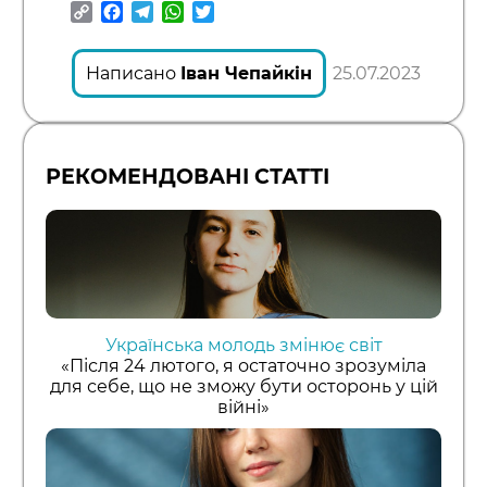
Copy
Facebook
Telegram
WhatsApp
Twitter
Link
Написано
Іван Чепайкін
25.07.2023
РЕКОМЕНДОВАНІ СТАТТІ
Українська молодь змінює світ
«Після 24 лютого, я остаточно зрозуміла
для себе, що не зможу бути осторонь у цій
війні»