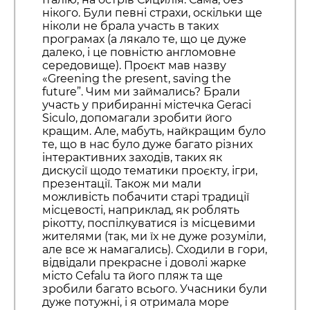
нікого. Були певні страхи, оскільки ще
ніколи не брала участь в таких
програмах (а лякало те, що це дуже
далеко, і це повністю англомовне
середовище). Проєкт мав назву
«Greening the present, saving the
future”. Чим ми займались? Брали
участь у прибиранні містечка Geraci
Siculo, допомагали зробити його
кращим. Але, мабуть, найкращим було
те, що в нас було дуже багато різних
інтерактивних заходів, таких як
дискусії щодо тематики проєкту, ігри,
презентації. Також ми мали
можливість побачити старі традиції
місцевості, наприклад, як роблять
рікотту, поспілкуватися із місцевими
жителями (так, ми їх не дуже розуміли,
але все ж намагались). Сходили в гори,
відвідали прекрасне і доволі жарке
місто Cefalu та його пляж та ще
зробили багато всього. Учасники були
дуже потужні, і я отримала море