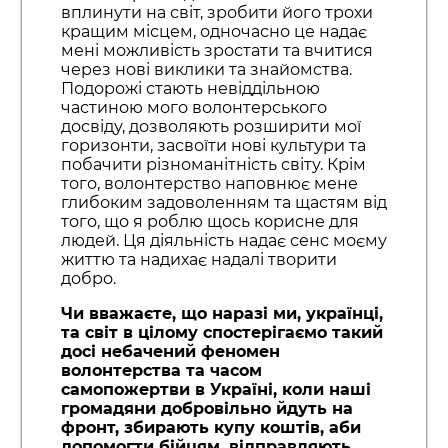
вплинути на світ, зробити його трохи
кращим місцем, одночасно це надає
мені можливість зростати та вчитися
через нові виклики та знайомства.
Подорожі стають невіддільною
частиною мого волонтерського
досвіду, дозволяють розширити мої
горизонти, засвоїти нові культури та
побачити різноманітність світу. Крім
того, волонтерство наповнює мене
глибоким задоволенням та щастям від
того, що я роблю щось корисне для
людей. Ця діяльність надає сенс моєму
життю та надихає надалі творити
добро.
Чи вважаєте, що наразі ми, українці,
та світ в цілому спостерігаємо такий
досі небачений феномен
волонтерства та часом
самопожертви в Україні, коли наші
громадяни добровільно йдуть на
фронт, збирають купу коштів, аби
допомогти бійцям, відправляють