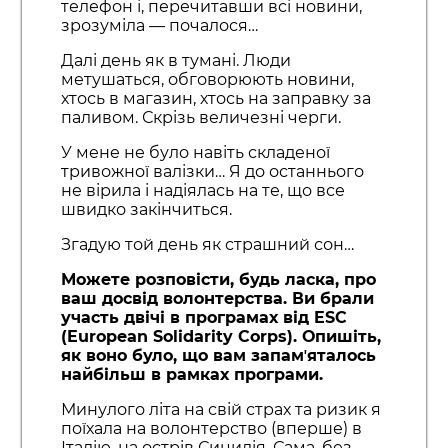
телефон і, перечитавши всі новини,
зрозуміла — почалося…
Далі день як в тумані. Люди
метушаться, обговорюють новини,
хтось в магазин, хтось на заправку за
паливом. Скрізь величезні черги.
У мене не було навіть складеної
тривожної валізки… Я до останнього
не вірила і надіялась на те, що все
швидко закінчиться.
Згадую той день як страшний сон…
Можете розповісти, будь ласка, про
ваш досвід волонтерства. Ви брали
участь двічі в програмах від ESC
(European Solidarity Corps). Опишіть,
як воно було, що вам запамʼяталось
найбільш в рамках програми.
Минулого літа на свій страх та ризик я
поїхала на волонтерство (вперше) в
Італію, на острів Сицилія. Сама, без