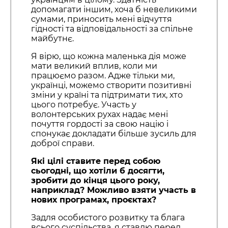
допомагати іншим, хоча б невеликими
сумами, приносить мені відчуття
гідності та відповідальності за спільне
майбутнє.
Я вірю, що кожна маленька дія може
мати великий вплив, коли ми
працюємо разом. Адже тільки ми,
українці, можемо створити позитивні
зміни у країні та підтримати тих, хто
цього потребує. Участь у
волонтерських рухах надає мені
почуття гордості за свою націю і
спонукає докладати більше зусиль для
доброї справи.
Які цілі ставите перед собою
сьогодні, що хотіли б досягти,
зробити до кінця цього року,
наприклад? Можливо взяти участь в
нових програмах, проєктах?
Задля особистого розвитку та блага
всього суспільства, я ставлю перед