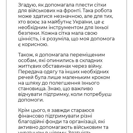
Згадую, як допомагала плести сітки
для військових на фронті. Така робота
може здатися незначною, але для тих,
хто воює за майбутнє України, це є
необхідним інструментом для їхньої
безпеки. Кожна сітка мала свою
цінність, і я розуміла, що моя допомога
є корисною.
Також, я допомагала переміщеним
особам, які опинились в складних
життєвих обставинах через війну.
Передача одягу та інших необхідних
речей була лише маленьким кроком
на шляху до полегшення їхнього
становища. Знаю, що важливо
відчувати підтримку, коли потребуєш
допомоги.
Крім цього, я завжди стараюся
фінансово підтримувати різні
благодійні фонди та організації, які
активно допомагають військовим та
українцям в цілому. Здатність