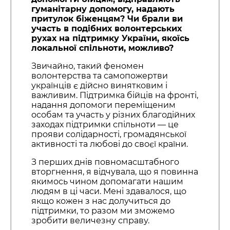
гуманітарну допомогу, надають
притулок біженцям? Чи брали ви
участь в подібних волонтерських
рухах на підтримку України, якоїсь
локальної спільноти, можливо?
Звичайно, такий феномен
волонтерства та самопожертви
українців є дійсно винятковим і
важливим. Підтримка бійців на фронті,
надання допомоги переміщеним
особам та участь у різних благодійних
заходах підтримки спільноти — це
прояви солідарності, громадянської
активності та любові до своєї країни.
З перших днів повномасштабного
вторгнення, я відчувала, що я повинна
якимось чином допомагати нашим
людям в ці часи. Мені здавалося, що
якщо кожен з нас долучиться до
підтримки, то разом ми зможемо
зробити величезну справу.