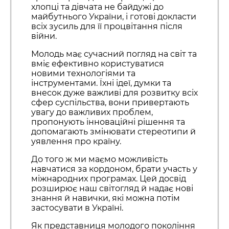
хлопці та дівчата не байдужі до
майбутнього України, і готові докласти
всіх зусиль для її процвітання після
війни.
Молодь має сучасний погляд на світ та
вміє ефективно користуватися
новими технологіями та
інструментами. Їхні ідеї, думки та
внесок дуже важливі для розвитку всіх
сфер суспільства, вони привертають
увагу до важливих проблем,
пропонують інноваційні рішення та
допомагають змінювати стереотипи й
уявлення про країну.
До того ж ми маємо можливість
навчатися за кордоном, брати участь у
міжнародних програмах. Цей досвід
розширює наш світогляд й надає нові
знання й навички, які можна потім
застосувати в Україні.
Як представниця молодого покоління