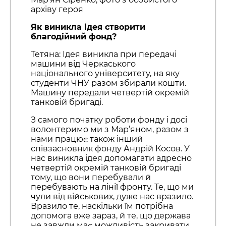
архіву героя
Як виникла ідея створити
благодійний фонд?
Тетяна: Ідея виникла при передачі
машини від Черкаського
національного університету, на яку
студенти ЧНУ разом збирали кошти.
Машину передали четвертій окремій
танковій бригаді.
З самого початку роботи фонду і досі
волонтеримо ми з Мар’яном, разом з
нами працює також інший
співзасновник фонду Андрій Косов. У
нас виникла ідея допомагати адресно
четвертій окремій танковій бригаді
тому, що вони перебували й
перебувають на лінії фронту. Те, що ми
чули від військових, дуже нас вразило.
Вразило те, наскільки їм потрібна
допомога вже зараз, й те, що держава
не завжди має можливість закривати