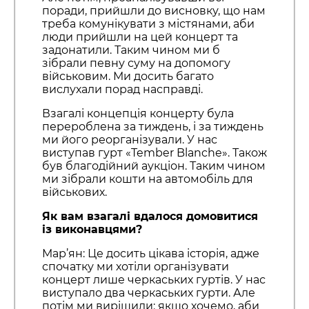
поради, прийшли до висновку, що нам
треба комунікувати з містянами, аби
люди прийшли на цей концерт та
задонатили. Таким чином ми б
зібрали певну суму на допомогу
військовим. Ми досить багато
вислухали порад насправді.
Взагалі концепція концерту була
перероблена за тиждень, і за тиждень
ми його реорганізували. У нас
виступав гурт «Tember Blanche». Також
був благодійний аукціон. Таким чином
ми зібрали кошти на автомобіль для
військових.
Як вам взагалі вдалося домовитися
із виконавцями?
Мар’ян: Це досить цікава історія, адже
спочатку ми хотіли організувати
концерт лише черкаських гуртів. У нас
виступало два черкаських гурти. Але
потім ми вирішили: якщо хочемо, аби