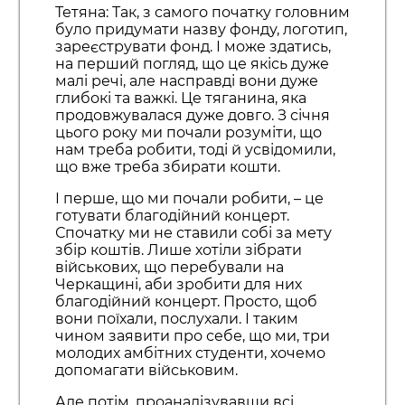
Тетяна: Так, з самого початку головним
було придумати назву фонду, логотип,
зареєструвати фонд. І може здатись,
на перший погляд, що це якісь дуже
малі речі, але насправді вони дуже
глибокі та важкі. Це тяганина, яка
продовжувалася дуже довго. З січня
цього року ми почали розуміти, що
нам треба робити, тоді й усвідомили,
що вже треба збирати кошти.
І перше, що ми почали робити, – це
готувати благодійний концерт.
Спочатку ми не ставили собі за мету
збір коштів. Лише хотіли зібрати
військових, що перебували на
Черкащині, аби зробити для них
благодійний концерт. Просто, щоб
вони поїхали, послухали. І таким
чином заявити про себе, що ми, три
молодих амбітних студенти, хочемо
допомагати військовим.
Але потім, проаналізувавши всі