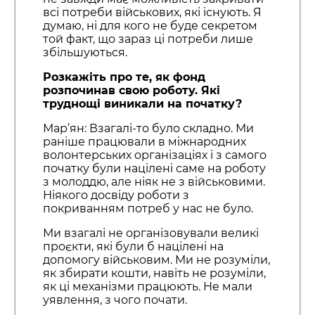
всі потреби військових, які існують. Я
думаю, ні для кого не буде секретом
той факт, що зараз ці потреби лише
збільшуються.
Розкажіть про те, як фонд
розпочинав свою роботу. Які
труднощі виникали на початку?
Мар’ян: Взагалі-то було складно. Ми
раніше працювали в міжнародних
волонтерських організаціях і з самого
початку були націлені саме на роботу
з молоддю, але ніяк не з військовими.
Ніякого досвіду роботи з
покриванням потреб у нас не було.
Ми взагалі не організовували великі
проєкти, які були б націлені на
допомогу військовим. Ми не розуміли,
як збирати кошти, навіть не розуміли,
як ці механізми працюють. Не мали
уявлення, з чого почати.