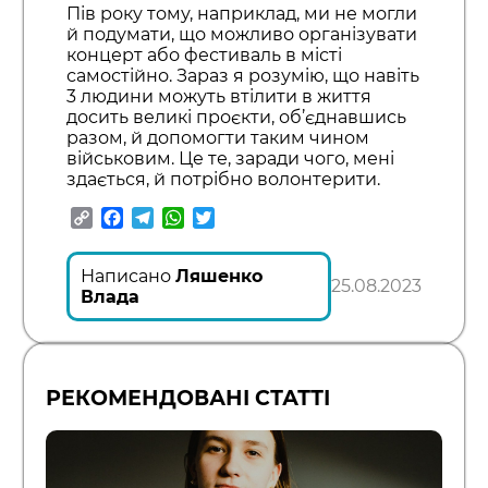
Пів року тому, наприклад, ми не могли
й подумати, що можливо організувати
концерт або фестиваль в місті
самостійно. Зараз я розумію, що навіть
3 людини можуть втілити в життя
досить великі проєкти, об’єднавшись
разом, й допомогти таким чином
військовим. Це те, заради чого, мені
здається, й потрібно волонтерити.
Copy
Facebook
Telegram
WhatsApp
Twitter
Link
Написано
Ляшенко
25.08.2023
Влада
РЕКОМЕНДОВАНІ СТАТТІ