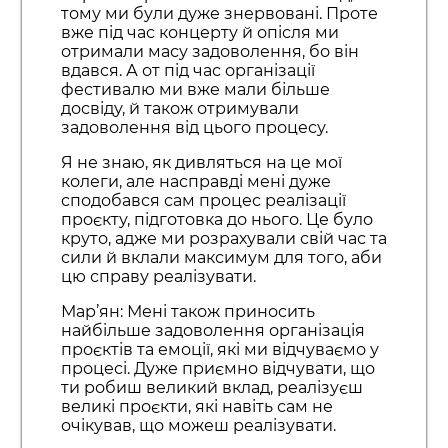
тому ми були дуже знервовані. Проте
вже під час концерту й опісля ми
отримали масу задоволення, бо він
вдався. А от під час організації
фестивалю ми вже мали більше
досвіду, й також отримували
задоволення від цього процесу.
Я не знаю, як дивляться на це мої
колеги, але насправді мені дуже
сподобався сам процес реалізації
проєкту, підготовка до нього. Це було
круто, адже ми розрахували свій час та
сили й вклали максимум для того, аби
цю справу реалізувати.
Мар’ян: Мені також приносить
найбільше задоволення організація
проєктів та емоції, які ми відчуваємо у
процесі. Дуже приємно відчувати, що
ти робиш великий вклад, реалізуєш
великі проєкти, які навіть сам не
очікував, що можеш реалізувати.