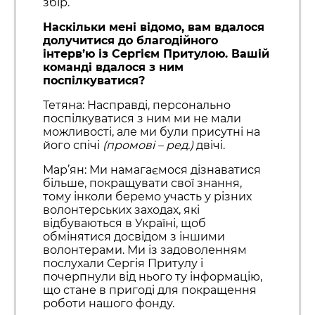
збір.
Наскільки мені відомо, вам вдалося
долучитися до благодійного
інтерв’ю із Сергієм Притулою. Вашій
команді вдалося з ним
поспілкуватися?
Тетяна: Насправді, персонально
поспілкуватися з ним ми не мали
можливості, але ми були присутні на
його спічі
(промові – ред.)
двічі.
Мар’ян: Ми намагаємося дізнаватися
більше, покращувати свої знання,
тому інколи беремо участь у різних
волонтерських заходах, які
відбуваються в Україні, щоб
обмінятися досвідом з іншими
волонтерами. Ми із задоволенням
послухали Сергія Притулу і
почерпнули від нього ту інформацію,
що стане в пригоді для покращення
роботи нашого фонду.