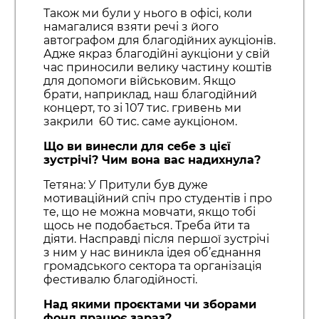
Також ми були у нього в офісі, коли
намагалися взяти речі з його
автографом для благодійних аукціонів.
Адже якраз благодійні аукціони у свій
час приносили велику частину коштів
для допомоги військовим. Якщо
брати, наприклад, наш благодійний
концерт, то зі 107 тис. гривень ми
закрили 60 тис. саме аукціоном.
Що ви винесли для себе з цієї
зустрічі? Чим вона вас надихнула?
Тетяна: У Притули був дуже
мотиваційний спіч про студентів і про
те, що не можна мовчати, якщо тобі
щось не подобається. Треба йти та
діяти. Насправді після першої зустрічі
з ним у нас виникла ідея об’єднання
громадського сектора та організація
фестивалю благодійності.
Над якими проєктами чи зборами
фонд працює зараз?