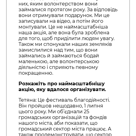
них, яким волонтерством вони
займалися протягом року. За відповідь
вони отримували подарунок. Ми це
записували на відео, а потім його
монтували. Це не наймасштабніша
наша акція, але вона була зроблена
для того, щоб приділити людям увагу.
Також ми спонукали наших земляків
замислилися над тим, що вони
займались й займаються бодай
маленькою, але волонтерською
діяльністю і сприяють певному
покращенню.
Розкажіть про наймасштабнішу
акцію, яку вдалося організувати.
Тетяна: Це фестиваль благодійності.
Він пройшов нещодавно, 1 липня
цього року. Ми об’єднали 25
громадських організацій та фондів
нашого міста, аби показати, що
громадський сектор міста працює. А
також продемонструвати, що сектор