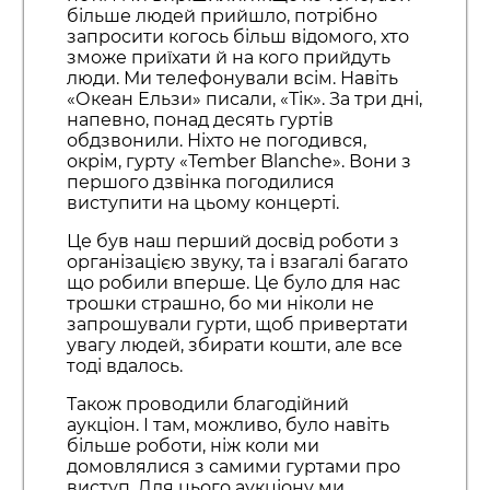
більше людей прийшло, потрібно
запросити когось більш відомого, хто
зможе приїхати й на кого прийдуть
люди. Ми телефонували всім. Навіть
«Океан Ельзи» писали, «Тік». За три дні,
напевно, понад десять гуртів
обдзвонили. Ніхто не погодився,
окрім, гурту «Tember Blanche». Вони з
першого дзвінка погодилися
виступити на цьому концерті.
Це був наш перший досвід роботи з
організацією звуку, та і взагалі багато
що робили вперше. Це було для нас
трошки страшно, бо ми ніколи не
запрошували гурти, щоб привертати
увагу людей, збирати кошти, але все
тоді вдалось.
Також проводили благодійний
аукціон. І там, можливо, було навіть
більше роботи, ніж коли ми
домовлялися з самими гуртами про
виступ. Для цього аукціону ми