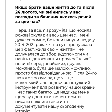
Якщо брати ваше життя до та після
24 лютого, чи змінились у вас
погляди та бачення якихось речей
за цей час?
Перш за все, я зрозуміла, що носила
рожеві окуляри весь цей час. І мені
дуже соромно, бо коли гинули люди у
2014-2021 роках, я по суті пропускала
цей факт, жила своїм життям і не
долучалася до зборів/допомоги чи
навіть відстоювання проукраїнської
позиції серед знайомих, друзів.
Можливо, була ще малою, можливо,
просто безвідповідальною. Після 24-го
лютого зрозуміла, що я – це
маленький, але водночас потужний
інструмент для розвитку нашої країни.
І нас таких багато. Це надихає мене
щоразу донатити, волонтерити,
писати важливі тексти та
документувати нашу сьогоденну
історію.