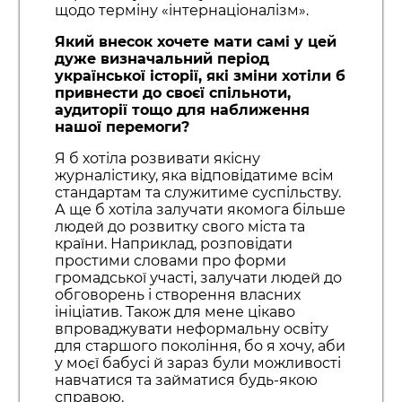
щодо терміну «інтернаціоналізм».
Який внесок хочете мати самі у цей
дуже визначальний період
української історії, які зміни хотіли б
привнести до своєї спільноти,
аудиторії тощо для наближення
нашої перемоги?
Я б хотіла розвивати якісну
журналістику, яка відповідатиме всім
стандартам та служитиме суспільству.
А ще б хотіла залучати якомога більше
людей до розвитку свого міста та
країни. Наприклад, розповідати
простими словами про форми
громадської участі, залучати людей до
обговорень і створення власних
ініціатив. Також для мене цікаво
впроваджувати неформальну освіту
для старшого покоління, бо я хочу, аби
у моєї бабусі й зараз були можливості
навчатися та займатися будь-якою
справою.