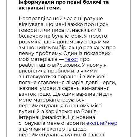
інформували про певні болючі та
актуальні теми.
Насправді за цей час я ні разу не
відчувала, що мені важко про щось
говорити чи писати, наскільки б
болючою не була історія. Я просто
розуміла, що я допоможу людям чи
зміню чийсь вибір, якщо розкажу про
певну проблему. Один із показових
моїх матеріалів —
текст
про
реабілітацію військових. У ньому я
висвітлила проблеми, з якими
зіштовхуються поранені військові:
погане ставлення лікарів, довгі черги,
жахливі умови лікарень, вимагання
взяток тощо. Ще один важливий для
мене матеріал стосується
перейменування в нашому місті
вулиці 2-а Харківська на Воїнів-
інтернаціоналістів. Ця новина
спонукала мене створити
експлейнер
з думками експертів щодо
перейменування вулиці й взагалі