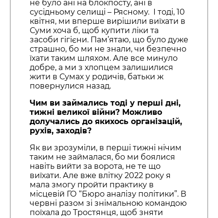
не було ані на блокпосту, ані в
сусідньому селищі – Рясному. І тоді, 10
квітня, ми вперше вирішили виїхати в
Суми хоча б, щоб купити ліки та
засоби гігієни. Пам’ятаю, що було дуже
страшно, бо ми не знали, чи безпечно
їхати таким шляхом. Але все минуло
добре, а ми з хлопцем залишилися
жити в Сумах у родичів, батьки ж
повернулися назад.
Чим ви займались тоді у перші дні,
тижні великої війни? Можливо
долучались до якихось організацій,
рухів, заходів?
Як ви зрозуміли, в перші тижні нічим
таким не займалася, бо ми боялися
навіть вийти за ворота, не те що
виїхати. Але вже влітку 2022 року я
мала змогу пройти практику в
місцевій ГО “Бюро аналізу політики”. В
червні разом зі знімальною командою
поїхала до Тростянця, щоб зняти