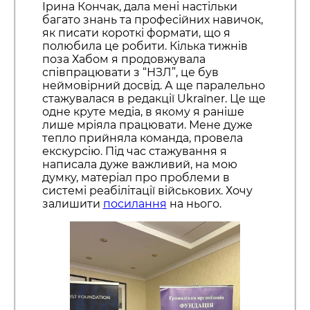
Ірина Кончак, дала мені настільки
багато знань та професійних навичок,
як писати короткі формати, що я
полюбила це робити. Кілька тижнів
поза Хабом я продовжувала
співпрацювати з “НЗЛ”, це був
неймовірний досвід. А ще паралельно
стажувалася в редакції Ukraїner. Це ще
одне круте медіа, в якому я раніше
лише мріяла працювати. Мене дуже
тепло прийняла команда, провела
екскурсію. Під час стажування я
написала дуже важливий, на мою
думку, матеріал про проблеми в
системі реабілітації військових. Хочу
залишити
посилання
на нього.