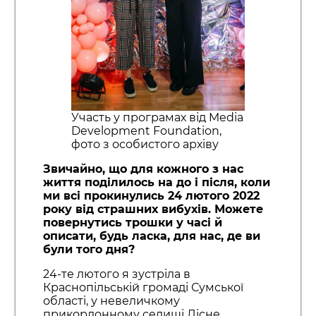
Участь у програмах від Media
Development Foundation,
фото з особистого архіву
Звичайно, що для кожного з нас
життя поділилось на до і після, коли
ми всі прокинулись 24 лютого 2022
року від страшних вибухів. Можете
повернутись трошки у часі й
описати, будь ласка, для нас, де ви
були того дня?
24-те лютого я зустріла в
Краснопільській громаді Сумської
області, у невеличкому
прикордонному селищі Лісне