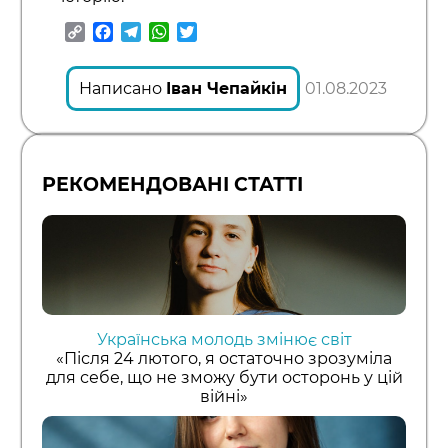
Copy
Facebook
Telegram
WhatsApp
Twitter
Link
Написано
Іван Чепайкін
01.08.2023
РЕКОМЕНДОВАНІ СТАТТІ
Українська молодь змінює світ
«Після 24 лютого, я остаточно зрозуміла
для себе, що не зможу бути осторонь у цій
війні»