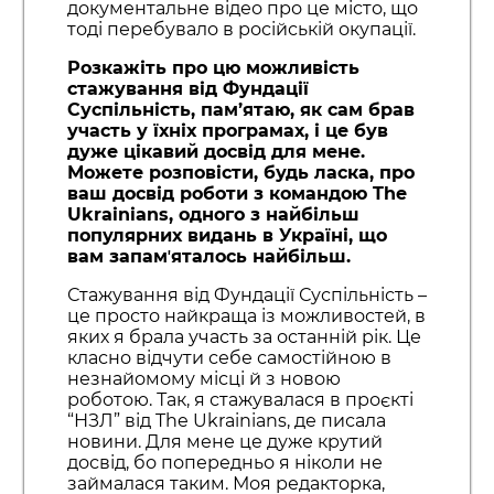
документальне відео про це місто, що
тоді перебувало в російській окупації.
Розкажіть про цю можливість
стажування від Фундації
Суспільність, пам’ятаю, як сам брав
участь у їхніх програмах, і це був
дуже цікавий досвід для мене.
Можете розповісти, будь ласка, про
ваш досвід роботи з командою The
Ukrainians, одного з найбільш
популярних видань в Україні, що
вам запамʼяталось найбільш.
Стажування від Фундації Суспільність –
це просто найкраща із можливостей, в
яких я брала участь за останній рік. Це
класно відчути себе самостійною в
незнайомому місці й з новою
роботою. Так, я стажувалася в проєкті
“НЗЛ” від The Ukrainians, де писала
новини. Для мене це дуже крутий
досвід, бо попередньо я ніколи не
займалася таким. Моя редакторка,