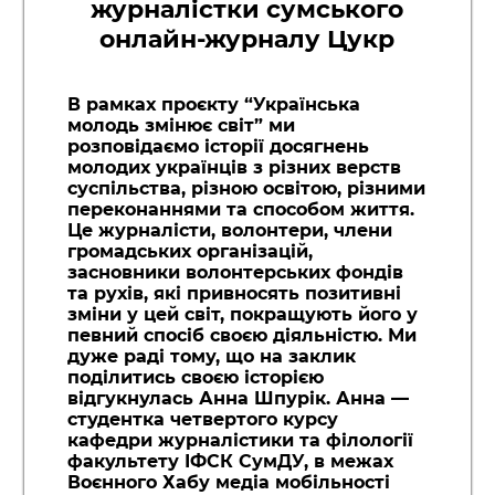
журналістки сумського
онлайн-журналу Цукр
В рамках проєкту “Українська
молодь змінює світ” ми
розповідаємо історії досягнень
молодих українців з різних верств
суспільства, різною освітою, різними
переконаннями та способом життя.
Це журналісти, волонтери, члени
громадських організацій,
засновники волонтерських фондів
та рухів, які привносять позитивні
зміни у цей світ, покращують його у
певний спосіб своєю діяльністю. Ми
дуже раді тому, що на заклик
поділитись своєю історією
відгукнулась Анна Шпурік. Анна —
студентка четвертого курсу
кафедри журналістики та філології
факультету ІФСК СумДУ, в межах
Воєнного Хабу медіа мобільності