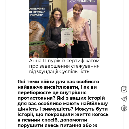
Анна Шпурік із сертифікатом
про завершення стажування
від Фундації Суспільність
Які теми війни для вас особисто
найважче висвітлювати, і як ви
переборюєте це внутрішнє
протистояння? Які з ваших історій
для вас особливо мають найбільшу
цінність і значущість? Можуть бути
історії, що покращили життя когось
в певний спосіб, допомогли
порушити якесь питання або ж