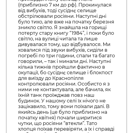
(приблизно 7 км до рф). Прокинулася
від вибухів, тоді сусіднє селище
обстрілювали росіяни. Наступні дні
було тихо, але вже на початку березня
зникло світло. Я знайшла на горищі
потерту стару книгу “1984”, і поки було
світло, на вулиці читала та лише
дивувалася тому, що відбувалося. Ми
ховалися під звуки вибухів, сиділи в
погребі по три години, спали та багато
говорили, – так і минали дні. Наступні
кілька тижнів пройшли фактично в
окупації, бо сусіднє селище і блокпост
для виїзду до Краснопілля
контролювали росіяни. Особисто я з
ними не контактувала, але бачила, як
їхній танк проїжджав повз наш
будинок. У нашому селі їх нічого не
зацікавило, тому вони поїхали далі. В
якийсь день (це було приблизно на
початку квітня) почали ширитися
чутки, що росіяни “втекли”. Тато
хлопця поїхав перевіряти, а їх і справді